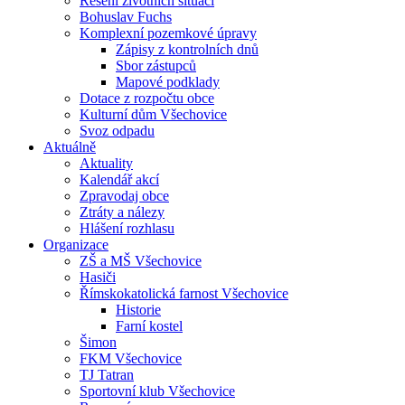
Řešení životních situací
Bohuslav Fuchs
Komplexní pozemkové úpravy
Zápisy z kontrolních dnů
Sbor zástupců
Mapové podklady
Dotace z rozpočtu obce
Kulturní dům Všechovice
Svoz odpadu
Aktuálně
Aktuality
Kalendář akcí
Zpravodaj obce
Ztráty a nálezy
Hlášení rozhlasu
Organizace
ZŠ a MŠ Všechovice
Hasiči
Římskokatolická farnost Všechovice
Historie
Farní kostel
Šimon
FKM Všechovice
TJ Tatran
Sportovní klub Všechovice