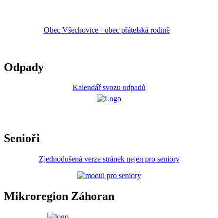
Obec Všechovice - obec přátelská rodině
Odpady
Kalendář svozu odpadů
Senioři
Zjednodušená verze stránek nejen pro seniory
Mikroregion Záhoran