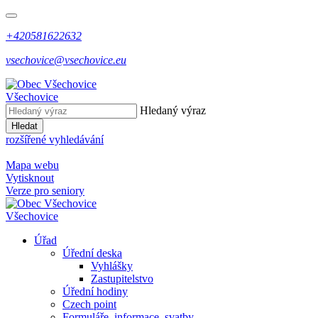
+420581622632
vsechovice@vsechovice.eu
Všechovice
Hledaný výraz
Hledat
rozšířené vyhledávání
Mapa webu
Vytisknout
Verze pro seniory
Všechovice
Úřad
Úřední deska
Vyhlášky
Zastupitelstvo
Úřední hodiny
Czech point
Formuláře, informace, svatby