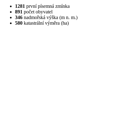
1281
první písemná zmínka
891
počet obyvatel
346
nadmořská výška (m n. m.)
580
katastrální výměra (ha)