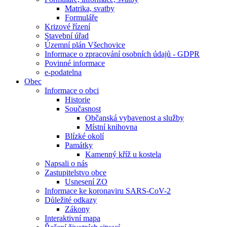
Matrika, svatby
Formuláře
Krizové řízení
Stavební úřad
Územní plán Všechovice
Informace o zpracování osobních údajů - GDPR
Povinné informace
e-podatelna
Obec
Informace o obci
Historie
Současnost
Občanská vybavenost a služby
Místní knihovna
Blízké okolí
Památky
Kamenný kříž u kostela
Napsali o nás
Zastupitelstvo obce
Usnesení ZO
Informace ke koronaviru SARS-CoV-2
Důležité odkazy
Zákony
Interaktivní mapa