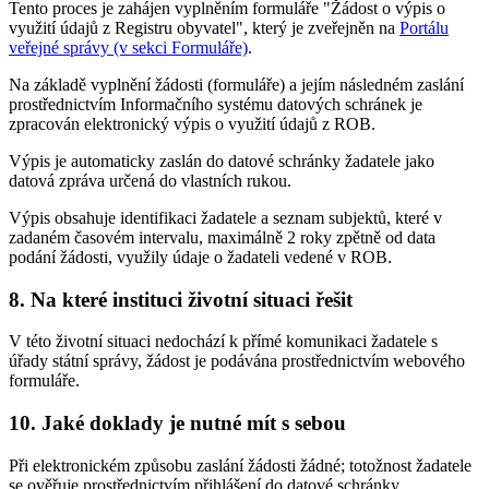
Tento proces je zahájen vyplněním formuláře "Žádost o výpis o
využití údajů z Registru obyvatel", který je zveřejněn na
Portálu
veřejné správy (v sekci Formuláře)
.
Na základě vyplnění žádosti (formuláře) a jejím následném zaslání
prostřednictvím Informačního systému datových schránek je
zpracován elektronický výpis o využití údajů z ROB.
Výpis je automaticky zaslán do datové schránky žadatele jako
datová zpráva určená do vlastních rukou.
Výpis obsahuje identifikaci žadatele a seznam subjektů, které v
zadaném časovém intervalu, maximálně 2 roky zpětně od data
podání žádosti, využily údaje o žadateli vedené v ROB.
8. Na které instituci životní situaci řešit
V této životní situaci nedochází k přímé komunikaci žadatele s
úřady státní správy, žádost je podávána prostřednictvím webového
formuláře.
10. Jaké doklady je nutné mít s sebou
Při elektronickém způsobu zaslání žádosti žádné; totožnost žadatele
se ověřuje prostřednictvím přihlášení do datové schránky.