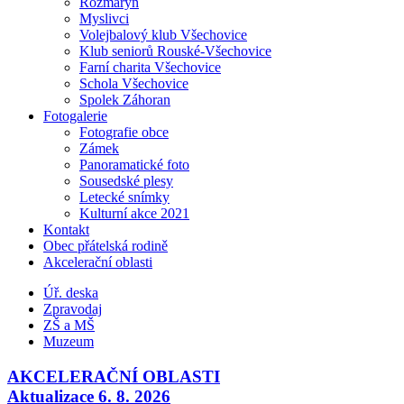
Rozmarýn
Myslivci
Volejbalový klub Všechovice
Klub seniorů Rouské-Všechovice
Farní charita Všechovice
Schola Všechovice
Spolek Záhoran
Fotogalerie
Fotografie obce
Zámek
Panoramatické foto
Sousedské plesy
Letecké snímky
Kulturní akce 2021
Kontakt
Obec přátelská rodině
Akcelerační oblasti
Úř. deska
Zpravodaj
ZŠ a MŠ
Muzeum
AKCELERAČNÍ OBLASTI
Aktualizace 6. 8. 2026