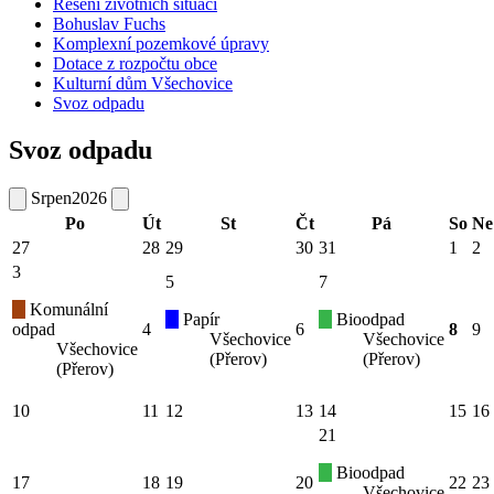
Řešení životních situací
Bohuslav Fuchs
Komplexní pozemkové úpravy
Dotace z rozpočtu obce
Kulturní dům Všechovice
Svoz odpadu
Svoz odpadu
Srpen
2026
Po
Út
St
Čt
Pá
So
Ne
27
28
29
30
31
1
2
3
5
7
Komunální
Papír
Bioodpad
odpad
4
6
8
9
Všechovice
Všechovice
Všechovice
(Přerov)
(Přerov)
(Přerov)
10
11
12
13
14
15
16
21
Bioodpad
17
18
19
20
22
23
Všechovice