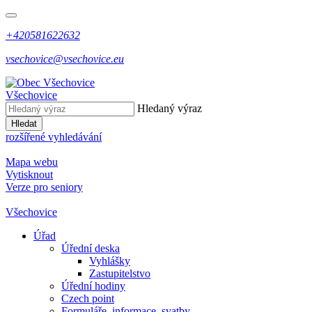
+420581622632
vsechovice@vsechovice.eu
Všechovice
Hledaný výraz
Hledat
rozšířené vyhledávání
Mapa webu
Vytisknout
Verze pro seniory
Všechovice
Úřad
Úřední deska
Vyhlášky
Zastupitelstvo
Úřední hodiny
Czech point
Formuláře, informace, svatby