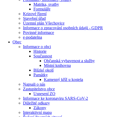
Matrika, svatby
Formuláře
Krizové řízení
Stavební úřad
Územní plán Všechovice
Informace o zpracování osobních údajů - GDPR
Povinné informace
e-podatelna
Obec
Informace o obci
Historie
Současnost
Občanská vybavenost a služby
Místní knihovna
Blízké okolí
Památky
Kamenný kříž u kostela
Napsali o nás
Zastupitelstvo obce
Usnesení ZO
Informace ke koronaviru SARS-CoV-2
Důležité odkazy
Zákony
Interaktivní mapa