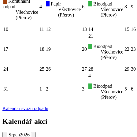
Komunální
Papír
Bioodpad
odpad
4
6
8
9
Všechovice
Všechovice
Všechovice
(Přerov)
(Přerov)
(Přerov)
10
11
12
13
14
15
16
21
Bioodpad
17
18
19
20
22
23
Všechovice
(Přerov)
24
25
26
27
28
29
30
4
Bioodpad
31
1
2
3
5
6
Všechovice
(Přerov)
Kalendář svozu odpadu
Kalendář akcí
Srpen
2026