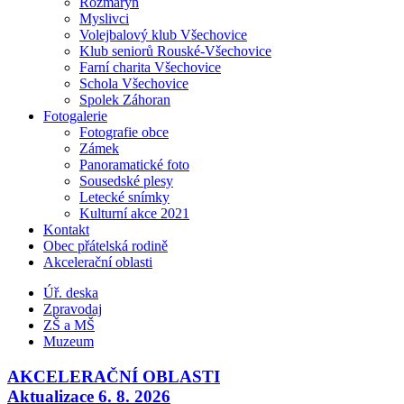
Rozmarýn
Myslivci
Volejbalový klub Všechovice
Klub seniorů Rouské-Všechovice
Farní charita Všechovice
Schola Všechovice
Spolek Záhoran
Fotogalerie
Fotografie obce
Zámek
Panoramatické foto
Sousedské plesy
Letecké snímky
Kulturní akce 2021
Kontakt
Obec přátelská rodině
Akcelerační oblasti
Úř. deska
Zpravodaj
ZŠ a MŠ
Muzeum
AKCELERAČNÍ OBLASTI
Aktualizace 6. 8. 2026