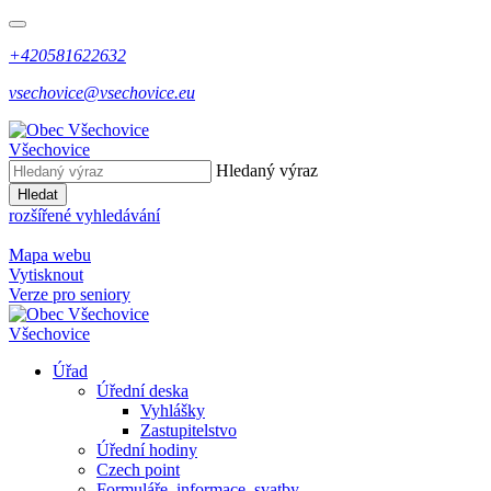
+420581622632
vsechovice@vsechovice.eu
Všechovice
Hledaný výraz
Hledat
rozšířené vyhledávání
Mapa webu
Vytisknout
Verze pro seniory
Všechovice
Úřad
Úřední deska
Vyhlášky
Zastupitelstvo
Úřední hodiny
Czech point
Formuláře, informace, svatby