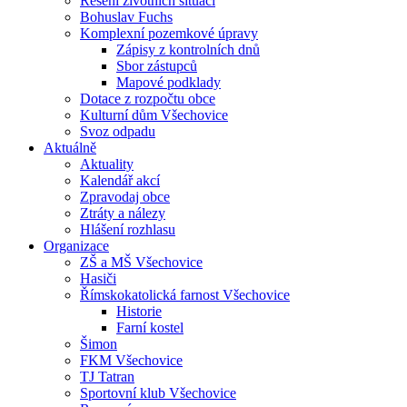
Řešení životních situací
Bohuslav Fuchs
Komplexní pozemkové úpravy
Zápisy z kontrolních dnů
Sbor zástupců
Mapové podklady
Dotace z rozpočtu obce
Kulturní dům Všechovice
Svoz odpadu
Aktuálně
Aktuality
Kalendář akcí
Zpravodaj obce
Ztráty a nálezy
Hlášení rozhlasu
Organizace
ZŠ a MŠ Všechovice
Hasiči
Římskokatolická farnost Všechovice
Historie
Farní kostel
Šimon
FKM Všechovice
TJ Tatran
Sportovní klub Všechovice