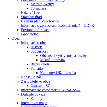
Matrika, svatby
Formuláře
Krizové řízení
Stavební úřad
Územní plán Všechovice
Informace o zpracování osobních údajů - GDPR
Povinné informace
e-podatelna
Obec
Informace o obci
Historie
Současnost
Občanská vybavenost a služby
Místní knihovna
Blízké okolí
Památky
Kamenný kříž u kostela
Napsali o nás
Zastupitelstvo obce
Usnesení ZO
Informace ke koronaviru SARS-CoV-2
Důležité odkazy
Zákony
Interaktivní mapa