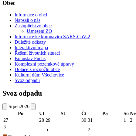
Obec
Informace o obci
Napsali o nás
Zastupitelstvo obce
Usnesení ZO
Informace ke koronaviru SARS-CoV-2
Důležité odkazy
Interaktivní mapa
Řešení životních situací
Bohuslav Fuchs
Komplexní pozemkové úpravy
Dotace z rozpočtu obce
Kulturní dům Všechovice
Svoz odpadu
Svoz odpadu
Srpen
2026
Po
Út
St
Čt
Pá
So
Ne
27
28
29
30
31
1
2
3
5
7