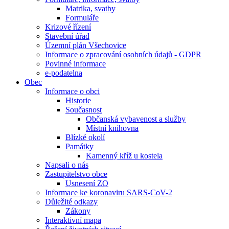
Matrika, svatby
Formuláře
Krizové řízení
Stavební úřad
Územní plán Všechovice
Informace o zpracování osobních údajů - GDPR
Povinné informace
e-podatelna
Obec
Informace o obci
Historie
Současnost
Občanská vybavenost a služby
Místní knihovna
Blízké okolí
Památky
Kamenný kříž u kostela
Napsali o nás
Zastupitelstvo obce
Usnesení ZO
Informace ke koronaviru SARS-CoV-2
Důležité odkazy
Zákony
Interaktivní mapa