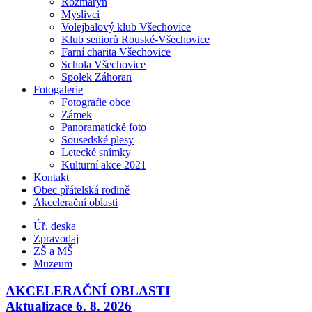
Rozmarýn
Myslivci
Volejbalový klub Všechovice
Klub seniorů Rouské-Všechovice
Farní charita Všechovice
Schola Všechovice
Spolek Záhoran
Fotogalerie
Fotografie obce
Zámek
Panoramatické foto
Sousedské plesy
Letecké snímky
Kulturní akce 2021
Kontakt
Obec přátelská rodině
Akcelerační oblasti
Úř. deska
Zpravodaj
ZŠ a MŠ
Muzeum
AKCELERAČNÍ OBLASTI
Aktualizace 6. 8. 2026