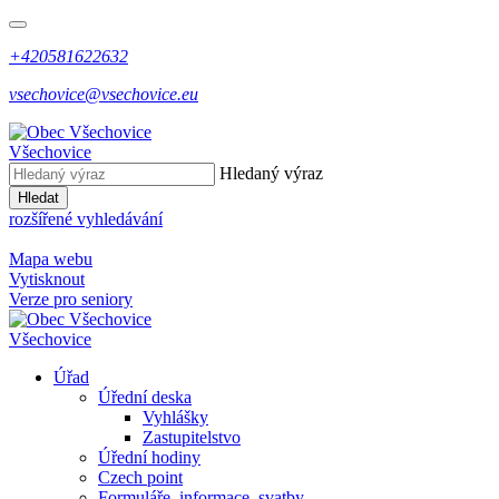
+420581622632
vsechovice@vsechovice.eu
Všechovice
Hledaný výraz
Hledat
rozšířené vyhledávání
Mapa webu
Vytisknout
Verze pro seniory
Všechovice
Úřad
Úřední deska
Vyhlášky
Zastupitelstvo
Úřední hodiny
Czech point
Formuláře, informace, svatby