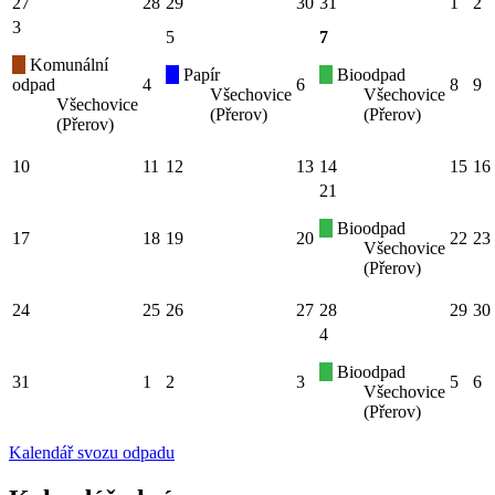
27
28
29
30
31
1
2
3
5
7
Komunální
Papír
Bioodpad
odpad
4
6
8
9
Všechovice
Všechovice
Všechovice
(Přerov)
(Přerov)
(Přerov)
10
11
12
13
14
15
16
21
Bioodpad
17
18
19
20
22
23
Všechovice
(Přerov)
24
25
26
27
28
29
30
4
Bioodpad
31
1
2
3
5
6
Všechovice
(Přerov)
Kalendář svozu odpadu