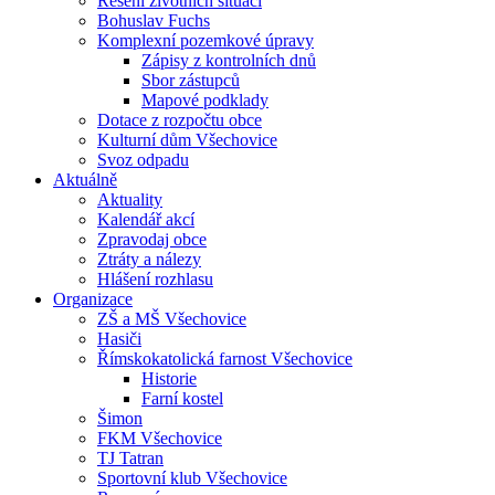
Řešení životních situací
Bohuslav Fuchs
Komplexní pozemkové úpravy
Zápisy z kontrolních dnů
Sbor zástupců
Mapové podklady
Dotace z rozpočtu obce
Kulturní dům Všechovice
Svoz odpadu
Aktuálně
Aktuality
Kalendář akcí
Zpravodaj obce
Ztráty a nálezy
Hlášení rozhlasu
Organizace
ZŠ a MŠ Všechovice
Hasiči
Římskokatolická farnost Všechovice
Historie
Farní kostel
Šimon
FKM Všechovice
TJ Tatran
Sportovní klub Všechovice