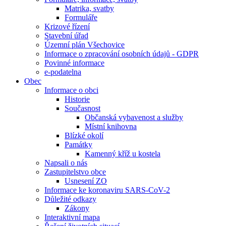
Matrika, svatby
Formuláře
Krizové řízení
Stavební úřad
Územní plán Všechovice
Informace o zpracování osobních údajů - GDPR
Povinné informace
e-podatelna
Obec
Informace o obci
Historie
Současnost
Občanská vybavenost a služby
Místní knihovna
Blízké okolí
Památky
Kamenný kříž u kostela
Napsali o nás
Zastupitelstvo obce
Usnesení ZO
Informace ke koronaviru SARS-CoV-2
Důležité odkazy
Zákony
Interaktivní mapa