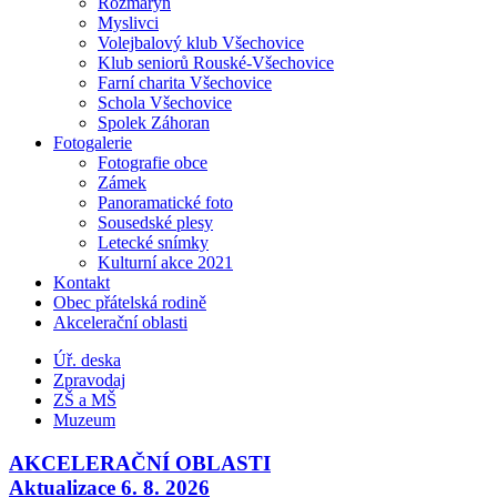
Rozmarýn
Myslivci
Volejbalový klub Všechovice
Klub seniorů Rouské-Všechovice
Farní charita Všechovice
Schola Všechovice
Spolek Záhoran
Fotogalerie
Fotografie obce
Zámek
Panoramatické foto
Sousedské plesy
Letecké snímky
Kulturní akce 2021
Kontakt
Obec přátelská rodině
Akcelerační oblasti
Úř. deska
Zpravodaj
ZŠ a MŠ
Muzeum
AKCELERAČNÍ OBLASTI
Aktualizace 6. 8. 2026