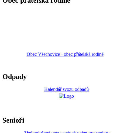
Obec přátelská rodině
Obec Všechovice - obec přátelská rodině
Odpady
Kalendář svozu odpadů
Senioři
Zjednodušená verze stránek nejen pro seniory