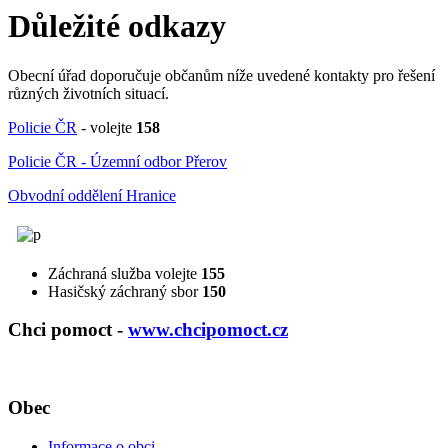
Důležité odkazy
Obecní úřad doporučuje občanům níže uvedené kontakty pro řešení
různých životních situací.
Policie ČR
- volejte
158
Policie ČR - Územní odbor Přerov
Obvodní oddělení Hranice
Záchraná služba volejte
155
Hasičský záchraný sbor
150
Chci pomoct -
www.chcipomoct.cz
Obec
Informace o obci