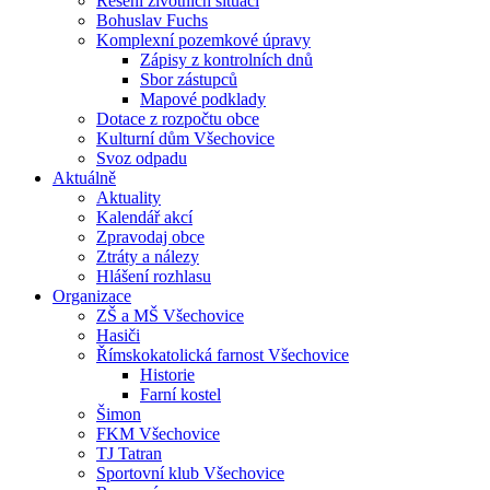
Řešení životních situací
Bohuslav Fuchs
Komplexní pozemkové úpravy
Zápisy z kontrolních dnů
Sbor zástupců
Mapové podklady
Dotace z rozpočtu obce
Kulturní dům Všechovice
Svoz odpadu
Aktuálně
Aktuality
Kalendář akcí
Zpravodaj obce
Ztráty a nálezy
Hlášení rozhlasu
Organizace
ZŠ a MŠ Všechovice
Hasiči
Římskokatolická farnost Všechovice
Historie
Farní kostel
Šimon
FKM Všechovice
TJ Tatran
Sportovní klub Všechovice