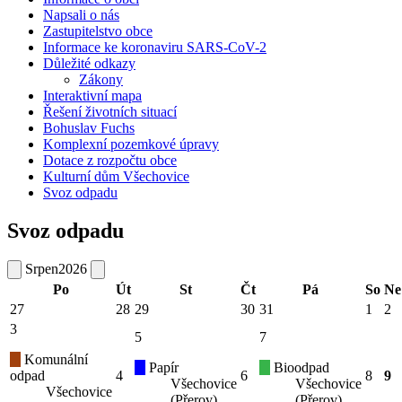
Napsali o nás
Zastupitelstvo obce
Informace ke koronaviru SARS-CoV-2
Důležité odkazy
Zákony
Interaktivní mapa
Řešení životních situací
Bohuslav Fuchs
Komplexní pozemkové úpravy
Dotace z rozpočtu obce
Kulturní dům Všechovice
Svoz odpadu
Svoz odpadu
Srpen
2026
Po
Út
St
Čt
Pá
So
Ne
27
28
29
30
31
1
2
3
5
7
Komunální
Papír
Bioodpad
odpad
4
6
8
9
Všechovice
Všechovice
Všechovice
(Přerov)
(Přerov)