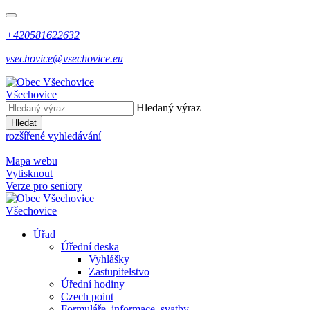
+420581622632
vsechovice@vsechovice.eu
Všechovice
Hledaný výraz
Hledat
rozšířené vyhledávání
Mapa webu
Vytisknout
Verze pro seniory
Všechovice
Úřad
Úřední deska
Vyhlášky
Zastupitelstvo
Úřední hodiny
Czech point
Formuláře, informace, svatby