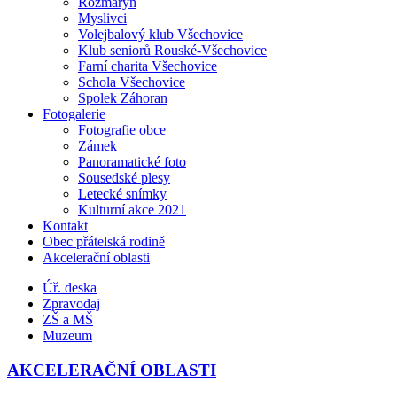
Rozmarýn
Myslivci
Volejbalový klub Všechovice
Klub seniorů Rouské-Všechovice
Farní charita Všechovice
Schola Všechovice
Spolek Záhoran
Fotogalerie
Fotografie obce
Zámek
Panoramatické foto
Sousedské plesy
Letecké snímky
Kulturní akce 2021
Kontakt
Obec přátelská rodině
Akcelerační oblasti
Úř. deska
Zpravodaj
ZŠ a MŠ
Muzeum
AKCELERAČNÍ OBLASTI