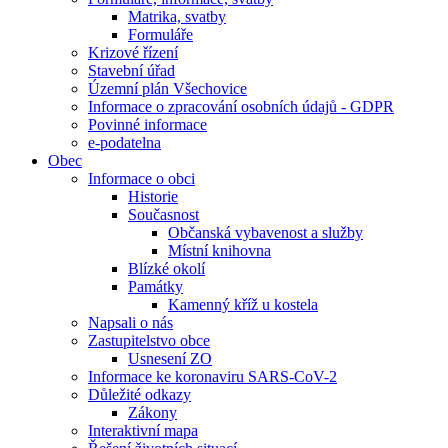
Matrika, svatby
Formuláře
Krizové řízení
Stavební úřad
Územní plán Všechovice
Informace o zpracování osobních údajů - GDPR
Povinné informace
e-podatelna
Obec
Informace o obci
Historie
Současnost
Občanská vybavenost a služby
Místní knihovna
Blízké okolí
Památky
Kamenný kříž u kostela
Napsali o nás
Zastupitelstvo obce
Usnesení ZO
Informace ke koronaviru SARS-CoV-2
Důležité odkazy
Zákony
Interaktivní mapa