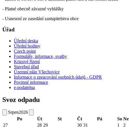
- Platné obecně závazné vyhlášky
- Usnesení ze zasedání zastupitelstva obce
Úřad
Úřední deska
Úřední hodiny
Czech point
Formuláře, informace, svatby
Krizové řízení
Stavební úřad
Územní plán Všechovice
Informace o zpracování osobních údajů - GDPR
Povinné informace
e-podatelna
Svoz odpadu
Srpen
2026
Po
Út
St
Čt
Pá
So
Ne
27
28
29
30
31
1
2