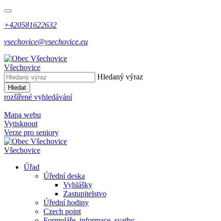
+420581622632
vsechovice@vsechovice.eu
Všechovice
Hledaný výraz
Hledat
rozšířené vyhledávání
Mapa webu
Vytisknout
Verze pro seniory
Všechovice
Úřad
Úřední deska
Vyhlášky
Zastupitelstvo
Úřední hodiny
Czech point
Formuláře, informace, svatby