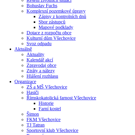
Řešení životních situací
Bohuslav Fuchs
Komplexní pozemkové úpravy
Zápisy z kontrolních dnů
Sbor zástupců
Mapové podklady
Dotace z rozpočtu obce
Kulturní dům Všechovice
Svoz odpadu
Aktuálně
Aktuality
Kalendář akcí
Zpravodaj obce
Ztráty a nálezy
Hlášení rozhlasu
Organizace
ZŠ a MŠ Všechovice
Hasiči
Římskokatolická farnost Všechovice
Historie
Farní kostel
Šimon
FKM Všechovice
TJ Tatran
Sportovní klub Všechovice