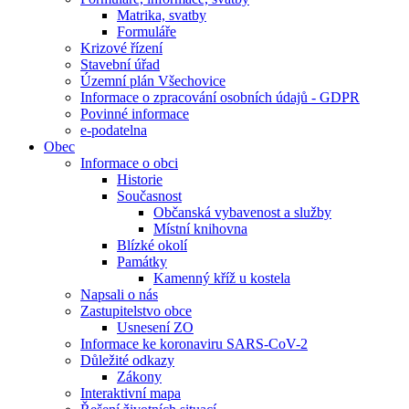
Matrika, svatby
Formuláře
Krizové řízení
Stavební úřad
Územní plán Všechovice
Informace o zpracování osobních údajů - GDPR
Povinné informace
e-podatelna
Obec
Informace o obci
Historie
Současnost
Občanská vybavenost a služby
Místní knihovna
Blízké okolí
Památky
Kamenný kříž u kostela
Napsali o nás
Zastupitelstvo obce
Usnesení ZO
Informace ke koronaviru SARS-CoV-2
Důležité odkazy
Zákony
Interaktivní mapa