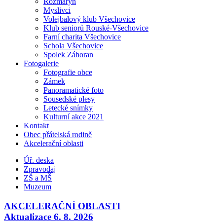
Rozmarýn
Myslivci
Volejbalový klub Všechovice
Klub seniorů Rouské-Všechovice
Farní charita Všechovice
Schola Všechovice
Spolek Záhoran
Fotogalerie
Fotografie obce
Zámek
Panoramatické foto
Sousedské plesy
Letecké snímky
Kulturní akce 2021
Kontakt
Obec přátelská rodině
Akcelerační oblasti
Úř. deska
Zpravodaj
ZŠ a MŠ
Muzeum
AKCELERAČNÍ OBLASTI
Aktualizace 6. 8. 2026