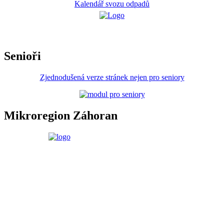
Kalendář svozu odpadů
Senioři
Zjednodušená verze stránek nejen pro seniory
Mikroregion Záhoran