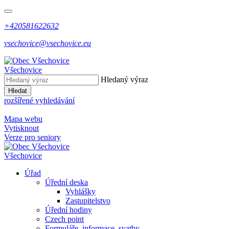
+420581622632
vsechovice@vsechovice.eu
Všechovice
Hledaný výraz
Hledat
rozšířené vyhledávání
Mapa webu
Vytisknout
Verze pro seniory
Všechovice
Úřad
Úřední deska
Vyhlášky
Zastupitelstvo
Úřední hodiny
Czech point
Formuláře, informace, svatby