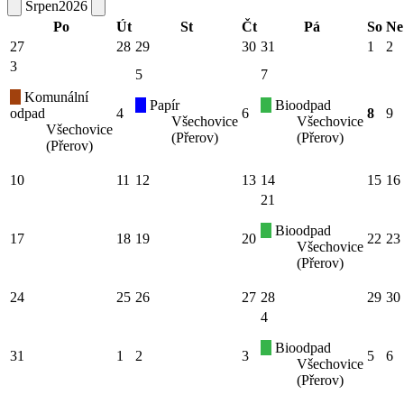
Srpen
2026
Po
Út
St
Čt
Pá
So
Ne
27
28
29
30
31
1
2
3
5
7
Komunální
Papír
Bioodpad
odpad
4
6
8
9
Všechovice
Všechovice
Všechovice
(Přerov)
(Přerov)
(Přerov)
10
11
12
13
14
15
16
21
Bioodpad
17
18
19
20
22
23
Všechovice
(Přerov)
24
25
26
27
28
29
30
4
Bioodpad
31
1
2
3
5
6
Všechovice
(Přerov)