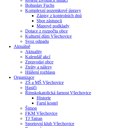
Řešení životních situací
Bohuslav Fuchs
Komplexní pozemkové úpravy
Zápisy z kontrolních dnů
Sbor zástupců
Mapové podklady
Dotace z rozpočtu obce
Kulturní dům Všechovice
Svoz odpadu
Aktuálně
Aktuality
Kalendář akcí
Zpravodaj obce
Ztráty a nálezy
Hlášení rozhlasu
Organizace
ZŠ a MŠ Všechovice
Hasiči
Římskokatolická farnost Všechovice
Historie
Farní kostel
Šimon
FKM Všechovice
TJ Tatran
Sportovní klub Všechovice