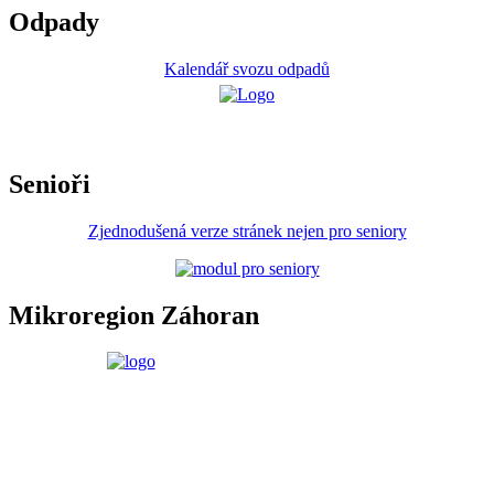
Odpady
Kalendář svozu odpadů
Senioři
Zjednodušená verze stránek nejen pro seniory
Mikroregion Záhoran