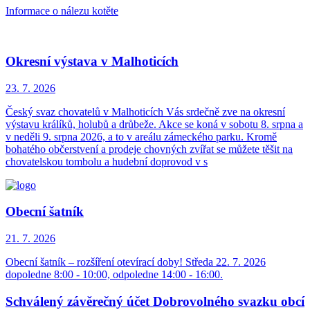
Informace o nálezu kotěte
Okresní výstava v Malhoticích
23. 7.
2026
Český svaz chovatelů v Malhoticích Vás srdečně zve na okresní
výstavu králíků, holubů a drůbeže. Akce se koná v sobotu 8. srpna a
v neděli 9. srpna 2026, a to v areálu zámeckého parku. Kromě
bohatého občerstvení a prodeje chovných zvířat se můžete těšit na
chovatelskou tombolu a hudební doprovod v s
Obecní šatník
21. 7.
2026
Obecní šatník – rozšíření otevírací doby! Středa 22. 7. 2026
dopoledne 8:00 - 10:00, odpoledne 14:00 - 16:00.
Schválený závěrečný účet Dobrovolného svazku obcí