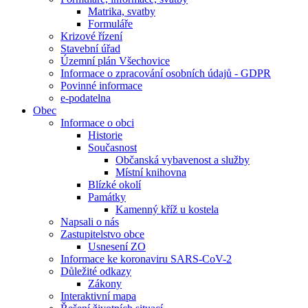
Matrika, svatby
Formuláře
Krizové řízení
Stavební úřad
Územní plán Všechovice
Informace o zpracování osobních údajů - GDPR
Povinné informace
e-podatelna
Obec
Informace o obci
Historie
Současnost
Občanská vybavenost a služby
Místní knihovna
Blízké okolí
Památky
Kamenný kříž u kostela
Napsali o nás
Zastupitelstvo obce
Usnesení ZO
Informace ke koronaviru SARS-CoV-2
Důležité odkazy
Zákony
Interaktivní mapa