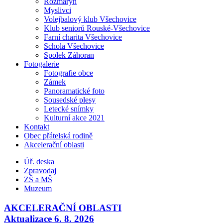
Rozmarýn
Myslivci
Volejbalový klub Všechovice
Klub seniorů Rouské-Všechovice
Farní charita Všechovice
Schola Všechovice
Spolek Záhoran
Fotogalerie
Fotografie obce
Zámek
Panoramatické foto
Sousedské plesy
Letecké snímky
Kulturní akce 2021
Kontakt
Obec přátelská rodině
Akcelerační oblasti
Úř. deska
Zpravodaj
ZŠ a MŠ
Muzeum
AKCELERAČNÍ OBLASTI
Aktualizace 6. 8. 2026