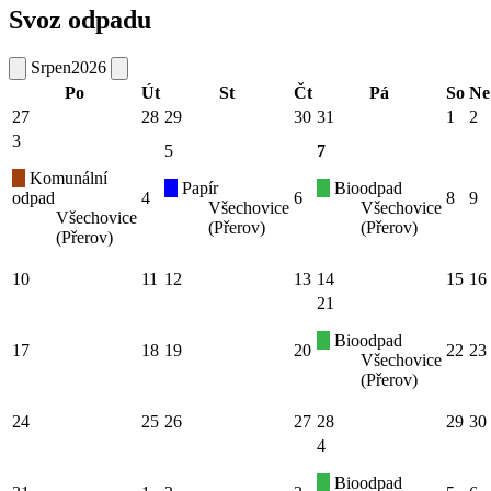
Svoz odpadu
Srpen
2026
Po
Út
St
Čt
Pá
So
Ne
27
28
29
30
31
1
2
3
5
7
Komunální
Papír
Bioodpad
odpad
4
6
8
9
Všechovice
Všechovice
Všechovice
(Přerov)
(Přerov)
(Přerov)
10
11
12
13
14
15
16
21
Bioodpad
17
18
19
20
22
23
Všechovice
(Přerov)
24
25
26
27
28
29
30
4
Bioodpad