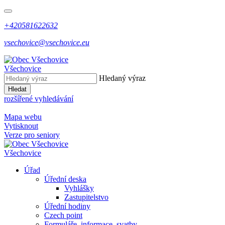
+420581622632
vsechovice@vsechovice.eu
Všechovice
Hledaný výraz
Hledat
rozšířené vyhledávání
Mapa webu
Vytisknout
Verze pro seniory
Všechovice
Úřad
Úřední deska
Vyhlášky
Zastupitelstvo
Úřední hodiny
Czech point
Formuláře, informace, svatby