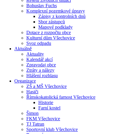
Řešení životních situací
Bohuslav Fuchs
Komplexní pozemkové úpravy
Zápisy z kontrolních dnů
Sbor zástupců
Mapové podklady
Dotace z rozpočtu obce
Kulturní dům Všechovice
Svoz odpadu
Aktuálně
Aktuality
Kalendář akcí
Zpravodaj obce
Ztráty a nálezy
Hlášení rozhlasu
Organizace
ZŠ a MŠ Všechovice
Hasiči
Římskokatolická farnost Všechovice
Historie
Farní kostel
Šimon
FKM Všechovice
TJ Tatran
Sportovní klub Všechovice