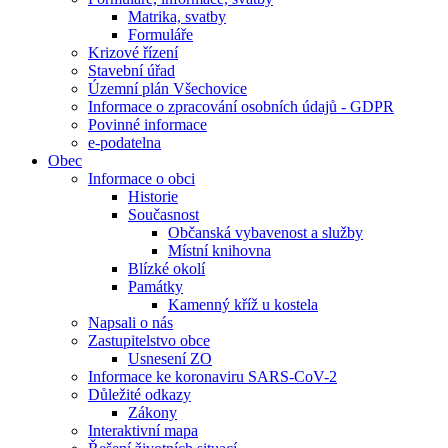
Matrika, svatby
Formuláře
Krizové řízení
Stavební úřad
Územní plán Všechovice
Informace o zpracování osobních údajů - GDPR
Povinné informace
e-podatelna
Obec
Informace o obci
Historie
Současnost
Občanská vybavenost a služby
Místní knihovna
Blízké okolí
Památky
Kamenný kříž u kostela
Napsali o nás
Zastupitelstvo obce
Usnesení ZO
Informace ke koronaviru SARS-CoV-2
Důležité odkazy
Zákony
Interaktivní mapa