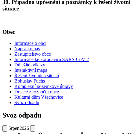
30. Případná upřesnění a poznámky k řešení životní
situace
Obec
Informace o obci
Napsali o nás
Zastupitelstvo obce
Informace ke koronaviru SARS-CoV-2
Důležité odkazy
Interaktivní mapa
Řešení životních situací
Bohuslav Fuchs
Komplexní pozemkové úpravy
Dotace z rozpočtu obce
Kulturní dům Všechovice
Svoz odpadu
Svoz odpadu
Srpen
2026