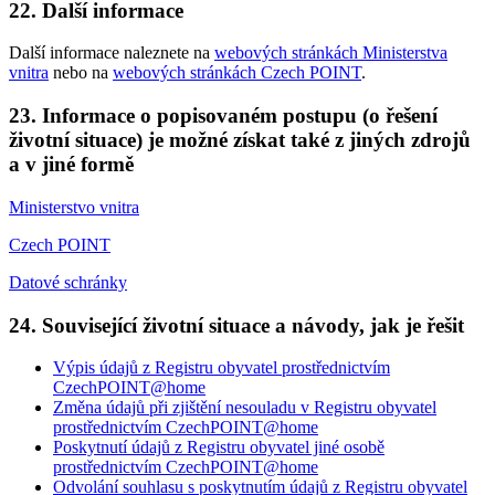
22. Další informace
Další informace naleznete na
webových stránkách Ministerstva
vnitra
nebo na
webových stránkách Czech POINT
.
23. Informace o popisovaném postupu (o řešení
životní situace) je možné získat také z jiných zdrojů
a v jiné formě
Ministerstvo vnitra
Czech POINT
Datové schránky
24. Související životní situace a návody, jak je řešit
Výpis údajů z Registru obyvatel prostřednictvím
CzechPOINT@home
Změna údajů při zjištění nesouladu v Registru obyvatel
prostřednictvím CzechPOINT@home
Poskytnutí údajů z Registru obyvatel jiné osobě
prostřednictvím CzechPOINT@home
Odvolání souhlasu s poskytnutím údajů z Registru obyvatel