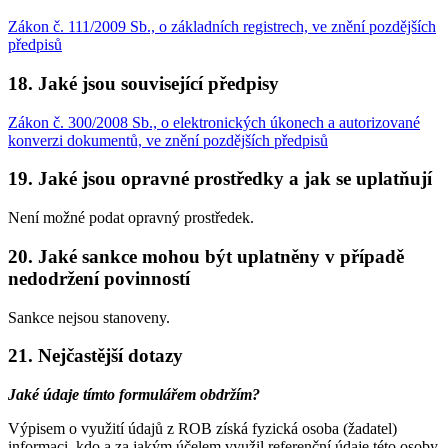
Zákon č. 111/2009 Sb., o základních registrech, ve znění pozdějších
předpisů
18. Jaké jsou související předpisy
Zákon č. 300/2008 Sb., o elektronických úkonech a autorizované
konverzi dokumentů, ve znění pozdějších předpisů
19. Jaké jsou opravné prostředky a jak se uplatňují
Není možné podat opravný prostředek.
20. Jaké sankce mohou být uplatněny v případě
nedodržení povinností
Sankce nejsou stanoveny.
21. Nejčastější dotazy
Jaké údaje tímto formulářem obdržím?
Výpisem o využití údajů z ROB získá fyzická osoba (žadatel)
informaci, kdo a za jakým účelem využil referenční údaje této osoby