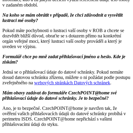
v zadaném období.
Na koho se mám obrátit v případě, že chci zdůvodnit a vysvětlit
lustraci mé osoby?
Pokud máte pochybnosti o lustraci vaší osoby v ROB a chcete se
dozvědět bližší důvod, obraťte se s dotazem přímo na konkrétní
orgán veřejné moci, který lustraci vaší osoby prováděl a který je
uveden ve výpisu.
Formulář chce po mně zadat přihlašovací jméno a heslo. Kde je
získám?
Jedná se o přihlašovací údaje do datové schránky. Pokud nemáte
dosud datovou schránku zřízenu, můžete o ni požádat podle postupu
zveřejněného na
webových stránkách Datových schránek
.
Mám obavy zadávat do formuláře CzechPOINT@home své
přihlašovací údaje do datové schránky. Je to bezpečné?
Ano, je to bezpečné. CzechPOINT@home je navržen tak, že
ověření vašich přihlašovacích údajů do datové schránky probíhá v
perimetru ISDS. CzechPOINT@home nepřichází s vašimi
přihlašovacími údaji do styku.