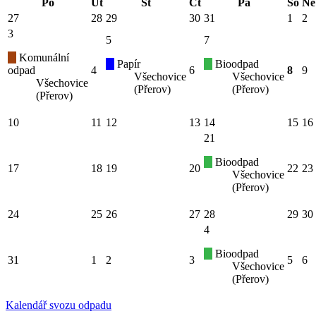
Po
Út
St
Čt
Pá
So
Ne
27
28
29
30
31
1
2
3
5
7
Komunální
Papír
Bioodpad
odpad
4
6
8
9
Všechovice
Všechovice
Všechovice
(Přerov)
(Přerov)
(Přerov)
10
11
12
13
14
15
16
21
Bioodpad
17
18
19
20
22
23
Všechovice
(Přerov)
24
25
26
27
28
29
30
4
Bioodpad
31
1
2
3
5
6
Všechovice
(Přerov)
Kalendář svozu odpadu