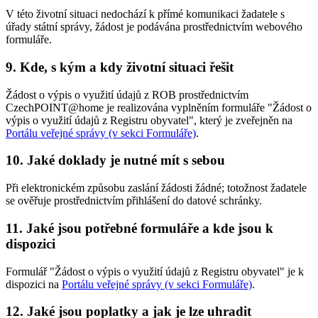
V této životní situaci nedochází k přímé komunikaci žadatele s
úřady státní správy, žádost je podávána prostřednictvím webového
formuláře.
9. Kde, s kým a kdy životní situaci řešit
Žádost o výpis o využití údajů z ROB prostřednictvím
CzechPOINT@home je realizována vyplněním formuláře "Žádost o
výpis o využití údajů z Registru obyvatel", který je zveřejněn na
Portálu veřejné správy (v sekci Formuláře)
.
10. Jaké doklady je nutné mít s sebou
Při elektronickém způsobu zaslání žádosti žádné; totožnost žadatele
se ověřuje prostřednictvím přihlášení do datové schránky.
11. Jaké jsou potřebné formuláře a kde jsou k
dispozici
Formulář "Žádost o výpis o využití údajů z Registru obyvatel" je k
dispozici na
Portálu veřejné správy (v sekci Formuláře)
.
12. Jaké jsou poplatky a jak je lze uhradit