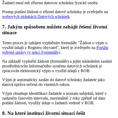
Žadatel musí mít zřízenu datovou schránku fyzické osoby.
Postup podání žádosti o zřízení datové schránky je zveřejněn na
webových stránkách Datových schránek
.
7. Jakým způsobem můžete zahájit řešení životní
situace
Tento proces je zahájen vyplněním formuláře "Žádost o výpis o
využití údajů z Registru obyvatel", který je zveřejněn na
Portálu
veřejné správy (v sekci Formuláře)
.
Na základě vyplnění žádosti (formuláře) a jejím následném zaslání
prostřednictvím Informačního systému datových schránek je
zpracován elektronický výpis o využití údajů z ROB.
Výpis je automaticky zaslán do datové schránky žadatele jako
datová zpráva určená do vlastních rukou.
Výpis obsahuje identifikaci žadatele a seznam subjektů, které v
zadaném časovém intervalu, maximálně 2 roky zpětně od data
podání žádosti, využily údaje o žadateli vedené v ROB.
8. Na které instituci životní situaci řešit