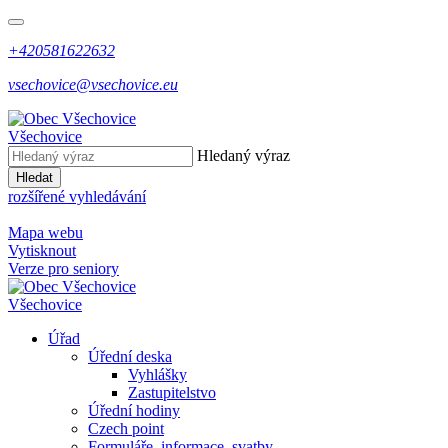
+420581622632
vsechovice@vsechovice.eu
Všechovice
Hledaný výraz
Hledat
rozšířené vyhledávání
Mapa webu
Vytisknout
Verze pro seniory
Všechovice
Úřad
Úřední deska
Vyhlášky
Zastupitelstvo
Úřední hodiny
Czech point
Formuláře, informace, svatby