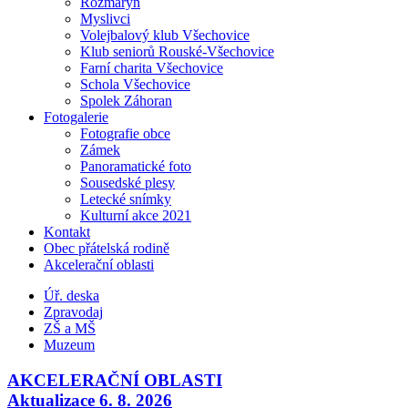
Rozmarýn
Myslivci
Volejbalový klub Všechovice
Klub seniorů Rouské-Všechovice
Farní charita Všechovice
Schola Všechovice
Spolek Záhoran
Fotogalerie
Fotografie obce
Zámek
Panoramatické foto
Sousedské plesy
Letecké snímky
Kulturní akce 2021
Kontakt
Obec přátelská rodině
Akcelerační oblasti
Úř. deska
Zpravodaj
ZŠ a MŠ
Muzeum
AKCELERAČNÍ OBLASTI
Aktualizace 6. 8. 2026