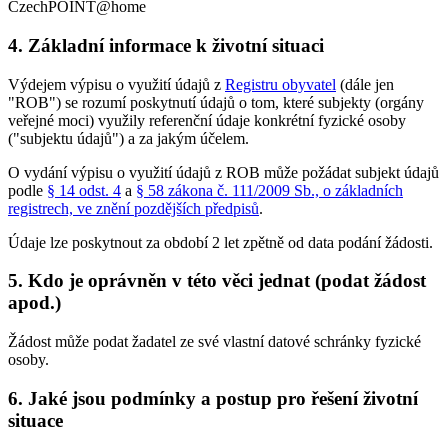
CzechPOINT@home
4. Základní informace k životní situaci
Výdejem výpisu o využití údajů z
Registru obyvatel
(dále jen
"ROB") se rozumí poskytnutí údajů o tom, které subjekty (orgány
veřejné moci) využily referenční údaje konkrétní fyzické osoby
("subjektu údajů") a za jakým účelem.
O vydání výpisu o využití údajů z ROB může požádat subjekt údajů
podle
§ 14 odst. 4
a
§ 58 zákona č. 111/2009 Sb., o základních
registrech, ve znění pozdějších předpisů
.
Údaje lze poskytnout za období 2 let zpětně od data podání žádosti.
5. Kdo je oprávněn v této věci jednat (podat žádost
apod.)
Žádost může podat žadatel ze své vlastní datové schránky fyzické
osoby.
6. Jaké jsou podmínky a postup pro řešení životní
situace