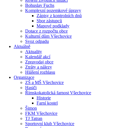
Řešení životních situací
Bohuslav Fuchs
Komplexní pozemkové úpravy
Zápisy z kontrolních dnů
Sbor zástupců
Mapové podklady
Dotace z rozpočtu obce
Kulturní dům Všechovice
Svoz odpadu
Aktuálně
Aktuality
Kalendář akcí
Zpravodaj obce
Ztráty a nálezy
Hlášení rozhlasu
Organizace
ZŠ a MŠ Všechovice
Hasiči
Římskokatolická farnost Všechovice
Historie
Farní kostel
Šimon
FKM Všechovice
TJ Tatran
Sportovní klub Všechovice