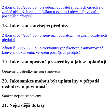
Zákon č. 133/2000 Sb., o evidenci obyvatel a rodných číslech a o
změně některých zákonů (zákon o evidenci obyvatel), ve znění
pozdějších předpisů
18. Jaké jsou související předpisy
Zákon č. 634/2004 Sb., o správních poplatcích, ve znění pozdějších
předpisů
Zákon č. 300/2008 Sb., o elektronických úkonech a autorizované
konverzi dokumentů, ve znění pozdějších předpisů
19. Jaké jsou opravné prostředky a jak se uplatňují
Opravné prostředky nejsou stanoveny.
20. Jaké sankce mohou být uplatněny v případě
nedodržení povinností
Sankce nejsou stanoveny.
21. Nejčastější dotazy