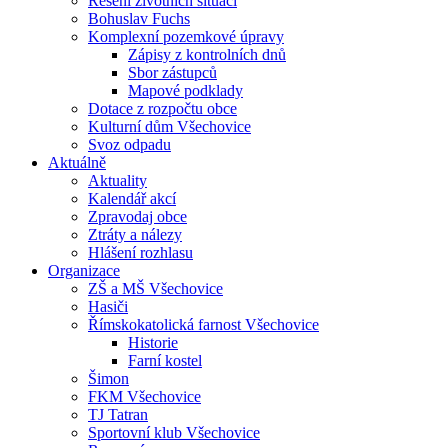
Řešení životních situací
Bohuslav Fuchs
Komplexní pozemkové úpravy
Zápisy z kontrolních dnů
Sbor zástupců
Mapové podklady
Dotace z rozpočtu obce
Kulturní dům Všechovice
Svoz odpadu
Aktuálně
Aktuality
Kalendář akcí
Zpravodaj obce
Ztráty a nálezy
Hlášení rozhlasu
Organizace
ZŠ a MŠ Všechovice
Hasiči
Římskokatolická farnost Všechovice
Historie
Farní kostel
Šimon
FKM Všechovice
TJ Tatran
Sportovní klub Všechovice