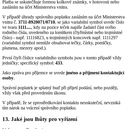
Platba se uskutečňuje formou kolkové známky, v hotovosti nebo
zasláním na účet Ministerstva vnitra.
V případě úhrady správního poplatku zasláním na účet Ministerstva
vnitra č.
3711-8920071/0710
, se jako variabilní symbol uvede číslo
ve tvaru
1111....
, kdy na pozice teček napíše žadatel část svého
rodného čísla, uvedeného za lomítkem (čtyřmístné nebo trojmístné
číslo) - např. 11116823, u trojmístných koncovek např. 1111297
(variabilní symbol nemůže obsahovat tečky, čárky, pomlčky,
písmena, mezery apod.).
První čtyři číslice variabilního symbolu jsou v tomto případě vždy
jedničky; specifický symbol:
433
.
Jako zpráva pro příjemce se uvede
jméno a příjmení kontaktující
osoby
.
Správní poplatek je splatný buď při přijetí podání, nebo později,
vždy však před provedením úkonu.
V případě, že se zprostředkování kontaktu neuskuteční, nevzniká
tím nárok na vrácení správního poplatku.
13. Jaké jsou lhůty pro vyřízení