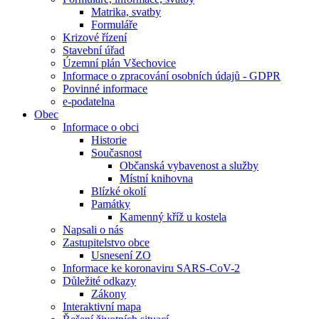
Matrika, svatby
Formuláře
Krizové řízení
Stavební úřad
Územní plán Všechovice
Informace o zpracování osobních údajů - GDPR
Povinné informace
e-podatelna
Obec
Informace o obci
Historie
Současnost
Občanská vybavenost a služby
Místní knihovna
Blízké okolí
Památky
Kamenný kříž u kostela
Napsali o nás
Zastupitelstvo obce
Usnesení ZO
Informace ke koronaviru SARS-CoV-2
Důležité odkazy
Zákony
Interaktivní mapa