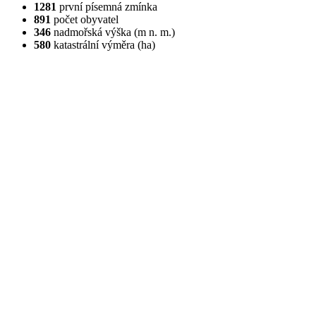
1281
první písemná zmínka
891
počet obyvatel
346
nadmořská výška (m n. m.)
580
katastrální výměra (ha)