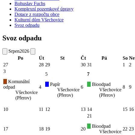
Bohuslav Fuchs
Komplexní pozemkové úpravy
Dotace z rozpočtu obce
Kulturní dům Všechovice
Svoz odpadu
Svoz odpadu
Srpen
2026
Po
Út
St
Čt
Pá
So
Ne
27
28
29
30
31
1
2
3
5
7
Komunální
Papír
Bioodpad
odpad
4
6
8
9
Všechovice
Všechovice
Všechovice
(Přerov)
(Přerov)
(Přerov)
10
11
12
13
14
15
16
21
Bioodpad
17
18
19
20
22
23
Všechovice