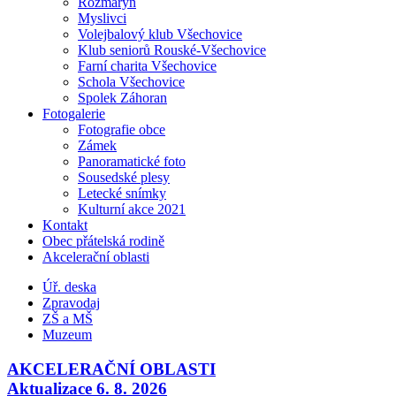
Rozmarýn
Myslivci
Volejbalový klub Všechovice
Klub seniorů Rouské-Všechovice
Farní charita Všechovice
Schola Všechovice
Spolek Záhoran
Fotogalerie
Fotografie obce
Zámek
Panoramatické foto
Sousedské plesy
Letecké snímky
Kulturní akce 2021
Kontakt
Obec přátelská rodině
Akcelerační oblasti
Úř. deska
Zpravodaj
ZŠ a MŠ
Muzeum
AKCELERAČNÍ OBLASTI
Aktualizace 6. 8. 2026