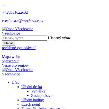
+420581622632
vsechovice@vsechovice.eu
Všechovice
Hledaný výraz
Hledat
rozšířené vyhledávání
Mapa webu
Vytisknout
Verze pro seniory
Všechovice
Úřad
Úřední deska
Vyhlášky
Zastupitelstvo
Úřední hodiny
Czech point
Formuláře, informace, svatby