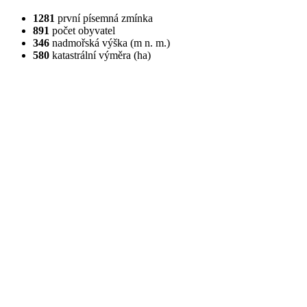
1281
první písemná zmínka
891
počet obyvatel
346
nadmořská výška (m n. m.)
580
katastrální výměra (ha)