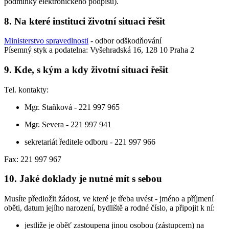
podmínky elektronického podpisu).
8. Na které instituci životní situaci řešit
Ministerstvo spravedlnosti
- odbor odškodňování
Písemný styk a podatelna: Vyšehradská 16, 128 10 Praha 2
9. Kde, s kým a kdy životní situaci řešit
Tel. kontakty:
Mgr. Staňková - 221 997 965
Mgr. Severa - 221 997 941
sekretariát ředitele odboru - 221 997 966
Fax: 221 997 967
10. Jaké doklady je nutné mít s sebou
Musíte předložit žádost, ve které je třeba uvést - jméno a příjmení
oběti, datum jejího narození, bydliště a rodné číslo, a připojit k ní:
jestliže je oběť zastoupena jinou osobou (zástupcem) na