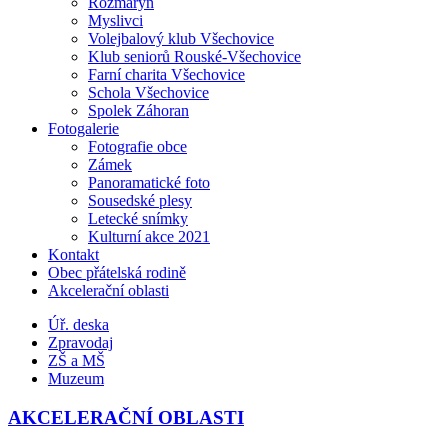
Rozmarýn
Myslivci
Volejbalový klub Všechovice
Klub seniorů Rouské-Všechovice
Farní charita Všechovice
Schola Všechovice
Spolek Záhoran
Fotogalerie
Fotografie obce
Zámek
Panoramatické foto
Sousedské plesy
Letecké snímky
Kulturní akce 2021
Kontakt
Obec přátelská rodině
Akcelerační oblasti
Úř. deska
Zpravodaj
ZŠ a MŠ
Muzeum
AKCELERAČNÍ OBLASTI