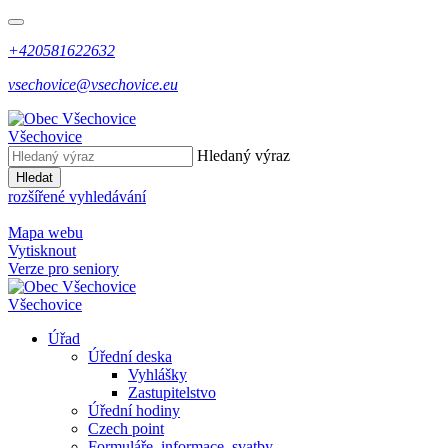
+420581622632
vsechovice@vsechovice.eu
Všechovice
Hledaný výraz
Hledat
rozšířené vyhledávání
Mapa webu
Vytisknout
Verze pro seniory
Všechovice
Úřad
Úřední deska
Vyhlášky
Zastupitelstvo
Úřední hodiny
Czech point
Formuláře, informace, svatby