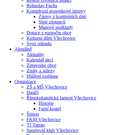
Řešení životních situací
Bohuslav Fuchs
Komplexní pozemkové úpravy
Zápisy z kontrolních dnů
Sbor zástupců
Mapové podklady
Dotace z rozpočtu obce
Kulturní dům Všechovice
Svoz odpadu
Aktuálně
Aktuality
Kalendář akcí
Zpravodaj obce
Ztráty a nálezy
Hlášení rozhlasu
Organizace
ZŠ a MŠ Všechovice
Hasiči
Římskokatolická farnost Všechovice
Historie
Farní kostel
Šimon
FKM Všechovice
TJ Tatran
Sportovní klub Všechovice