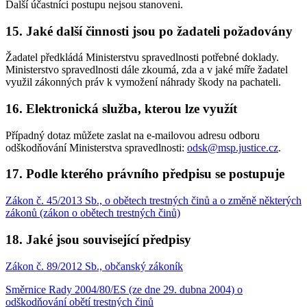
Další účastníci postupu nejsou stanoveni.
15. Jaké další činnosti jsou po žadateli požadovány
Žadatel předkládá Ministerstvu spravedlnosti potřebné doklady.
Ministerstvo spravedlnosti dále zkoumá, zda a v jaké míře žadatel
využil zákonných práv k vymožení náhrady škody na pachateli.
16. Elektronická služba, kterou lze využít
Případný dotaz můžete zaslat na e-mailovou adresu odboru
odškodňování Ministerstva spravedlnosti:
odsk@msp.justice.cz
.
17. Podle kterého právního předpisu se postupuje
Zákon č. 45/2013 Sb., o obětech trestných činů a o změně některých
zákonů (zákon o obětech trestných činů)
18. Jaké jsou související předpisy
Zákon č. 89/2012 Sb., občanský zákoník
Směrnice Rady 2004/80/ES (ze dne 29. dubna 2004) o
odškodňování obětí trestných činů