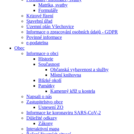
Matrika, svatby
Formuláře
Krizové řízení
Stavební úřad
Územní plán Všechovice
Informace o zpracování osobních údajů - GDPR
Povinné informace
e-podatelna
Obec
Informace o obci
Historie
Současnost
Občanská vybavenost a služby
Místní knihovna
Blízké okolí
Památky
Kamenný kříž u kostela
Napsali o nás
Zastupitelstvo obce
Usnesení ZO
Informace ke koronaviru SARS-CoV-2
Důležité odkazy
Zákony
Interaktivní mapa