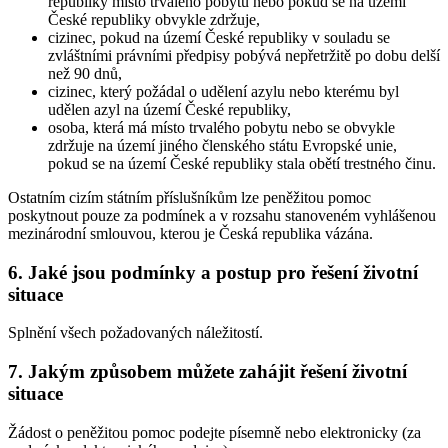
republiky místo trvalého pobytu nebo pokud se na území
České republiky obvykle zdržuje,
cizinec, pokud na území České republiky v souladu se
zvláštními právními předpisy pobývá nepřetržitě po dobu delší
než 90 dnů,
cizinec, který požádal o udělení azylu nebo kterému byl
udělen azyl na území České republiky,
osoba, která má místo trvalého pobytu nebo se obvykle
zdržuje na území jiného členského státu Evropské unie,
pokud se na území České republiky stala obětí trestného činu.
Ostatním cizím státním příslušníkům lze peněžitou pomoc
poskytnout pouze za podmínek a v rozsahu stanoveném vyhlášenou
mezinárodní smlouvou, kterou je Česká republika vázána.
6. Jaké jsou podmínky a postup pro řešení životní
situace
Splnění všech požadovaných náležitostí.
7. Jakým způsobem můžete zahájit řešení životní
situace
Žádost o peněžitou pomoc podejte písemně nebo elektronicky (za