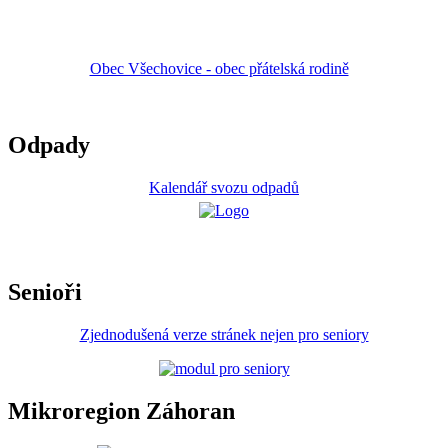
Obec Všechovice - obec přátelská rodině
Odpady
Kalendář svozu odpadů
Senioři
Zjednodušená verze stránek nejen pro seniory
Mikroregion Záhoran