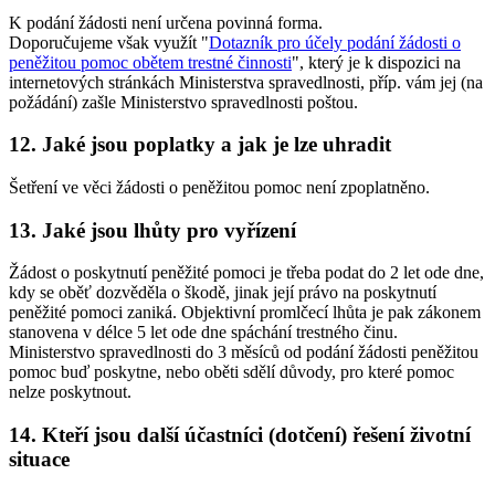
K podání žádosti není určena povinná forma.
Doporučujeme však využít "
Dotazník pro účely podání žádosti o
peněžitou pomoc obětem trestné činnosti
", který je k dispozici na
internetových stránkách Ministerstva spravedlnosti, příp. vám jej (na
požádání) zašle Ministerstvo spravedlnosti poštou.
12. Jaké jsou poplatky a jak je lze uhradit
Šetření ve věci žádosti o peněžitou pomoc není zpoplatněno.
13. Jaké jsou lhůty pro vyřízení
Žádost o poskytnutí peněžité pomoci je třeba podat do 2 let ode dne,
kdy se oběť dozvěděla o škodě, jinak její právo na poskytnutí
peněžité pomoci zaniká. Objektivní promlčecí lhůta je pak zákonem
stanovena v délce 5 let ode dne spáchání trestného činu.
Ministerstvo spravedlnosti do 3 měsíců od podání žádosti peněžitou
pomoc buď poskytne, nebo oběti sdělí důvody, pro které pomoc
nelze poskytnout.
14. Kteří jsou další účastníci (dotčení) řešení životní
situace