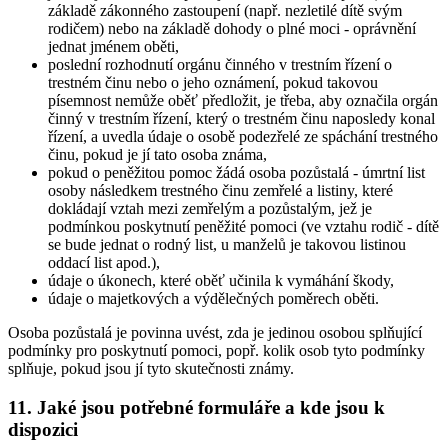
základě zákonného zastoupení (např. nezletilé dítě svým
rodičem) nebo na základě dohody o plné moci - oprávnění
jednat jménem oběti,
poslední rozhodnutí orgánu činného v trestním řízení o
trestném činu nebo o jeho oznámení, pokud takovou
písemnost nemůže oběť předložit, je třeba, aby označila orgán
činný v trestním řízení, který o trestném činu naposledy konal
řízení, a uvedla údaje o osobě podezřelé ze spáchání trestného
činu, pokud je jí tato osoba známa,
pokud o peněžitou pomoc žádá osoba pozůstalá - úmrtní list
osoby následkem trestného činu zemřelé a listiny, které
dokládají vztah mezi zemřelým a pozůstalým, jež je
podmínkou poskytnutí peněžité pomoci (ve vztahu rodič - dítě
se bude jednat o rodný list, u manželů je takovou listinou
oddací list apod.),
údaje o úkonech, které oběť učinila k vymáhání škody,
údaje o majetkových a výdělečných poměrech oběti.
Osoba pozůstalá je povinna uvést, zda je jedinou osobou splňující
podmínky pro poskytnutí pomoci, popř. kolik osob tyto podmínky
splňuje, pokud jsou jí tyto skutečnosti známy.
11. Jaké jsou potřebné formuláře a kde jsou k
dispozici