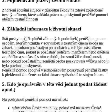
3. Pojmenování (název) životní situace
Zhoršení sociální situace v důsledku škody na zdraví způsobené
trestným činem, které zakládá právo na poskytnutí peněžité pomoci
obětem trestné činnosti
4. Základní informace k životní situaci
Stát poskytne (při splnění zákonných podmínek) peněžitou pomoc
osobám, kterým vznikla v souvislosti s trestným činem škoda na
zdraví, a osobám pozůstalým po osobách zemřelým následkem
trestného činu, pokud je pozůstalý rodičem, manželem nebo dítětem
zemřelého a současně s ním v době jeho smrti žil v domácnosti,
nebo pokud pozůstalému zemřelá osoba poskytovala výživu nebo ji
byla povinna poskytovat.
Peněžitá pomoc spočívá v jednorázovém poskytnutí peněžní částky
k překlenutí zhoršené sociální situace způsobené trestným činem.
5. Kdo je oprávněn v této věci jednat (podat žádost
apod.)
Na poskytnutí peněžité pomoci má nárok:
státní občan České republiky, pokud má na území České