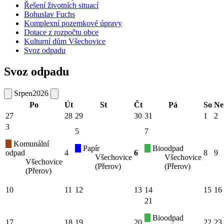
Řešení životních situací
Bohuslav Fuchs
Komplexní pozemkové úpravy
Dotace z rozpočtu obce
Kulturní dům Všechovice
Svoz odpadu
Svoz odpadu
Srpen
2026
Po
Út
St
Čt
Pá
So
Ne
27
28
29
30
31
1
2
3
5
7
Komunální
Papír
Bioodpad
odpad
4
6
8
9
Všechovice
Všechovice
Všechovice
(Přerov)
(Přerov)
(Přerov)
10
11
12
13
14
15
16
21
Bioodpad
17
18
19
20
22
23