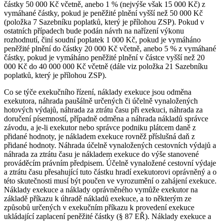
částky 50 000 Kč včetně, anebo 1 % (nejvýše však 15 000 Kč) z
vymáhané částky, pokud je peněžité plnění vyšší než 50 000 Kč
(položka 7 Sazebníku poplatků, který je přílohou ZSP). Pokud v
ostatních případech bude podán návrh na nařízení výkonu
rozhodnutí, činí soudní poplatek 1 000 Kč, pokud je vymáháno
peněžité plnění do částky 20 000 Kč včetně, anebo 5 % z vymáhané
částky, pokud je vymáháno peněžité plnění v částce vyšší než 20
000 Kč do 40 000 000 Kč včetně (dále viz položka 21 Sazebníku
poplatků, který je přílohou ZSP).
Co se týče exekučního řízení, náklady exekuce jsou odměna
exekutora, náhrada paušálně určených či účelně vynaložených
hotových výdajů, náhrada za ztrátu času při exekuci, náhrada za
doručení písemností, případně odměna a náhrada nákladů správce
závodu, a je-li exekutor nebo správce podniku plátcem daně z
přidané hodnoty, je nákladem exekuce rovněž příslušná daň z
přidané hodnoty. Náhrada účelně vynaložených cestovních výdajů a
náhrada za ztrátu času je nákladem exekuce do výše stanovené
prováděcím právním předpisem. Účelně vynaložené cestovní výdaje
a ztrátu času přesahující tuto částku hradí exekutorovi oprávněný a o
této skutečnosti musí být poučen ve vyrozumění o zahájení exekuce.
Náklady exekuce a náklady oprávněného vymůže exekutor na
základě příkazu k úhradě nákladů exekuce, a to některým ze
způsobů určených v exekučním příkazu k provedení exekuce
ukládající zaplacení peněžité částky (§ 87 EŘ). Náklady exekuce a