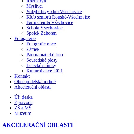
Rozmarýn
Myslivci
Volejbalový klub Všechovice
Klub seniorů Rouské-Všechovice
Farní charita Všechovice
Schola Všechovice
Spolek Záhoran
Fotogalerie
Fotografie obce
Zámek
Panoramatické foto
Sousedské plesy
Letecké snímky
Kulturní akce 2021
Kontakt
Obec přátelská rodině
Akcelerační oblasti
Úř. deska
Zpravodaj
ZŠ a MŠ
Muzeum
AKCELERAČNÍ OBLASTI