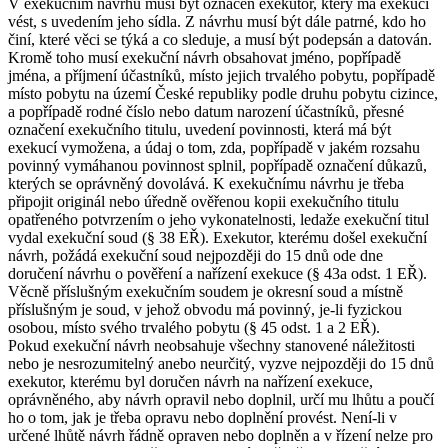
V exekučním návrhu musí být označen exekutor, který má exekuci
vést, s uvedením jeho sídla. Z návrhu musí být dále patrné, kdo ho
činí, které věci se týká a co sleduje, a musí být podepsán a datován.
Kromě toho musí exekuční návrh obsahovat jméno, popřípadě
jména, a příjmení účastníků, místo jejich trvalého pobytu, popřípadě
místo pobytu na území České republiky podle druhu pobytu cizince,
a popřípadě rodné číslo nebo datum narození účastníků, přesné
označení exekučního titulu, uvedení povinnosti, která má být
exekucí vymožena, a údaj o tom, zda, popřípadě v jakém rozsahu
povinný vymáhanou povinnost splnil, popřípadě označení důkazů,
kterých se oprávněný dovolává. K exekučnímu návrhu je třeba
připojit originál nebo úředně ověřenou kopii exekučního titulu
opatřeného potvrzením o jeho vykonatelnosti, ledaže exekuční titul
vydal exekuční soud (§ 38 EŘ). Exekutor, kterému došel exekuční
návrh, požádá exekuční soud nejpozději do 15 dnů ode dne
doručení návrhu o pověření a nařízení exekuce (§ 43a odst. 1 EŘ).
Věcně příslušným exekučním soudem je okresní soud a místně
příslušným je soud, v jehož obvodu má povinný, je-li fyzickou
osobou, místo svého trvalého pobytu (§ 45 odst. 1 a 2 EŘ).
Pokud exekuční návrh neobsahuje všechny stanovené náležitosti
nebo je nesrozumitelný anebo neurčitý, vyzve nejpozději do 15 dnů
exekutor, kterému byl doručen návrh na nařízení exekuce,
oprávněného, aby návrh opravil nebo doplnil, určí mu lhůtu a poučí
ho o tom, jak je třeba opravu nebo doplnění provést. Není-li v
určené lhůtě návrh řádně opraven nebo doplněn a v řízení nelze pro