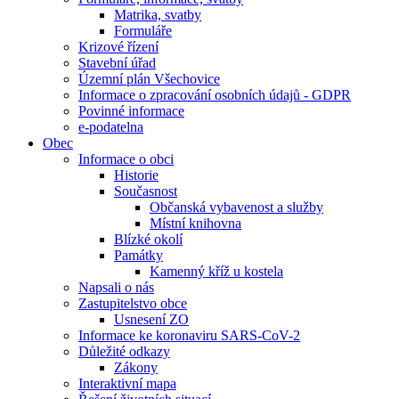
Matrika, svatby
Formuláře
Krizové řízení
Stavební úřad
Územní plán Všechovice
Informace o zpracování osobních údajů - GDPR
Povinné informace
e-podatelna
Obec
Informace o obci
Historie
Současnost
Občanská vybavenost a služby
Místní knihovna
Blízké okolí
Památky
Kamenný kříž u kostela
Napsali o nás
Zastupitelstvo obce
Usnesení ZO
Informace ke koronaviru SARS-CoV-2
Důležité odkazy
Zákony
Interaktivní mapa