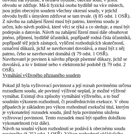
obvodu se zdržuje. Má-li fyzická osoba bydliště na více místech,
jsou jejím obecným soudem všechny okresní soudy, v jejichž
obvodu bydlí s úmyslem zdržovat se tam trvale. (§ 85 odst. 1 OSŘ).
Z návrhu na zahájení řízení musí být patrno, kterému soudu je
určen, kdo návrh podává, které věci se týká a co sleduje, a musí být
podepsán a datován. Návrh na zahájení řízení musí dále obsahovat
jméno, příjmení, bydliště účastníků, popřípadě rodná čísla účastníků,
popřípadě též jejich zástupců, vylíčení rozhodujících skutečností,
označení důkazů, jichž se navrhovatel dovolává, a musí být z něj
patrno, čeho se navrhovatel domáhá (§ 79 odst. 1 OSŘ).
Navrhovatel je povinen k návrhu připojit písemné důkazy, jichž se
dovolává, a to v listinné nebo v elektronické podobě (§ 79 odst. 2
OSŘ).
Vymáhání výživného přiznaného soudem
Pokud již byla vyživovací povinnost a její rozsah povinnému určena
rozsudkem soudu, ale povinný výživné neplatí, je možné výživné
vymáhat. Existují dva způsoby vymáhání výživného, a to buď
soudním výkonem rozhodnutí, či prostřednictvím exekuce. V obou
případech je základem pro výkon rozhodnutí exekuční titul, kterým
je vykonatelný rozsudek soudu, jímž byla povinnému uložena
vyživovací povinnost. Tento rozsudek musí být opatřen doložkou
vykonatelnosti (viz dále).
Návrh na soudní výkon rozhodnutí se podává k obecnému soudu
povinného (§ 252 odst. 1 OSŘ). Výkon rozhodnutí ukládajícího