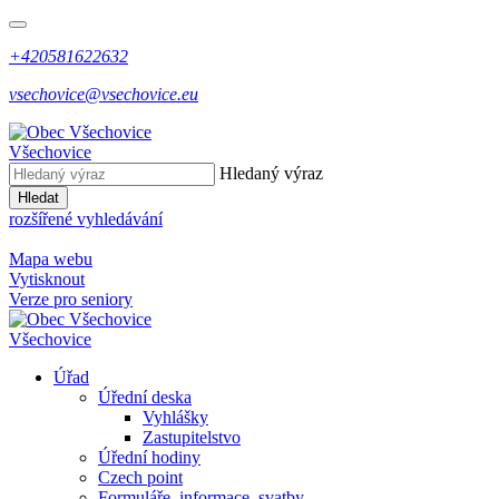
+420581622632
vsechovice@vsechovice.eu
Všechovice
Hledaný výraz
Hledat
rozšířené vyhledávání
Mapa webu
Vytisknout
Verze pro seniory
Všechovice
Úřad
Úřední deska
Vyhlášky
Zastupitelstvo
Úřední hodiny
Czech point
Formuláře, informace, svatby