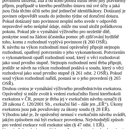
povinnost uložena, zda a od koho pobírá mzdu nebo jiný pravidelný
příjem, popřípadě u kterého peněžního ústavu má své účty a jaká
jsou čísla těchto účtů nebo jiné jedinečné identifikátory. Dotázaný je
povinen odpovědět soudu do jednoho týdne od doručení dotazu.
Pokud dotázaný tuto povinnost nesplní nebo uvede v odpovědi
nepravdivé nebo neúplné údaje, může mu soud uložit pořádkovou
pokutu. Pokud jde o vymáhání výživného pro nezletilé dítě,
poskytne soud na žádost účastníka pomoc při zjišťování bydliště
toho, komu z rozhodnutí vyplývá povinnost (§ 260 OSŘ).
K návrhu na výkon rozhodnutí musí oprávněný připojit stejnopis
rozhodnutí, opatřený potvrzením o jeho vykonatelnosti. Potvrzením
o vykonatelnosti opatří rozhodnutí soud, který o věci rozhodoval
jako soud prvního stupně. Stejnopis rozhodnutí není třeba připojit,
jestliže se návrh na výkon rozhodnutí podává u soudu, který o věci
rozhodoval jako soud prvního stupně (§ 261 odst. 2 OSŘ). Pokud
soud výkon rozhodnutí nařídí, postará se o jeho provedení (§ 265
OSŘ).
Druhou cestou je vymáhání výživného prostřednictvím exekutora.
Oprávněný si může zvolit k vedení exekučního řízení kteréhokoli
exekutora v ČR, pouze je třeba jej v exekučním návrhu označit (§
28 zákona č. 120/2001 Sb., exekuční řád – dále jen „EŘ“). Úkony
exekutora jsou pak považovány za úkony soudu (§ 28 EŘ).
Výhodou také je, že oprávněný nemusí v exekučním návrhu uvádět,
jakým způsobem má být exekuce provedena. Nejvhodnější způsob
pro vedení exekuce volí exekutor sám (§ 47 odst. 1 EŘ).