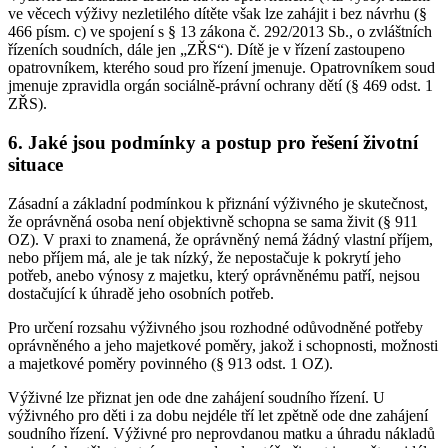
ve věcech výživy nezletilého dítěte však lze zahájit i bez návrhu (§
466 písm. c) ve spojení s § 13 zákona č. 292/2013 Sb., o zvláštních
řízeních soudních, dále jen „ZŘS“). Dítě je v řízení zastoupeno
opatrovníkem, kterého soud pro řízení jmenuje. Opatrovníkem soud
jmenuje zpravidla orgán sociálně-právní ochrany dětí (§ 469 odst. 1
ZŘS).
6. Jaké jsou podmínky a postup pro řešení životní
situace
Zásadní a základní podmínkou k přiznání výživného je skutečnost,
že oprávněná osoba není objektivně schopna se sama živit (§ 911
OZ). V praxi to znamená, že oprávněný nemá žádný vlastní příjem,
nebo příjem má, ale je tak nízký, že nepostačuje k pokrytí jeho
potřeb, anebo výnosy z majetku, který oprávněnému patří, nejsou
dostačující k úhradě jeho osobních potřeb.
Pro určení rozsahu výživného jsou rozhodné odůvodněné potřeby
oprávněného a jeho majetkové poměry, jakož i schopnosti, možnosti
a majetkové poměry povinného (§ 913 odst. 1 OZ).
Výživné lze přiznat jen ode dne zahájení soudního řízení. U
výživného pro děti i za dobu nejdéle tří let zpětně ode dne zahájení
soudního řízení. Výživné pro neprovdanou matku a úhradu nákladů