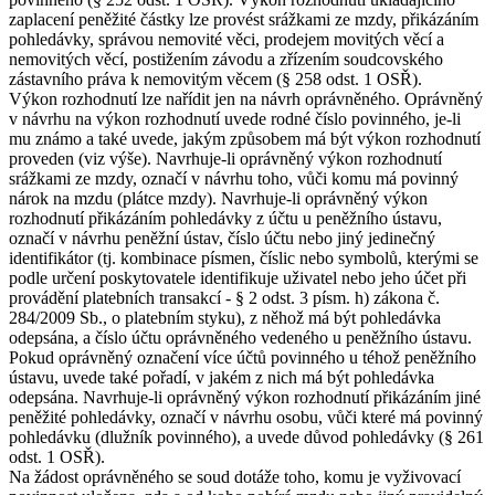
zaplacení peněžité částky lze provést srážkami ze mzdy, přikázáním
pohledávky, správou nemovité věci, prodejem movitých věcí a
nemovitých věcí, postižením závodu a zřízením soudcovského
zástavního práva k nemovitým věcem (§ 258 odst. 1 OSŘ).
Výkon rozhodnutí lze nařídit jen na návrh oprávněného. Oprávněný
v návrhu na výkon rozhodnutí uvede rodné číslo povinného, je-li
mu známo a také uvede, jakým způsobem má být výkon rozhodnutí
proveden (viz výše). Navrhuje-li oprávněný výkon rozhodnutí
srážkami ze mzdy, označí v návrhu toho, vůči komu má povinný
nárok na mzdu (plátce mzdy). Navrhuje-li oprávněný výkon
rozhodnutí přikázáním pohledávky z účtu u peněžního ústavu,
označí v návrhu peněžní ústav, číslo účtu nebo jiný jedinečný
identifikátor (tj. kombinace písmen, číslic nebo symbolů, kterými se
podle určení poskytovatele identifikuje uživatel nebo jeho účet při
provádění platebních transakcí - § 2 odst. 3 písm. h) zákona č.
284/2009 Sb., o platebním styku), z něhož má být pohledávka
odepsána, a číslo účtu oprávněného vedeného u peněžního ústavu.
Pokud oprávněný označení více účtů povinného u téhož peněžního
ústavu, uvede také pořadí, v jakém z nich má být pohledávka
odepsána. Navrhuje-li oprávněný výkon rozhodnutí přikázáním jiné
peněžité pohledávky, označí v návrhu osobu, vůči které má povinný
pohledávku (dlužník povinného), a uvede důvod pohledávky (§ 261
odst. 1 OSŘ).
Na žádost oprávněného se soud dotáže toho, komu je vyživovací