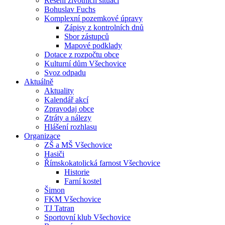
Řešení životních situací
Bohuslav Fuchs
Komplexní pozemkové úpravy
Zápisy z kontrolních dnů
Sbor zástupců
Mapové podklady
Dotace z rozpočtu obce
Kulturní dům Všechovice
Svoz odpadu
Aktuálně
Aktuality
Kalendář akcí
Zpravodaj obce
Ztráty a nálezy
Hlášení rozhlasu
Organizace
ZŠ a MŠ Všechovice
Hasiči
Římskokatolická farnost Všechovice
Historie
Farní kostel
Šimon
FKM Všechovice
TJ Tatran
Sportovní klub Všechovice