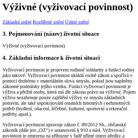
Výživné (vyživovací povinnost)
Základní znění
Rozšířené znění
Úplné znění
3. Pojmenování (název) životní situace
Výživné (vyživovací povinnost)
4. Základní informace k životní situaci
Vyživovací povinnost je projevem rodinné solidarity a funkcí rodiny
jako takové. Vyživovací povinnost ukládá osobě zákon a spočívá v
pomoci druhému v materiálním slova smyslu, pokud jsou naplněny
zákonné podmínky jejího vzniku. Funkcí vyživovací povinnosti je
výživa a přežití osoby, která má dle zákona právo na výživné. Pojem
výživa nezahrnuje pouze zajištění výživy ve smyslu základních
potravin, ale také uspokojování ostatních hmotných i nehmotných
potřeb (bydlení, ošacení, léčebné, kulturní, sportovní a rekreační
potřeby apod.).
Vyživovací povinnost upravuje zákon č. 89/2012 Sb., občanský
zákoník (dále jen „OZ“) v ustanovení § 910 a násl. Vyživovací
povinnost je omezena na příbuzné v řadě přímé (mezi předky a