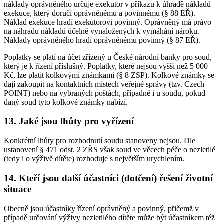
náklady oprávněného určuje exekutor v příkazu k úhradě nákladů
exekuce, který doručí oprávněnému a povinnému (§ 88 EŘ).
Náklad exekuce hradí exekutorovi povinný. Oprávněný má právo
na náhradu nákladů účelně vynaložených k vymáhání nároku.
Náklady oprávněného hradí oprávněnému povinný (§ 87 EŘ).
Poplatky se platí na účet zřízený u České národní banky pro soud,
který je k řízení příslušný. Poplatky, které nejsou vyšší než 5 000
Kč, lze platit kolkovými známkami (§ 8 ZSP). Kolkové známky se
dají zakoupit na kontaktních místech veřejné správy (tzv. Czech
POINT) nebo na vybraných poštách, případně i u soudu, pokud
daný soud tyto kolkové známky nabízí.
13. Jaké jsou lhůty pro vyřízení
Konkrétní lhůty pro rozhodnutí soudu stanoveny nejsou. Dle
ustanovení § 471 odst. 2 ZŘS však soud ve věcech péče o nezletilé
(tedy i o výživě dítěte) rozhoduje s největším urychlením.
14. Kteří jsou další účastníci (dotčení) řešení životní
situace
Obecně jsou účastníky řízení oprávněný a povinný, přičemž v
případě určování výživy nezletilého dítěte může být účastníkem též