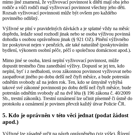
mimo jiné znamená, že vyživovací povinnost k dítěti mají oba jeho
rodiče a vůči rodiči mají vyživovací povinnost všechny jeho děti.
Rozsah vyživovací povinnosti může být ovšem pro každého
povinného odlišný.
Výživné se plní v pravidelných dávkách a je splatné vždy na měsíc
dopředu, ledaže soud rozhodl jinak nebo se osoba výživou povinná
dohodla s osobou oprávněnou jinak (§ 921 OZ). Plnění výživného
lze poskytovat nejen v penězích, ale také naturálně (poskytováním
bydlení, výkonem osobní péče, péčí o společnou domácnost apod.).
Mimo jiné se osoba, která neplní vyživovací povinnost, může
dopustit trestného činu zanedbání výživy. Dopustí se jej ten, kdo
neplní, byť i z nedbalosti, svou zákonnou povinnost vyživovat nebo
zaopatřovat jiného po dobu delší než čtyři měsíce, a bude potrestán
odnětím svobody až na jeden rok. Ten, kdo se úmyslně vyhýbá
takové své zákonné povinnosti po dobu delší než čtyři měsíce, bude
potrestán odnětím svobody až na dvě léta (§ 196 zákona č. 40/2009
Sb., trestní zákoník). Trestní oznámení lze učinit písemně či ústně do
protokolu a oznámení je povinen převzít každý útvar Policie ČR.
5. Kdo je oprávněn v této věci jednat (podat žádost
apod.)
Výživné lze zásadně určit na návrh oprávněného (viz výše). Řízení