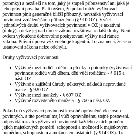
potomky) a nezáleží na tom, jaký je stupeň příbuzenství ani jaká je
jeho právní povaha. Platí ovšem, že pokud může vyživovací
povinnost plnit generačně bližší příbuzný, nevzniká vyživovací
povinnost vzdálenějšímu příbuznému (§ 910 OZ). Výčet
jednotlivých druhů vyživovacích povinností v OZ je taxativní
(úplný) a nelze jej nad rámec zákona rozšiřovat o další druhy. Není
ovšem vyloučené dobrovolné poskytování výživy nad rámec
zákona. Právní úprava výživného je kogentní. To znamená, že se od
ustanovení zákona nelze odchýlit.
Druhy vyživovací povinnosti:
Výživné mezi rodiči a dětmi a předky a potomky (vyživovací
povinnost rodičů vůči dětem, dětí vůči rodičům) - § 915 a
násl. OZ
Výživné a zajištění úhrady některých nákladů neprovdané
matce - § 920 OZ
Výživné mezi manžely - § 697 OZ
Výživné rozvedeného manžela - § 760 a násl. OZ
Pokud má vyživovací povinnost k osobě oprávněné více osob
povinných, a tito povinní mají vůči oprávněnému stejné postavení,
odpovídá rozsah vyživovací povinnosti každého z nich poměru
jejích majetkových poměrů, schopností a možností k majetkovým
poměrům, schopnostem a možnostem ostatních (§ 914 OZ). To