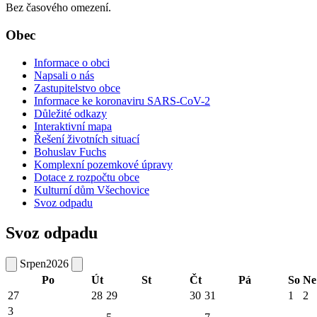
Bez časového omezení.
Obec
Informace o obci
Napsali o nás
Zastupitelstvo obce
Informace ke koronaviru SARS-CoV-2
Důležité odkazy
Interaktivní mapa
Řešení životních situací
Bohuslav Fuchs
Komplexní pozemkové úpravy
Dotace z rozpočtu obce
Kulturní dům Všechovice
Svoz odpadu
Svoz odpadu
Srpen
2026
Po
Út
St
Čt
Pá
So
Ne
27
28
29
30
31
1
2
3