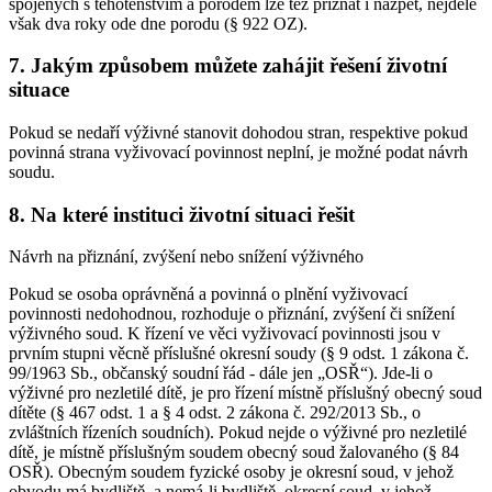
spojených s těhotenstvím a porodem lze též přiznat i nazpět, nejdéle
však dva roky ode dne porodu (§ 922 OZ).
7. Jakým způsobem můžete zahájit řešení životní
situace
Pokud se nedaří výživné stanovit dohodou stran, respektive pokud
povinná strana vyživovací povinnost neplní, je možné podat návrh
soudu.
8. Na které instituci životní situaci řešit
Návrh na přiznání, zvýšení nebo snížení výživného
Pokud se osoba oprávněná a povinná o plnění vyživovací
povinnosti nedohodnou, rozhoduje o přiznání, zvýšení či snížení
výživného soud. K řízení ve věci vyživovací povinnosti jsou v
prvním stupni věcně příslušné okresní soudy (§ 9 odst. 1 zákona č.
99/1963 Sb., občanský soudní řád - dále jen „OSŘ“). Jde-li o
výživné pro nezletilé dítě, je pro řízení místně příslušný obecný soud
dítěte (§ 467 odst. 1 a § 4 odst. 2 zákona č. 292/2013 Sb., o
zvláštních řízeních soudních). Pokud nejde o výživné pro nezletilé
dítě, je místně příslušným soudem obecný soud žalovaného (§ 84
OSŘ). Obecným soudem fyzické osoby je okresní soud, v jehož
obvodu má bydliště, a nemá-li bydliště, okresní soud, v jehož