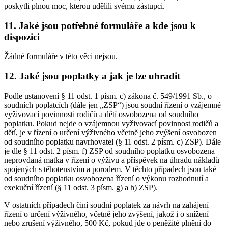
poskytli plnou moc, kterou udělili svému zástupci.
11. Jaké jsou potřebné formuláře a kde jsou k
dispozici
Žádné formuláře v této věci nejsou.
12. Jaké jsou poplatky a jak je lze uhradit
Podle ustanovení § 11 odst. 1 písm. c) zákona č. 549/1991 Sb., o
soudních poplatcích (dále jen „ZSP“) jsou soudní řízení o vzájemné
vyživovací povinnosti rodičů a dětí osvobozena od soudního
poplatku. Pokud nejde o vzájemnou vyživovací povinnost rodičů a
dětí, je v řízení o určení výživného včetně jeho zvýšení osvobozen
od soudního poplatku navrhovatel (§ 11 odst. 2 písm. c) ZSP). Dále
je dle § 11 odst. 2 písm. f) ZSP od soudního poplatku osvobozena
neprovdaná matka v řízení o výživu a příspěvek na úhradu nákladů
spojených s těhotenstvím a porodem. V těchto případech jsou také
od soudního poplatku osvobozena řízení o výkonu rozhodnutí a
exekuční řízení (§ 11 odst. 3 písm. g) a h) ZSP).
V ostatních případech činí soudní poplatek za návrh na zahájení
řízení o určení výživného, včetně jeho zvýšení, jakož i o snížení
nebo zrušení výživného, 500 Kč, pokud jde o peněžité plnění do