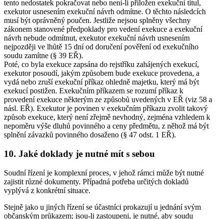
tento nedostatek pokračovat nebo není-li přiložen exekuční titul,
exekutor usnesením exekuční návrh odmítne. O těchto následcích
musí být oprávněný poučen. Jestliže nejsou splněny všechny
zákonem stanovené předpoklady pro vedení exekuce a exekuční
návrh nebude odmítnut, exekutor exekuční návrh usnesením
nejpozději ve lhůtě 15 dní od doručení pověření od exekučního
soudu zamítne (§ 39 EŘ).
Poté, co byla exekuce zapsána do rejstříku zahájených exekucí,
exekutor posoudí, jakým způsobem bude exekuce provedena, a
vydá nebo zruší exekuční příkaz ohledně majetku, který má být
exekucí postižen. Exekučním příkazem se rozumí příkaz k
provedení exekuce některým ze způsobů uvedených v EŘ (viz 58 a
násl. EŘ). Exekutor je povinen v exekučním příkazu zvolit takový
způsob exekuce, který není zřejmě nevhodný, zejména vzhledem k
nepoměru výše dluhů povinného a ceny předmětu, z něhož má být
splnění závazků povinného dosaženo (§ 47 odst. 1 EŘ).
10. Jaké doklady je nutné mít s sebou
Soudní řízení je komplexní proces, v jehož rámci může být nutné
zajistit různé dokumenty. Případná potřeba určitých dokladů
vyplývá z konkrétní situace.
Stejně jako u jiných řízení se účastníci prokazují u jednání svým
občanským průkazem; jsou-li zastoupeni, je nutné, aby soudu