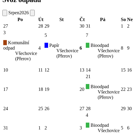
Srpen
2026
Po
Út
St
Čt
Pá
So
Ne
27
28
29
30
31
1
2
3
5
7
Komunální
Papír
Bioodpad
odpad
4
6
8
9
Všechovice
Všechovice
Všechovice
(Přerov)
(Přerov)
(Přerov)
10
11
12
13
14
15
16
21
Bioodpad
17
18
19
20
22
23
Všechovice
(Přerov)
24
25
26
27
28
29
30
4
Bioodpad
31
1
2
3
5
6
Všechovice