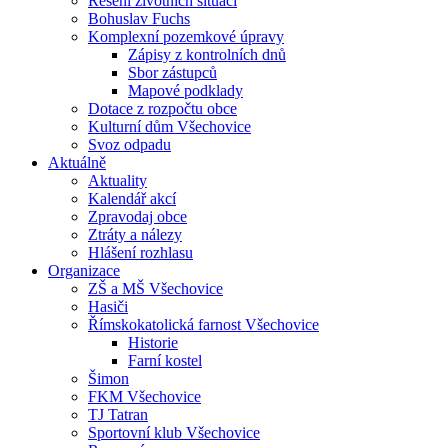
Řešení životních situací
Bohuslav Fuchs
Komplexní pozemkové úpravy
Zápisy z kontrolních dnů
Sbor zástupců
Mapové podklady
Dotace z rozpočtu obce
Kulturní dům Všechovice
Svoz odpadu
Aktuálně
Aktuality
Kalendář akcí
Zpravodaj obce
Ztráty a nálezy
Hlášení rozhlasu
Organizace
ZŠ a MŠ Všechovice
Hasiči
Římskokatolická farnost Všechovice
Historie
Farní kostel
Šimon
FKM Všechovice
TJ Tatran
Sportovní klub Všechovice