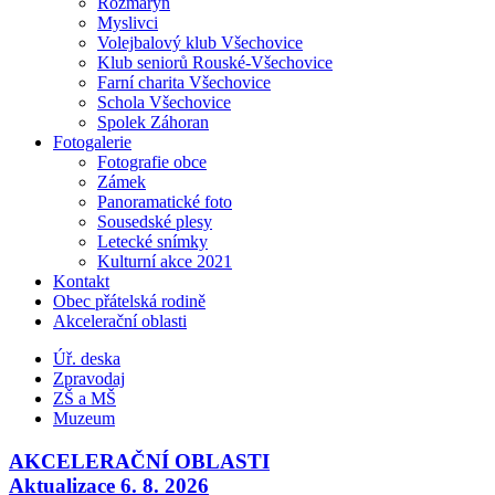
Rozmarýn
Myslivci
Volejbalový klub Všechovice
Klub seniorů Rouské-Všechovice
Farní charita Všechovice
Schola Všechovice
Spolek Záhoran
Fotogalerie
Fotografie obce
Zámek
Panoramatické foto
Sousedské plesy
Letecké snímky
Kulturní akce 2021
Kontakt
Obec přátelská rodině
Akcelerační oblasti
Úř. deska
Zpravodaj
ZŠ a MŠ
Muzeum
AKCELERAČNÍ OBLASTI
Aktualizace 6. 8. 2026