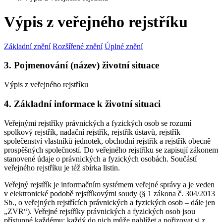
Výpis z veřejného rejstříku
Základní znění
Rozšířené znění
Úplné znění
3. Pojmenování (název) životní situace
Výpis z veřejného rejstříku
4. Základní informace k životní situaci
Veřejnými rejstříky právnických a fyzických osob se rozumí
spolkový rejstřík, nadační rejstřík, rejstřík ústavů, rejstřík
společenství vlastníků jednotek, obchodní rejstřík a rejstřík obecně
prospěšných společností. Do veřejného rejstříku se zapisují zákonem
stanovené údaje o právnických a fyzických osobách. Součástí
veřejného rejstříku je též sbírka listin.
Veřejný rejstřík je informačním systémem veřejné správy a je veden
v elektronické podobě rejstříkovými soudy (§ 1 zákona č. 304/2013
Sb., o veřejných rejstřících právnických a fyzických osob – dále jen
„ZVR“). Veřejné rejstříky právnických a fyzických osob jsou
přístupné každému; každý do nich může nahlížet a pořizovat si z