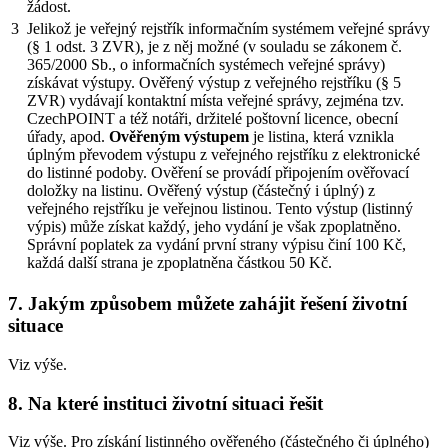
žádost.
3
Jelikož je veřejný rejstřík informačním systémem veřejné správy
(§ 1 odst. 3 ZVR), je z něj možné (v souladu se zákonem č.
365/2000 Sb., o informačních systémech veřejné správy)
získávat výstupy. Ověřený výstup z veřejného rejstříku (§ 5
ZVR) vydávají kontaktní místa veřejné správy, zejména tzv.
CzechPOINT a též notáři, držitelé poštovní licence, obecní
úřady, apod.
Ověřeným výstupem
je listina, která vznikla
úplným převodem výstupu z veřejného rejstříku z elektronické
do listinné podoby. Ověření se provádí připojením ověřovací
doložky na listinu. Ověřený výstup (částečný i úplný) z
veřejného rejstříku je veřejnou listinou. Tento výstup (listinný
výpis) může získat každý, jeho vydání je však zpoplatněno.
Správní poplatek za vydání první strany výpisu činí 100 Kč,
každá další strana je zpoplatněna částkou 50 Kč.
7. Jakým způsobem můžete zahájit řešení životní
situace
Viz výše.
8. Na které instituci životní situaci řešit
Viz výše. Pro získání listinného ověřeného (částečného či úplného)