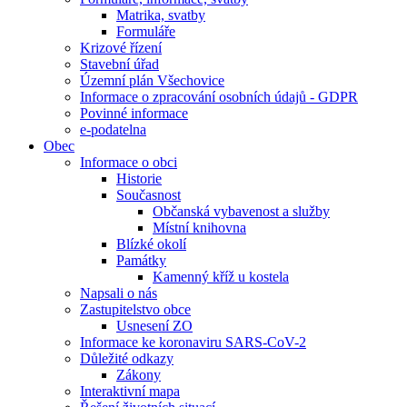
Matrika, svatby
Formuláře
Krizové řízení
Stavební úřad
Územní plán Všechovice
Informace o zpracování osobních údajů - GDPR
Povinné informace
e-podatelna
Obec
Informace o obci
Historie
Současnost
Občanská vybavenost a služby
Místní knihovna
Blízké okolí
Památky
Kamenný kříž u kostela
Napsali o nás
Zastupitelstvo obce
Usnesení ZO
Informace ke koronaviru SARS-CoV-2
Důležité odkazy
Zákony
Interaktivní mapa