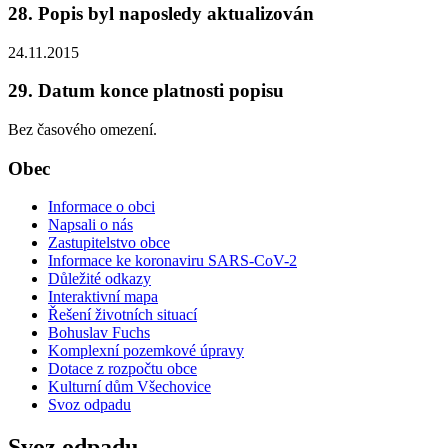
28. Popis byl naposledy aktualizován
24.11.2015
29. Datum konce platnosti popisu
Bez časového omezení.
Obec
Informace o obci
Napsali o nás
Zastupitelstvo obce
Informace ke koronaviru SARS-CoV-2
Důležité odkazy
Interaktivní mapa
Řešení životních situací
Bohuslav Fuchs
Komplexní pozemkové úpravy
Dotace z rozpočtu obce
Kulturní dům Všechovice
Svoz odpadu
Svoz odpadu