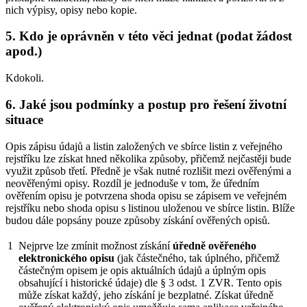
nich výpisy, opisy nebo kopie.
5. Kdo je oprávněn v této věci jednat (podat žádost
apod.)
Kdokoli.
6. Jaké jsou podmínky a postup pro řešení životní
situace
Opis zápisu údajů a listin založených ve sbírce listin z veřejného
rejstříku lze získat hned několika způsoby, přičemž nejčastěji bude
využit způsob třetí. Předně je však nutné rozlišit mezi ověřenými a
neověřenými opisy. Rozdíl je jednoduše v tom, že úředním
ověřením opisu je potvrzena shoda opisu se zápisem ve veřejném
rejstříku nebo shoda opisu s listinou uloženou ve sbírce listin. Blíže
budou dále popsány pouze způsoby získání ověřených opisů.
1
Nejprve lze zmínit možnost získání
úředně ověřeného
elektronického opisu
(jak částečného, tak úplného, přičemž
částečným opisem je opis aktuálních údajů a úplným opis
obsahující i historické údaje) dle § 3 odst. 1 ZVR. Tento opis
může získat každý, jeho získání je bezplatné. Získat úředně