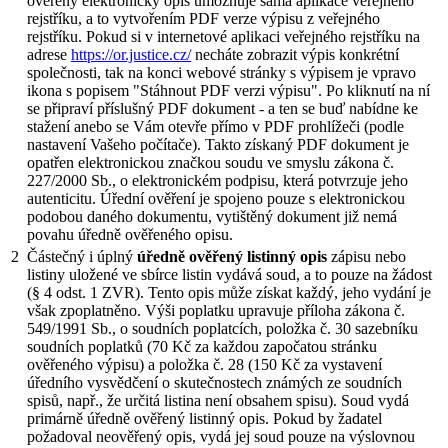
ověřený elektronický opis umožňuje sama aplikace veřejného
rejstříku, a to vytvořením PDF verze výpisu z veřejného
rejstříku. Pokud si v internetové aplikaci veřejného rejstříku na
adrese
https://or.justice.cz/
necháte zobrazit výpis konkrétní
společnosti, tak na konci webové stránky s výpisem je vpravo
ikona s popisem "Stáhnout PDF verzi výpisu". Po kliknutí na ní
se připraví příslušný PDF dokument - a ten se buď nabídne ke
stažení anebo se Vám otevře přímo v PDF prohlížeči (podle
nastavení Vašeho počítače). Takto získaný PDF dokument je
opatřen elektronickou značkou soudu ve smyslu zákona č.
227/2000 Sb., o elektronickém podpisu, která potvrzuje jeho
autenticitu. Úřední ověření je spojeno pouze s elektronickou
podobou daného dokumentu, vytištěný dokument již nemá
povahu úředně ověřeného opisu.
2
Částečný i úplný
úředně ověřený listinný opis
zápisu nebo
listiny uložené ve sbírce listin vydává soud, a to pouze na žádost
(§ 4 odst. 1 ZVR). Tento opis může získat každý, jeho vydání je
však zpoplatněno. Výši poplatku upravuje příloha zákona č.
549/1991 Sb., o soudních poplatcích, položka č. 30 sazebníku
soudních poplatků (70 Kč za každou započatou stránku
ověřeného výpisu) a položka č. 28 (150 Kč za vystavení
úředního vysvědčení o skutečnostech známých ze soudních
spisů, např., že určitá listina není obsahem spisu). Soud vydá
primárně úředně ověřený listinný opis. Pokud by žadatel
požadoval neověřený opis, vydá jej soud pouze na výslovnou