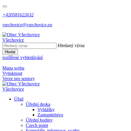
+420581622632
vsechovice@vsechovice.eu
Všechovice
Hledaný výraz
Hledat
rozšířené vyhledávání
Mapa webu
Vytisknout
Verze pro seniory
Všechovice
Úřad
Úřední deska
Vyhlášky
Zastupitelstvo
Úřední hodiny
Czech point
Formuláře, informace, svatby