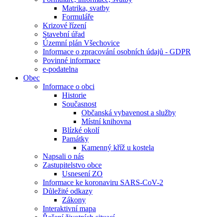
Matrika, svatby
Formuláře
Krizové řízení
Stavební úřad
Územní plán Všechovice
Informace o zpracování osobních údajů - GDPR
Povinné informace
e-podatelna
Obec
Informace o obci
Historie
Současnost
Občanská vybavenost a služby
Místní knihovna
Blízké okolí
Památky
Kamenný kříž u kostela
Napsali o nás
Zastupitelstvo obce
Usnesení ZO
Informace ke koronaviru SARS-CoV-2
Důležité odkazy
Zákony
Interaktivní mapa