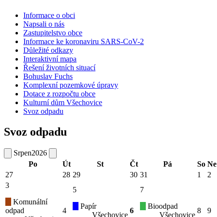
Informace o obci
Napsali o nás
Zastupitelstvo obce
Informace ke koronaviru SARS-CoV-2
Důležité odkazy
Interaktivní mapa
Řešení životních situací
Bohuslav Fuchs
Komplexní pozemkové úpravy
Dotace z rozpočtu obce
Kulturní dům Všechovice
Svoz odpadu
Svoz odpadu
Srpen
2026
Po
Út
St
Čt
Pá
So
Ne
27
28
29
30
31
1
2
3
5
7
Komunální
Papír
Bioodpad
odpad
4
6
8
9
Všechovice
Všechovice