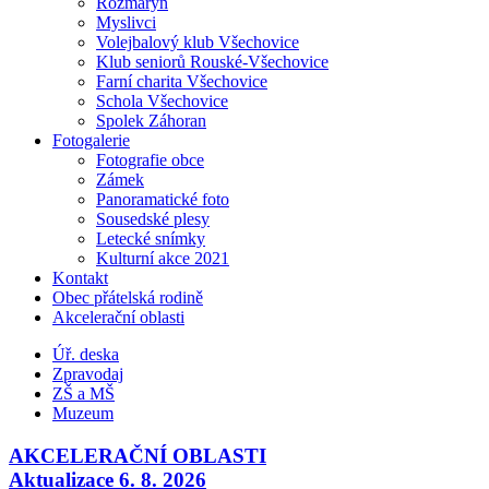
Rozmarýn
Myslivci
Volejbalový klub Všechovice
Klub seniorů Rouské-Všechovice
Farní charita Všechovice
Schola Všechovice
Spolek Záhoran
Fotogalerie
Fotografie obce
Zámek
Panoramatické foto
Sousedské plesy
Letecké snímky
Kulturní akce 2021
Kontakt
Obec přátelská rodině
Akcelerační oblasti
Úř. deska
Zpravodaj
ZŠ a MŠ
Muzeum
AKCELERAČNÍ OBLASTI
Aktualizace 6. 8. 2026