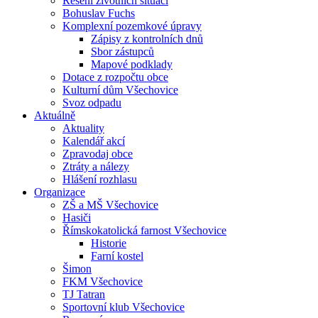
Řešení životních situací
Bohuslav Fuchs
Komplexní pozemkové úpravy
Zápisy z kontrolních dnů
Sbor zástupců
Mapové podklady
Dotace z rozpočtu obce
Kulturní dům Všechovice
Svoz odpadu
Aktuálně
Aktuality
Kalendář akcí
Zpravodaj obce
Ztráty a nálezy
Hlášení rozhlasu
Organizace
ZŠ a MŠ Všechovice
Hasiči
Římskokatolická farnost Všechovice
Historie
Farní kostel
Šimon
FKM Všechovice
TJ Tatran
Sportovní klub Všechovice