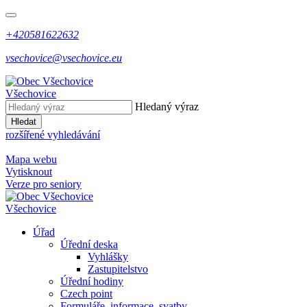
+420581622632
vsechovice@vsechovice.eu
Všechovice
Hledaný výraz
Hledat
rozšířené vyhledávání
Mapa webu
Vytisknout
Verze pro seniory
Všechovice
Úřad
Úřední deska
Vyhlášky
Zastupitelstvo
Úřední hodiny
Czech point
Formuláře, informace, svatby