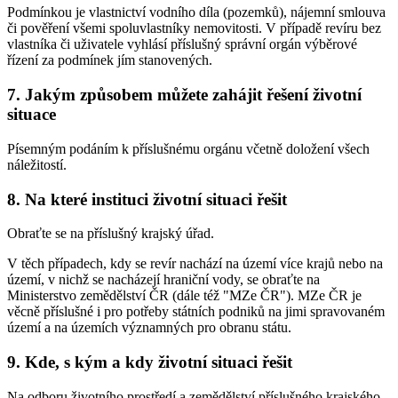
Podmínkou je vlastnictví vodního díla (pozemků), nájemní smlouva
či pověření všemi spoluvlastníky nemovitosti. V případě revíru bez
vlastníka či uživatele vyhlásí příslušný správní orgán výběrové
řízení za podmínek jím stanovených.
7. Jakým způsobem můžete zahájit řešení životní
situace
Písemným podáním k příslušnému orgánu včetně doložení všech
náležitostí.
8. Na které instituci životní situaci řešit
Obraťte se na příslušný krajský úřad.
V těch případech, kdy se revír nachází na území více krajů nebo na
území, v nichž se nacházejí hraniční vody, se obraťte na
Ministerstvo zemědělství ČR (dále též "MZe ČR"). MZe ČR je
věcně příslušné i pro potřeby státních podniků na jimi spravovaném
území a na územích významných pro obranu státu.
9. Kde, s kým a kdy životní situaci řešit
Na odboru životního prostředí a zemědělství příslušného krajského