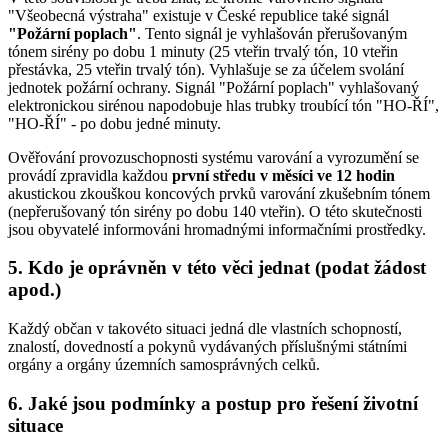
"Všeobecná výstraha" existuje v České republice také signál
"Požární poplach"
. Tento signál je vyhlašován přerušovaným
tónem sirény po dobu 1 minuty (25 vteřin trvalý tón, 10 vteřin
přestávka, 25 vteřin trvalý tón). Vyhlašuje se za účelem svolání
jednotek požární ochrany. Signál "Požární poplach" vyhlašovaný
elektronickou sirénou napodobuje hlas trubky troubící tón "HO-ŘÍ",
"HO-ŘÍ" - po dobu jedné minuty.
Ověřování provozuschopnosti systému varování a vyrozumění se
provádí zpravidla každou
první středu v měsíci ve 12 hodin
akustickou zkouškou koncových prvků varování zkušebním tónem
(nepřerušovaný tón sirény po dobu 140 vteřin). O této skutečnosti
jsou obyvatelé informováni hromadnými informačními prostředky.
5. Kdo je oprávněn v této věci jednat (podat žádost
apod.)
Každý občan v takovéto situaci jedná dle vlastních schopností,
znalostí, dovedností a pokynů vydávaných příslušnými státními
orgány a orgány územních samosprávných celků.
6. Jaké jsou podmínky a postup pro řešení životní
situace