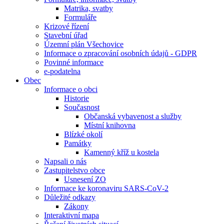
Matrika, svatby
Formuláře
Krizové řízení
Stavební úřad
Územní plán Všechovice
Informace o zpracování osobních údajů - GDPR
Povinné informace
e-podatelna
Obec
Informace o obci
Historie
Současnost
Občanská vybavenost a služby
Místní knihovna
Blízké okolí
Památky
Kamenný kříž u kostela
Napsali o nás
Zastupitelstvo obce
Usnesení ZO
Informace ke koronaviru SARS-CoV-2
Důležité odkazy
Zákony
Interaktivní mapa