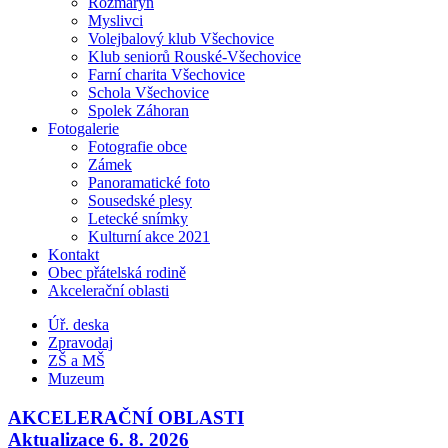
Rozmarýn
Myslivci
Volejbalový klub Všechovice
Klub seniorů Rouské-Všechovice
Farní charita Všechovice
Schola Všechovice
Spolek Záhoran
Fotogalerie
Fotografie obce
Zámek
Panoramatické foto
Sousedské plesy
Letecké snímky
Kulturní akce 2021
Kontakt
Obec přátelská rodině
Akcelerační oblasti
Úř. deska
Zpravodaj
ZŠ a MŠ
Muzeum
AKCELERAČNÍ OBLASTI
Aktualizace 6. 8. 2026