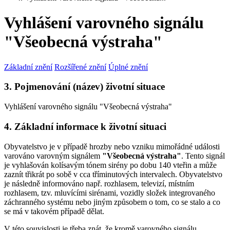
Vyhlášení varovného signálu
"Všeobecná výstraha"
Základní znění
Rozšířené znění
Úplné znění
3. Pojmenování (název) životní situace
Vyhlášení varovného signálu "Všeobecná výstraha"
4. Základní informace k životní situaci
Obyvatelstvo je v případě hrozby nebo vzniku mimořádné události
varováno varovným signálem
"Všeobecná výstraha"
. Tento signál
je vyhlašován kolísavým tónem sirény po dobu 140 vteřin a může
zaznít třikrát po sobě v cca tříminutových intervalech. Obyvatelstvo
je následně informováno např. rozhlasem, televizí, místním
rozhlasem, tzv. mluvícími sirénami, vozidly složek integrovaného
záchranného systému nebo jiným způsobem o tom, co se stalo a co
se má v takovém případě dělat.
V této souvislosti je třeba znát, že kromě varovného signálu