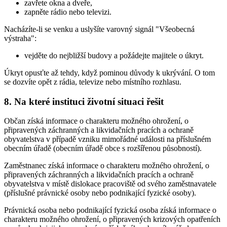
zavřete okna a dveře,
zapněte rádio nebo televizi.
Nacházíte-li se venku a uslyšíte varovný signál "Všeobecná
výstraha":
vejděte do nejbližší budovy a požádejte majitele o úkryt.
Úkryt opusťte až tehdy, když pominou důvody k ukrývání. O tom
se dozvíte opět z rádia, televize nebo místního rozhlasu.
8. Na které instituci životní situaci řešit
Občan získá informace o charakteru možného ohrožení, o
připravených záchranných a likvidačních pracích a ochraně
obyvatelstva v případě vzniku mimořádné události na příslušném
obecním úřadě (obecním úřadě obce s rozšířenou působností).
Zaměstnanec získá informace o charakteru možného ohrožení, o
připravených záchranných a likvidačních pracích a ochraně
obyvatelstva v místě dislokace pracoviště od svého zaměstnavatele
(příslušné právnické osoby nebo podnikající fyzické osoby).
Právnická osoba nebo podnikající fyzická osoba získá informace o
charakteru možného ohrožení, o připravených krizových opatřeních