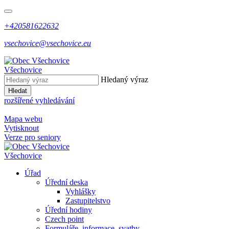
+420581622632
vsechovice@vsechovice.eu
Všechovice
Hledaný výraz
Hledat
rozšířené vyhledávání
Mapa webu
Vytisknout
Verze pro seniory
Všechovice
Úřad
Úřední deska
Vyhlášky
Zastupitelstvo
Úřední hodiny
Czech point
Formuláře, informace, svatby