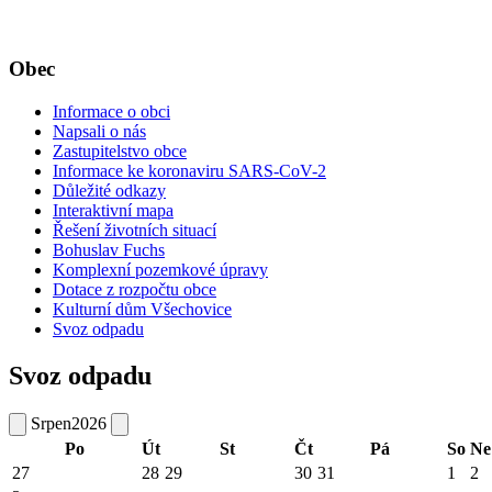
Obec
Informace o obci
Napsali o nás
Zastupitelstvo obce
Informace ke koronaviru SARS-CoV-2
Důležité odkazy
Interaktivní mapa
Řešení životních situací
Bohuslav Fuchs
Komplexní pozemkové úpravy
Dotace z rozpočtu obce
Kulturní dům Všechovice
Svoz odpadu
Svoz odpadu
Srpen
2026
Po
Út
St
Čt
Pá
So
Ne
27
28
29
30
31
1
2