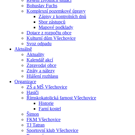
Řešení životních situací
Bohuslav Fuchs
Komplexní pozemkové úpravy
Zápisy z kontrolních dnů
Sbor zástupců
Mapové podklady
Dotace z rozpočtu obce
Kulturní dům Všechovice
Svoz odpadu
Aktuálně
Aktuality
Kalendář akcí
Zpravodaj obce
Ztráty a nálezy
Hlášení rozhlasu
Organizace
ZŠ a MŠ Všechovice
Hasiči
Římskokatolická farnost Všechovice
Historie
Farní kostel
Šimon
FKM Všechovice
TJ Tatran
Sportovní klub Všechovice