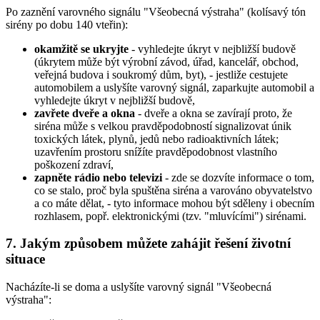
Po zaznění varovného signálu "Všeobecná výstraha" (kolísavý tón
sirény po dobu 140 vteřin):
okamžitě se ukryjte
- vyhledejte úkryt v nejbližší budově
(úkrytem může být výrobní závod, úřad, kancelář, obchod,
veřejná budova i soukromý dům, byt), - jestliže cestujete
automobilem a uslyšíte varovný signál, zaparkujte automobil a
vyhledejte úkryt v nejbližší budově,
zavřete dveře a okna
- dveře a okna se zavírají proto, že
siréna může s velkou pravděpodobností signalizovat únik
toxických látek, plynů, jedů nebo radioaktivních látek;
uzavřením prostoru snížíte pravděpodobnost vlastního
poškození zdraví,
zapněte rádio nebo televizi
- zde se dozvíte informace o tom,
co se stalo, proč byla spuštěna siréna a varováno obyvatelstvo
a co máte dělat, - tyto informace mohou být sděleny i obecním
rozhlasem, popř. elektronickými (tzv. "mluvícími") sirénami.
7. Jakým způsobem můžete zahájit řešení životní
situace
Nacházíte-li se doma a uslyšíte varovný signál "Všeobecná
výstraha":