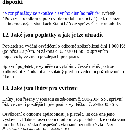
dispozici
"
Vzor přihlášky ke zkoušce hlavního důlního měřiče
" (včetně
"Potvrzení o odborné praxi v oboru důlní měřictví") je k dispozici
na internetových stránkách Státní báňské správy České republiky.
12. Jaké jsou poplatky a jak je lze uhradit
Poplatek za vydání osvědčení o odborné způsobilosti činí 1 000 Kč
(položka 22 písm. b) zákona č. 634/2004 Sb., o správních
poplatcích, ve znění pozdějších předpisů).
Správní poplatek je vyměřen a vybírán v české měně, platí se
kolkovými známkami a je splatný před provedením požadovaného
úkonu.
13. Jaké jsou lhůty pro vyřízení
Lhůty jsou řešeny v souladu se zákonem č. 500/2004 Sb., správní
řád, ve znění pozdějších předpisů, a vyhláškou č. 298/2005 Sb.
Osvědčení o odborné způsobilosti je platné 5 let ode dne jeho
vystavení. Platnost osvědčení o odborné způsobilosti lze opakovaně
prodloužit na základě úspěšně vykonané periodické zkoušky na
Českém báňském úřadu o dalších 5 let.