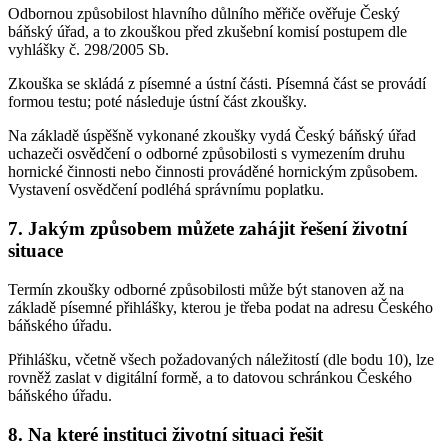
Odbornou způsobilost hlavního důlního měřiče ověřuje Český
báňský úřad, a to zkouškou před zkušební komisí postupem dle
vyhlášky č. 298/2005 Sb.
Zkouška se skládá z písemné a ústní části. Písemná část se provádí
formou testu; poté následuje ústní část zkoušky.
Na základě úspěšně vykonané zkoušky vydá Český báňský úřad
uchazeči osvědčení o odborné způsobilosti s vymezením druhu
hornické činnosti nebo činnosti prováděné hornickým způsobem.
Vystavení osvědčení podléhá správnímu poplatku.
7. Jakým způsobem můžete zahájit řešení životní
situace
Termín zkoušky odborné způsobilosti může být stanoven až na
základě písemné přihlášky, kterou je třeba podat na adresu Českého
báňského úřadu.
Přihlášku, včetně všech požadovaných náležitostí (dle bodu 10), lze
rovněž zaslat v digitální formě, a to datovou schránkou Českého
báňského úřadu.
8. Na které instituci životní situaci řešit