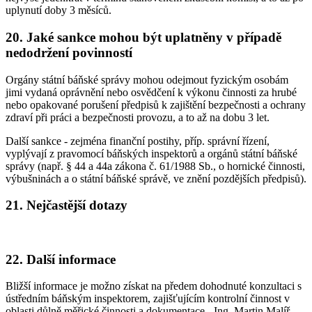
uplynutí doby 3 měsíců.
20. Jaké sankce mohou být uplatněny v případě
nedodržení povinností
Orgány státní báňské správy mohou odejmout fyzickým osobám
jimi vydaná oprávnění nebo osvědčení k výkonu činnosti za hrubé
nebo opakované porušení předpisů k zajištění bezpečnosti a ochrany
zdraví při práci a bezpečnosti provozu, a to až na dobu 3 let.
Další sankce - zejména finanční postihy, příp. správní řízení,
vyplývají z pravomocí báňských inspektorů a orgánů státní báňské
správy (např. § 44 a 44a zákona č. 61/1988 Sb., o hornické činnosti,
výbušninách a o státní báňské správě, ve znění pozdějších předpisů).
21. Nejčastější dotazy
22. Další informace
Bližší informace je možno získat na předem dohodnuté konzultaci s
ústředním báňským inspektorem, zajišťujícím kontrolní činnost v
oblasti důlně měřické činnosti a dokumentace - Ing. Martin Malíř,