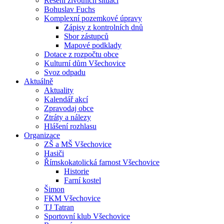
Řešení životních situací
Bohuslav Fuchs
Komplexní pozemkové úpravy
Zápisy z kontrolních dnů
Sbor zástupců
Mapové podklady
Dotace z rozpočtu obce
Kulturní dům Všechovice
Svoz odpadu
Aktuálně
Aktuality
Kalendář akcí
Zpravodaj obce
Ztráty a nálezy
Hlášení rozhlasu
Organizace
ZŠ a MŠ Všechovice
Hasiči
Římskokatolická farnost Všechovice
Historie
Farní kostel
Šimon
FKM Všechovice
TJ Tatran
Sportovní klub Všechovice