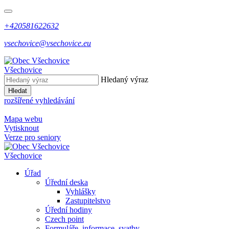
+420581622632
vsechovice@vsechovice.eu
Všechovice
Hledaný výraz
Hledat
rozšířené vyhledávání
Mapa webu
Vytisknout
Verze pro seniory
Všechovice
Úřad
Úřední deska
Vyhlášky
Zastupitelstvo
Úřední hodiny
Czech point
Formuláře, informace, svatby