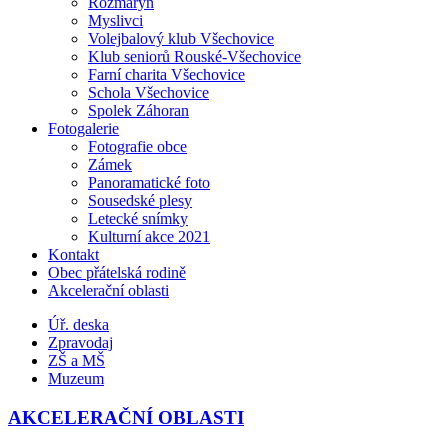
Rozmarýn
Myslivci
Volejbalový klub Všechovice
Klub seniorů Rouské-Všechovice
Farní charita Všechovice
Schola Všechovice
Spolek Záhoran
Fotogalerie
Fotografie obce
Zámek
Panoramatické foto
Sousedské plesy
Letecké snímky
Kulturní akce 2021
Kontakt
Obec přátelská rodině
Akcelerační oblasti
Úř. deska
Zpravodaj
ZŠ a MŠ
Muzeum
AKCELERAČNÍ OBLASTI