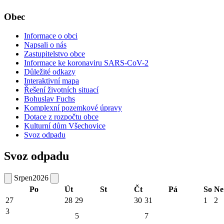
Obec
Informace o obci
Napsali o nás
Zastupitelstvo obce
Informace ke koronaviru SARS-CoV-2
Důležité odkazy
Interaktivní mapa
Řešení životních situací
Bohuslav Fuchs
Komplexní pozemkové úpravy
Dotace z rozpočtu obce
Kulturní dům Všechovice
Svoz odpadu
Svoz odpadu
Srpen
2026
Po
Út
St
Čt
Pá
So
Ne
27
28
29
30
31
1
2
3
5
7