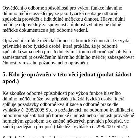
Osvědčení o odborné způsobilosti pro výkon funkce hlavního
důlního měřiče osvědčuje, že jako fyzická osoba je odborně
způsobilá provádět a řídit důlně měřickou činnost. Hlavní důlní
měřič je odpovědný za správnost a úplnost vyhotovené důlně
měřické dokumentace a její odborné vedení.
Oprávnění k důlně měřické činnosti - hornické činnosti - lze vydat
právnické nebo fyzické osobě, která prokáže, že je odborně
způsobilá sama nebo prostřednictvím k tomu odborně způsobilých
zaměstnanců (s osvědčením hlavního důlního měřiče) zabezpečovat
činnosti v rozsahu požadovaného oprávnění.
5. Kdo je oprávněn v této věci jednat (podat žádost
apod.)
Ke zkoušce odborné způsobilosti pro výkon funkce hlavního
důlního měřiče může být připuštěna každá fyzická osoba, která
splňuje požadavky odborné kvalifikace a odborné praxe dle
vyhlášky č. 298/2005 Sb., o požadavcích na odbornou kvalifikaci a
odbornou způsobilost při hornické činnosti nebo činnosti prováděné
hornickým způsobem a o změně některých právních předpisů, ve
znění pozdějších předpisů (dále též "vyhláška č. 298/2005 Sb.").