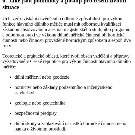
6. Jaké jsou podmínky a postup pro řešení životní
situace
Uchazeč o získání osvědčení o odborné způsobilosti pro výkon
funkce hlavního důlního měřiče musí mít odbornou kvalifikaci
získanou absolvováním alespoň magisterského studijního programu
a odbornou praxi ve výkonu důlně měřické činnosti při hornické
činnosti nebo činnosti prováděné hornickým způsobem alespoň dva
roky.
Teoretické a praktické oblasti, které tvoří obsah vzdělání a přípravy
vyžadované v České republice pro výkon činnosti hlavního důlního
měřiče:
důlní měřictví nebo geodézie,
hornictví nebo základy podzemního a inženýrského
stavitelství,
geologie nebo geotechnika,
bezpečnostní předpisy,
důlní škody a zahlazování následků hornické činnosti nebo
nauka o životním prostředí.