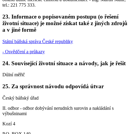
tel.: 221 775 333.
23. Informace o popisovaném postupu (o řešení
životní situace) je možné získat také z jiných zdrojů
a v jiné formě
Státní báňská správa České republiky
- Osvědčení a průkazy
24. Související životní situace a návody, jak je řešit
Důlní měřič
25. Za správnost návodu odpovídá útvar
Český báňský úřad
II. odbor - odbor dobývání nerudních surovin a nakládání s
výbušninami
Kozí 4
P.O. BOX 140