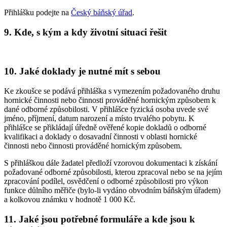
Přihlášku podejte na
Český báňský úřad
.
9. Kde, s kým a kdy životní situaci řešit
10. Jaké doklady je nutné mít s sebou
Ke zkoušce se podává přihláška s vymezením požadovaného druhu
hornické činnosti nebo činnosti prováděné hornickým způsobem k
dané odborné způsobilosti. V přihlášce fyzická osoba uvede své
jméno, příjmení, datum narození a místo trvalého pobytu. K
přihlášce se přikládají úředně ověřené kopie dokladů o odborné
kvalifikaci a doklady o dosavadní činnosti v oblasti hornické
činnosti nebo činnosti prováděné hornickým způsobem.
S přihláškou dále žadatel předloží vzorovou dokumentaci k získání
požadované odborné způsobilosti, kterou zpracoval nebo se na jejím
zpracování podílel, osvědčení o odborné způsobilosti pro výkon
funkce důlního měřiče (bylo-li vydáno obvodním báňským úřadem)
a kolkovou známku v hodnotě 1 000 Kč.
11. Jaké jsou potřebné formuláře a kde jsou k