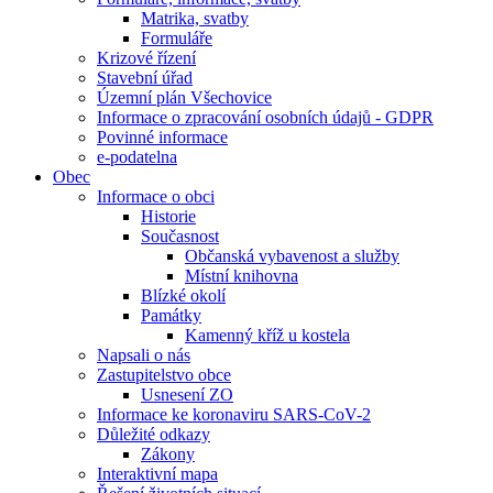
Matrika, svatby
Formuláře
Krizové řízení
Stavební úřad
Územní plán Všechovice
Informace o zpracování osobních údajů - GDPR
Povinné informace
e-podatelna
Obec
Informace o obci
Historie
Současnost
Občanská vybavenost a služby
Místní knihovna
Blízké okolí
Památky
Kamenný kříž u kostela
Napsali o nás
Zastupitelstvo obce
Usnesení ZO
Informace ke koronaviru SARS-CoV-2
Důležité odkazy
Zákony
Interaktivní mapa