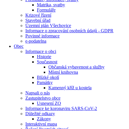
Matrika, svatby
Formuláře
Krizové řízení
Stavební úřad
Územní plán Všechovice
Informace o zpracování osobních údajů - GDPR
Povinné informace
e-podatelna
Obec
Informace o obci
Historie
Současnost
Občanská vybavenost a služby
Místní knihovna
Blízké okolí
Památky
Kamenný kříž u kostela
Napsali o nás
Zastupitelstvo obce
Usnesení ZO
Informace ke koronaviru SARS-CoV-2
Důležité odkazy
Zákony
Interaktivní mapa