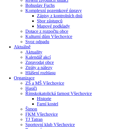
Řešení životních situací
Bohuslav Fuchs
Komplexní pozemkové úpravy
Zápisy z kontrolních dnů
Sbor zástupců
Mapové podklady
Dotace z rozpočtu obce
Kulturní dům Všechovice
Svoz odpadu
Aktuálně
Aktuality
Kalendář akcí
Zpravodaj obce
Ztráty a nálezy
Hlášení rozhlasu
Organizace
ZŠ a MŠ Všechovice
Hasiči
Římskokatolická farnost Všechovice
Historie
Farní kostel
Šimon
FKM Všechovice
TJ Tatran
Sportovní klub Všechovice