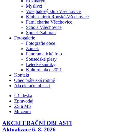
Rozmarýn
Myslivci
Volejbalový klub Všechovice
Klub seniorů Rouské-Všechovice
Farní charita Všechovice
Schola Všechovice
Spolek Záhoran
Fotogalerie
Fotografie obce
Zámek
Panoramatické foto
Sousedské plesy
Letecké snímky
Kulturní akce 2021
Kontakt
Obec přátelská rodině
Akcelerační oblasti
Úř. deska
Zpravodaj
ZŠ a MŠ
Muzeum
AKCELERAČNÍ OBLASTI
Aktualizace 6. 8. 2026