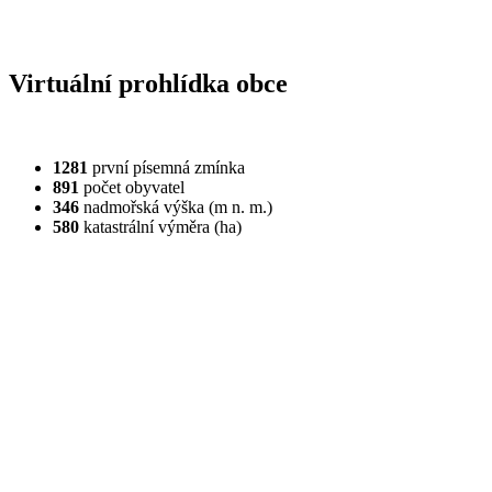
Virtuální prohlídka obce
1281
první písemná zmínka
891
počet obyvatel
346
nadmořská výška (m n. m.)
580
katastrální výměra (ha)