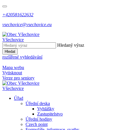
+420581622632
vsechovice@vsechovice.eu
Všechovice
Hledaný výraz
Hledat
rozšířené vyhledávání
Mapa webu
Vytisknout
Verze pro seniory
Všechovice
Úřad
Úřední deska
Vyhlášky
Zastupitelstvo
Úřední hodiny
Czech point
Formuláře, informace, svatby