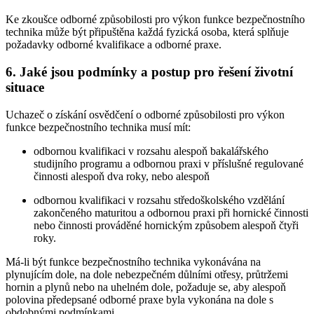
Ke zkoušce odborné způsobilosti pro výkon funkce bezpečnostního
technika může být připuštěna každá fyzická osoba, která splňuje
požadavky odborné kvalifikace a odborné praxe.
6. Jaké jsou podmínky a postup pro řešení životní
situace
Uchazeč o získání osvědčení o odborné způsobilosti pro výkon
funkce bezpečnostního technika musí mít:
odbornou kvalifikaci v rozsahu alespoň bakalářského
studijního programu a odbornou praxi v příslušné regulované
činnosti alespoň dva roky, nebo alespoň
odbornou kvalifikaci v rozsahu středoškolského vzdělání
zakončeného maturitou a odbornou praxi při hornické činnosti
nebo činnosti prováděné hornickým způsobem alespoň čtyři
roky.
Má-li být funkce bezpečnostního technika vykonávána na
plynujícím dole, na dole nebezpečném důlními otřesy, průtržemi
hornin a plynů nebo na uhelném dole, požaduje se, aby alespoň
polovina předepsané odborné praxe byla vykonána na dole s
obdobnými podmínkami.