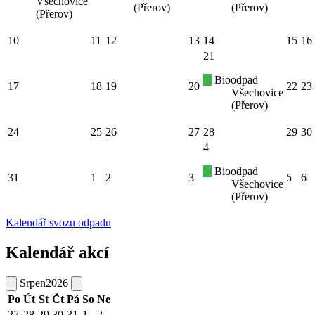
Všechovice
(Přerov)
(Přerov)
(Přerov)
10
11
12
13
14
15
16
21
Bioodpad
17
18
19
20
22
23
Všechovice
(Přerov)
24
25
26
27
28
29
30
4
Bioodpad
31
1
2
3
5
6
Všechovice
(Přerov)
Kalendář svozu odpadu
Kalendář akcí
Srpen
2026
Po
Út
St
Čt
Pá
So
Ne
27
28
29
30
31
1
2