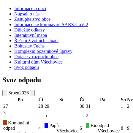
Informace o obci
Napsali o nás
Zastupitelstvo obce
Informace ke koronaviru SARS-CoV-2
Důležité odkazy
Interaktivní mapa
Řešení životních situací
Bohuslav Fuchs
Komplexní pozemkové úpravy
Dotace z rozpočtu obce
Kulturní dům Všechovice
Svoz odpadu
Svoz odpadu
Srpen
2026
Po
Út
St
Čt
Pá
So
Ne
27
28
29
30
31
1
2
3
5
7
Komunální
Papír
Bioodpad
odpad
4
6
8
9
Všechovice
Všechovice