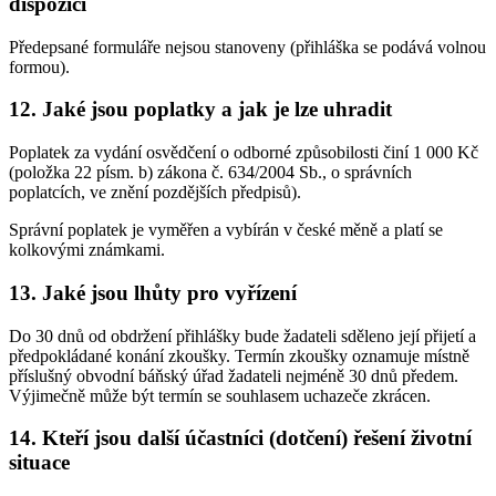
dispozici
Předepsané formuláře nejsou stanoveny (přihláška se podává volnou
formou).
12. Jaké jsou poplatky a jak je lze uhradit
Poplatek za vydání osvědčení o odborné způsobilosti činí 1 000 Kč
(položka 22 písm. b) zákona č. 634/2004 Sb., o správních
poplatcích, ve znění pozdějších předpisů).
Správní poplatek je vyměřen a vybírán v české měně a platí se
kolkovými známkami.
13. Jaké jsou lhůty pro vyřízení
Do 30 dnů od obdržení přihlášky bude žadateli sděleno její přijetí a
předpokládané konání zkoušky. Termín zkoušky oznamuje místně
příslušný obvodní báňský úřad žadateli nejméně 30 dnů předem.
Výjimečně může být termín se souhlasem uchazeče zkrácen.
14. Kteří jsou další účastníci (dotčení) řešení životní
situace