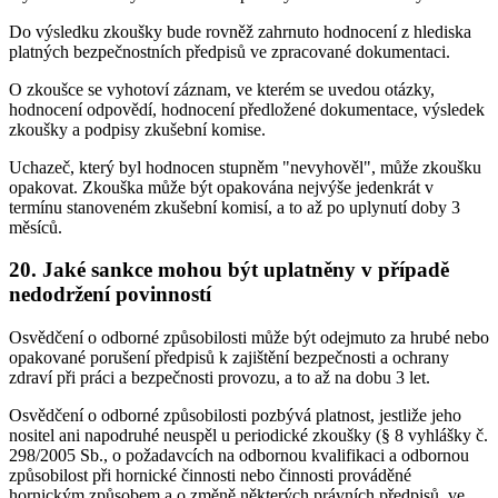
Do výsledku zkoušky bude rovněž zahrnuto hodnocení z hlediska
platných bezpečnostních předpisů ve zpracované dokumentaci.
O zkoušce se vyhotoví záznam, ve kterém se uvedou otázky,
hodnocení odpovědí, hodnocení předložené dokumentace, výsledek
zkoušky a podpisy zkušební komise.
Uchazeč, který byl hodnocen stupněm "nevyhověl", může zkoušku
opakovat. Zkouška může být opakována nejvýše jedenkrát v
termínu stanoveném zkušební komisí, a to až po uplynutí doby 3
měsíců.
20. Jaké sankce mohou být uplatněny v případě
nedodržení povinností
Osvědčení o odborné způsobilosti může být odejmuto za hrubé nebo
opakované porušení předpisů k zajištění bezpečnosti a ochrany
zdraví při práci a bezpečnosti provozu, a to až na dobu 3 let.
Osvědčení o odborné způsobilosti pozbývá platnost, jestliže jeho
nositel ani napodruhé neuspěl u periodické zkoušky (§ 8 vyhlášky č.
298/2005 Sb., o požadavcích na odbornou kvalifikaci a odbornou
způsobilost při hornické činnosti nebo činnosti prováděné
hornickým způsobem a o změně některých právních předpisů, ve