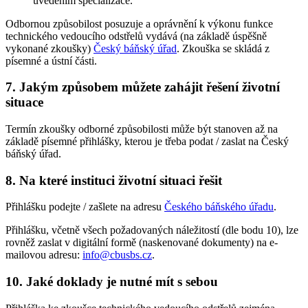
uvedením specializace.
Odbornou způsobilost posuzuje a oprávnění k výkonu funkce
technického vedoucího odstřelů vydává (na základě úspěšně
vykonané zkoušky)
Český báňský úřad
. Zkouška se skládá z
písemné a ústní části.
7. Jakým způsobem můžete zahájit řešení životní
situace
Termín zkoušky odborné způsobilosti může být stanoven až na
základě písemné přihlášky, kterou je třeba podat / zaslat na Český
báňský úřad.
8. Na které instituci životní situaci řešit
Přihlášku podejte / zašlete na adresu
Českého báňského úřadu
.
Přihlášku, včetně všech požadovaných náležitostí (dle bodu 10), lze
rovněž zaslat v digitální formě (naskenované dokumenty) na e-
mailovou adresu:
info@cbusbs.cz
.
10. Jaké doklady je nutné mít s sebou