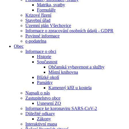
Matrika, svatby
Formuláře
Krizové řízení
Stavební úřad
Územní plán Všechovice
Informace o zpracování osobních údajů - GDPR
Povinné informace
e-podatelna
Obec
Informace o obci
Historie
Současnost
Občanská vybavenost a služby
Místní knihovna
Blízké okolí
Památky
Kamenný kříž u kostela
Napsali o nás
Zastupitelstvo obce
Usnesení ZO
Informace ke koronaviru SARS-CoV-2
Důležité odkazy
Zákony
Interaktivní mapa