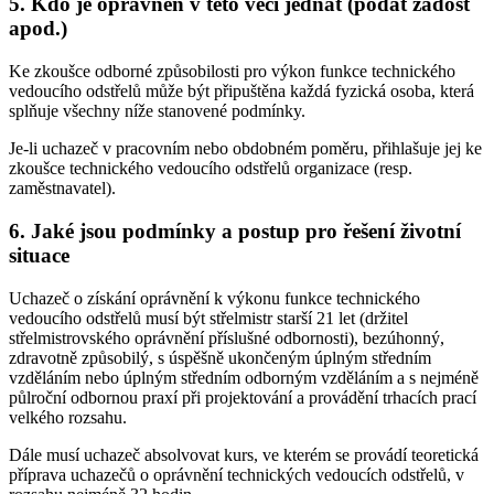
5. Kdo je oprávněn v této věci jednat (podat žádost
apod.)
Ke zkoušce odborné způsobilosti pro výkon funkce technického
vedoucího odstřelů může být připuštěna každá fyzická osoba, která
splňuje všechny níže stanovené podmínky.
Je-li uchazeč v pracovním nebo obdobném poměru, přihlašuje jej ke
zkoušce technického vedoucího odstřelů organizace (resp.
zaměstnavatel).
6. Jaké jsou podmínky a postup pro řešení životní
situace
Uchazeč o získání oprávnění k výkonu funkce technického
vedoucího odstřelů musí být střelmistr starší 21 let (držitel
střelmistrovského oprávnění příslušné odbornosti), bezúhonný,
zdravotně způsobilý, s úspěšně ukončeným úplným středním
vzděláním nebo úplným středním odborným vzděláním a s nejméně
půlroční odbornou praxí při projektování a provádění trhacích prací
velkého rozsahu.
Dále musí uchazeč absolvovat kurs, ve kterém se provádí teoretická
příprava uchazečů o oprávnění technických vedoucích odstřelů, v