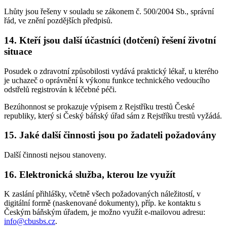
Lhůty jsou řešeny v souladu se zákonem č. 500/2004 Sb., správní
řád, ve znění pozdějších předpisů.
14. Kteří jsou další účastníci (dotčení) řešení životní
situace
Posudek o zdravotní způsobilosti vydává praktický lékař, u kterého
je uchazeč o oprávnění k výkonu funkce technického vedoucího
odstřelů registrován k léčebné péči.
Bezúhonnost se prokazuje výpisem z Rejstříku trestů České
republiky, který si Český báňský úřad sám z Rejstříku trestů vyžádá.
15. Jaké další činnosti jsou po žadateli požadovány
Další činnosti nejsou stanoveny.
16. Elektronická služba, kterou lze využít
K zaslání přihlášky, včetně všech požadovaných náležitostí, v
digitální formě (naskenované dokumenty), příp. ke kontaktu s
Českým báňským úřadem, je možno využít e-mailovou adresu:
info@cbusbs.cz
.