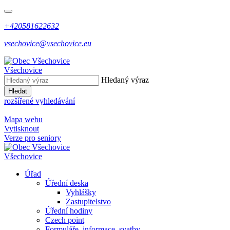
+420581622632
vsechovice@vsechovice.eu
Všechovice
Hledaný výraz
Hledat
rozšířené vyhledávání
Mapa webu
Vytisknout
Verze pro seniory
Všechovice
Úřad
Úřední deska
Vyhlášky
Zastupitelstvo
Úřední hodiny
Czech point
Formuláře, informace, svatby