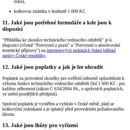
roku),
kolkovou známku v hodnotě 1 000 Kč.
11. Jaké jsou potřebné formuláře a kde jsou k
dispozici
"Přihláška ke zkoušce technického vedoucího odstřelů" je k
dispozici (včetně "Potvrzení o praxi" a "Potvrzení o absolvování
teoretické přípravy") na
internetových stránkách Státní báňské
správy České republiky
.
12. Jaké jsou poplatky a jak je lze uhradit
Poplatek za provedení zkoušky pro ověření odborné způsobilosti k
výkonu funkce technického vedoucího odstřelů činí 1 000 Kč - pro
každou odbornost (zákon č. 634/2004 Sb., o správních poplatcích,
ve znění pozdějších předpisů).
Správní poplatek je vyměřen a vybírán v české měně, platí se
kolkovými známkami a je splatný před provedením požadovaného
úkonu.
13. Jaké jsou lhůty pro vyřízení