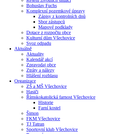
Řešení životních situací
Bohuslav Fuchs
Komplexní pozemkové úpravy
Zápisy z kontrolních dnů
Sbor zástupců
Mapové podklady
Dotace z rozpočtu obce
Kulturní dům Všechovice
Svoz odpadu
Aktuálně
Aktuality
Kalendář akcí
Zpravodaj obce
Ztráty a nálezy
Hlášení rozhlasu
Organizace
ZŠ a MŠ Všechovice
Hasiči
Římskokatolická farnost Všechovice
Historie
Farní kostel
Šimon
FKM Všechovice
TJ Tatran
Sportovní klub Všechovice