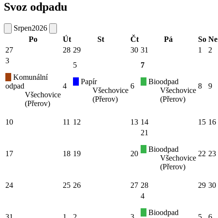
Svoz odpadu
Srpen
2026
Po
Út
St
Čt
Pá
So
Ne
27
28
29
30
31
1
2
3
5
7
Komunální
Papír
Bioodpad
odpad
4
6
8
9
Všechovice
Všechovice
Všechovice
(Přerov)
(Přerov)
(Přerov)
10
11
12
13
14
15
16
21
Bioodpad
17
18
19
20
22
23
Všechovice
(Přerov)
24
25
26
27
28
29
30
4
Bioodpad
31
1
2
3
5
6