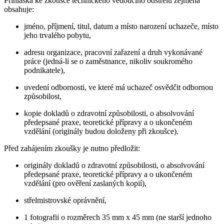
Přihláška ke zkoušce technického vedoucího odstřelů zejména
obsahuje:
jméno, příjmení, titul, datum a místo narození uchazeče, místo
jeho trvalého pobytu,
adresu organizace, pracovní zařazení a druh vykonávané
práce (jedná-li se o zaměstnance, nikoliv soukromého
podnikatele),
uvedení odbornosti, ve které má uchazeč osvědčit odbornou
způsobilost,
kopie dokladů o zdravotní způsobilosti, o absolvování
předepsané praxe, teoretické přípravy a o ukončeném
vzdělání (originály budou doloženy při zkoušce).
Před zahájením zkoušky je nutno předložit:
originály dokladů o zdravotní způsobilosti, o absolvování
předepsané praxe, teoretické přípravy a o ukončeném
vzdělání (pro ověření zaslaných kopií),
střelmistrovské oprávnění,
1 fotografii o rozměrech 35 mm x 45 mm (ne starší jednoho