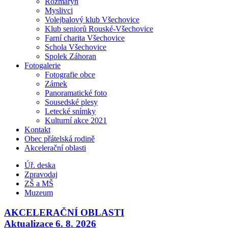
Rozmarýn
Myslivci
Volejbalový klub Všechovice
Klub seniorů Rouské-Všechovice
Farní charita Všechovice
Schola Všechovice
Spolek Záhoran
Fotogalerie
Fotografie obce
Zámek
Panoramatické foto
Sousedské plesy
Letecké snímky
Kulturní akce 2021
Kontakt
Obec přátelská rodině
Akcelerační oblasti
Úř. deska
Zpravodaj
ZŠ a MŠ
Muzeum
AKCELERAČNÍ OBLASTI
Aktualizace 6. 8. 2026