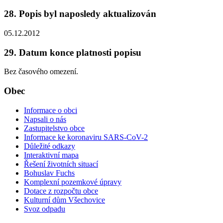
28. Popis byl naposledy aktualizován
05.12.2012
29. Datum konce platnosti popisu
Bez časového omezení.
Obec
Informace o obci
Napsali o nás
Zastupitelstvo obce
Informace ke koronaviru SARS-CoV-2
Důležité odkazy
Interaktivní mapa
Řešení životních situací
Bohuslav Fuchs
Komplexní pozemkové úpravy
Dotace z rozpočtu obce
Kulturní dům Všechovice
Svoz odpadu