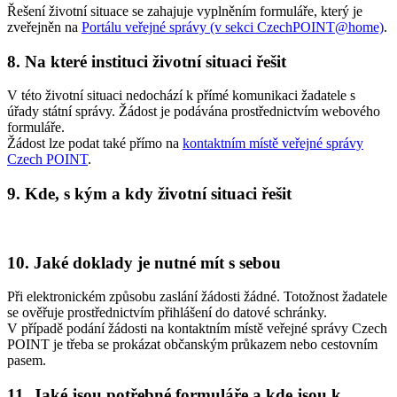
Řešení životní situace se zahajuje vyplněním formuláře, který je
zveřejněn na
Portálu veřejné správy (v sekci CzechPOINT@home)
.
8. Na které instituci životní situaci řešit
V této životní situaci nedochází k přímé komunikaci žadatele s
úřady státní správy. Žádost je podávána prostřednictvím webového
formuláře.
Žádost lze podat také přímo na
kontaktním místě veřejné správy
Czech POINT
.
9. Kde, s kým a kdy životní situaci řešit
10. Jaké doklady je nutné mít s sebou
Při elektronickém způsobu zaslání žádosti žádné. Totožnost žadatele
se ověřuje prostřednictvím přihlášení do datové schránky.
V případě podání žádosti na kontaktním místě veřejné správy Czech
POINT je třeba se prokázat občanským průkazem nebo cestovním
pasem.
11. Jaké jsou potřebné formuláře a kde jsou k