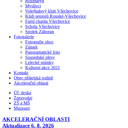
Rozmarýn
Myslivci
Volejbalový klub Všechovice
Klub seniorů Rouské-Všechovice
Farní charita Všechovice
Schola Všechovice
Spolek Záhoran
Fotogalerie
Fotografie obce
Zámek
Panoramatické foto
Sousedské plesy
Letecké snímky
Kulturní akce 2021
Kontakt
Obec přátelská rodině
Akcelerační oblasti
Úř. deska
Zpravodaj
ZŠ a MŠ
Muzeum
AKCELERAČNÍ OBLASTI
Aktualizace 6. 8. 2026