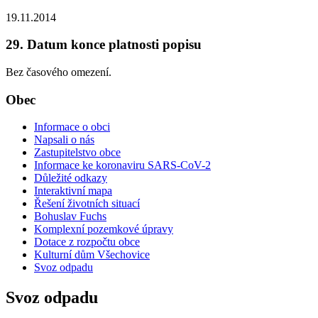
19.11.2014
29. Datum konce platnosti popisu
Bez časového omezení.
Obec
Informace o obci
Napsali o nás
Zastupitelstvo obce
Informace ke koronaviru SARS-CoV-2
Důležité odkazy
Interaktivní mapa
Řešení životních situací
Bohuslav Fuchs
Komplexní pozemkové úpravy
Dotace z rozpočtu obce
Kulturní dům Všechovice
Svoz odpadu
Svoz odpadu