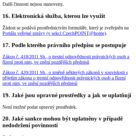
Další činnosti nejsou stanoveny.
16. Elektronická služba, kterou lze využít
Žádost se podává prostřednictvím formuláře, který je zveřejněn na
Portálu veřejné správy (v sekci CzechPOINT@home)
.
17. Podle kterého právního předpisu se postupuje
Zákon č. 418/2011 Sb., o trestní odpovědnosti právnických osob a
řízení proti nim, ve znění pozdějších předpisů
Zákon č. 420/2011 Sb., o změně některých zákonů v souvislosti s
přijetím zákona o trestní odpovědnosti právnických osob a řízení
proti nim, ve znění pozdějších předpisů
19. Jaké jsou opravné prostředky a jak se uplatňují
Není možné podat opravný prostředek.
20. Jaké sankce mohou být uplatněny v případě
nedodržení povinností