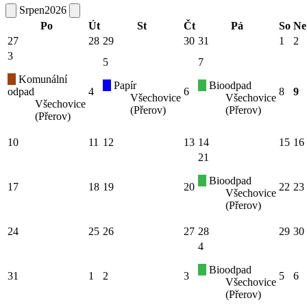
Srpen
2026
Po
Út
St
Čt
Pá
So
Ne
27
28
29
30
31
1
2
3
5
7
Komunální
Papír
Bioodpad
odpad
4
6
8
9
Všechovice
Všechovice
Všechovice
(Přerov)
(Přerov)
(Přerov)
10
11
12
13
14
15
16
21
Bioodpad
17
18
19
20
22
23
Všechovice
(Přerov)
24
25
26
27
28
29
30
4
Bioodpad
31
1
2
3
5
6
Všechovice
(Přerov)