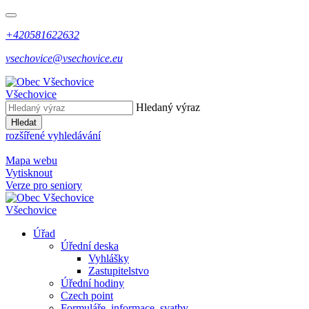
+420581622632
vsechovice@vsechovice.eu
Všechovice
Hledaný výraz
Hledat
rozšířené vyhledávání
Mapa webu
Vytisknout
Verze pro seniory
Všechovice
Úřad
Úřední deska
Vyhlášky
Zastupitelstvo
Úřední hodiny
Czech point
Formuláře, informace, svatby