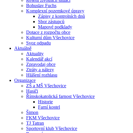
Řešení životních situací
Bohuslav Fuchs
Komplexní pozemkové úpravy
Zápisy z kontrolních dnů
Sbor zástupců
Mapové podklady
Dotace z rozpočtu obce
Kulturní dům Všechovice
Svoz odpadu
Aktuálně
Aktuality
Kalendář akcí
Zpravodaj obce
Ztráty a nálezy
Hlášení rozhlasu
Organizace
ZŠ a MŠ Všechovice
Hasiči
Římskokatolická farnost Všechovice
Historie
Farní kostel
Šimon
FKM Všechovice
TJ Tatran
Sportovní klub Všechovice