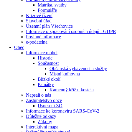
Matrika, svatby
Formuláře
Krizové řízení
Stavební úřad
Územní plán Všechovice
Informace o zpracování osobních údajů - GDPR
Povinné informace
e-podatelna
Obec
Informace o obci
Historie
Současnost
Občanská vybavenost a služby
Místní knihovna
Blízké okolí
Památky
Kamenný kříž u kostela
Napsali o nás
Zastupitelstvo obce
Usnesení ZO
Informace ke koronaviru SARS-CoV-2
Důležité odkazy
Zákony
Interaktivní mapa