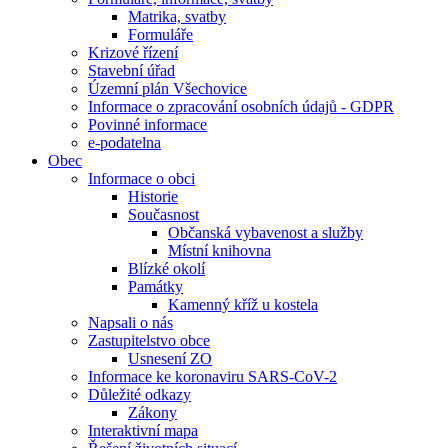
Matrika, svatby
Formuláře
Krizové řízení
Stavební úřad
Územní plán Všechovice
Informace o zpracování osobních údajů - GDPR
Povinné informace
e-podatelna
Obec
Informace o obci
Historie
Současnost
Občanská vybavenost a služby
Místní knihovna
Blízké okolí
Památky
Kamenný kříž u kostela
Napsali o nás
Zastupitelstvo obce
Usnesení ZO
Informace ke koronaviru SARS-CoV-2
Důležité odkazy
Zákony
Interaktivní mapa