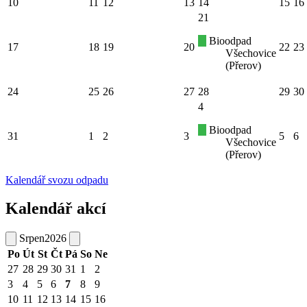
10
11
12
13
14
15
16
21
Bioodpad
17
18
19
20
22
23
Všechovice
(Přerov)
24
25
26
27
28
29
30
4
Bioodpad
31
1
2
3
5
6
Všechovice
(Přerov)
Kalendář svozu odpadu
Kalendář akcí
Srpen
2026
Po
Út
St
Čt
Pá
So
Ne
27
28
29
30
31
1
2
3
4
5
6
7
8
9
10
11
12
13
14
15
16