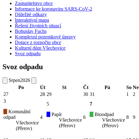
Zastupitelstvo obce
Informace ke koronaviru SARS-CoV-2
Důležité odkazy
Interaktivní mapa
Řešení životních situací
Bohuslav Fuchs
Komplexní pozemkové úpravy
Dotace z rozpočtu obce
Kulturní dům Všechovice
Svoz odpadu
Svoz odpadu
Srpen
2026
Po
Út
St
Čt
Pá
So
Ne
27
28
29
30
31
1
2
3
5
7
Komunální
Papír
Bioodpad
odpad
4
6
8
9
Všechovice
Všechovice
Všechovice
(Přerov)
(Přerov)
(Přerov)