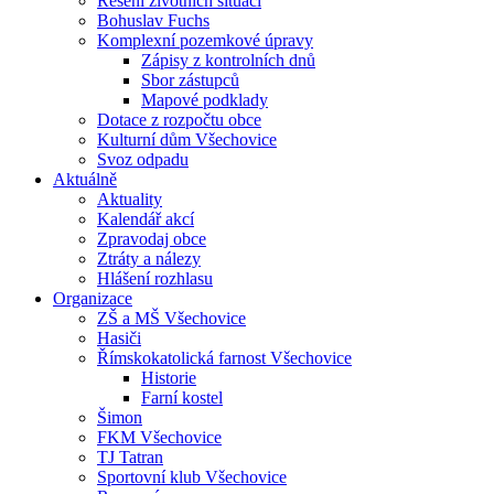
Řešení životních situací
Bohuslav Fuchs
Komplexní pozemkové úpravy
Zápisy z kontrolních dnů
Sbor zástupců
Mapové podklady
Dotace z rozpočtu obce
Kulturní dům Všechovice
Svoz odpadu
Aktuálně
Aktuality
Kalendář akcí
Zpravodaj obce
Ztráty a nálezy
Hlášení rozhlasu
Organizace
ZŠ a MŠ Všechovice
Hasiči
Římskokatolická farnost Všechovice
Historie
Farní kostel
Šimon
FKM Všechovice
TJ Tatran
Sportovní klub Všechovice