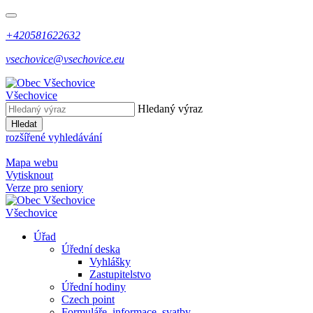
+420581622632
vsechovice@vsechovice.eu
Všechovice
Hledaný výraz
Hledat
rozšířené vyhledávání
Mapa webu
Vytisknout
Verze pro seniory
Všechovice
Úřad
Úřední deska
Vyhlášky
Zastupitelstvo
Úřední hodiny
Czech point
Formuláře, informace, svatby