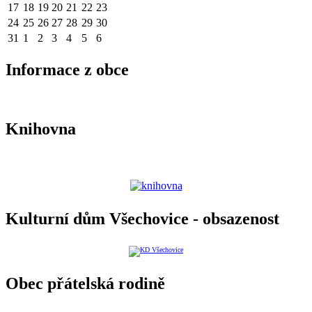
17
18
19
20
21
22
23
24
25
26
27
28
29
30
31
1
2
3
4
5
6
Informace z obce
Knihovna
Kulturní dům Všechovice - obsazenost
Obec přátelská rodině