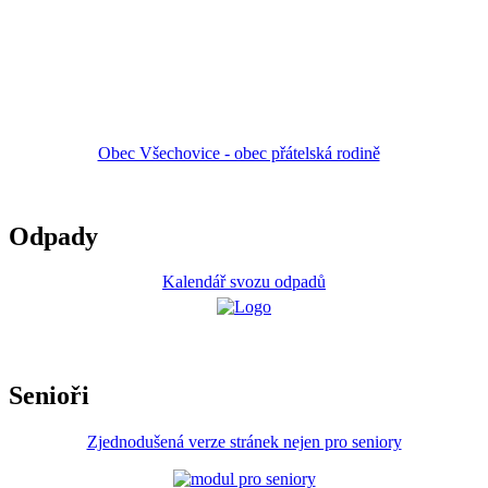
Obec Všechovice - obec přátelská rodině
Odpady
Kalendář svozu odpadů
Senioři
Zjednodušená verze stránek nejen pro seniory