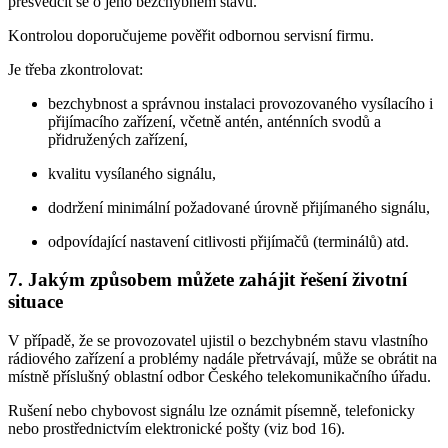
přesvědčit se o jeho bezchybném stavu.
Kontrolou doporučujeme pověřit odbornou servisní firmu.
Je třeba zkontrolovat:
bezchybnost a správnou instalaci provozovaného vysílacího i
přijímacího zařízení, včetně antén, anténních svodů a
přidružených zařízení,
kvalitu vysílaného signálu,
dodržení minimální požadované úrovně přijímaného signálu,
odpovídající nastavení citlivosti přijímačů (terminálů) atd.
7. Jakým způsobem můžete zahájit řešení životní
situace
V případě, že se provozovatel ujistil o bezchybném stavu vlastního
rádiového zařízení a problémy nadále přetrvávají, může se obrátit na
místně příslušný oblastní odbor Českého telekomunikačního úřadu.
Rušení nebo chybovost signálu lze oznámit písemně, telefonicky
nebo prostřednictvím elektronické pošty (viz bod 16).