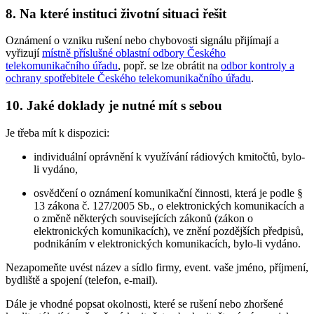
8. Na které instituci životní situaci řešit
Oznámení o vzniku rušení nebo chybovosti signálu přijímají a
vyřizují
místně příslušné oblastní odbory Českého
telekomunikačního úřadu
, popř. se lze obrátit na
odbor kontroly a
ochrany spotřebitele Českého telekomunikačního úřadu
.
10. Jaké doklady je nutné mít s sebou
Je třeba mít k dispozici:
individuální oprávnění k využívání rádiových kmitočtů, bylo-
li vydáno,
osvědčení o oznámení komunikační činnosti, která je podle §
13 zákona č. 127/2005 Sb., o elektronických komunikacích a
o změně některých souvisejících zákonů (zákon o
elektronických komunikacích), ve znění pozdějších předpisů,
podnikáním v elektronických komunikacích, bylo-li vydáno.
Nezapomeňte uvést název a sídlo firmy, event. vaše jméno, příjmení,
bydliště a spojení (telefon, e-mail).
Dále je vhodné popsat okolnosti, které se rušení nebo zhoršené