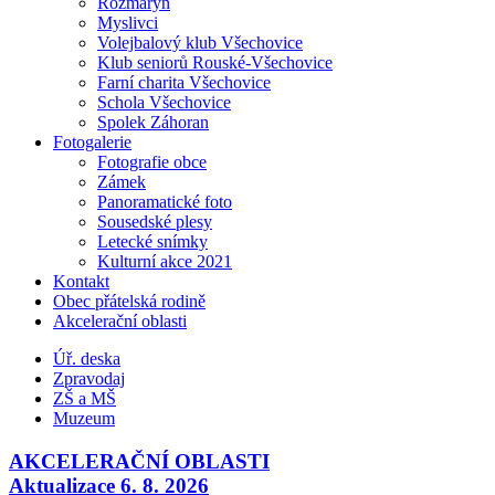
Rozmarýn
Myslivci
Volejbalový klub Všechovice
Klub seniorů Rouské-Všechovice
Farní charita Všechovice
Schola Všechovice
Spolek Záhoran
Fotogalerie
Fotografie obce
Zámek
Panoramatické foto
Sousedské plesy
Letecké snímky
Kulturní akce 2021
Kontakt
Obec přátelská rodině
Akcelerační oblasti
Úř. deska
Zpravodaj
ZŠ a MŠ
Muzeum
AKCELERAČNÍ OBLASTI
Aktualizace 6. 8. 2026