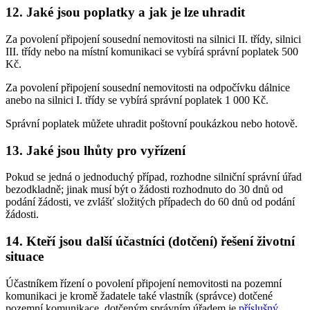
12. Jaké jsou poplatky a jak je lze uhradit
Za povolení připojení sousední nemovitosti na silnici II. třídy, silnici
III. třídy nebo na místní komunikaci se vybírá správní poplatek 500
Kč.
Za povolení připojení sousední nemovitosti na odpočívku dálnice
anebo na silnici I. třídy se vybírá správní poplatek 1 000 Kč.
Správní poplatek můžete uhradit poštovní poukázkou nebo hotově.
13. Jaké jsou lhůty pro vyřízení
Pokud se jedná o jednoduchý případ, rozhodne silniční správní úřad
bezodkladně; jinak musí být o žádosti rozhodnuto do 30 dnů od
podání žádosti, ve zvlášť složitých případech do 60 dnů od podání
žádosti.
14. Kteří jsou další účastníci (dotčení) řešení životní
situace
Účastníkem řízení o povolení připojení nemovitosti na pozemní
komunikaci je kromě žadatele také vlastník (správce) dotčené
pozemní komunikace, dotčeným správním úřadem je
příslušný