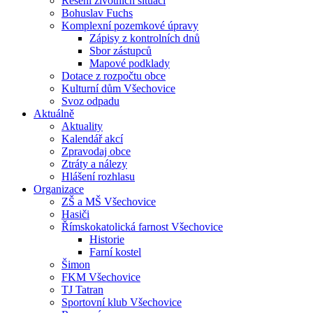
Řešení životních situací
Bohuslav Fuchs
Komplexní pozemkové úpravy
Zápisy z kontrolních dnů
Sbor zástupců
Mapové podklady
Dotace z rozpočtu obce
Kulturní dům Všechovice
Svoz odpadu
Aktuálně
Aktuality
Kalendář akcí
Zpravodaj obce
Ztráty a nálezy
Hlášení rozhlasu
Organizace
ZŠ a MŠ Všechovice
Hasiči
Římskokatolická farnost Všechovice
Historie
Farní kostel
Šimon
FKM Všechovice
TJ Tatran
Sportovní klub Všechovice