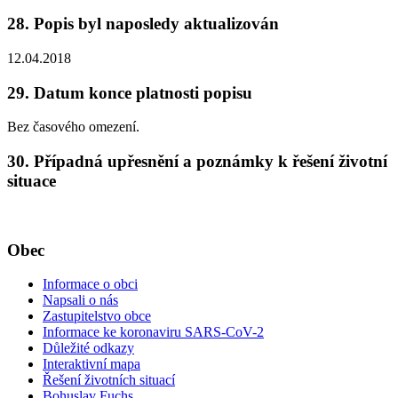
28. Popis byl naposledy aktualizován
12.04.2018
29. Datum konce platnosti popisu
Bez časového omezení.
30. Případná upřesnění a poznámky k řešení životní
situace
Obec
Informace o obci
Napsali o nás
Zastupitelstvo obce
Informace ke koronaviru SARS-CoV-2
Důležité odkazy
Interaktivní mapa
Řešení životních situací
Bohuslav Fuchs