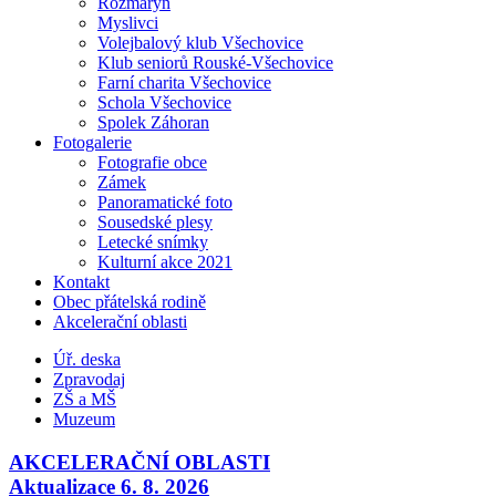
Rozmarýn
Myslivci
Volejbalový klub Všechovice
Klub seniorů Rouské-Všechovice
Farní charita Všechovice
Schola Všechovice
Spolek Záhoran
Fotogalerie
Fotografie obce
Zámek
Panoramatické foto
Sousedské plesy
Letecké snímky
Kulturní akce 2021
Kontakt
Obec přátelská rodině
Akcelerační oblasti
Úř. deska
Zpravodaj
ZŠ a MŠ
Muzeum
AKCELERAČNÍ OBLASTI
Aktualizace 6. 8. 2026