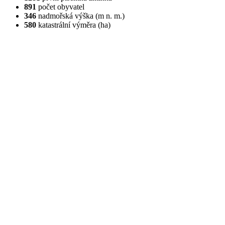
891
počet obyvatel
346
nadmořská výška (m n. m.)
580
katastrální výměra (ha)