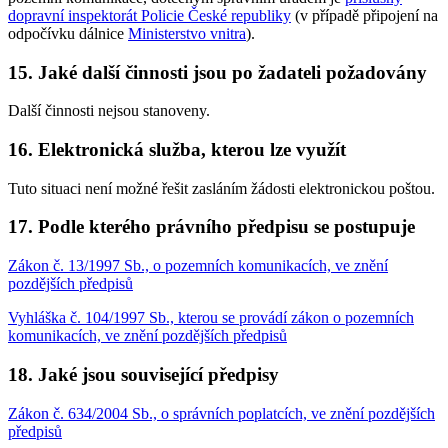
dopravní inspektorát Policie České republiky
(v případě připojení na
odpočívku dálnice
Ministerstvo vnitra
).
15. Jaké další činnosti jsou po žadateli požadovány
Další činnosti nejsou stanoveny.
16. Elektronická služba, kterou lze využít
Tuto situaci není možné řešit zasláním žádosti elektronickou poštou.
17. Podle kterého právního předpisu se postupuje
Zákon č. 13/1997 Sb., o pozemních komunikacích, ve znění
pozdějších předpisů
Vyhláška č. 104/1997 Sb., kterou se provádí zákon o pozemních
komunikacích, ve znění pozdějších předpisů
18. Jaké jsou související předpisy
Zákon č. 634/2004 Sb., o správních poplatcích, ve znění pozdějších
předpisů