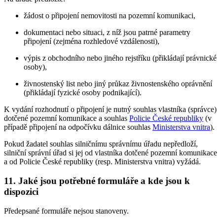
žádost o připojení nemovitosti na pozemní komunikaci,
dokumentaci nebo situaci, z níž jsou patrné parametry
připojení (zejména rozhledové vzdálenosti),
výpis z obchodního nebo jiného rejstříku (přikládají právnické
osoby),
živnostenský list nebo jiný průkaz živnostenského oprávnění
(přikládají fyzické osoby podnikající).
K vydání rozhodnutí o připojení je nutný souhlas vlastníka (správce)
dotčené pozemní komunikace a souhlas
Policie České republiky
(v
případě připojení na odpočívku dálnice souhlas
Ministerstva vnitra
).
Pokud žadatel souhlas silničnímu správnímu úřadu nepředloží,
silniční správní úřad si jej od vlastníka dotčené pozemní komunikace
a od Policie České republiky (resp. Ministerstva vnitra) vyžádá.
11. Jaké jsou potřebné formuláře a kde jsou k
dispozici
Předepsané formuláře nejsou stanoveny.