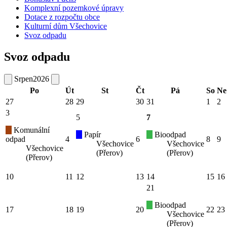
Komplexní pozemkové úpravy
Dotace z rozpočtu obce
Kulturní dům Všechovice
Svoz odpadu
Svoz odpadu
Srpen
2026
Po
Út
St
Čt
Pá
So
Ne
27
28
29
30
31
1
2
3
5
7
Komunální
Papír
Bioodpad
odpad
4
6
8
9
Všechovice
Všechovice
Všechovice
(Přerov)
(Přerov)
(Přerov)
10
11
12
13
14
15
16
21
Bioodpad
17
18
19
20
22
23
Všechovice
(Přerov)