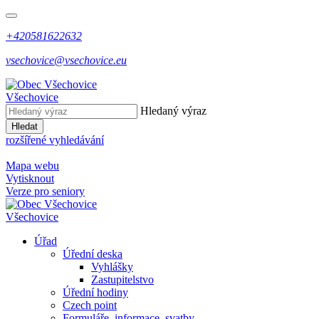
+420581622632
vsechovice@vsechovice.eu
Všechovice
Hledaný výraz
Hledat
rozšířené vyhledávání
Mapa webu
Vytisknout
Verze pro seniory
Všechovice
Úřad
Úřední deska
Vyhlášky
Zastupitelstvo
Úřední hodiny
Czech point
Formuláře, informace, svatby