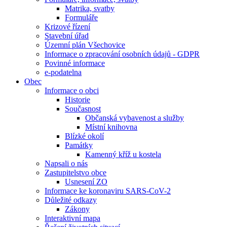
Matrika, svatby
Formuláře
Krizové řízení
Stavební úřad
Územní plán Všechovice
Informace o zpracování osobních údajů - GDPR
Povinné informace
e-podatelna
Obec
Informace o obci
Historie
Současnost
Občanská vybavenost a služby
Místní knihovna
Blízké okolí
Památky
Kamenný kříž u kostela
Napsali o nás
Zastupitelstvo obce
Usnesení ZO
Informace ke koronaviru SARS-CoV-2
Důležité odkazy
Zákony
Interaktivní mapa