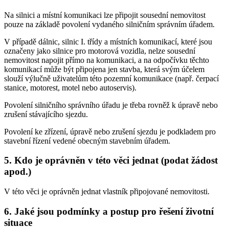
Na silnici a místní komunikaci lze připojit sousední nemovitost
pouze na základě povolení vydaného silničním správním úřadem.
V případě dálnic, silnic I. třídy a místních komunikací, které jsou
označeny jako silnice pro motorová vozidla, nelze sousední
nemovitost napojit přímo na komunikaci, a na odpočívku těchto
komunikací může být připojena jen stavba, která svým účelem
slouží výlučně uživatelům této pozemní komunikace (např. čerpací
stanice, motorest, motel nebo autoservis).
Povolení silničního správního úřadu je třeba rovněž k úpravě nebo
zrušení stávajícího sjezdu.
Povolení ke zřízení, úpravě nebo zrušení sjezdu je podkladem pro
stavební řízení vedené obecným stavebním úřadem.
5. Kdo je oprávněn v této věci jednat (podat žádost
apod.)
V této věci je oprávněn jednat vlastník připojované nemovitosti.
6. Jaké jsou podmínky a postup pro řešení životní
situace