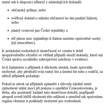
nutné mít k dispozici některý z následujících dokladů:
občanský průkaz, nebo
ověřený doklad o státním občanství ke dni podání žádosti,
nebo
platný cestovní pas České republiky a
též plnou moc (uplatňuje-li žádost namísto oprávněné osoby
její zmocněnec).
K prokázání rozhodných skutečností ve vztahu k době
neoprávněného věznění ve většině případů slouží doklady, které má
Česká správa sociálního zabezpečení založeny v evidenci.
Je-li žadatelem o příplatek k důchodu sirotek, bude zpravidla
nezbytné, aby předložil svůj rodný list a úmrtní list toho z rodičů, za
něhož příplatek požaduje.
Pokud je nárok na příplatek uplatněn z důvodu násilné smrti
způsobené státní mocí při pokusu o opuštění Československa, je
třeba, aby pozůstalý žadatel tuto skutečnost doložil, popřípadě
alespoň uvedl bližší okolnosti této události a umožnil tak správnímu
orgánu obstarat si podklady nezbytné pro rozhodnutí.