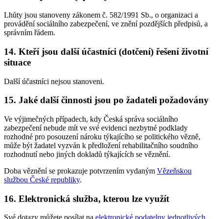
Lhůty jsou stanoveny zákonem č. 582/1991 Sb., o organizaci a
provádění sociálního zabezpečení, ve znění pozdějších předpisů, a
správním řádem.
14. Kteří jsou další účastníci (dotčení) řešení životní
situace
Další účastníci nejsou stanoveni.
15. Jaké další činnosti jsou po žadateli požadovány
Ve výjimečných případech, kdy Česká správa sociálního
zabezpečení nebude mít ve své evidenci nezbytné podklady
rozhodné pro posouzení nároku týkajícího se politického vězně,
může být žadatel vyzván k předložení rehabilitačního soudního
rozhodnutí nebo jiných dokladů týkajících se věznění.
Doba věznění se prokazuje potvrzením vydaným
Vězeňskou
službou České republiky
.
16. Elektronická služba, kterou lze využít
Své dotazy můžete posílat na
elektronické podatelny jednotlivých