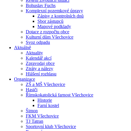
Řešení životních situací
Bohuslav Fuchs
Komplexní pozemkové úpravy
Zápisy z kontrolních dnů
Sbor zástupců
Mapové podklady
Dotace z rozpočtu obce
Kulturní dům Všechovice
Svoz odpadu
Aktuálně
Aktuality
Kalendář akcí
Zpravodaj obce
Ztráty a nálezy
Hlášení rozhlasu
Organizace
ZŠ a MŠ Všechovice
Hasiči
Římskokatolická farnost Všechovice
Historie
Farní kostel
Šimon
FKM Všechovice
TJ Tatran
Sportovní klub Všechovice