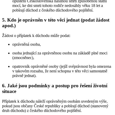
opuštění Československa násilnou smrtí způsobenou státní
mocí, ke dni smrti tohoto rodiče nedosáhly věku 18 let a
pobírají důchod z českého důchodového pojištění.
5. Kdo je oprávněn v této věci jednat (podat žádost
apod.)
Žádost o příplatek k důchodu může podat:
oprávněná osoba,
osoba jednající za oprávněnou osobu na základě plné moci
(zmocněnec),
opatrovník oprávněné osoby (jejíž svéprávnost byla omezena
v takovém rozsahu, že není schopna v této věci samostatně
právně jednat).
6. Jaké jsou podmínky a postup pro řešení životní
situace
Příplatek k důchodu náleží oprávněným osobám uvedeným výše,
pokud jsou občany České republiky a pobírají důchod (stanovený
druh důchodu) z českého důchodového pojištění.