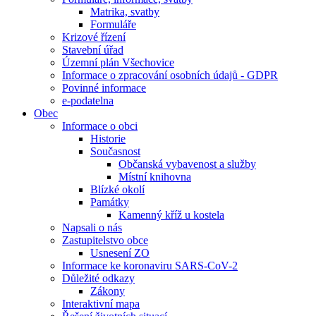
Matrika, svatby
Formuláře
Krizové řízení
Stavební úřad
Územní plán Všechovice
Informace o zpracování osobních údajů - GDPR
Povinné informace
e-podatelna
Obec
Informace o obci
Historie
Současnost
Občanská vybavenost a služby
Místní knihovna
Blízké okolí
Památky
Kamenný kříž u kostela
Napsali o nás
Zastupitelstvo obce
Usnesení ZO
Informace ke koronaviru SARS-CoV-2
Důležité odkazy
Zákony
Interaktivní mapa