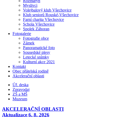
Rozmarýn
Myslivci
Volejbalový klub Všechovice
Klub seniorů Rouské-Všechovice
Farní charita Všechovice
Schola Všechovice
Spolek Záhoran
Fotogalerie
Fotografie obce
Zámek
Panoramatické foto
Sousedské plesy
Letecké snímky
Kulturní akce 2021
Kontakt
Obec přátelská rodině
Akcelerační oblasti
Úř. deska
Zpravodaj
ZŠ a MŠ
Muzeum
AKCELERAČNÍ OBLASTI
Aktualizace 6. 8. 2026