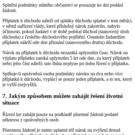
Splnění podmínky státního občanství se posuzuje ke dni podání
žádosti.
Příplatek k důchodu náleží od splátky důchodu splatné v tom měsíci,
v němž nařízení vlády, které příslušný nárok zakotvilo, nabylo
účinnosti, pokud žadatel v té době pobíral důchod (stanovený druh
důchodu) z českého důchodového pojištění. Ostatním žadatelům
příplatek náleží ode dne přiznání (stanoveného druhu) důchodu.
Nárok na příplatek k důchodu nezaniká uplynutím času. Nárok na
výplatu příplatku zaniká uplynutím 5 let ode dne, za který příplatek
nebo jeho část náleží; tato lhůta neplyne po dobu řízení o příplatku.
Splňuje-li oprávněná osoba podmínky nároku na dva nebo více
příplatků k důchodu, vyplácí se pouze jeden příplatek, a to ten, který
je vyšší (nejvyšší).
7. Jakým způsobem můžete zahájit řešení životní
situace
Řízení lze zahájit pouze na podkladě písemné žádosti podané
některou z oprávněných osob.
Písemnou žádostí je nutno uplatnit též nárok na zvýšení dosud