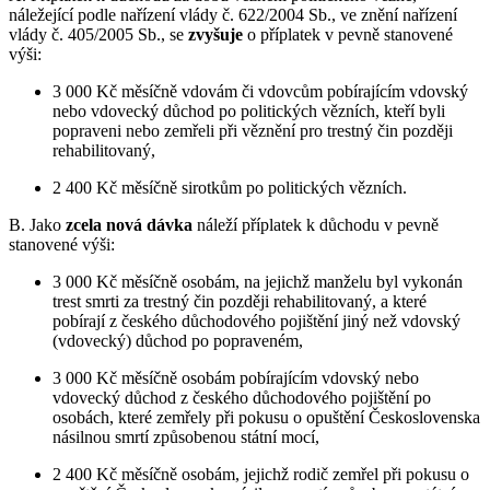
náležející podle nařízení vlády č. 622/2004 Sb., ve znění nařízení
vlády č. 405/2005 Sb., se
zvyšuje
o příplatek v pevně stanovené
výši:
3 000 Kč měsíčně vdovám či vdovcům pobírajícím vdovský
nebo vdovecký důchod po politických vězních, kteří byli
popraveni nebo zemřeli při věznění pro trestný čin později
rehabilitovaný,
2 400 Kč měsíčně sirotkům po politických vězních.
B. Jako
zcela nová dávka
náleží příplatek k důchodu v pevně
stanovené výši:
3 000 Kč měsíčně osobám, na jejichž manželu byl vykonán
trest smrti za trestný čin později rehabilitovaný, a které
pobírají z českého důchodového pojištění jiný než vdovský
(vdovecký) důchod po popraveném,
3 000 Kč měsíčně osobám pobírajícím vdovský nebo
vdovecký důchod z českého důchodového pojištění po
osobách, které zemřely při pokusu o opuštění Československa
násilnou smrtí způsobenou státní mocí,
2 400 Kč měsíčně osobám, jejichž rodič zemřel při pokusu o