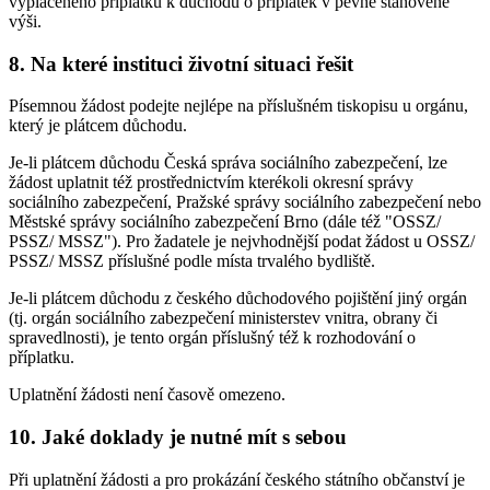
vypláceného příplatku k důchodu o příplatek v pevně stanovené
výši.
8. Na které instituci životní situaci řešit
Písemnou žádost podejte nejlépe na příslušném tiskopisu u orgánu,
který je plátcem důchodu.
Je-li plátcem důchodu Česká správa sociálního zabezpečení, lze
žádost uplatnit též prostřednictvím kterékoli okresní správy
sociálního zabezpečení, Pražské správy sociálního zabezpečení nebo
Městské správy sociálního zabezpečení Brno (dále též "OSSZ/
PSSZ/ MSSZ"). Pro žadatele je nejvhodnější podat žádost u OSSZ/
PSSZ/ MSSZ příslušné podle místa trvalého bydliště.
Je-li plátcem důchodu z českého důchodového pojištění jiný orgán
(tj. orgán sociálního zabezpečení ministerstev vnitra, obrany či
spravedlnosti), je tento orgán příslušný též k rozhodování o
příplatku.
Uplatnění žádosti není časově omezeno.
10. Jaké doklady je nutné mít s sebou
Při uplatnění žádosti a pro prokázání českého státního občanství je