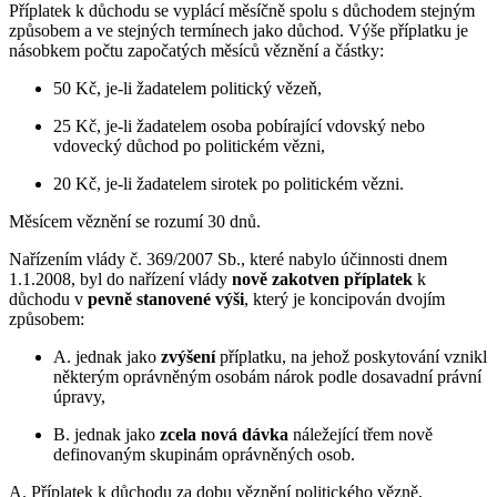
Příplatek k důchodu se vyplácí měsíčně spolu s důchodem stejným
způsobem a ve stejných termínech jako důchod. Výše příplatku je
násobkem počtu započatých měsíců věznění a částky:
50 Kč, je-li žadatelem politický vězeň,
25 Kč, je-li žadatelem osoba pobírající vdovský nebo
vdovecký důchod po politickém vězni,
20 Kč, je-li žadatelem sirotek po politickém vězni.
Měsícem věznění se rozumí 30 dnů.
Nařízením vlády č. 369/2007 Sb., které nabylo účinnosti dnem
1.1.2008, byl do nařízení vlády
nově zakotven příplatek
k
důchodu v
pevně stanovené výši
, který je koncipován dvojím
způsobem:
A. jednak jako
zvýšení
příplatku, na jehož poskytování vznikl
některým oprávněným osobám nárok podle dosavadní právní
úpravy,
B. jednak jako
zcela nová dávka
náležející třem nově
definovaným skupinám oprávněných osob.
A. Příplatek k důchodu za dobu věznění politického vězně,