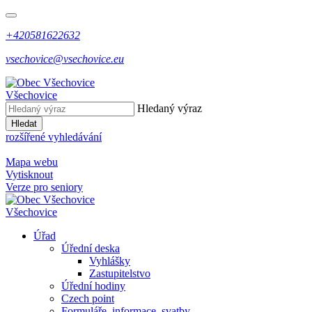
+420581622632
vsechovice@vsechovice.eu
Všechovice
Hledaný výraz
Hledat
rozšířené vyhledávání
Mapa webu
Vytisknout
Verze pro seniory
Všechovice
Úřad
Úřední deska
Vyhlášky
Zastupitelstvo
Úřední hodiny
Czech point
Formuláře, informace, svatby