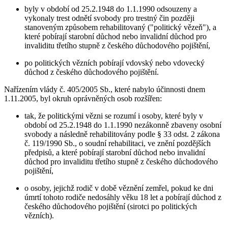
byly v období od 25.2.1948 do 1.1.1990 odsouzeny a
vykonaly trest odnětí svobody pro trestný čin později
stanoveným způsobem rehabilitovaný ("politický vězeň"), a
které pobírají starobní důchod nebo invalidní důchod pro
invaliditu třetího stupně z českého důchodového pojištění,
po politických vězních pobírají vdovský nebo vdovecký
důchod z českého důchodového pojištění.
Nařízením vlády č. 405/2005 Sb., které nabylo účinnosti dnem
1.11.2005, byl okruh oprávněných osob rozšířen:
tak, že politickými vězni se rozumí i osoby, které byly v
období od 25.2.1948 do 1.1.1990 nezákonně zbaveny osobní
svobody a následně rehabilitovány podle § 33 odst. 2 zákona
č. 119/1990 Sb., o soudní rehabilitaci, ve znění pozdějších
předpisů, a které pobírají starobní důchod nebo invalidní
důchod pro invaliditu třetího stupně z českého důchodového
pojištění,
o osoby, jejichž rodič v době věznění zemřel, pokud ke dni
úmrtí tohoto rodiče nedosáhly věku 18 let a pobírají důchod z
českého důchodového pojištění (sirotci po politických
vězních).