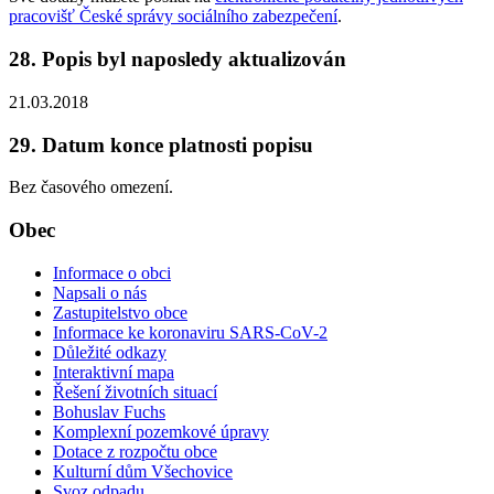
pracovišť České správy sociálního zabezpečení
.
28. Popis byl naposledy aktualizován
21.03.2018
29. Datum konce platnosti popisu
Bez časového omezení.
Obec
Informace o obci
Napsali o nás
Zastupitelstvo obce
Informace ke koronaviru SARS-CoV-2
Důležité odkazy
Interaktivní mapa
Řešení životních situací
Bohuslav Fuchs
Komplexní pozemkové úpravy
Dotace z rozpočtu obce
Kulturní dům Všechovice
Svoz odpadu