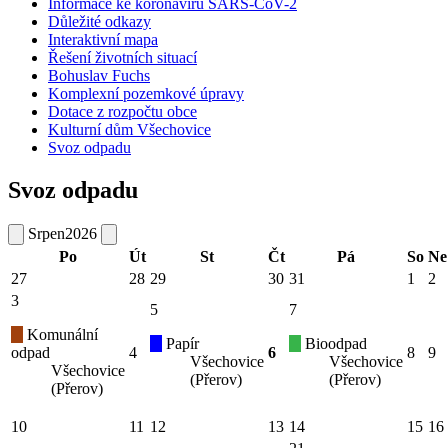
Informace ke koronaviru SARS-CoV-2
Důležité odkazy
Interaktivní mapa
Řešení životních situací
Bohuslav Fuchs
Komplexní pozemkové úpravy
Dotace z rozpočtu obce
Kulturní dům Všechovice
Svoz odpadu
Svoz odpadu
Srpen
2026
Po
Út
St
Čt
Pá
So
Ne
27
28
29
30
31
1
2
3
5
7
Komunální
Papír
Bioodpad
odpad
4
6
8
9
Všechovice
Všechovice
Všechovice
(Přerov)
(Přerov)
(Přerov)
10
11
12
13
14
15
16