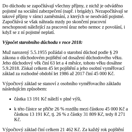
Do důchodu se započítávají všechny příjmy, z nichž je odváděno
pojistné na sociální zabezpečení (např. i brigády). Nezapočítávají se
takové příjmy v rámci zaměstnání, z kterých se neodvádí pojistné.
Započítává se však náhrada mzdy po skončení pracovní
neschopnosti náležející za pracovní úraz nebo nemoc z povolání, i
když se z ní pojistné neplatí.
Výpočet starobního důchodu v roce 2018:
Muž narozený 5.5.1955 požádal o starobní důchod podle § 29
zákona o důchodovém pojištění od dosažení důchodového věku.
Jeho důchodový věk činí 63 let a 4 měsíce, tohoto věku dosáhne
5.9.2018. Získal celkem 45 let pojištění a jeho osobní vyměřovací
základ za rozhodné období let 1986 až 2017 činí 45 000 Kč.
Výpočtový základ se stanoví z osobního vyměřovacího základu
následujícím způsobem:
částka 13 191 Kč náleží v plné výši,
k této částce se přičte 26 % rozdílu mezi částkou 45 000 Kč a
částkou 13 191 Kč, tj. 26 % z částky 31 809 Kč, tedy 8 271
Kč.
Výpočtový základ činí celkem 21 462 Kč. Za každý rok pojištění