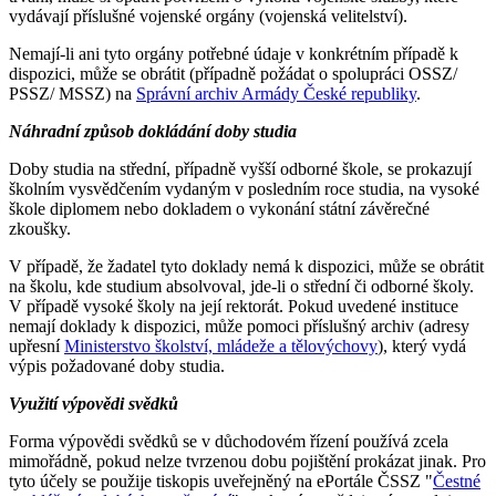
vydávají příslušné vojenské orgány (vojenská velitelství).
Nemají-li ani tyto orgány potřebné údaje v konkrétním případě k
dispozici, může se obrátit (případně požádat o spolupráci OSSZ/
PSSZ/ MSSZ) na
Správní archiv Armády České republiky
.
Náhradní způsob dokládání doby studia
Doby studia na střední, případně vyšší odborné škole, se prokazují
školním vysvědčením vydaným v posledním roce studia, na vysoké
škole diplomem nebo dokladem o vykonání státní závěrečné
zkoušky.
V případě, že žadatel tyto doklady nemá k dispozici, může se obrátit
na školu, kde studium absolvoval, jde-li o střední či odborné školy.
V případě vysoké školy na její rektorát. Pokud uvedené instituce
nemají doklady k dispozici, může pomoci příslušný archiv (adresy
upřesní
Ministerstvo školství, mládeže a tělovýchovy
), který vydá
výpis požadované doby studia.
Využití výpovědi svědků
Forma výpovědi svědků se v důchodovém řízení používá zcela
mimořádně, pokud nelze tvrzenou dobu pojištění prokázat jinak. Pro
tyto účely se použije tiskopis uveřejněný na ePortále ČSSZ "
Čestné