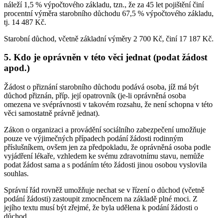
náleží 1,5 % výpočtového základu, tzn., že za 45 let pojištění činí
procentní výměra starobního důchodu 67,5 % výpočtového základu,
tj. 14 487 Kč.
Starobní důchod, včetně základní výměry 2 700 Kč, činí 17 187 Kč.
5. Kdo je oprávněn v této věci jednat (podat žádost
apod.)
Žádost o přiznání starobního důchodu podává osoba, jíž má být
důchod přiznán, příp. její opatrovník (je-li oprávněná osoba
omezena ve svéprávnosti v takovém rozsahu, že není schopna v této
věci samostatně právně jednat).
Zákon o organizaci a provádění sociálního zabezpečení umožňuje
pouze ve výjimečných případech podání žádosti rodinným
příslušníkem, ovšem jen za předpokladu, že oprávněná osoba podle
vyjádření lékaře, vzhledem ke svému zdravotnímu stavu, nemůže
podat žádost sama a s podáním této žádosti jinou osobou vyslovila
souhlas.
Správní řád rovněž umožňuje nechat se v řízení o důchod (včetně
podání žádosti) zastoupit zmocněncem na základě plné moci. Z
jejího textu musí být zřejmé, že byla udělena k podání žádosti o
důchod.