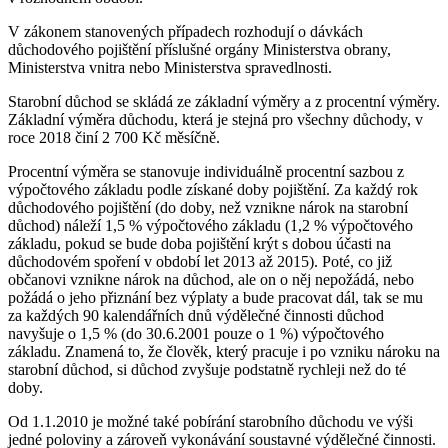
V zákonem stanovených případech rozhodují o dávkách
důchodového pojištění příslušné orgány Ministerstva obrany,
Ministerstva vnitra nebo Ministerstva spravedlnosti.
Starobní důchod se skládá ze základní výměry a z procentní výměry.
Základní výměra důchodu, která je stejná pro všechny důchody, v
roce 2018 činí 2 700 Kč měsíčně.
Procentní výměra se stanovuje individuálně procentní sazbou z
výpočtového základu podle získané doby pojištění. Za každý rok
důchodového pojištění (do doby, než vznikne nárok na starobní
důchod) náleží 1,5 % výpočtového základu (1,2 % výpočtového
základu, pokud se bude doba pojištění krýt s dobou účasti na
důchodovém spoření v období let 2013 až 2015). Poté, co již
občanovi vznikne nárok na důchod, ale on o něj nepožádá, nebo
požádá o jeho přiznání bez výplaty a bude pracovat dál, tak se mu
za každých 90 kalendářních dnů výdělečné činnosti důchod
navyšuje o 1,5 % (do 30.6.2001 pouze o 1 %) výpočtového
základu. Znamená to, že člověk, který pracuje i po vzniku nároku na
starobní důchod, si důchod zvyšuje podstatně rychleji než do té
doby.
Od 1.1.2010 je možné také pobírání starobního důchodu ve výši
jedné poloviny a zároveň vykonávání soustavné výdělečné činnosti.