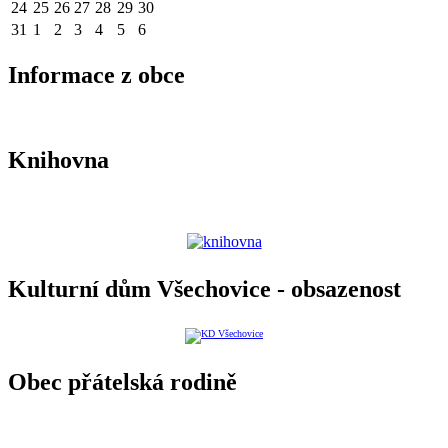
24
25
26
27
28
29
30
31
1
2
3
4
5
6
Informace z obce
Knihovna
Kulturní dům Všechovice - obsazenost
Obec přátelská rodině