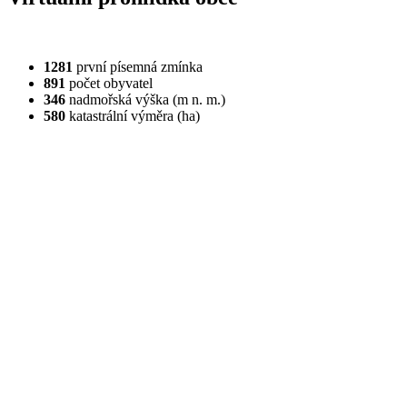
1281
první písemná zmínka
891
počet obyvatel
346
nadmořská výška (m n. m.)
580
katastrální výměra (ha)