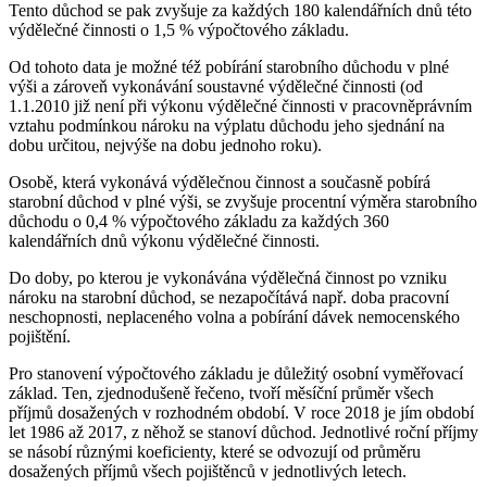
Tento důchod se pak zvyšuje za každých 180 kalendářních dnů této
výdělečné činnosti o 1,5 % výpočtového základu.
Od tohoto data je možné též pobírání starobního důchodu v plné
výši a zároveň vykonávání soustavné výdělečné činnosti (od
1.1.2010 již není při výkonu výdělečné činnosti v pracovněprávním
vztahu podmínkou nároku na výplatu důchodu jeho sjednání na
dobu určitou, nejvýše na dobu jednoho roku).
Osobě, která vykonává výdělečnou činnost a současně pobírá
starobní důchod v plné výši, se zvyšuje procentní výměra starobního
důchodu o 0,4 % výpočtového základu za každých 360
kalendářních dnů výkonu výdělečné činnosti.
Do doby, po kterou je vykonávána výdělečná činnost po vzniku
nároku na starobní důchod, se nezapočítává např. doba pracovní
neschopnosti, neplaceného volna a pobírání dávek nemocenského
pojištění.
Pro stanovení výpočtového základu je důležitý osobní vyměřovací
základ. Ten, zjednodušeně řečeno, tvoří měsíční průměr všech
příjmů dosažených v rozhodném období. V roce 2018 je jím období
let 1986 až 2017, z něhož se stanoví důchod. Jednotlivé roční příjmy
se násobí různými koeficienty, které se odvozují od průměru
dosažených příjmů všech pojištěnců v jednotlivých letech.