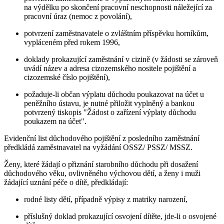
na výdělku po skončení pracovní neschopnosti náležející za
pracovní úraz (nemoc z povolání),
potvrzení zaměstnavatele o zvláštním příspěvku horníkům,
vypláceném před rokem 1996,
doklady prokazující zaměstnání v cizině (v žádosti se zároveň
uvádí název a adresa cizozemského nositele pojištění a
cizozemské číslo pojištění),
požaduje-li občan výplatu důchodu poukazovat na účet u
peněžního ústavu, je nutné přiložit vyplněný a bankou
potvrzený tiskopis "Žádost o zařízení výplaty důchodu
poukazem na účet".
Evidenční list důchodového pojištění z posledního zaměstnání
předkládá zaměstnavatel na vyžádání OSSZ/ PSSZ/ MSSZ.
Ženy, které žádají o přiznání starobního důchodu při dosažení
důchodového věku, ovlivněného výchovou dětí, a ženy i muži
žádající uznání péče o dítě, předkládají:
rodné listy dětí, případně výpisy z matriky narození,
příslušný doklad prokazující osvojení dítěte, jde-li o osvojené