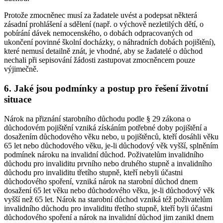
Protože zmocněnec musí za žadatele uvést a podepsat některá
zásadní prohlášení a sdělení (např. o výchově nezletilých dětí, o
pobírání dávek nemocenského, o dobách odpracovaných od
ukončení povinné školní docházky, o náhradních dobách pojištění),
které nemusí detailně znát, je vhodné, aby se žadatelé o důchod
nechali při sepisování žádosti zastupovat zmocněncem pouze
výjimečně.
6. Jaké jsou podmínky a postup pro řešení životní
situace
Nárok na přiznání starobního důchodu podle § 29 zákona o
důchodovém pojištění vzniká získáním potřebné doby pojištění a
dosažením důchodového věku nebo, u pojištěnců, kteří dosáhli věku
65 let nebo důchodového věku, je-li důchodový věk vyšší, splněním
podmínek nároku na invalidní důchod. Poživatelům invalidního
důchodu pro invaliditu prvního nebo druhého stupně a invalidního
důchodu pro invaliditu třetího stupně, kteří nebyli účastni
důchodového spoření, vzniká nárok na starobní důchod dnem
dosažení 65 let věku nebo důchodového věku, je-li důchodový věk
vyšší než 65 let. Nárok na starobní důchod vzniká též poživatelům
invalidního důchodu pro invaliditu třetího stupně, kteří byli účastni
důchodového spoření a nárok na invalidní důchod jim zanikl dnem