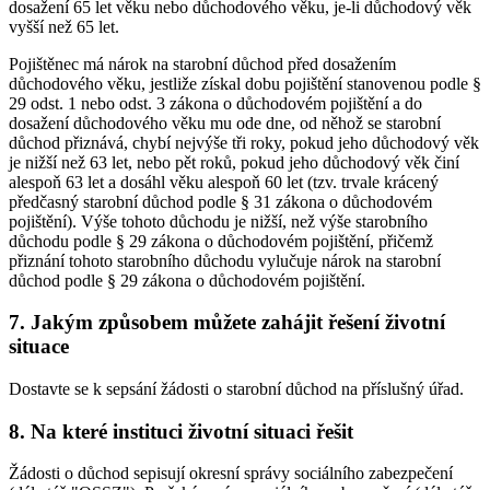
dosažení 65 let věku nebo důchodového věku, je-li důchodový věk
vyšší než 65 let.
Pojištěnec má nárok na starobní důchod před dosažením
důchodového věku, jestliže získal dobu pojištění stanovenou podle §
29 odst. 1 nebo odst. 3 zákona o důchodovém pojištění a do
dosažení důchodového věku mu ode dne, od něhož se starobní
důchod přiznává, chybí nejvýše tři roky, pokud jeho důchodový věk
je nižší než 63 let, nebo pět roků, pokud jeho důchodový věk činí
alespoň 63 let a dosáhl věku alespoň 60 let (tzv. trvale krácený
předčasný starobní důchod podle § 31 zákona o důchodovém
pojištění). Výše tohoto důchodu je nižší, než výše starobního
důchodu podle § 29 zákona o důchodovém pojištění, přičemž
přiznání tohoto starobního důchodu vylučuje nárok na starobní
důchod podle § 29 zákona o důchodovém pojištění.
7. Jakým způsobem můžete zahájit řešení životní
situace
Dostavte se k sepsání žádosti o starobní důchod na příslušný úřad.
8. Na které instituci životní situaci řešit
Žádosti o důchod sepisují okresní správy sociálního zabezpečení