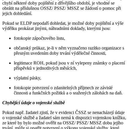
chybí některé doby pojištění z dřívějšího období, je vhodné se
obrátit na příslušnou OSSZ/ PSSZ/ MSSZ se žádostí o pomoc při
jejich dohledání.
Pokud se ELDP nepodaří dohledat, je možné doby pojištění a výše
výdělku prokázat jinými, náhradními doklady, kterými jsou:
fotokopie zápočtového listu,
občanský průkaz, je-li v něm vyznačeno razítko organizace s
přesným uvedením doby trvání výdělečné činnosti,
legitimace ROH, pokud jsou v ní vylepeny známky o placení
příspěvků v jednotlivých měsících,
výplatní pásky,
fotokopie potvrzení o zdanitelných příjmech ze závislé
činnosti a funkčních požitků a o sražených zálohách na daň.
Chybějící údaje o vojenské službě
Pokud např. žadatel zjistí, že v evidenci ČSSZ se nenacházejí údaje
o vojenské službě a žadatel sám nemá k dispozici vojenskou knížku,
ze které by bylo možné ověřit na OSSZ/ PSSZ/ MSSZ dobu jejího
trvání, může si opatřit potvrzení o výkonu vojenské služby, které