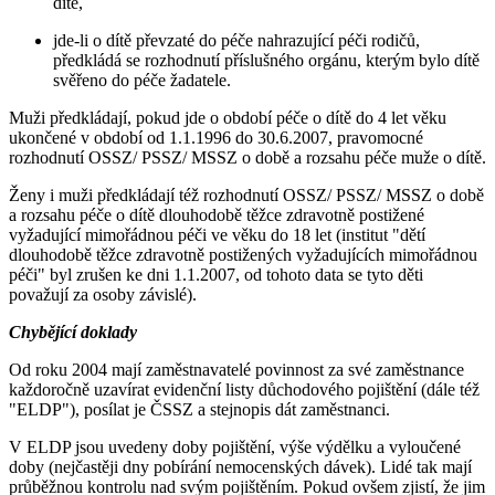
dítě,
jde-li o dítě převzaté do péče nahrazující péči rodičů,
předkládá se rozhodnutí příslušného orgánu, kterým bylo dítě
svěřeno do péče žadatele.
Muži předkládají, pokud jde o období péče o dítě do 4 let věku
ukončené v období od 1.1.1996 do 30.6.2007, pravomocné
rozhodnutí OSSZ/ PSSZ/ MSSZ o době a rozsahu péče muže o dítě.
Ženy i muži předkládají též rozhodnutí OSSZ/ PSSZ/ MSSZ o době
a rozsahu péče o dítě dlouhodobě těžce zdravotně postižené
vyžadující mimořádnou péči ve věku do 18 let (institut "dětí
dlouhodobě těžce zdravotně postižených vyžadujících mimořádnou
péči" byl zrušen ke dni 1.1.2007, od tohoto data se tyto děti
považují za osoby závislé).
Chybějící doklady
Od roku 2004 mají zaměstnavatelé povinnost za své zaměstnance
každoročně uzavírat evidenční listy důchodového pojištění (dále též
"ELDP"), posílat je ČSSZ a stejnopis dát zaměstnanci.
V ELDP jsou uvedeny doby pojištění, výše výdělku a vyloučené
doby (nejčastěji dny pobírání nemocenských dávek). Lidé tak mají
průběžnou kontrolu nad svým pojištěním. Pokud ovšem zjistí, že jim