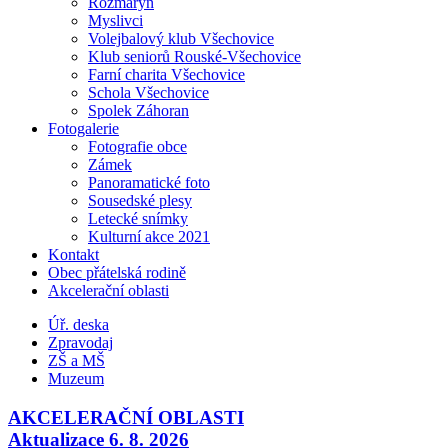
Rozmarýn
Myslivci
Volejbalový klub Všechovice
Klub seniorů Rouské-Všechovice
Farní charita Všechovice
Schola Všechovice
Spolek Záhoran
Fotogalerie
Fotografie obce
Zámek
Panoramatické foto
Sousedské plesy
Letecké snímky
Kulturní akce 2021
Kontakt
Obec přátelská rodině
Akcelerační oblasti
Úř. deska
Zpravodaj
ZŠ a MŠ
Muzeum
AKCELERAČNÍ OBLASTI
Aktualizace 6. 8. 2026