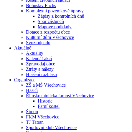
Řešení životních situací
Bohuslav Fuchs
Komplexní pozemkové úpravy
Zápisy z kontrolních dnů
Sbor zástupců
Mapové podklady
Dotace z rozpočtu obce
Kulturní dům Všechovice
Svoz odpadu
Aktuálně
Aktuality
Kalendář akcí
Zpravodaj obce
Ztráty a nálezy
Hlášení rozhlasu
Organizace
ZŠ a MŠ Všechovice
Hasiči
Římskokatolická farnost Všechovice
Historie
Farní kostel
Šimon
FKM Všechovice
TJ Tatran
Sportovní klub Všechovice