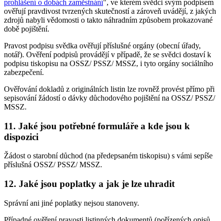
prohlášení o dobách zaměstnání
", ve kterém svědci svým podpisem
ověřují pravdivost tvrzených skutečností a zároveň uvádějí, z jakých
zdrojů nabyli vědomosti o takto náhradním způsobem prokazované
době pojištění.
Pravost podpisu svědka ověřují příslušné orgány (obecní úřady,
notář). Ověření podpisů provádějí v případě, že se svědci dostaví k
podpisu tiskopisu na OSSZ/ PSSZ/ MSSZ, i tyto orgány sociálního
zabezpečení.
Ověřování dokladů z originálních listin lze rovněž provést přímo při
sepisování žádostí o dávky důchodového pojištění na OSSZ/ PSSZ/
MSSZ.
11. Jaké jsou potřebné formuláře a kde jsou k
dispozici
Žádost o starobní důchod (na předepsaném tiskopisu) s vámi sepíše
příslušná OSSZ/ PSSZ/ MSSZ.
12. Jaké jsou poplatky a jak je lze uhradit
Správní ani jiné poplatky nejsou stanoveny.
Případné ověření pravosti listinných dokumentů (pořízených opisů