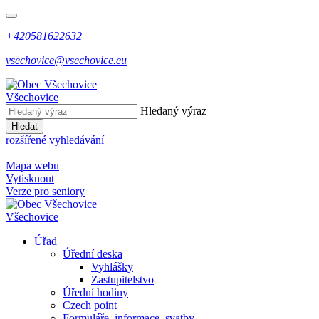
+420581622632
vsechovice@vsechovice.eu
Všechovice
Hledaný výraz
Hledat
rozšířené vyhledávání
Mapa webu
Vytisknout
Verze pro seniory
Všechovice
Úřad
Úřední deska
Vyhlášky
Zastupitelstvo
Úřední hodiny
Czech point
Formuláře, informace, svatby