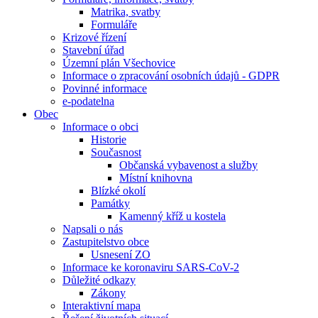
Matrika, svatby
Formuláře
Krizové řízení
Stavební úřad
Územní plán Všechovice
Informace o zpracování osobních údajů - GDPR
Povinné informace
e-podatelna
Obec
Informace o obci
Historie
Současnost
Občanská vybavenost a služby
Místní knihovna
Blízké okolí
Památky
Kamenný kříž u kostela
Napsali o nás
Zastupitelstvo obce
Usnesení ZO
Informace ke koronaviru SARS-CoV-2
Důležité odkazy
Zákony
Interaktivní mapa