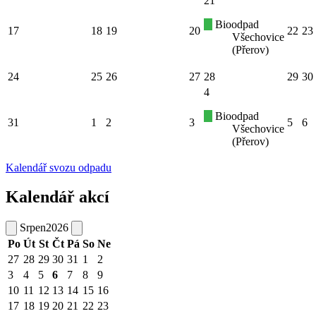
21
Bioodpad
17
18
19
20
22
23
Všechovice
(Přerov)
24
25
26
27
28
29
30
4
Bioodpad
31
1
2
3
5
6
Všechovice
(Přerov)
Kalendář svozu odpadu
Kalendář akcí
Srpen
2026
Po
Út
St
Čt
Pá
So
Ne
27
28
29
30
31
1
2
3
4
5
6
7
8
9
10
11
12
13
14
15
16
17
18
19
20
21
22
23