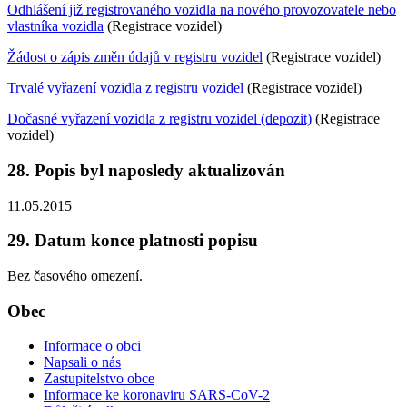
Odhlášení již registrovaného vozidla na nového provozovatele nebo
vlastníka vozidla
(Registrace vozidel)
Žádost o zápis změn údajů v registru vozidel
(Registrace vozidel)
Trvalé vyřazení vozidla z registru vozidel
(Registrace vozidel)
Dočasné vyřazení vozidla z registru vozidel (depozit)
(Registrace
vozidel)
28. Popis byl naposledy aktualizován
11.05.2015
29. Datum konce platnosti popisu
Bez časového omezení.
Obec
Informace o obci
Napsali o nás
Zastupitelstvo obce
Informace ke koronaviru SARS-CoV-2