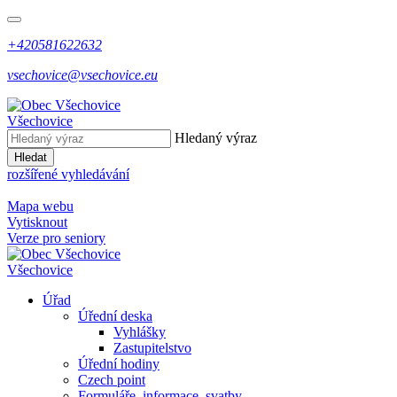
+420581622632
vsechovice@vsechovice.eu
Všechovice
Hledaný výraz
Hledat
rozšířené vyhledávání
Mapa webu
Vytisknout
Verze pro seniory
Všechovice
Úřad
Úřední deska
Vyhlášky
Zastupitelstvo
Úřední hodiny
Czech point
Formuláře, informace, svatby