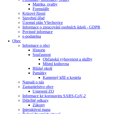
Matrika, svatby
Formuláře
Krizové řízení
Stavební úřad
Územní plán Všechovice
Informace o zpracování osobních údajů - GDPR
Povinné informace
e-podatelna
Obec
Informace o obci
Historie
Současnost
Občanská vybavenost a služby
Místní knihovna
Blízké okolí
Památky
Kamenný kříž u kostela
Napsali o nás
Zastupitelstvo obce
Usnesení ZO
Informace ke koronaviru SARS-CoV-2
Důležité odkazy
Zákony
Interaktivní mapa