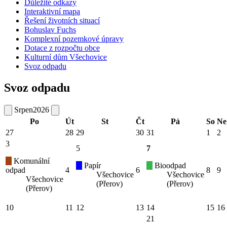
Důležité odkazy
Interaktivní mapa
Řešení životních situací
Bohuslav Fuchs
Komplexní pozemkové úpravy
Dotace z rozpočtu obce
Kulturní dům Všechovice
Svoz odpadu
Svoz odpadu
Srpen
2026
Po
Út
St
Čt
Pá
So
Ne
27
28
29
30
31
1
2
3
5
7
Komunální
Papír
Bioodpad
odpad
4
6
8
9
Všechovice
Všechovice
Všechovice
(Přerov)
(Přerov)
(Přerov)
10
11
12
13
14
15
16
21