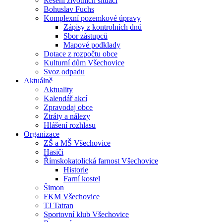
Řešení životních situací
Bohuslav Fuchs
Komplexní pozemkové úpravy
Zápisy z kontrolních dnů
Sbor zástupců
Mapové podklady
Dotace z rozpočtu obce
Kulturní dům Všechovice
Svoz odpadu
Aktuálně
Aktuality
Kalendář akcí
Zpravodaj obce
Ztráty a nálezy
Hlášení rozhlasu
Organizace
ZŠ a MŠ Všechovice
Hasiči
Římskokatolická farnost Všechovice
Historie
Farní kostel
Šimon
FKM Všechovice
TJ Tatran
Sportovní klub Všechovice