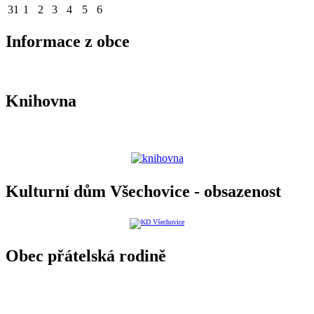
31
1
2
3
4
5
6
Informace z obce
Knihovna
Kulturní dům Všechovice - obsazenost
Obec přátelská rodině