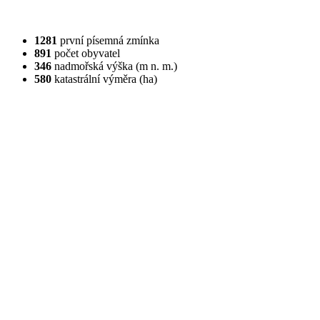
1281
první písemná zmínka
891
počet obyvatel
346
nadmořská výška (m n. m.)
580
katastrální výměra (ha)