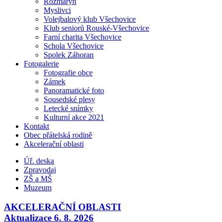
Rozmarýn
Myslivci
Volejbalový klub Všechovice
Klub seniorů Rouské-Všechovice
Farní charita Všechovice
Schola Všechovice
Spolek Záhoran
Fotogalerie
Fotografie obce
Zámek
Panoramatické foto
Sousedské plesy
Letecké snímky
Kulturní akce 2021
Kontakt
Obec přátelská rodině
Akcelerační oblasti
Úř. deska
Zpravodaj
ZŠ a MŠ
Muzeum
AKCELERAČNÍ OBLASTI
Aktualizace 6. 8. 2026