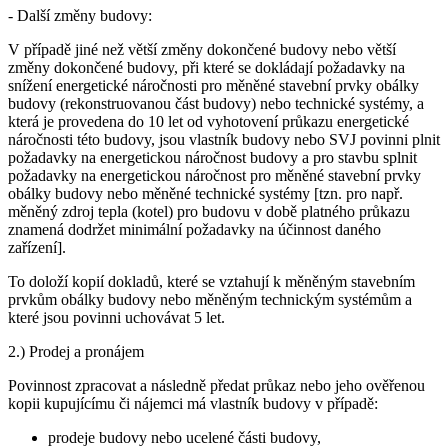
- Další změny budovy:
V případě jiné než větší změny dokončené budovy nebo větší
změny dokončené budovy, při které se dokládají požadavky na
snížení energetické náročnosti pro měněné stavební prvky obálky
budovy (rekonstruovanou část budovy) nebo technické systémy, a
která je provedena do 10 let od vyhotovení průkazu energetické
náročnosti této budovy, jsou vlastník budovy nebo SVJ povinni plnit
požadavky na energetickou náročnost budovy a pro stavbu splnit
požadavky na energetickou náročnost pro měněné stavební prvky
obálky budovy nebo měněné technické systémy [tzn. pro např.
měněný zdroj tepla (kotel) pro budovu v době platného průkazu
znamená dodržet minimální požadavky na účinnost daného
zařízení].
To doloží kopií dokladů, které se vztahují k měněným stavebním
prvkům obálky budovy nebo měněným technickým systémům a
které jsou povinni uchovávat 5 let.
2.) Prodej a pronájem
Povinnost zpracovat a následně předat průkaz nebo jeho ověřenou
kopii kupujícímu či nájemci má vlastník budovy v případě:
prodeje budovy nebo ucelené části budovy,