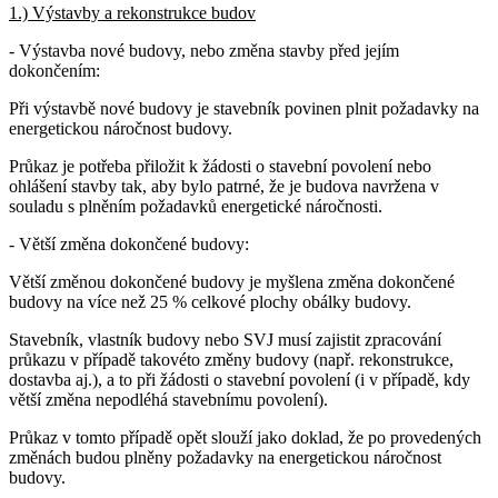
1.) Výstavby a rekonstrukce budov
- Výstavba nové budovy, nebo změna stavby před jejím
dokončením:
Při výstavbě nové budovy je stavebník povinen plnit požadavky na
energetickou náročnost budovy.
Průkaz je potřeba přiložit k žádosti o stavební povolení nebo
ohlášení stavby tak, aby bylo patrné, že je budova navržena v
souladu s plněním požadavků energetické náročnosti.
- Větší změna dokončené budovy:
Větší změnou dokončené budovy je myšlena změna dokončené
budovy na více než 25 % celkové plochy obálky budovy.
Stavebník, vlastník budovy nebo SVJ musí zajistit zpracování
průkazu v případě takovéto změny budovy (např. rekonstrukce,
dostavba aj.), a to při žádosti o stavební povolení (i v případě, kdy
větší změna nepodléhá stavebnímu povolení).
Průkaz v tomto případě opět slouží jako doklad, že po provedených
změnách budou plněny požadavky na energetickou náročnost
budovy.