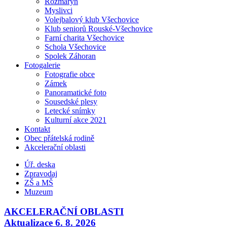
Rozmarýn
Myslivci
Volejbalový klub Všechovice
Klub seniorů Rouské-Všechovice
Farní charita Všechovice
Schola Všechovice
Spolek Záhoran
Fotogalerie
Fotografie obce
Zámek
Panoramatické foto
Sousedské plesy
Letecké snímky
Kulturní akce 2021
Kontakt
Obec přátelská rodině
Akcelerační oblasti
Úř. deska
Zpravodaj
ZŠ a MŠ
Muzeum
AKCELERAČNÍ OBLASTI
Aktualizace 6. 8. 2026