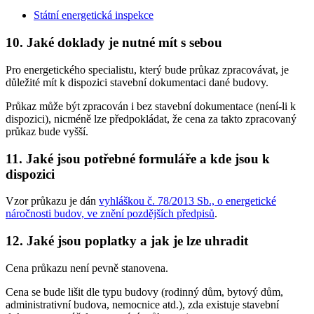
Státní energetická inspekce
10. Jaké doklady je nutné mít s sebou
Pro energetického specialistu, který bude průkaz zpracovávat, je
důležité mít k dispozici stavební dokumentaci dané budovy.
Průkaz může být zpracován i bez stavební dokumentace (není-li k
dispozici), nicméně lze předpokládat, že cena za takto zpracovaný
průkaz bude vyšší.
11. Jaké jsou potřebné formuláře a kde jsou k
dispozici
Vzor průkazu je dán
vyhláškou č. 78/2013 Sb., o energetické
náročnosti budov, ve znění pozdějších předpisů
.
12. Jaké jsou poplatky a jak je lze uhradit
Cena průkazu není pevně stanovena.
Cena se bude lišit dle typu budovy (rodinný dům, bytový dům,
administrativní budova, nemocnice atd.), zda existuje stavební