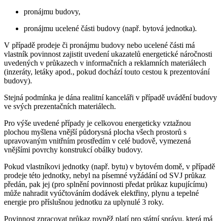
pronájmu budovy,
pronájmu ucelené části budovy (např. bytová jednotka).
V případě prodeje či pronájmu budovy nebo ucelené části má
vlastník povinnost zajistit uvedení ukazatelů energetické náročnosti
uvedených v průkazech v informačních a reklamních materiálech
(inzeráty, letáky apod., pokud dochází touto cestou k prezentování
budovy).
Stejná podmínka je dána realitní kanceláři v případě uvádění budovy
ve svých prezentačních materiálech.
Pro výše uvedené případy je celkovou energeticky vztažnou
plochou myšlena vnější půdorysná plocha všech prostorů s
upravovaným vnitřním prostředím v celé budově, vymezená
vnějšími povrchy konstrukcí obálky budovy.
Pokud vlastníkovi jednotky (např. bytu) v bytovém domě, v případě
prodeje této jednotky, nebyl na písemné vyžádání od SVJ průkaz
předán, pak jej (pro splnění povinnosti předat průkaz kupujícímu)
může nahradit vyúčtováním dodávek elektřiny, plynu a tepelné
energie pro příslušnou jednotku za uplynulé 3 roky.
Povinnost zpracovat průkaz rovněž platí pro státní správu, která má