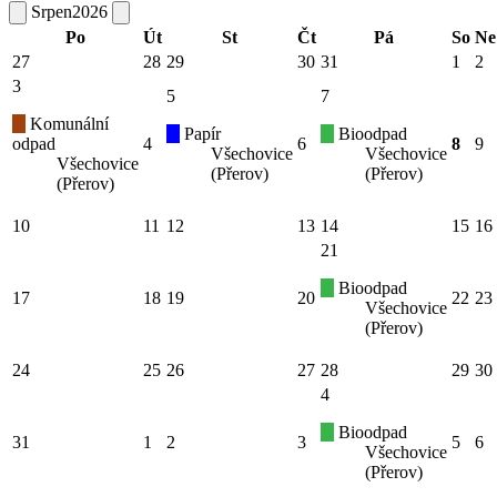
Srpen
2026
Po
Út
St
Čt
Pá
So
Ne
27
28
29
30
31
1
2
3
5
7
Komunální
Papír
Bioodpad
odpad
4
6
8
9
Všechovice
Všechovice
Všechovice
(Přerov)
(Přerov)
(Přerov)
10
11
12
13
14
15
16
21
Bioodpad
17
18
19
20
22
23
Všechovice
(Přerov)
24
25
26
27
28
29
30
4
Bioodpad
31
1
2
3
5
6
Všechovice
(Přerov)