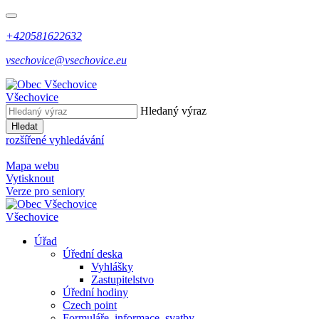
+420581622632
vsechovice@vsechovice.eu
Všechovice
Hledaný výraz
Hledat
rozšířené vyhledávání
Mapa webu
Vytisknout
Verze pro seniory
Všechovice
Úřad
Úřední deska
Vyhlášky
Zastupitelstvo
Úřední hodiny
Czech point
Formuláře, informace, svatby