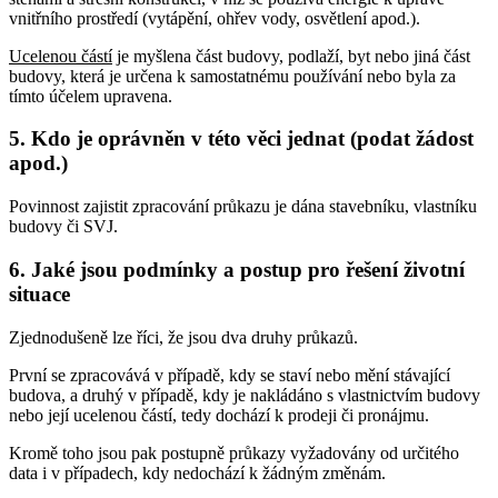
vnitřního prostředí (vytápění, ohřev vody, osvětlení apod.).
Ucelenou částí
je myšlena část budovy, podlaží, byt nebo jiná část
budovy, která je určena k samostatnému používání nebo byla za
tímto účelem upravena.
5. Kdo je oprávněn v této věci jednat (podat žádost
apod.)
Povinnost zajistit zpracování průkazu je dána stavebníku, vlastníku
budovy či SVJ.
6. Jaké jsou podmínky a postup pro řešení životní
situace
Zjednodušeně lze říci, že jsou dva druhy průkazů.
První se zpracovává v případě, kdy se staví nebo mění stávající
budova, a druhý v případě, kdy je nakládáno s vlastnictvím budovy
nebo její ucelenou částí, tedy dochází k prodeji či pronájmu.
Kromě toho jsou pak postupně průkazy vyžadovány od určitého
data i v případech, kdy nedochází k žádným změnám.