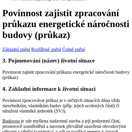
Povinnost zajistit zpracování
průkazu energetické náročnosti
budovy (průkaz)
Základní znění
Rozšířené znění
Úplné znění
3. Pojmenování (název) životní situace
Povinnost zajistit zpracování průkazu energetické náročnosti budovy
(průkaz)
4. Základní informace k životní situaci
Povinnost zpracovávat průkaz je v určitých situacích dána vždy
stavebníkům, vlastníkům budov (příp. jejich ucelených částí) či
sdružení vlastníků jednotek (SVJ).
Budovou
je zde myšlena nadzemní stavba a její podzemní části,
prostorově soustředěná a navenek převážně uzavřená obvodovými
stěnami a střešní konstrukcí, v níž se používá energie k úpravě