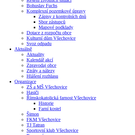
Řešení životních situací
Bohuslav Fuchs
Komplexní pozemkové úpravy
Zápisy z kontrolních dnů
Sbor zástupců
Mapové podklady
Dotace z rozpočtu obce
Kulturní dům Všechovice
Svoz odpadu
Aktuálně
Aktuality
Kalendář akcí
Zpravodaj obce
Ztráty a nálezy
Hlášení rozhlasu
Organizace
ZŠ a MŠ Všechovice
Hasiči
Římskokatolická farnost Všechovice
Historie
Farní kostel
Šimon
FKM Všechovice
TJ Tatran
Sportovní klub Všechovice