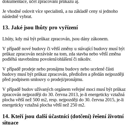
dokumentace, účel zpracování průkazu aj.
Je vhodné oslovit více specialistů, a na základě ceny si jednoho
následně vybrat.
13. Jaké jsou lhůty pro vyřízení
Lhůty, kdy má být průkaz zpracován, jsou dány zákonem.
V případě nové budovy či větší změny u stávající budovy musí být
průkaz zpracován nezávisle na tom, zda stavba nebo větší změna
podléhá stavebnímu povolení/ohlášení či nikoliv.
V případě prodeje nebo pronájmu budovy nebo ucelené části
budovy musí být průkaz zpracován, předložen a předán nejpozději
před podpisem smlouvy o prodeji/pronájmu.
V případě budov užívaných orgánem veřejné moci musí být průkaz
zpracován nejpozději do 30. června 2013, je-li energeticky vztažná
plocha větší než 500 m2, resp. nejpozději do 30. června 2015, je-li
energeticky vztažná plocha větší než 250 m2.
14. Kteří jsou další účastníci (dotčení) řešení životní
situace