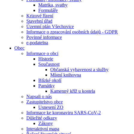
Matrika, svatby
Formuláře
Krizové řízení
Stavební úřad
Územní plán Všechovice
Informace o zpracování osobních údajů - GDPR
Povinné informace
e-podatelna
Obec
Informace o obci
Historie
Současnost
Občanská vybavenost a služby
Místní knihovna
Blízké okolí
Památky
Kamenný kříž u kostela
Napsali o nás
Zastupitelstvo obce
Usnesení ZO
Informace ke koronaviru SARS-CoV-2
Důležité odkazy
Zákony
Interaktivní mapa