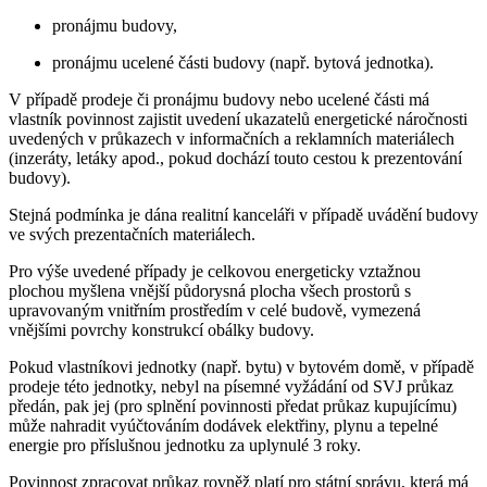
pronájmu budovy,
pronájmu ucelené části budovy (např. bytová jednotka).
V případě prodeje či pronájmu budovy nebo ucelené části má
vlastník povinnost zajistit uvedení ukazatelů energetické náročnosti
uvedených v průkazech v informačních a reklamních materiálech
(inzeráty, letáky apod., pokud dochází touto cestou k prezentování
budovy).
Stejná podmínka je dána realitní kanceláři v případě uvádění budovy
ve svých prezentačních materiálech.
Pro výše uvedené případy je celkovou energeticky vztažnou
plochou myšlena vnější půdorysná plocha všech prostorů s
upravovaným vnitřním prostředím v celé budově, vymezená
vnějšími povrchy konstrukcí obálky budovy.
Pokud vlastníkovi jednotky (např. bytu) v bytovém domě, v případě
prodeje této jednotky, nebyl na písemné vyžádání od SVJ průkaz
předán, pak jej (pro splnění povinnosti předat průkaz kupujícímu)
může nahradit vyúčtováním dodávek elektřiny, plynu a tepelné
energie pro příslušnou jednotku za uplynulé 3 roky.
Povinnost zpracovat průkaz rovněž platí pro státní správu, která má