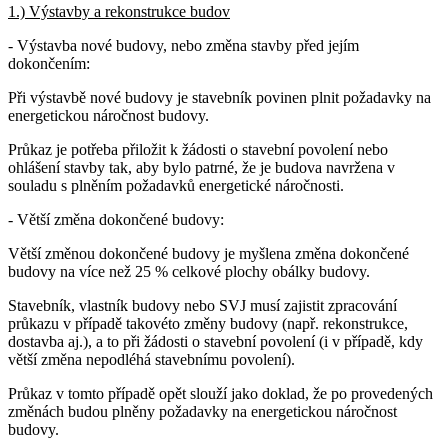
1.) Výstavby a rekonstrukce budov
- Výstavba nové budovy, nebo změna stavby před jejím
dokončením:
Při výstavbě nové budovy je stavebník povinen plnit požadavky na
energetickou náročnost budovy.
Průkaz je potřeba přiložit k žádosti o stavební povolení nebo
ohlášení stavby tak, aby bylo patrné, že je budova navržena v
souladu s plněním požadavků energetické náročnosti.
- Větší změna dokončené budovy:
Větší změnou dokončené budovy je myšlena změna dokončené
budovy na více než 25 % celkové plochy obálky budovy.
Stavebník, vlastník budovy nebo SVJ musí zajistit zpracování
průkazu v případě takovéto změny budovy (např. rekonstrukce,
dostavba aj.), a to při žádosti o stavební povolení (i v případě, kdy
větší změna nepodléhá stavebnímu povolení).
Průkaz v tomto případě opět slouží jako doklad, že po provedených
změnách budou plněny požadavky na energetickou náročnost
budovy.