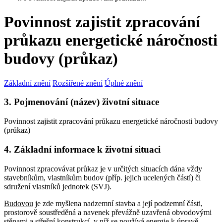
Povinnost zajistit zpracování
průkazu energetické náročnosti
budovy (průkaz)
Základní znění
Rozšířené znění
Úplné znění
3. Pojmenování (název) životní situace
Povinnost zajistit zpracování průkazu energetické náročnosti budovy
(průkaz)
4. Základní informace k životní situaci
Povinnost zpracovávat průkaz je v určitých situacích dána vždy
stavebníkům, vlastníkům budov (příp. jejich ucelených částí) či
sdružení vlastníků jednotek (SVJ).
Budovou
je zde myšlena nadzemní stavba a její podzemní části,
prostorově soustředěná a navenek převážně uzavřená obvodovými
stěnami a střešní konstrukcí, v níž se používá energie k úpravě