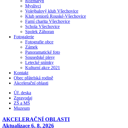
Rozmarýn
Myslivci
Volejbalový klub Všechovice
Klub seniorů Rouské-Všechovice
Farní charita Všechovice
Schola Všechovice
Spolek Záhoran
Fotogalerie
Fotografie obce
Zámek
Panoramatické foto
Sousedské plesy
Letecké snímky
Kulturní akce 2021
Kontakt
Obec přátelská rodině
Akcelerační oblasti
Úř. deska
Zpravodaj
ZŠ a MŠ
Muzeum
AKCELERAČNÍ OBLASTI
Aktualizace 6. 8. 2026