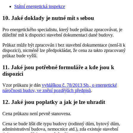
Státní energetická inspekce
10. Jaké doklady je nutné mít s sebou
Pro energetického specialistu, který bude průkaz zpracovávat, je
důležité mít k dispozici stavební dokumentaci dané budovy.
Průkaz může být zpracován i bez stavební dokumentace (není-li k
dispozici), nicméně lze předpokládat, že cena za takto zpracovaný
průkaz bude vyšší.
11. Jaké jsou potřebné formuláře a kde jsou k
dispozici
Vzor průkazu je dán
vyhláškou č. 78/2013 Sb., o energetické
náročnosti budov, ve znění pozdějších předpisů
.
12. Jaké jsou poplatky a jak je lze uhradit
Cena průkazu není pevně stanovena.
Cena se bude lišit dle typu budovy (rodinný dům, bytový dům,
administrativní budova, nemocnice atd.), zda existuje stavební