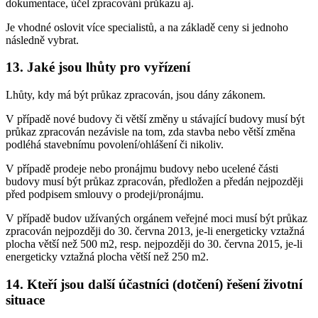
dokumentace, účel zpracování průkazu aj.
Je vhodné oslovit více specialistů, a na základě ceny si jednoho
následně vybrat.
13. Jaké jsou lhůty pro vyřízení
Lhůty, kdy má být průkaz zpracován, jsou dány zákonem.
V případě nové budovy či větší změny u stávající budovy musí být
průkaz zpracován nezávisle na tom, zda stavba nebo větší změna
podléhá stavebnímu povolení/ohlášení či nikoliv.
V případě prodeje nebo pronájmu budovy nebo ucelené části
budovy musí být průkaz zpracován, předložen a předán nejpozději
před podpisem smlouvy o prodeji/pronájmu.
V případě budov užívaných orgánem veřejné moci musí být průkaz
zpracován nejpozději do 30. června 2013, je-li energeticky vztažná
plocha větší než 500 m2, resp. nejpozději do 30. června 2015, je-li
energeticky vztažná plocha větší než 250 m2.
14. Kteří jsou další účastníci (dotčení) řešení životní
situace