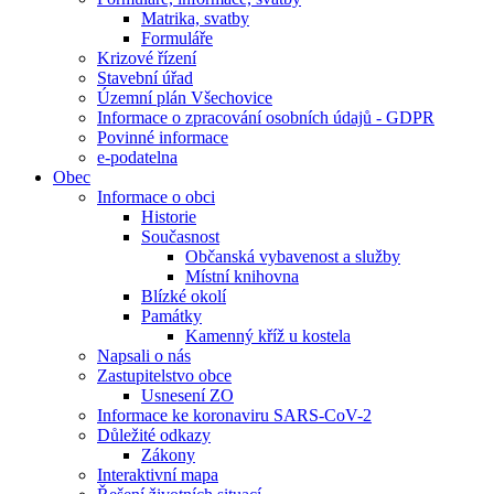
Matrika, svatby
Formuláře
Krizové řízení
Stavební úřad
Územní plán Všechovice
Informace o zpracování osobních údajů - GDPR
Povinné informace
e-podatelna
Obec
Informace o obci
Historie
Současnost
Občanská vybavenost a služby
Místní knihovna
Blízké okolí
Památky
Kamenný kříž u kostela
Napsali o nás
Zastupitelstvo obce
Usnesení ZO
Informace ke koronaviru SARS-CoV-2
Důležité odkazy
Zákony
Interaktivní mapa