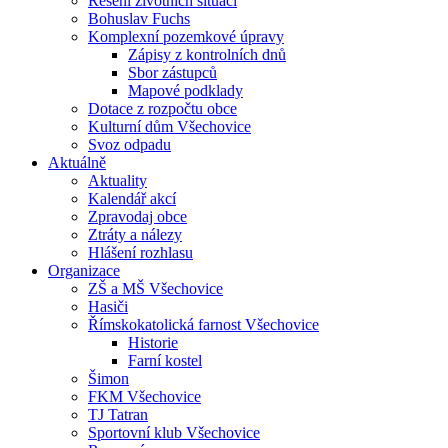
Řešení životních situací
Bohuslav Fuchs
Komplexní pozemkové úpravy
Zápisy z kontrolních dnů
Sbor zástupců
Mapové podklady
Dotace z rozpočtu obce
Kulturní dům Všechovice
Svoz odpadu
Aktuálně
Aktuality
Kalendář akcí
Zpravodaj obce
Ztráty a nálezy
Hlášení rozhlasu
Organizace
ZŠ a MŠ Všechovice
Hasiči
Římskokatolická farnost Všechovice
Historie
Farní kostel
Šimon
FKM Všechovice
TJ Tatran
Sportovní klub Všechovice