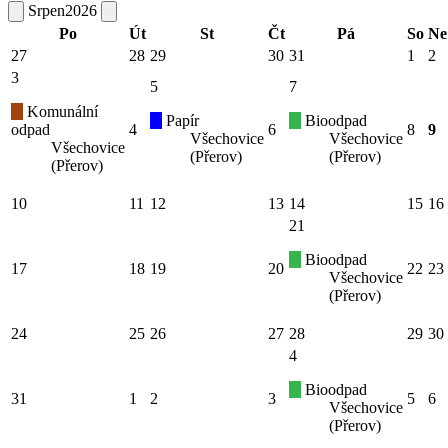
Srpen
2026
Po
Út
St
Čt
Pá
So
Ne
27
28
29
30
31
1
2
3
5
7
Komunální
Papír
Bioodpad
odpad
4
6
8
9
Všechovice
Všechovice
Všechovice
(Přerov)
(Přerov)
(Přerov)
10
11
12
13
14
15
16
21
Bioodpad
17
18
19
20
22
23
Všechovice
(Přerov)
24
25
26
27
28
29
30
4
Bioodpad
31
1
2
3
5
6
Všechovice
(Přerov)