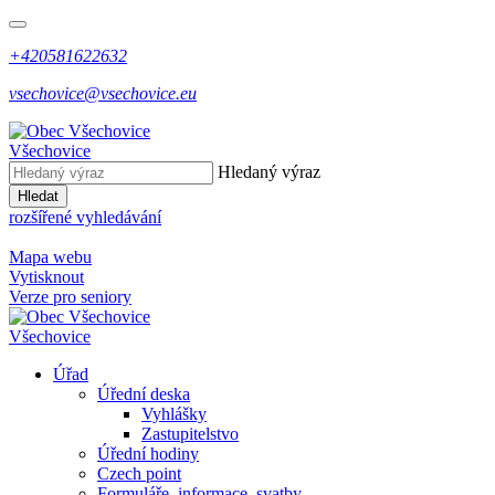
+420581622632
vsechovice@vsechovice.eu
Všechovice
Hledaný výraz
Hledat
rozšířené vyhledávání
Mapa webu
Vytisknout
Verze pro seniory
Všechovice
Úřad
Úřední deska
Vyhlášky
Zastupitelstvo
Úřední hodiny
Czech point
Formuláře, informace, svatby