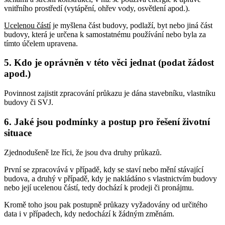
vnitřního prostředí (vytápění, ohřev vody, osvětlení apod.).
Ucelenou částí
je myšlena část budovy, podlaží, byt nebo jiná část
budovy, která je určena k samostatnému používání nebo byla za
tímto účelem upravena.
5. Kdo je oprávněn v této věci jednat (podat žádost
apod.)
Povinnost zajistit zpracování průkazu je dána stavebníku, vlastníku
budovy či SVJ.
6. Jaké jsou podmínky a postup pro řešení životní
situace
Zjednodušeně lze říci, že jsou dva druhy průkazů.
První se zpracovává v případě, kdy se staví nebo mění stávající
budova, a druhý v případě, kdy je nakládáno s vlastnictvím budovy
nebo její ucelenou částí, tedy dochází k prodeji či pronájmu.
Kromě toho jsou pak postupně průkazy vyžadovány od určitého
data i v případech, kdy nedochází k žádným změnám.