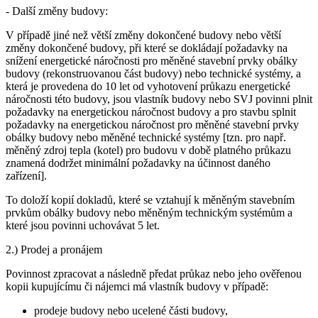
- Další změny budovy:
V případě jiné než větší změny dokončené budovy nebo větší
změny dokončené budovy, při které se dokládají požadavky na
snížení energetické náročnosti pro měněné stavební prvky obálky
budovy (rekonstruovanou část budovy) nebo technické systémy, a
která je provedena do 10 let od vyhotovení průkazu energetické
náročnosti této budovy, jsou vlastník budovy nebo SVJ povinni plnit
požadavky na energetickou náročnost budovy a pro stavbu splnit
požadavky na energetickou náročnost pro měněné stavební prvky
obálky budovy nebo měněné technické systémy [tzn. pro např.
měněný zdroj tepla (kotel) pro budovu v době platného průkazu
znamená dodržet minimální požadavky na účinnost daného
zařízení].
To doloží kopií dokladů, které se vztahují k měněným stavebním
prvkům obálky budovy nebo měněným technickým systémům a
které jsou povinni uchovávat 5 let.
2.) Prodej a pronájem
Povinnost zpracovat a následně předat průkaz nebo jeho ověřenou
kopii kupujícímu či nájemci má vlastník budovy v případě:
prodeje budovy nebo ucelené části budovy,