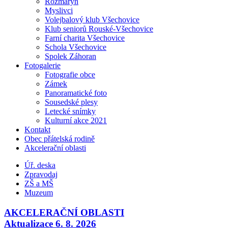
Rozmarýn
Myslivci
Volejbalový klub Všechovice
Klub seniorů Rouské-Všechovice
Farní charita Všechovice
Schola Všechovice
Spolek Záhoran
Fotogalerie
Fotografie obce
Zámek
Panoramatické foto
Sousedské plesy
Letecké snímky
Kulturní akce 2021
Kontakt
Obec přátelská rodině
Akcelerační oblasti
Úř. deska
Zpravodaj
ZŠ a MŠ
Muzeum
AKCELERAČNÍ OBLASTI
Aktualizace 6. 8. 2026