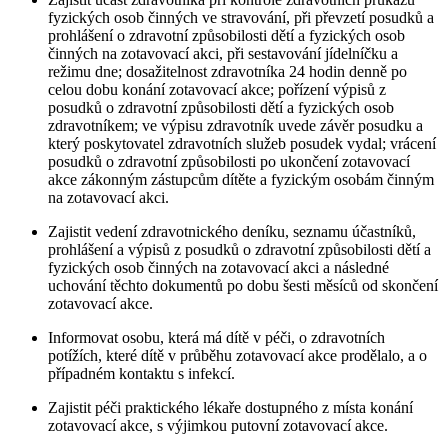
fyzických osob činných ve stravování, při převzetí posudků a
prohlášení o zdravotní způsobilosti dětí a fyzických osob
činných na zotavovací akci, při sestavování jídelníčku a
režimu dne; dosažitelnost zdravotníka 24 hodin denně po
celou dobu konání zotavovací akce; pořízení výpisů z
posudků o zdravotní způsobilosti dětí a fyzických osob
zdravotníkem; ve výpisu zdravotník uvede závěr posudku a
který poskytovatel zdravotních služeb posudek vydal; vrácení
posudků o zdravotní způsobilosti po ukončení zotavovací
akce zákonným zástupcům dítěte a fyzickým osobám činným
na zotavovací akci.
Zajistit vedení zdravotnického deníku, seznamu účastníků,
prohlášení a výpisů z posudků o zdravotní způsobilosti dětí a
fyzických osob činných na zotavovací akci a následné
uchování těchto dokumentů po dobu šesti měsíců od skončení
zotavovací akce.
Informovat osobu, která má dítě v péči, o zdravotních
potížích, které dítě v průběhu zotavovací akce prodělalo, a o
případném kontaktu s infekcí.
Zajistit péči praktického lékaře dostupného z místa konání
zotavovací akce, s výjimkou putovní zotavovací akce.