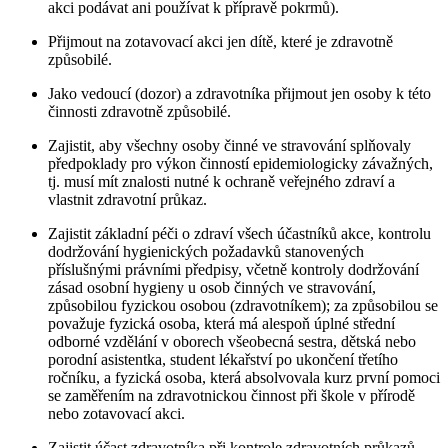
akci podávat ani používat k přípravě pokrmů).
Přijmout na zotavovací akci jen dítě, které je zdravotně
způsobilé.
Jako vedoucí (dozor) a zdravotníka přijmout jen osoby k této
činnosti zdravotně způsobilé.
Zajistit, aby všechny osoby činné ve stravování splňovaly
předpoklady pro výkon činností epidemiologicky závažných,
tj. musí mít znalosti nutné k ochraně veřejného zdraví a
vlastnit zdravotní průkaz.
Zajistit základní péči o zdraví všech účastníků akce, kontrolu
dodržování hygienických požadavků stanovených
příslušnými právními předpisy, včetně kontroly dodržování
zásad osobní hygieny u osob činných ve stravování,
způsobilou fyzickou osobou (zdravotníkem); za způsobilou se
považuje fyzická osoba, která má alespoň úplné střední
odborné vzdělání v oborech všeobecná sestra, dětská nebo
porodní asistentka, student lékařství po ukončení třetího
ročníku, a fyzická osoba, která absolvovala kurz první pomoci
se zaměřením na zdravotnickou činnost při škole v přírodě
nebo zotavovací akci.
Zajistit účast zdravotníka při kontrole zdravotních průkazů