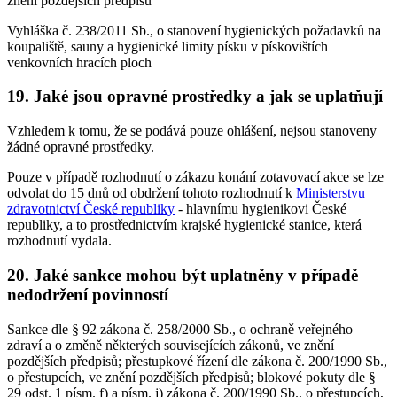
znění pozdějších předpisů
Vyhláška č. 238/2011 Sb., o stanovení hygienických požadavků na
koupaliště, sauny a hygienické limity písku v pískovištích
venkovních hracích ploch
19. Jaké jsou opravné prostředky a jak se uplatňují
Vzhledem k tomu, že se podává pouze ohlášení, nejsou stanoveny
žádné opravné prostředky.
Pouze v případě rozhodnutí o zákazu konání zotavovací akce se lze
odvolat do 15 dnů od obdržení tohoto rozhodnutí k
Ministerstvu
zdravotnictví České republiky
- hlavnímu hygienikovi České
republiky, a to prostřednictvím krajské hygienické stanice, která
rozhodnutí vydala.
20. Jaké sankce mohou být uplatněny v případě
nedodržení povinností
Sankce dle § 92 zákona č. 258/2000 Sb., o ochraně veřejného
zdraví a o změně některých souvisejících zákonů, ve znění
pozdějších předpisů; přestupkové řízení dle zákona č. 200/1990 Sb.,
o přestupcích, ve znění pozdějších předpisů; blokové pokuty dle §
29 odst. 1 písm. f) a písm. j) zákona č. 200/1990 Sb., o přestupcích,