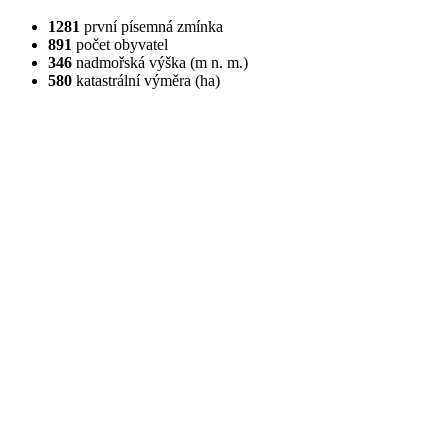
1281
první písemná zmínka
891
počet obyvatel
346
nadmořská výška (m n. m.)
580
katastrální výměra (ha)