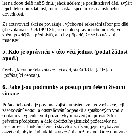
let na dobu delší než 5 dnů, jehož účelem je posílit zdraví dětí, zvýšit
jejich tělesnou zdatnost, popř. i získat specifické znalosti nebo
dovednosti.
Za zotavovací akci se považuje i výchovně rekreační tábor pro děti
(dle zákona č. 359/1999 Sb., o sociálně-právní ochraně dětí, ve
znění pozdějších předpisů), a to i v případě, že se ho účastní
mladiství.
5. Kdo je oprávněn v této věci jednat (podat žádost
apod.)
Osoba, která pořádá zotavovací akci, starší 18 let (dále jen
"pořádající osoba").
6. Jaké jsou podmínky a postup pro řešení životní
situace
Pořádající osoba je povinna zajistit umístění zotavovací akce, její
zásobování vodou a odstraňování odpadků a splaškových vod v
souladu s hygienickými požadavky upravenými prováděcím
právním předpisem, a dále dodržet hygienické požadavky na
prostorové a funkční členění staveb a zařízení, jejich vybavení a
osvětlení, ubytování, úklid, stravování a režim dne, které upravuje