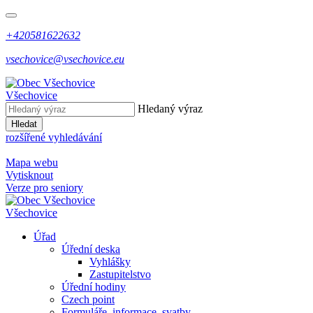
+420581622632
vsechovice@vsechovice.eu
Všechovice
Hledaný výraz
Hledat
rozšířené vyhledávání
Mapa webu
Vytisknout
Verze pro seniory
Všechovice
Úřad
Úřední deska
Vyhlášky
Zastupitelstvo
Úřední hodiny
Czech point
Formuláře, informace, svatby