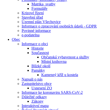
Matrika, svatby
Formuláře
Krizové řízení
Stavební úřad
Územní plán Všechovice
Informace o zpracování osobních údajů - GDPR
Povinné informace
e-podatelna
Obec
Informace o obci
Historie
Současnost
Občanská vybavenost a služby
Místní knihovna
Blízké okolí
Památky
Kamenný kříž u kostela
Napsali o nás
Zastupitelstvo obce
Usnesení ZO
Informace ke koronaviru SARS-CoV-2
Důležité odkazy
Zákony
Interaktivní mapa