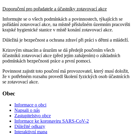
Doporučení pro pořadatele a účastníky zotavovací akce
Informujte se o všech podmínkách a povinnostech, týkajících se
pořádání zotavovací akce, na místně příslušném územním pracovišti
krajské hygienické stanice v místě konání zotavovací akce.
Důležitá je bezpečnost a ochrana zdraví při práci s dětmi a mládeží.
Krizovým situacím a úrazům se dá předejít poučením všech
účastníků zotavovací akce (před jejím zahájením) o základních
podmínkách bezpečnosti práce a první pomoci.
Povinnost zajistit toto poučení má provozovatel, který musí doložit,
že v potřebném rozsahu provedl školení fyzických osob účastnících
se zotavovací akce.
Obec
Informace o obci
Napsali o nás
Zastupitelstvo obce
Informace ke koronaviru SARS-CoV-2
Důležité odkazy
Interaktivní mapa