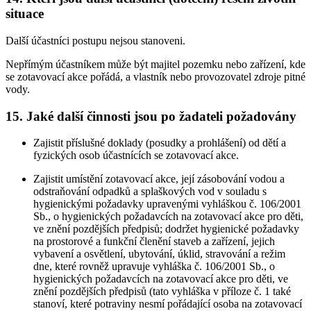
situace
Další účastníci postupu nejsou stanoveni.
Nepřímým účastníkem může být majitel pozemku nebo zařízení, kde
se zotavovací akce pořádá, a vlastník nebo provozovatel zdroje pitné
vody.
15. Jaké další činnosti jsou po žadateli požadovány
Zajistit příslušné doklady (posudky a prohlášení) od dětí a
fyzických osob účastnících se zotavovací akce.
Zajistit umístění zotavovací akce, její zásobování vodou a
odstraňování odpadků a splaškových vod v souladu s
hygienickými požadavky upravenými vyhláškou č. 106/2001
Sb., o hygienických požadavcích na zotavovací akce pro děti,
ve znění pozdějších předpisů; dodržet hygienické požadavky
na prostorové a funkční členění staveb a zařízení, jejich
vybavení a osvětlení, ubytování, úklid, stravování a režim
dne, které rovněž upravuje vyhláška č. 106/2001 Sb., o
hygienických požadavcích na zotavovací akce pro děti, ve
znění pozdějších předpisů (tato vyhláška v příloze č. 1 také
stanoví, které potraviny nesmí pořádající osoba na zotavovací