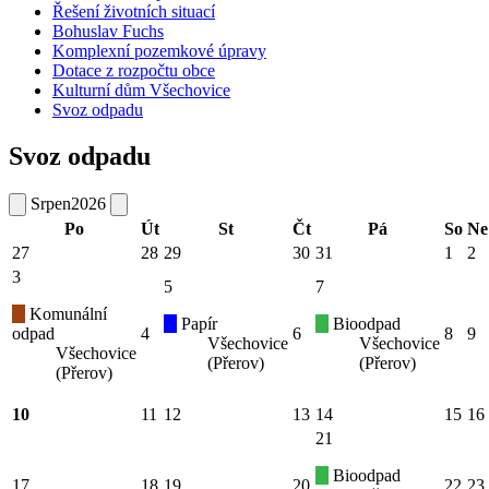
Řešení životních situací
Bohuslav Fuchs
Komplexní pozemkové úpravy
Dotace z rozpočtu obce
Kulturní dům Všechovice
Svoz odpadu
Svoz odpadu
Srpen
2026
Po
Út
St
Čt
Pá
So
Ne
27
28
29
30
31
1
2
3
5
7
Komunální
Papír
Bioodpad
odpad
4
6
8
9
Všechovice
Všechovice
Všechovice
(Přerov)
(Přerov)
(Přerov)
10
11
12
13
14
15
16
21
Bioodpad
17
18
19
20
22
23