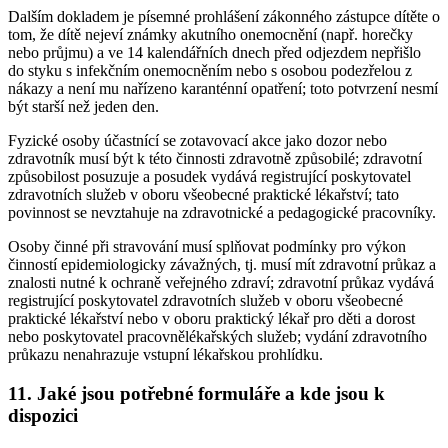
Dalším dokladem je písemné prohlášení zákonného zástupce dítěte o
tom, že dítě nejeví známky akutního onemocnění (např. horečky
nebo průjmu) a ve 14 kalendářních dnech před odjezdem nepřišlo
do styku s infekčním onemocněním nebo s osobou podezřelou z
nákazy a není mu nařízeno karanténní opatření; toto potvrzení nesmí
být starší než jeden den.
Fyzické osoby účastnící se zotavovací akce jako dozor nebo
zdravotník musí být k této činnosti zdravotně způsobilé; zdravotní
způsobilost posuzuje a posudek vydává registrující poskytovatel
zdravotních služeb v oboru všeobecné praktické lékařství; tato
povinnost se nevztahuje na zdravotnické a pedagogické pracovníky.
Osoby činné při stravování musí splňovat podmínky pro výkon
činností epidemiologicky závažných, tj. musí mít zdravotní průkaz a
znalosti nutné k ochraně veřejného zdraví; zdravotní průkaz vydává
registrující poskytovatel zdravotních služeb v oboru všeobecné
praktické lékařství nebo v oboru praktický lékař pro děti a dorost
nebo poskytovatel pracovnělékařských služeb; vydání zdravotního
průkazu nenahrazuje vstupní lékařskou prohlídku.
11. Jaké jsou potřebné formuláře a kde jsou k
dispozici