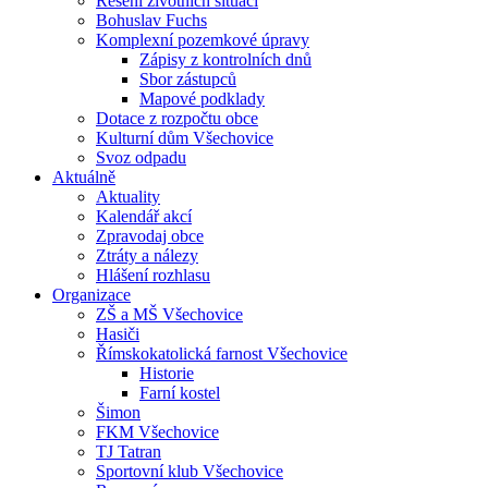
Řešení životních situací
Bohuslav Fuchs
Komplexní pozemkové úpravy
Zápisy z kontrolních dnů
Sbor zástupců
Mapové podklady
Dotace z rozpočtu obce
Kulturní dům Všechovice
Svoz odpadu
Aktuálně
Aktuality
Kalendář akcí
Zpravodaj obce
Ztráty a nálezy
Hlášení rozhlasu
Organizace
ZŠ a MŠ Všechovice
Hasiči
Římskokatolická farnost Všechovice
Historie
Farní kostel
Šimon
FKM Všechovice
TJ Tatran
Sportovní klub Všechovice