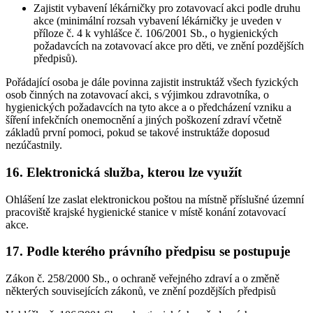
Zajistit vybavení lékárničky pro zotavovací akci podle druhu
akce (minimální rozsah vybavení lékárničky je uveden v
příloze č. 4 k vyhlášce č. 106/2001 Sb., o hygienických
požadavcích na zotavovací akce pro děti, ve znění pozdějších
předpisů).
Pořádající osoba je dále povinna zajistit instruktáž všech fyzických
osob činných na zotavovací akci, s výjimkou zdravotníka, o
hygienických požadavcích na tyto akce a o předcházení vzniku a
šíření infekčních onemocnění a jiných poškození zdraví včetně
základů první pomoci, pokud se takové instruktáže doposud
nezúčastnily.
16. Elektronická služba, kterou lze využít
Ohlášení lze zaslat elektronickou poštou na místně příslušné územní
pracoviště krajské hygienické stanice v místě konání zotavovací
akce.
17. Podle kterého právního předpisu se postupuje
Zákon č. 258/2000 Sb., o ochraně veřejného zdraví a o změně
některých souvisejících zákonů, ve znění pozdějších předpisů