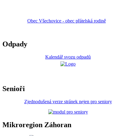
Obec Všechovice - obec přátelská rodině
Odpady
Kalendář svozu odpadů
Senioři
Zjednodušená verze stránek nejen pro seniory
Mikroregion Záhoran