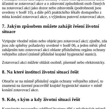
účastnit se zotavovací akce a o zdravotní způsobilosti osob činných
na zotavovací akci jako dozor nebo zdravotník (podrobnosti jsou
uvedeny v bodě 10), a dále péči praktického lékaře dostupného z
místa konání zotavovací akce, s výjimkou putovní zotavovací akce.
7. Jakým způsobem můžete zahájit řešení životní
situace
Vytipujte vhodné místo nebo objekt pro zotavovací akci; zjistěte, zda
jsou zde splněny požadavky uvedené v bodě 06, a jeden měsíc před
zahájením tuto zotavovací akci ohlaste příslušnému orgánu ochrany
veřejného zdraví (místně příslušné krajské hygienické stanici).
Zotavovací akci můžete ohlásit osobně, písemně nebo elektronicky.
8. Na které instituci životní situaci řešit
Obraťte se na místně příslušný orgán ochrany veřejného zdraví, to
znamená na územní pracoviště krajské hygienické stanice v místě
konání zotavovací akce.
9. Kde, s kým a kdy životní situaci řešit
Kontaktujte pracovníky oddělení hygieny dětí a mladistvých místně