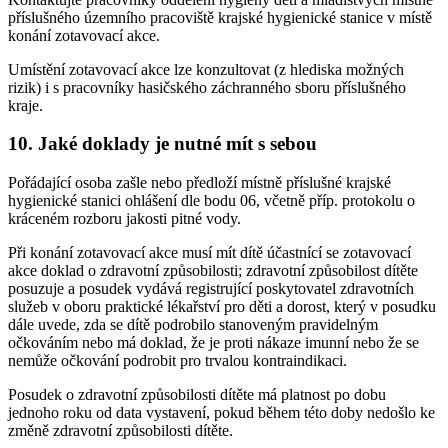
příslušného územního pracoviště krajské hygienické stanice v místě
konání zotavovací akce.
Umístění zotavovací akce lze konzultovat (z hlediska možných
rizik) i s pracovníky hasičského záchranného sboru příslušného
kraje.
10. Jaké doklady je nutné mít s sebou
Pořádající osoba zašle nebo předloží místně příslušné krajské
hygienické stanici ohlášení dle bodu 06, včetně příp. protokolu o
kráceném rozboru jakosti pitné vody.
Při konání zotavovací akce musí mít dítě účastnící se zotavovací
akce doklad o zdravotní způsobilosti; zdravotní způsobilost dítěte
posuzuje a posudek vydává registrující poskytovatel zdravotních
služeb v oboru praktické lékařství pro děti a dorost, který v posudku
dále uvede, zda se dítě podrobilo stanoveným pravidelným
očkováním nebo má doklad, že je proti nákaze imunní nebo že se
nemůže očkování podrobit pro trvalou kontraindikaci.
Posudek o zdravotní způsobilosti dítěte má platnost po dobu
jednoho roku od data vystavení, pokud během této doby nedošlo ke
změně zdravotní způsobilosti dítěte.