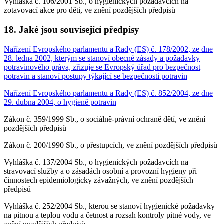
Vyhláška č. 106/2001 Sb., o hygienických požadavcích na
zotavovací akce pro děti, ve znění pozdějších předpisů
18. Jaké jsou související předpisy
Nařízení Evropského parlamentu a Rady (ES) č. 178/2002, ze dne
28. ledna 2002, kterým se stanoví obecné zásady a požadavky
potravinového práva, zřizuje se Evropský úřad pro bezpečnost
potravin a stanoví postupy týkající se bezpečnosti potravin
Nařízení Evropského parlamentu a Rady (ES) č. 852/2004, ze dne
29. dubna 2004, o hygieně potravin
Zákon č. 359/1999 Sb., o sociálně-právní ochraně dětí, ve znění
pozdějších předpisů
Zákon č. 200/1990 Sb., o přestupcích, ve znění pozdějších předpisů
Vyhláška č. 137/2004 Sb., o hygienických požadavcích na
stravovací služby a o zásadách osobní a provozní hygieny při
činnostech epidemiologicky závažných, ve znění pozdějších
předpisů
Vyhláška č. 252/2004 Sb., kterou se stanoví hygienické požadavky
na pitnou a teplou vodu a četnost a rozsah kontroly pitné vody, ve