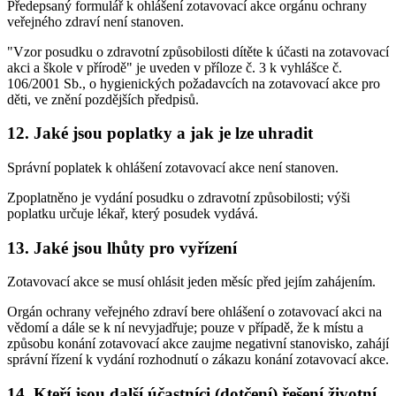
Předepsaný formulář k ohlášení zotavovací akce orgánu ochrany
veřejného zdraví není stanoven.
"Vzor posudku o zdravotní způsobilosti dítěte k účasti na zotavovací
akci a škole v přírodě" je uveden v příloze č. 3 k vyhlášce č.
106/2001 Sb., o hygienických požadavcích na zotavovací akce pro
děti, ve znění pozdějších předpisů.
12. Jaké jsou poplatky a jak je lze uhradit
Správní poplatek k ohlášení zotavovací akce není stanoven.
Zpoplatněno je vydání posudku o zdravotní způsobilosti; výši
poplatku určuje lékař, který posudek vydává.
13. Jaké jsou lhůty pro vyřízení
Zotavovací akce se musí ohlásit jeden měsíc před jejím zahájením.
Orgán ochrany veřejného zdraví bere ohlášení o zotavovací akci na
vědomí a dále se k ní nevyjadřuje; pouze v případě, že k místu a
způsobu konání zotavovací akce zaujme negativní stanovisko, zahájí
správní řízení k vydání rozhodnutí o zákazu konání zotavovací akce.
14. Kteří jsou další účastníci (dotčení) řešení životní