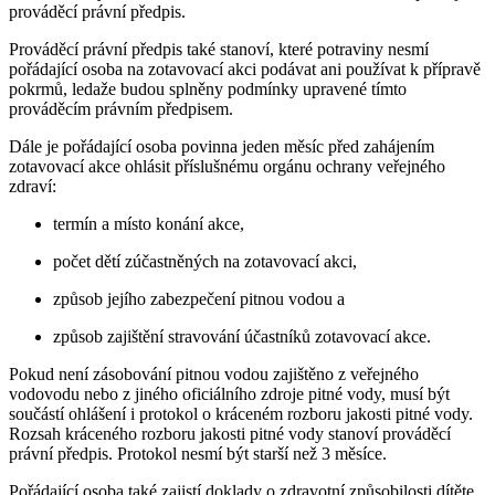
prováděcí právní předpis.
Prováděcí právní předpis také stanoví, které potraviny nesmí
pořádající osoba na zotavovací akci podávat ani používat k přípravě
pokrmů, ledaže budou splněny podmínky upravené tímto
prováděcím právním předpisem.
Dále je pořádající osoba povinna jeden měsíc před zahájením
zotavovací akce ohlásit příslušnému orgánu ochrany veřejného
zdraví:
termín a místo konání akce,
počet dětí zúčastněných na zotavovací akci,
způsob jejího zabezpečení pitnou vodou a
způsob zajištění stravování účastníků zotavovací akce.
Pokud není zásobování pitnou vodou zajištěno z veřejného
vodovodu nebo z jiného oficiálního zdroje pitné vody, musí být
součástí ohlášení i protokol o kráceném rozboru jakosti pitné vody.
Rozsah kráceného rozboru jakosti pitné vody stanoví prováděcí
právní předpis. Protokol nesmí být starší než 3 měsíce.
Pořádající osoba také zajistí doklady o zdravotní způsobilosti dítěte