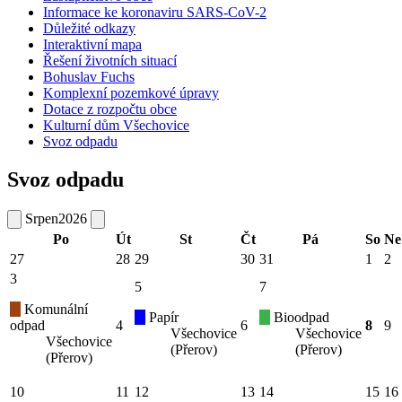
Informace ke koronaviru SARS-CoV-2
Důležité odkazy
Interaktivní mapa
Řešení životních situací
Bohuslav Fuchs
Komplexní pozemkové úpravy
Dotace z rozpočtu obce
Kulturní dům Všechovice
Svoz odpadu
Svoz odpadu
Srpen
2026
Po
Út
St
Čt
Pá
So
Ne
27
28
29
30
31
1
2
3
5
7
Komunální
Papír
Bioodpad
odpad
4
6
8
9
Všechovice
Všechovice
Všechovice
(Přerov)
(Přerov)
(Přerov)
10
11
12
13
14
15
16