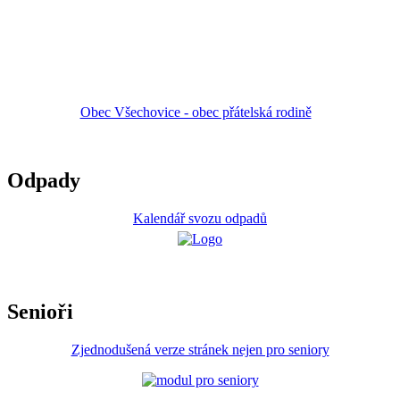
Obec Všechovice - obec přátelská rodině
Odpady
Kalendář svozu odpadů
Senioři
Zjednodušená verze stránek nejen pro seniory