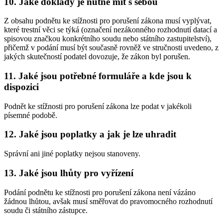
10. Jaké doklady je nutné mít s sebou
Z obsahu podnětu ke stížnosti pro porušení zákona musí vyplývat,
které trestní věci se týká (označení nezákonného rozhodnutí datací a
spisovou značkou konkrétního soudu nebo státního zastupitelství),
přičemž v podání musí být současně rovněž ve stručnosti uvedeno, z
jakých skutečností podatel dovozuje, že zákon byl porušen.
11. Jaké jsou potřebné formuláře a kde jsou k
dispozici
Podnět ke stížnosti pro porušení zákona lze podat v jakékoli
písemné podobě.
12. Jaké jsou poplatky a jak je lze uhradit
Správní ani jiné poplatky nejsou stanoveny.
13. Jaké jsou lhůty pro vyřízení
Podání podnětu ke stížnosti pro porušení zákona není vázáno
žádnou lhůtou, avšak musí směřovat do pravomocného rozhodnutí
soudu či státního zástupce.