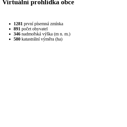
Virtuální prohlídka obce
1281
první písemná zmínka
891
počet obyvatel
346
nadmořská výška (m n. m.)
580
katastrální výměra (ha)