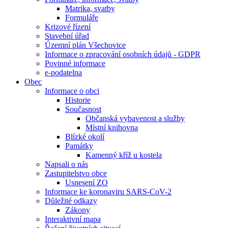
Matrika, svatby
Formuláře
Krizové řízení
Stavební úřad
Územní plán Všechovice
Informace o zpracování osobních údajů - GDPR
Povinné informace
e-podatelna
Obec
Informace o obci
Historie
Současnost
Občanská vybavenost a služby
Místní knihovna
Blízké okolí
Památky
Kamenný kříž u kostela
Napsali o nás
Zastupitelstvo obce
Usnesení ZO
Informace ke koronaviru SARS-CoV-2
Důležité odkazy
Zákony
Interaktivní mapa