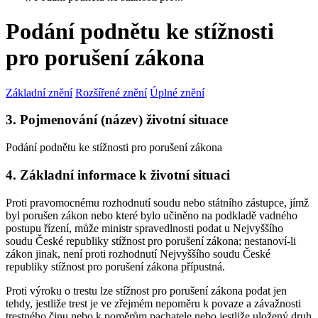
Podání podnětu ke stížnosti
pro porušení zákona
Základní znění
Rozšířené znění
Úplné znění
3. Pojmenování (název) životní situace
Podání podnětu ke stížnosti pro porušení zákona
4. Základní informace k životní situaci
Proti pravomocnému rozhodnutí soudu nebo státního zástupce, jímž
byl porušen zákon nebo které bylo učiněno na podkladě vadného
postupu řízení, může ministr spravedlnosti podat u Nejvyššího
soudu České republiky stížnost pro porušení zákona; nestanoví-li
zákon jinak, není proti rozhodnutí Nejvyššího soudu České
republiky stížnost pro porušení zákona přípustná.
Proti výroku o trestu lze stížnost pro porušení zákona podat jen
tehdy, jestliže trest je ve zřejmém nepoměru k povaze a závažnosti
trestného činu nebo k poměrům pachatele nebo jestliže uložený druh