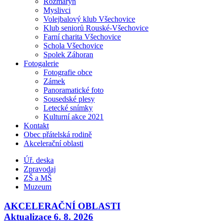
Rozmarýn
Myslivci
Volejbalový klub Všechovice
Klub seniorů Rouské-Všechovice
Farní charita Všechovice
Schola Všechovice
Spolek Záhoran
Fotogalerie
Fotografie obce
Zámek
Panoramatické foto
Sousedské plesy
Letecké snímky
Kulturní akce 2021
Kontakt
Obec přátelská rodině
Akcelerační oblasti
Úř. deska
Zpravodaj
ZŠ a MŠ
Muzeum
AKCELERAČNÍ OBLASTI
Aktualizace 6. 8. 2026