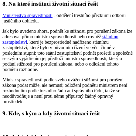
8. Na které instituci životní situaci řešit
Ministerstvo spravedlnosti
- oddělení trestního přezkumu odboru
justičního dohledu.
Jak bylo uvedeno shora, podnět ke stížnosti pro porušení zákona lze
adresovat přímo ministru spravedlnosti nebo rovněž
státnímu
zastupitelství
, které je bezprostředně nadřízeno státnímu
zastupitelství, které bylo v původním řízení ve věci činné v
posledním stupni; toto státní zastupitelství podnět prošetří a společně
se svým vyjádřením jej předloží ministru spravedlnosti, který o
podání stížnosti pro porušení zákona, nebo o odložení tohoto
podnětu rozhodne.
Ministr spravedlnosti podle svého uvážení stížnost pro porušení
zákona podat může, ale nemusí; odložení podnětu ministrem není
rozhodnutím podle trestního řádu ani správního řádu, takže se
neodůvodňuje a není proti němu přípustný žádný opravný
prostředek.
9. Kde, s kým a kdy životní situaci řešit