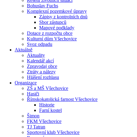
Řešení životních situací
Bohuslav Fuchs
Komplexní pozemkové úpravy
Zápisy z kontrolních dnů
Sbor zástupců
Mapové podklady
Dotace z rozpočtu obce
Kulturní dům Všechovice
Svoz odpadu
Aktuálně
Aktuality
Kalendář akcí
Zpravodaj obce
Ztráty a nálezy
Hlášení rozhlasu
Organizace
ZŠ a MŠ Všechovice
Hasiči
Římskokatolická farnost Všechovice
Historie
Farní kostel
Šimon
FKM Všechovice
TJ Tatran
Sportovní klub Všechovice