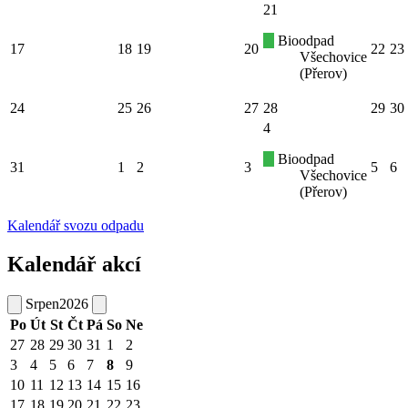
21
Bioodpad
17
18
19
20
22
23
Všechovice
(Přerov)
24
25
26
27
28
29
30
4
Bioodpad
31
1
2
3
5
6
Všechovice
(Přerov)
Kalendář svozu odpadu
Kalendář akcí
Srpen
2026
Po
Út
St
Čt
Pá
So
Ne
27
28
29
30
31
1
2
3
4
5
6
7
8
9
10
11
12
13
14
15
16
17
18
19
20
21
22
23