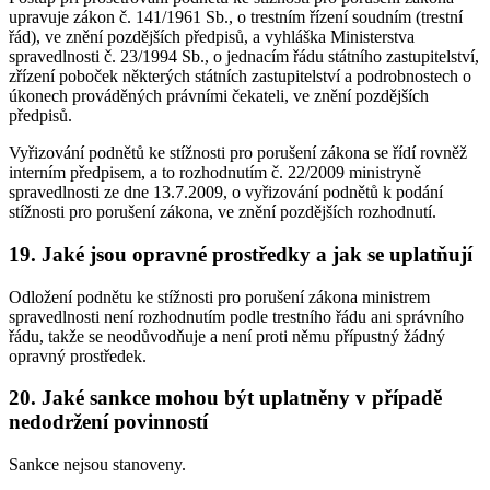
upravuje zákon č. 141/1961 Sb., o trestním řízení soudním (trestní
řád), ve znění pozdějších předpisů, a vyhláška Ministerstva
spravedlnosti č. 23/1994 Sb., o jednacím řádu státního zastupitelství,
zřízení poboček některých státních zastupitelství a podrobnostech o
úkonech prováděných právními čekateli, ve znění pozdějších
předpisů.
Vyřizování podnětů ke stížnosti pro porušení zákona se řídí rovněž
interním předpisem, a to rozhodnutím č. 22/2009 ministryně
spravedlnosti ze dne 13.7.2009, o vyřizování podnětů k podání
stížnosti pro porušení zákona, ve znění pozdějších rozhodnutí.
19. Jaké jsou opravné prostředky a jak se uplatňují
Odložení podnětu ke stížnosti pro porušení zákona ministrem
spravedlnosti není rozhodnutím podle trestního řádu ani správního
řádu, takže se neodůvodňuje a není proti němu přípustný žádný
opravný prostředek.
20. Jaké sankce mohou být uplatněny v případě
nedodržení povinností
Sankce nejsou stanoveny.