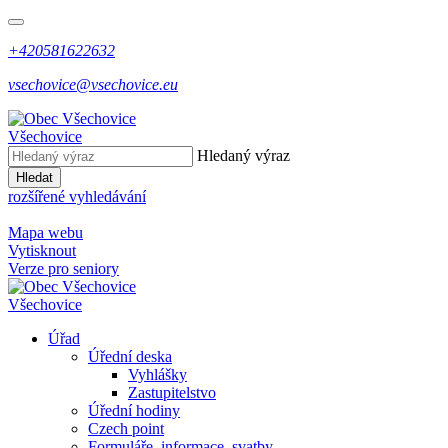
+420581622632
vsechovice@vsechovice.eu
Všechovice
Hledaný výraz
Hledat
rozšířené vyhledávání
Mapa webu
Vytisknout
Verze pro seniory
Všechovice
Úřad
Úřední deska
Vyhlášky
Zastupitelstvo
Úřední hodiny
Czech point
Formuláře, informace, svatby