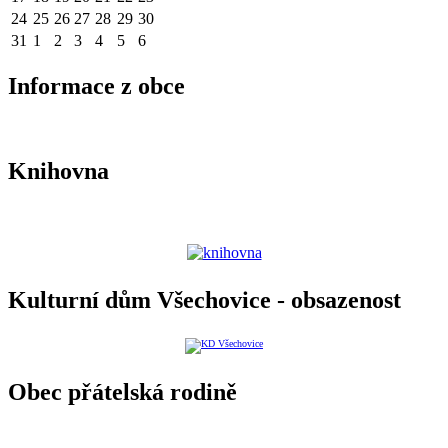
24
25
26
27
28
29
30
31
1
2
3
4
5
6
Informace z obce
Knihovna
Kulturní dům Všechovice - obsazenost
Obec přátelská rodině