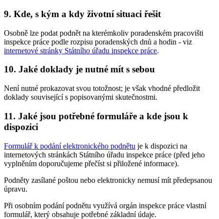
9. Kde, s kým a kdy životní situaci řešit
Osobně lze podat podnět na kterémkoliv poradenském pracovišti
inspekce práce podle rozpisu poradenských dnů a hodin - viz
internetové stránky Státního úřadu inspekce práce
.
10. Jaké doklady je nutné mít s sebou
Není nutné prokazovat svou totožnost; je však vhodné předložit
doklady související s popisovanými skutečnostmi.
11. Jaké jsou potřebné formuláře a kde jsou k
dispozici
Formulář k podání elektronického podnětu
je k dispozici na
internetových stránkách Státního úřadu inspekce práce (před jeho
vyplněním doporučujeme přečíst si přiložené informace).
Podněty zasílané poštou nebo elektronicky nemusí mít předepsanou
úpravu.
Při osobním podání podnětu využívá orgán inspekce práce vlastní
formulář, který obsahuje potřebné základní údaje.