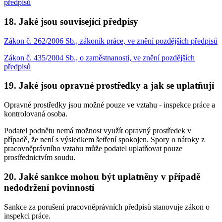
předpisů
18. Jaké jsou související předpisy
Zákon č. 262/2006 Sb., zákoník práce, ve znění pozdějších předpisů
Zákon č. 435/2004 Sb., o zaměstnanosti, ve znění pozdějších
předpisů
19. Jaké jsou opravné prostředky a jak se uplatňují
Opravné prostředky jsou možné pouze ve vztahu - inspekce práce a
kontrolovaná osoba.
Podatel podnětu nemá možnost využít opravný prostředek v
případě, že není s výsledkem šetření spokojen. Spory o nároky z
pracovněprávního vztahu může podatel uplatňovat pouze
prostřednictvím soudu.
20. Jaké sankce mohou být uplatněny v případě
nedodržení povinností
Sankce za porušení pracovněprávních předpisů stanovuje zákon o
inspekci práce.