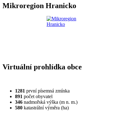
Mikroregion Hranicko
Virtuální prohlídka obce
1281
první písemná zmínka
891
počet obyvatel
346
nadmořská výška (m n. m.)
580
katastrální výměra (ha)