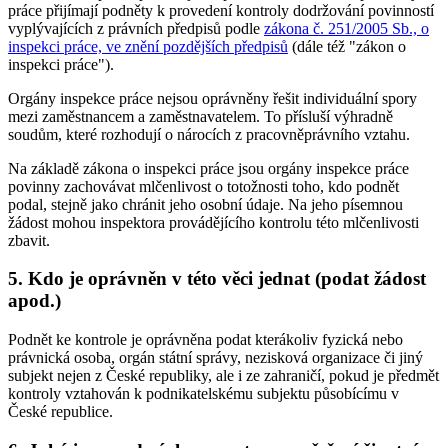
práce přijímají podněty k provedení kontroly dodržování povinností
vyplývajících z právních předpisů podle
zákona č. 251/2005 Sb., o
inspekci práce, ve znění pozdějších předpisů
(dále též "zákon o
inspekci práce").
Orgány inspekce práce nejsou oprávněny řešit individuální spory
mezi zaměstnancem a zaměstnavatelem. To přísluší výhradně
soudům, které rozhodují o nárocích z pracovněprávního vztahu.
Na základě zákona o inspekci práce jsou orgány inspekce práce
povinny zachovávat mlčenlivost o totožnosti toho, kdo podnět
podal, stejně jako chránit jeho osobní údaje. Na jeho písemnou
žádost mohou inspektora provádějícího kontrolu této mlčenlivosti
zbavit.
5. Kdo je oprávněn v této věci jednat (podat žádost
apod.)
Podnět ke kontrole je oprávněna podat kterákoliv fyzická nebo
právnická osoba, orgán státní správy, nezisková organizace či jiný
subjekt nejen z České republiky, ale i ze zahraničí, pokud je předmět
kontroly vztahován k podnikatelskému subjektu působícímu v
České republice.