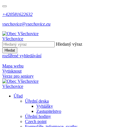
+420581622632
vsechovice@vsechovice.eu
Všechovice
Hledaný výraz
Hledat
rozšířené vyhledávání
Mapa webu
Vytisknout
Verze pro seniory
Všechovice
Úřad
Úřední deska
Vyhlášky
Zastupitelstvo
Úřední hodiny
Czech point
Formuláře, informace, svatby