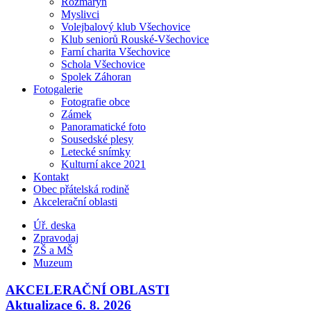
Rozmarýn
Myslivci
Volejbalový klub Všechovice
Klub seniorů Rouské-Všechovice
Farní charita Všechovice
Schola Všechovice
Spolek Záhoran
Fotogalerie
Fotografie obce
Zámek
Panoramatické foto
Sousedské plesy
Letecké snímky
Kulturní akce 2021
Kontakt
Obec přátelská rodině
Akcelerační oblasti
Úř. deska
Zpravodaj
ZŠ a MŠ
Muzeum
AKCELERAČNÍ OBLASTI
Aktualizace 6. 8. 2026