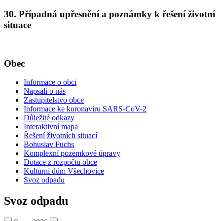
30. Případná upřesnění a poznámky k řešení životní
situace
Obec
Informace o obci
Napsali o nás
Zastupitelstvo obce
Informace ke koronaviru SARS-CoV-2
Důležité odkazy
Interaktivní mapa
Řešení životních situací
Bohuslav Fuchs
Komplexní pozemkové úpravy
Dotace z rozpočtu obce
Kulturní dům Všechovice
Svoz odpadu
Svoz odpadu