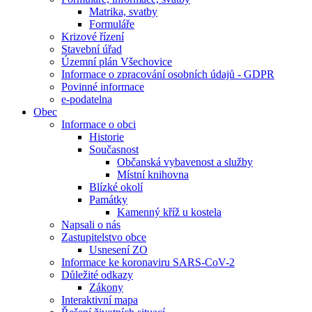
Matrika, svatby
Formuláře
Krizové řízení
Stavební úřad
Územní plán Všechovice
Informace o zpracování osobních údajů - GDPR
Povinné informace
e-podatelna
Obec
Informace o obci
Historie
Současnost
Občanská vybavenost a služby
Místní knihovna
Blízké okolí
Památky
Kamenný kříž u kostela
Napsali o nás
Zastupitelstvo obce
Usnesení ZO
Informace ke koronaviru SARS-CoV-2
Důležité odkazy
Zákony
Interaktivní mapa