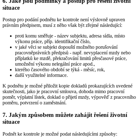
6. Jaké jsou podmínky a postup pro řešení životní
situace
Postup pro podání podnětu ke kontrole není výslovně upraven
právním předpisem, musí z něho však být zřejmé následující:
proti komu směřuje - název subjektu, adresa sídla, místo
výkonu práce, příp. identifikační číslo,
v jaké věci se subjekt dopouští možného porušování
pracovněprávních předpisů - např. nevyplacení mzdy nebo
příplatků ke mzdě, překračování limitů přesčasové práce,
umožnění výkonu nelegální práce apod.,
kterého časového období se týká - měsíc, rok,
další využitelné informace.
K podnětu je možné přiložit kopie dokladů prokazujících uvedené
skutečnosti, jako je pracovní smlouva, dohoda mimo pracovní
poměr, výplatní lístek, doklad o přijetí mzdy, výpověď z pracovního
poměru, potvrzení o zaměstnání.
7. Jakým způsobem můžete zahájit řešení životní
situace
Podnět ke kontrole je možné podat následujícími způsoby: