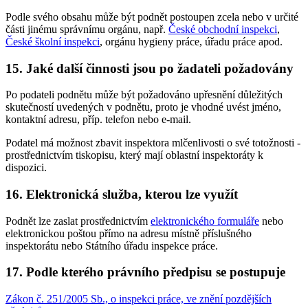
Podle svého obsahu může být podnět postoupen zcela nebo v určité
části jinému správnímu orgánu, např.
České obchodní inspekci
,
České školní inspekci
, orgánu hygieny práce, úřadu práce apod.
15. Jaké další činnosti jsou po žadateli požadovány
Po podateli podnětu může být požadováno upřesnění důležitých
skutečností uvedených v podnětu, proto je vhodné uvést jméno,
kontaktní adresu, příp. telefon nebo e-mail.
Podatel má možnost zbavit inspektora mlčenlivosti o své totožnosti -
prostřednictvím tiskopisu, který mají oblastní inspektoráty k
dispozici.
16. Elektronická služba, kterou lze využít
Podnět lze zaslat prostřednictvím
elektronického formuláře
nebo
elektronickou poštou přímo na adresu místně příslušného
inspektorátu nebo Státního úřadu inspekce práce.
17. Podle kterého právního předpisu se postupuje
Zákon č. 251/2005 Sb., o inspekci práce, ve znění pozdějších