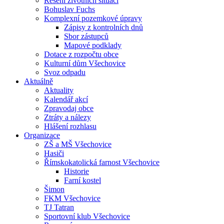
Řešení životních situací
Bohuslav Fuchs
Komplexní pozemkové úpravy
Zápisy z kontrolních dnů
Sbor zástupců
Mapové podklady
Dotace z rozpočtu obce
Kulturní dům Všechovice
Svoz odpadu
Aktuálně
Aktuality
Kalendář akcí
Zpravodaj obce
Ztráty a nálezy
Hlášení rozhlasu
Organizace
ZŠ a MŠ Všechovice
Hasiči
Římskokatolická farnost Všechovice
Historie
Farní kostel
Šimon
FKM Všechovice
TJ Tatran
Sportovní klub Všechovice