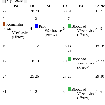
Srpen
2026
Po
Út
St
Čt
Pá
So
Ne
27
28
29
30
31
1
2
3
5
7
Komunální
Papír
Bioodpad
odpad
4
6
8
9
Všechovice
Všechovice
Všechovice
(Přerov)
(Přerov)
(Přerov)
10
11
12
13
14
15
16
21
Bioodpad
17
18
19
20
22
23
Všechovice
(Přerov)
24
25
26
27
28
29
30
4
Bioodpad
31
1
2
3
5
6
Všechovice
(Přerov)