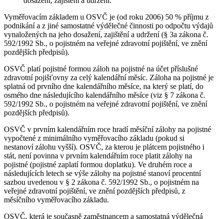
dosažení, zajištění a udržení.
Vyměřovacím základem u OSVČ je (od roku 2006) 50 % příjmu z
podnikání a z jiné samostatné výdělečné činnosti po odpočtu výdajů
vynaložených na jeho dosažení, zajištění a udržení (§ 3a zákona č.
592/1992 Sb., o pojistném na veřejné zdravotní pojištění, ve znění
pozdějších předpisů).
OSVČ platí pojistné formou záloh na pojistné na účet příslušné
zdravotní pojišťovny za celý kalendářní měsíc. Záloha na pojistné je
splatná od prvního dne kalendářního měsíce, na který se platí, do
osmého dne následujícího kalendářního měsíce (viz § 7 zákona č.
592/1992 Sb., o pojistném na veřejné zdravotní pojištění, ve znění
pozdějších předpisů).
OSVČ v prvním kalendářním roce hradí měsíční zálohy na pojistné
vypočtené z minimálního vyměřovacího základu (pokud si
nestanoví zálohu vyšší). OSVČ, za kterou je plátcem pojistného i
stát, není povinna v prvním kalendářním roce platit zálohy na
pojistné (pojistné zaplatí formou doplatku). Ve druhém roce a
následujících letech se výše zálohy na pojistné stanoví procentní
sazbou uvedenou v § 2 zákona č. 592/1992 Sb., o pojistném na
veřejné zdravotní pojištění, ve znění pozdějších předpisů, z
měsíčního vyměřovacího základu.
OSVČ, která je současně zaměstnancem a samostatná výdělečná