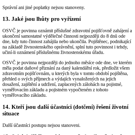
Správní ani jiné poplatky nejsou stanoveny.
13. Jaké jsou lhůty pro vyřízení
OSVČ je povinna oznámit příslušné zdravotní pojišťovně zahájení a
ukončení samostatné výdělečné činnosti nejpozději do 8 dnů ode
dne, kdy tuto činnost zahájila nebo ukončila. Pojištěnec, podnikající
na základě živnostenského oprávnění, splní tuto povinnost i tehdy,
učiní-li oznámení příslušnému živnostenskému úřadu.
OSVČ je povinna nejpozději do jednoho měsíce ode dne, ve kterém
měla podat daňové přiznání za daný kalendářní rok, předložit všem
zdravotním pojišťovnám, u kterých byla v tomto období pojištěna,
přehled o svých příjmech a výdajích vynaložených na jejich
dosažení, zajištění a udržení, zaplacených zálohách na pojistné,
vyměřovacím základu a pojistném vypočteném z tohoto
vyměřovacího základu.
14. Kteří jsou další účastníci (dotčení) řešení životní
situace
Další účastníci postupu nejsou stanoveni.