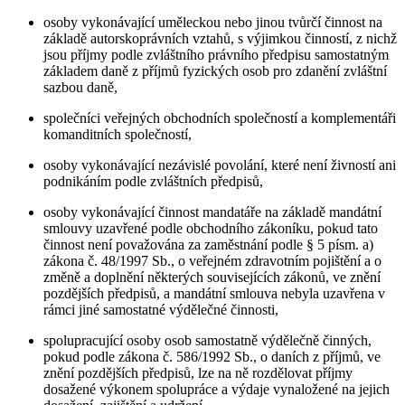
osoby vykonávající uměleckou nebo jinou tvůrčí činnost na
základě autorskoprávních vztahů, s výjimkou činností, z nichž
jsou příjmy podle zvláštního právního předpisu samostatným
základem daně z příjmů fyzických osob pro zdanění zvláštní
sazbou daně,
společníci veřejných obchodních společností a komplementáři
komanditních společností,
osoby vykonávající nezávislé povolání, které není živností ani
podnikáním podle zvláštních předpisů,
osoby vykonávající činnost mandatáře na základě mandátní
smlouvy uzavřené podle obchodního zákoníku, pokud tato
činnost není považována za zaměstnání podle § 5 písm. a)
zákona č. 48/1997 Sb., o veřejném zdravotním pojištění a o
změně a doplnění některých souvisejících zákonů, ve znění
pozdějších předpisů, a mandátní smlouva nebyla uzavřena v
rámci jiné samostatné výdělečné činnosti,
spolupracující osoby osob samostatně výdělečně činných,
pokud podle zákona č. 586/1992 Sb., o daních z příjmů, ve
znění pozdějších předpisů, lze na ně rozdělovat příjmy
dosažené výkonem spolupráce a výdaje vynaložené na jejich