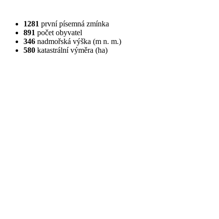
1281
první písemná zmínka
891
počet obyvatel
346
nadmořská výška (m n. m.)
580
katastrální výměra (ha)