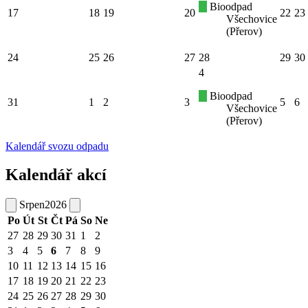
Bioodpad
17
18
19
20
22
23
Všechovice
(Přerov)
24
25
26
27
28
29
30
4
Bioodpad
31
1
2
3
5
6
Všechovice
(Přerov)
Kalendář svozu odpadu
Kalendář akcí
Srpen
2026
Po
Út
St
Čt
Pá
So
Ne
27
28
29
30
31
1
2
3
4
5
6
7
8
9
10
11
12
13
14
15
16
17
18
19
20
21
22
23
24
25
26
27
28
29
30