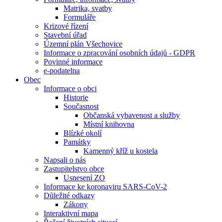
Matrika, svatby
Formuláře
Krizové řízení
Stavební úřad
Územní plán Všechovice
Informace o zpracování osobních údajů - GDPR
Povinné informace
e-podatelna
Obec
Informace o obci
Historie
Současnost
Občanská vybavenost a služby
Místní knihovna
Blízké okolí
Památky
Kamenný kříž u kostela
Napsali o nás
Zastupitelstvo obce
Usnesení ZO
Informace ke koronaviru SARS-CoV-2
Důležité odkazy
Zákony
Interaktivní mapa