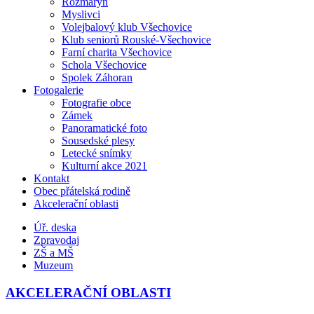
Rozmarýn
Myslivci
Volejbalový klub Všechovice
Klub seniorů Rouské-Všechovice
Farní charita Všechovice
Schola Všechovice
Spolek Záhoran
Fotogalerie
Fotografie obce
Zámek
Panoramatické foto
Sousedské plesy
Letecké snímky
Kulturní akce 2021
Kontakt
Obec přátelská rodině
Akcelerační oblasti
Úř. deska
Zpravodaj
ZŠ a MŠ
Muzeum
AKCELERAČNÍ OBLASTI