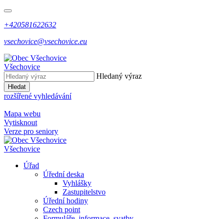
+420581622632
vsechovice@vsechovice.eu
Všechovice
Hledaný výraz
Hledat
rozšířené vyhledávání
Mapa webu
Vytisknout
Verze pro seniory
Všechovice
Úřad
Úřední deska
Vyhlášky
Zastupitelstvo
Úřední hodiny
Czech point
Formuláře, informace, svatby