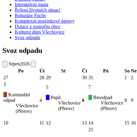
Interaktivní mapa
Řešení životních situací
Bohuslav Fuchs
Komplexní pozemkové úpravy
Dotace z rozpočtu obce
Kulturní dům Všechovice
Svoz odpadu
Svoz odpadu
Srpen
2026
Po
Út
St
Čt
Pá
So
Ne
27
28
29
30
31
1
2
3
5
7
Komunální
Papír
Bioodpad
odpad
4
6
8
9
Všechovice
Všechovice
Všechovice
(Přerov)
(Přerov)
(Přerov)
10
11
12
13
14
15
16
21