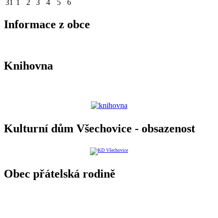
31
1
2
3
4
5
6
Informace z obce
Knihovna
Kulturní dům Všechovice - obsazenost
Obec přátelská rodině