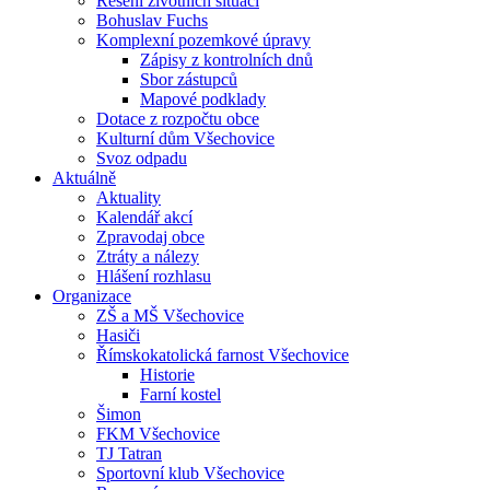
Řešení životních situací
Bohuslav Fuchs
Komplexní pozemkové úpravy
Zápisy z kontrolních dnů
Sbor zástupců
Mapové podklady
Dotace z rozpočtu obce
Kulturní dům Všechovice
Svoz odpadu
Aktuálně
Aktuality
Kalendář akcí
Zpravodaj obce
Ztráty a nálezy
Hlášení rozhlasu
Organizace
ZŠ a MŠ Všechovice
Hasiči
Římskokatolická farnost Všechovice
Historie
Farní kostel
Šimon
FKM Všechovice
TJ Tatran
Sportovní klub Všechovice