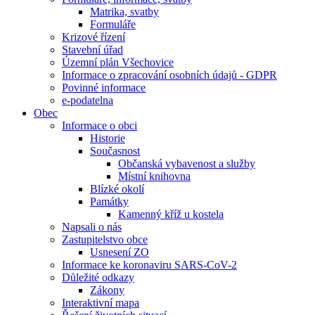
Matrika, svatby
Formuláře
Krizové řízení
Stavební úřad
Územní plán Všechovice
Informace o zpracování osobních údajů - GDPR
Povinné informace
e-podatelna
Obec
Informace o obci
Historie
Současnost
Občanská vybavenost a služby
Místní knihovna
Blízké okolí
Památky
Kamenný kříž u kostela
Napsali o nás
Zastupitelstvo obce
Usnesení ZO
Informace ke koronaviru SARS-CoV-2
Důležité odkazy
Zákony
Interaktivní mapa