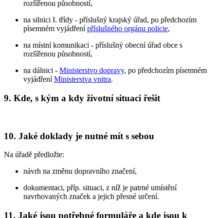
rozšířenou působností,
na silnici I. třídy - příslušný krajský úřad, po předchozím
písemném vyjádření
příslušného orgánu policie
,
na místní komunikaci - příslušný obecní úřad obce s
rozšířenou působností,
na dálnici -
Ministerstvo dopravy
, po předchozím písemném
vyjádření
Ministerstva vnitra
.
9. Kde, s kým a kdy životní situaci řešit
10. Jaké doklady je nutné mít s sebou
Na úřadě předložte:
návrh na změnu dopravního značení,
dokumentaci, příp. situaci, z níž je patrné umístění
navrhovaných značek a jejich přesné určení.
11. Jaké jsou potřebné formuláře a kde jsou k