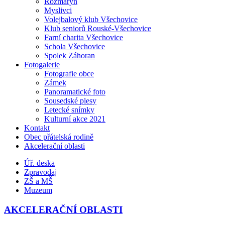
Rozmarýn
Myslivci
Volejbalový klub Všechovice
Klub seniorů Rouské-Všechovice
Farní charita Všechovice
Schola Všechovice
Spolek Záhoran
Fotogalerie
Fotografie obce
Zámek
Panoramatické foto
Sousedské plesy
Letecké snímky
Kulturní akce 2021
Kontakt
Obec přátelská rodině
Akcelerační oblasti
Úř. deska
Zpravodaj
ZŠ a MŠ
Muzeum
AKCELERAČNÍ OBLASTI