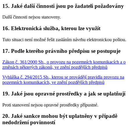
15. Jaké další činnosti jsou po žadateli požadovány
Další činnosti nejsou stanoveny.
16. Elektronická služba, kterou lze využít
Tuto situaci není možné řešit zasláním návrhu elektronickou poštou.
17. Podle kterého právního předpisu se postupuje
Zákon č. 361/2000 Sb., o provozu na pozemních komunikacích a o
změnách některých zákonů, ve znění pozdějších předpisů
Vyhláška č. 294/2015 Sb., kterou se provádějí pravidla provozu na
pozemních komunikacích, ve znění pozdějších předpisů
19. Jaké jsou opravné prostředky a jak se uplatňují
Proti stanovení nejsou opravné prostředky přípustné.
20. Jaké sankce mohou být uplatněny v případě
nedodržení povinností