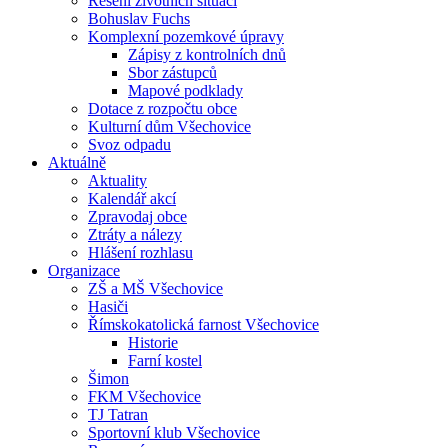
Řešení životních situací
Bohuslav Fuchs
Komplexní pozemkové úpravy
Zápisy z kontrolních dnů
Sbor zástupců
Mapové podklady
Dotace z rozpočtu obce
Kulturní dům Všechovice
Svoz odpadu
Aktuálně
Aktuality
Kalendář akcí
Zpravodaj obce
Ztráty a nálezy
Hlášení rozhlasu
Organizace
ZŠ a MŠ Všechovice
Hasiči
Římskokatolická farnost Všechovice
Historie
Farní kostel
Šimon
FKM Všechovice
TJ Tatran
Sportovní klub Všechovice