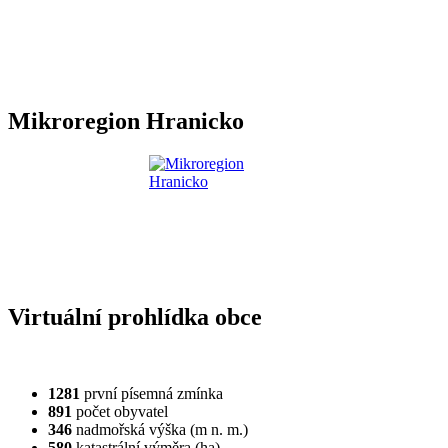
Mikroregion Hranicko
Virtuální prohlídka obce
1281
první písemná zmínka
891
počet obyvatel
346
nadmořská výška (m n. m.)
580
katastrální výměra (ha)