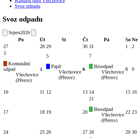
Kulturní dům Všechovice
Svoz odpadu
Svoz odpadu
Srpen
2026
Po
Út
St
Čt
Pá
So
Ne
27
28
29
30
31
1
2
3
5
7
Komunální
Papír
Bioodpad
odpad
4
6
8
9
Všechovice
Všechovice
Všechovice
(Přerov)
(Přerov)
(Přerov)
10
11
12
13
14
15
16
21
Bioodpad
17
18
19
20
22
23
Všechovice
(Přerov)
24
25
26
27
28
29
30