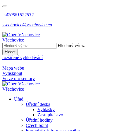
+420581622632
vsechovice@vsechovice.eu
Všechovice
Hledaný výraz
Hledat
rozšířené vyhledávání
Mapa webu
Vytisknout
Verze pro seniory
Všechovice
Úřad
Úřední deska
Vyhlášky
Zastupitelstvo
Úřední hodiny
Czech point
Formuláře, informace, svatby