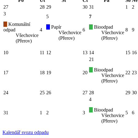
Po
Út
St
Čt
Pá
So
Ne
27
28
29
30
31
1
2
3
5
7
Komunální
Papír
Bioodpad
odpad
4
6
8
9
Všechovice
Všechovice
Všechovice
(Přerov)
(Přerov)
(Přerov)
10
11
12
13
14
15
16
21
Bioodpad
17
18
19
20
22
23
Všechovice
(Přerov)
24
25
26
27
28
29
30
4
Bioodpad
31
1
2
3
5
6
Všechovice
(Přerov)
Kalendář svozu odpadu