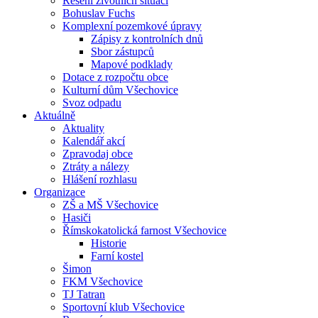
Řešení životních situací
Bohuslav Fuchs
Komplexní pozemkové úpravy
Zápisy z kontrolních dnů
Sbor zástupců
Mapové podklady
Dotace z rozpočtu obce
Kulturní dům Všechovice
Svoz odpadu
Aktuálně
Aktuality
Kalendář akcí
Zpravodaj obce
Ztráty a nálezy
Hlášení rozhlasu
Organizace
ZŠ a MŠ Všechovice
Hasiči
Římskokatolická farnost Všechovice
Historie
Farní kostel
Šimon
FKM Všechovice
TJ Tatran
Sportovní klub Všechovice