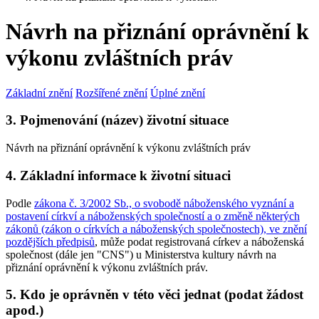
Návrh na přiznání oprávnění k
výkonu zvláštních práv
Základní znění
Rozšířené znění
Úplné znění
3. Pojmenování (název) životní situace
Návrh na přiznání oprávnění k výkonu zvláštních práv
4. Základní informace k životní situaci
Podle
zákona č. 3/2002 Sb., o svobodě náboženského vyznání a
postavení církví a náboženských společností a o změně některých
zákonů (zákon o církvích a náboženských společnostech), ve znění
pozdějších předpisů
, může podat registrovaná církev a náboženská
společnost (dále jen "CNS") u Ministerstva kultury návrh na
přiznání oprávnění k výkonu zvláštních práv.
5. Kdo je oprávněn v této věci jednat (podat žádost
apod.)