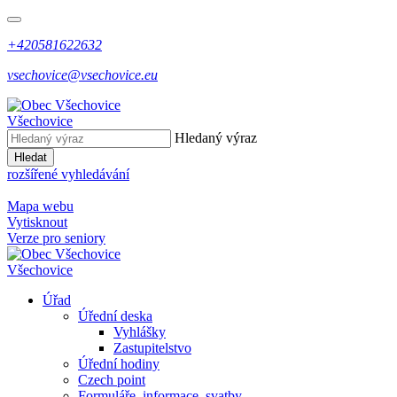
+420581622632
vsechovice@vsechovice.eu
Všechovice
Hledaný výraz
Hledat
rozšířené vyhledávání
Mapa webu
Vytisknout
Verze pro seniory
Všechovice
Úřad
Úřední deska
Vyhlášky
Zastupitelstvo
Úřední hodiny
Czech point
Formuláře, informace, svatby