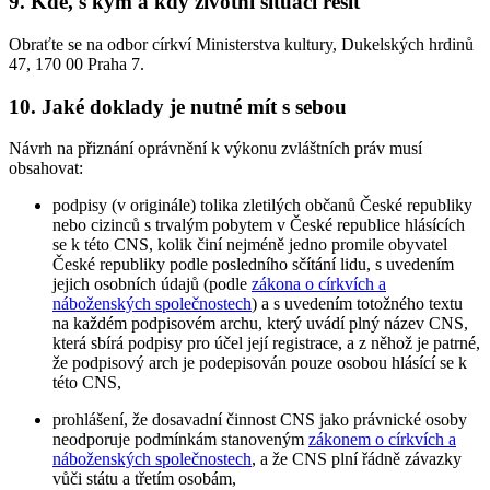
9. Kde, s kým a kdy životní situaci řešit
Obraťte se na odbor církví Ministerstva kultury, Dukelských hrdinů
47, 170 00 Praha 7.
10. Jaké doklady je nutné mít s sebou
Návrh na přiznání oprávnění k výkonu zvláštních práv musí
obsahovat:
podpisy (v originále) tolika zletilých občanů České republiky
nebo cizinců s trvalým pobytem v České republice hlásících
se k této CNS, kolik činí nejméně jedno promile obyvatel
České republiky podle posledního sčítání lidu, s uvedením
jejich osobních údajů (podle
zákona o církvích a
náboženských společnostech
) a s uvedením totožného textu
na každém podpisovém archu, který uvádí plný název CNS,
která sbírá podpisy pro účel její registrace, a z něhož je patrné,
že podpisový arch je podepisován pouze osobou hlásící se k
této CNS,
prohlášení, že dosavadní činnost CNS jako právnické osoby
neodporuje podmínkám stanoveným
zákonem o církvích a
náboženských společnostech
, a že CNS plní řádně závazky
vůči státu a třetím osobám,