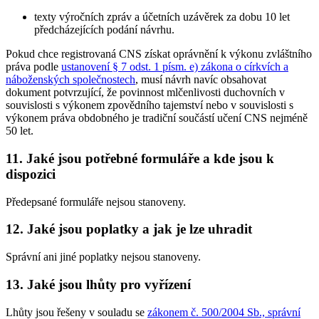
texty výročních zpráv a účetních uzávěrek za dobu 10 let
předcházejících podání návrhu.
Pokud chce registrovaná CNS získat oprávnění k výkonu zvláštního
práva podle
ustanovení § 7 odst. 1 písm. e) zákona o církvích a
náboženských společnostech
, musí návrh navíc obsahovat
dokument potvrzující, že povinnost mlčenlivosti duchovních v
souvislosti s výkonem zpovědního tajemství nebo v souvislosti s
výkonem práva obdobného je tradiční součástí učení CNS nejméně
50 let.
11. Jaké jsou potřebné formuláře a kde jsou k
dispozici
Předepsané formuláře nejsou stanoveny.
12. Jaké jsou poplatky a jak je lze uhradit
Správní ani jiné poplatky nejsou stanoveny.
13. Jaké jsou lhůty pro vyřízení
Lhůty jsou řešeny v souladu se
zákonem č. 500/2004 Sb., správní