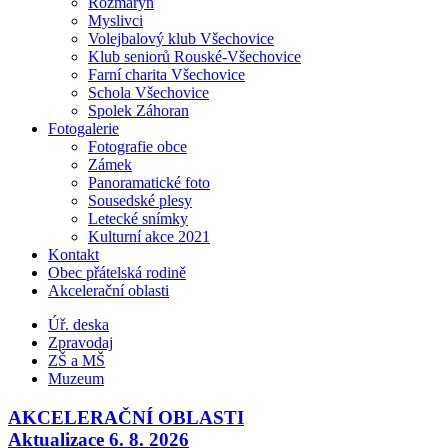
Rozmarýn
Myslivci
Volejbalový klub Všechovice
Klub seniorů Rouské-Všechovice
Farní charita Všechovice
Schola Všechovice
Spolek Záhoran
Fotogalerie
Fotografie obce
Zámek
Panoramatické foto
Sousedské plesy
Letecké snímky
Kulturní akce 2021
Kontakt
Obec přátelská rodině
Akcelerační oblasti
Úř. deska
Zpravodaj
ZŠ a MŠ
Muzeum
AKCELERAČNÍ OBLASTI
Aktualizace 6. 8. 2026