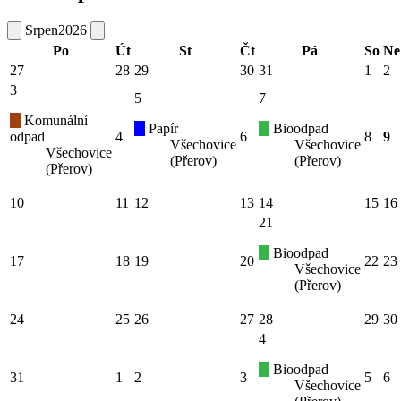
Srpen
2026
Po
Út
St
Čt
Pá
So
Ne
27
28
29
30
31
1
2
3
5
7
Komunální
Papír
Bioodpad
odpad
4
6
8
9
Všechovice
Všechovice
Všechovice
(Přerov)
(Přerov)
(Přerov)
10
11
12
13
14
15
16
21
Bioodpad
17
18
19
20
22
23
Všechovice
(Přerov)
24
25
26
27
28
29
30
4
Bioodpad
31
1
2
3
5
6
Všechovice