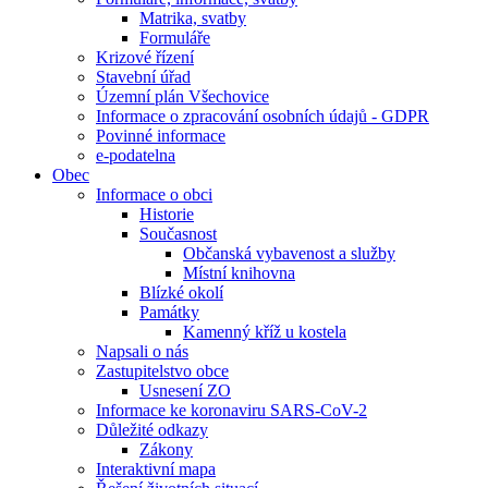
Matrika, svatby
Formuláře
Krizové řízení
Stavební úřad
Územní plán Všechovice
Informace o zpracování osobních údajů - GDPR
Povinné informace
e-podatelna
Obec
Informace o obci
Historie
Současnost
Občanská vybavenost a služby
Místní knihovna
Blízké okolí
Památky
Kamenný kříž u kostela
Napsali o nás
Zastupitelstvo obce
Usnesení ZO
Informace ke koronaviru SARS-CoV-2
Důležité odkazy
Zákony
Interaktivní mapa