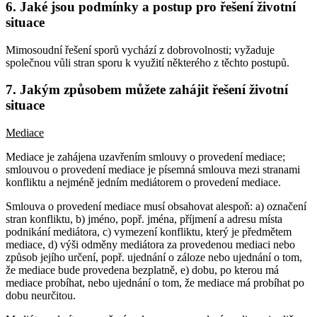
6. Jaké jsou podmínky a postup pro řešení životní
situace
Mimosoudní řešení sporů vychází z dobrovolnosti; vyžaduje
společnou vůli stran sporu k využití některého z těchto postupů.
7. Jakým způsobem můžete zahájit řešení životní
situace
Mediace
Mediace je zahájena uzavřením smlouvy o provedení mediace;
smlouvou o provedení mediace je písemná smlouva mezi stranami
konfliktu a nejméně jedním mediátorem o provedení mediace.
Smlouva o provedení mediace musí obsahovat alespoň: a) označení
stran konfliktu, b) jméno, popř. jména, příjmení a adresu místa
podnikání mediátora, c) vymezení konfliktu, který je předmětem
mediace, d) výši odměny mediátora za provedenou mediaci nebo
způsob jejího určení, popř. ujednání o záloze nebo ujednání o tom,
že mediace bude provedena bezplatně, e) dobu, po kterou má
mediace probíhat, nebo ujednání o tom, že mediace má probíhat po
dobu neurčitou.