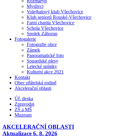
Rozmarýn
Myslivci
Volejbalový klub Všechovice
Klub seniorů Rouské-Všechovice
Farní charita Všechovice
Schola Všechovice
Spolek Záhoran
Fotogalerie
Fotografie obce
Zámek
Panoramatické foto
Sousedské plesy
Letecké snímky
Kulturní akce 2021
Kontakt
Obec přátelská rodině
Akcelerační oblasti
Úř. deska
Zpravodaj
ZŠ a MŠ
Muzeum
AKCELERAČNÍ OBLASTI
Aktualizace 6. 8. 2026