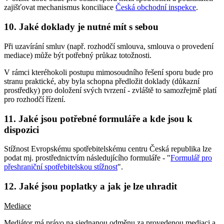
zajišťovat mechanismus konciliace
Česká obchodní inspekce
.
10. Jaké doklady je nutné mít s sebou
Při uzavírání smluv (např. rozhodčí smlouva, smlouva o provedení
mediace) může být potřebný průkaz totožnosti.
V rámci kteréhokoli postupu mimosoudního řešení sporu bude pro
stranu praktické, aby byla schopna předložit doklady (důkazní
prostředky) pro doložení svých tvrzení - zvláště to samozřejmě platí
pro rozhodčí řízení.
11. Jaké jsou potřebné formuláře a kde jsou k
dispozici
Stížnost Evropskému spotřebitelskému centru Česká republika lze
podat mj. prostřednictvím následujícího formuláře - "
Formulář pro
přeshraniční spotřebitelskou stížnost
".
12. Jaké jsou poplatky a jak je lze uhradit
Mediace
Mediátor má právo na sjednanou odměnu za provedenou mediaci a