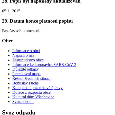
28. Popis byl naposledy aktualizován
05.11.2015
29. Datum konce platnosti popisu
Bez časového omezení.
Obec
Informace o obci
Napsali o nás
Zastupitelstvo obce
Informace ke koronaviru SARS-CoV-2
Důležité odkazy
Interaktivní mapa
Řešení životních situací
Bohuslav Fuchs
Komplexní pozemkové úpravy
Dotace z rozpočtu obce
Kulturní dům Všechovice
Svoz odpadu
Svoz odpadu