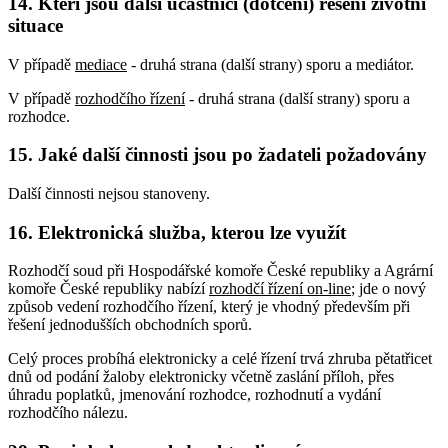
14. Kteří jsou další účastníci (dotčení) řešení životní
situace
V případě
mediace
- druhá strana (další strany) sporu a mediátor.
V případě
rozhodčího řízení
- druhá strana (další strany) sporu a
rozhodce.
15. Jaké další činnosti jsou po žadateli požadovány
Další činnosti nejsou stanoveny.
16. Elektronická služba, kterou lze využít
Rozhodčí soud při Hospodářské komoře České republiky a Agrární
komoře České republiky nabízí
rozhodčí řízení on-line
; jde o nový
způsob vedení rozhodčího řízení, který je vhodný především při
řešení jednodušších obchodních sporů.
Celý proces probíhá elektronicky a celé řízení trvá zhruba pětatřicet
dnů od podání žaloby elektronicky včetně zaslání příloh, přes
úhradu poplatků, jmenování rozhodce, rozhodnutí a vydání
rozhodčího nálezu.