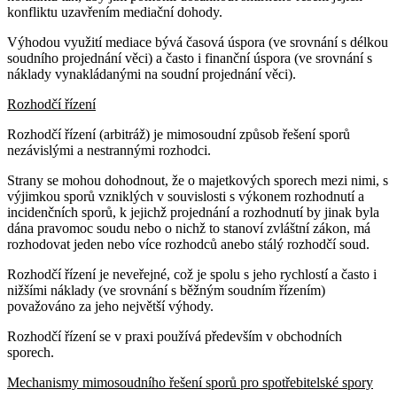
konfliktu uzavřením mediační dohody.
Výhodou využití mediace bývá časová úspora (ve srovnání s délkou
soudního projednání věci) a často i finanční úspora (ve srovnání s
náklady vynakládanými na soudní projednání věci).
Rozhodčí řízení
Rozhodčí řízení (arbitráž) je mimosoudní způsob řešení sporů
nezávislými a nestrannými rozhodci.
Strany se mohou dohodnout, že o majetkových sporech mezi nimi, s
výjimkou sporů vzniklých v souvislosti s výkonem rozhodnutí a
incidenčních sporů, k jejichž projednání a rozhodnutí by jinak byla
dána pravomoc soudu nebo o nichž to stanoví zvláštní zákon, má
rozhodovat jeden nebo více rozhodců anebo stálý rozhodčí soud.
Rozhodčí řízení je neveřejné, což je spolu s jeho rychlostí a často i
nižšími náklady (ve srovnání s běžným soudním řízením)
považováno za jeho největší výhody.
Rozhodčí řízení se v praxi používá především v obchodních
sporech.
Mechanismy mimosoudního řešení sporů pro spotřebitelské spory