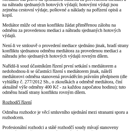
na náhradu sjednaných hotových výdajů; hotovými výdaji jsou
zejména cestovní výdaje, poštovné a náklady na pořízení opisů a
kopií.
Mediátor může od stran konfliktu žádat přiměřenou zálohu na
odměnu za provedenou mediaci a náhradu sjednaných hotových
výdajů.
Není-li ve smlouvě o provedení mediace sjednáno jinak, hradí strany
konfliktu sjednanou odměnu mediátora za provedenou mediaci a
náhradu jeho sjednaných hotových výdajů rovným dílem.
Nařídil-li soud účastníkům řízení první setkání s mediátorem a
nedohodnou-li se účastníci řízení s mediátorem jinak, náleží
mediátorovi odměna stanovená prováděcím právním předpisem (dle
vyhlášky č. 277/2012 Sb., o zkouškách a odměně mediátora, činí
aktuálně výše odměny 400 Kč - za každou započatou hodinu); tuto
odměnu hradí strany konfliktu rovným dílem.
Rozhodčí řízení
Odměna rozhodce je věcí smluvního ujednání mezi stranami sporu a
rozhodcem.
Profesionální rozhodci a stálé rozhodčí soudy mívají stanoveny