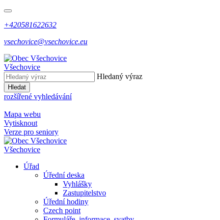
+420581622632
vsechovice@vsechovice.eu
Všechovice
Hledaný výraz
Hledat
rozšířené vyhledávání
Mapa webu
Vytisknout
Verze pro seniory
Všechovice
Úřad
Úřední deska
Vyhlášky
Zastupitelstvo
Úřední hodiny
Czech point
Formuláře, informace, svatby