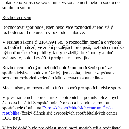
notářského zápisu se svolením k vykonatelnosti nebo u soudu do
soudního smíru.
Rozhodčí řízení
Rozhodovat spor bude jeden nebo více rozhodců anebo stálý
rozhodčí soud dle určení v rozhodčí smlouvě.
V režimu zákona č. 216/1994 Sb., o rozhodčím řízení a o výkonu
rozhodčích nálezů, ve znění pozdějších předpisů, rozhodcem může
být občan České republiky, který je zletilý, bezúhonný a plně
svéprávný, pokud zvláštní předpis nestanoví jinak.
Rozhodcem určeným rozhodčí doložkou pro řešení sporů ze
spotřebitelských smluv může být jen osoba, která je zapsána v
seznamu rozhodců vedeném Ministerstvem spravedlnosti.
Mechanismy mimosoudního řešení sporů pro spotřebitelské spory
V přeshraničních sporech mezi spotřebiteli a podnikateli z jiných
členských států Evropské unie, Norska a Islandu se mohou
spotřebitelé obrátit na
Evropské spotřebitelské centrum Česká
republika
(český článek sítě evropských spotřebitelských center
ECC-net).
V brzké době bude pro oblast sporů mezi spotřebiteli a podnikateli