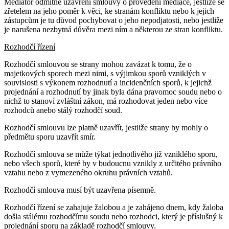
Mediátor odmítne uzavření smlouvy o provedení mediace, jestliže se
zřetelem na jeho poměr k věci, ke stranám konfliktu nebo k jejich
zástupcům je tu důvod pochybovat o jeho nepodjatosti, nebo jestliže
je narušena nezbytná důvěra mezi ním a některou ze stran konfliktu.
Rozhodčí řízení
Rozhodčí smlouvou se strany mohou zavázat k tomu, že o
majetkových sporech mezi nimi, s výjimkou sporů vzniklých v
souvislosti s výkonem rozhodnutí a incidenčních sporů, k jejichž
projednání a rozhodnutí by jinak byla dána pravomoc soudu nebo o
nichž to stanoví zvláštní zákon, má rozhodovat jeden nebo více
rozhodců anebo stálý rozhodčí soud.
Rozhodčí smlouvu lze platně uzavřít, jestliže strany by mohly o
předmětu sporu uzavřít smír.
Rozhodčí smlouva se může týkat jednotlivého již vzniklého sporu,
nebo všech sporů, které by v budoucnu vznikly z určitého právního
vztahu nebo z vymezeného okruhu právních vztahů.
Rozhodčí smlouva musí být uzavřena písemně.
Rozhodčí řízení se zahajuje žalobou a je zahájeno dnem, kdy žaloba
došla stálému rozhodčímu soudu nebo rozhodci, který je příslušný k
projednání sporu na základě rozhodčí smlouvy.