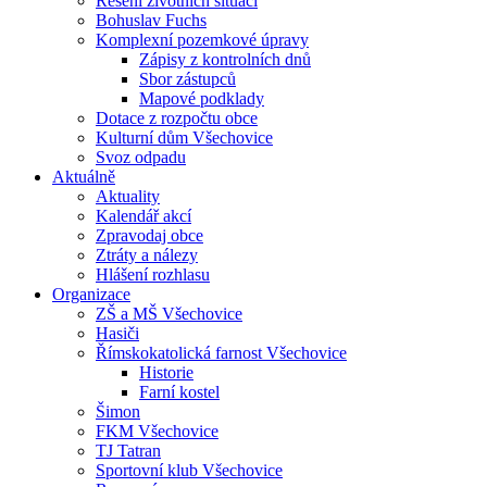
Řešení životních situací
Bohuslav Fuchs
Komplexní pozemkové úpravy
Zápisy z kontrolních dnů
Sbor zástupců
Mapové podklady
Dotace z rozpočtu obce
Kulturní dům Všechovice
Svoz odpadu
Aktuálně
Aktuality
Kalendář akcí
Zpravodaj obce
Ztráty a nálezy
Hlášení rozhlasu
Organizace
ZŠ a MŠ Všechovice
Hasiči
Římskokatolická farnost Všechovice
Historie
Farní kostel
Šimon
FKM Všechovice
TJ Tatran
Sportovní klub Všechovice