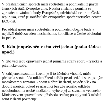
V přeshraničních sporech mezi spotřebiteli a podnikateli z jiných
členských států Evropské unie, Norska a Islandu pomáhá se
zprostředkováním dohody Evropské spotřebitelské centrum Česká
republika, které je součástí sítě evropských spotřebitelských center
ECC-net.
Pro oblast sporů mezi spotřebiteli a podnikateli obecně bude v
nejbližší době zaveden mechanismus konciliace u České obchodní
inspekce.
5. Kdo je oprávněn v této věci jednat (podat žádost
apod.)
V této věci jsou oprávněny jednat primárně strany sporu - fyzické a
právnické osoby.
V zahájeném soudním řízení, je-li to účelné a vhodné, může
předseda senátu účastníkům řízení nařídit první setkání se zapsaným
mediátorem v rozsahu 3 hodin a přerušit řízení, nejdéle však na
dobu 3 měsíců; pokud se účastníci bez zbytečného odkladu
nedohodnou na osobě mediátora, vybere jej ze seznamu vedeného
Ministerstvem spravedlnosti předseda senátu; po uplynutí 3 měsíců
soud v řízení pokračuje.