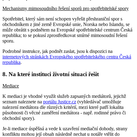
Mechanismy mimosoudního řešení sporů pro spotřebitelské spory
Spotřebitel, který sám není schopen vyřešit přeshraniční spor s
obchodníkem z jiné země Evropské unie, Norska nebo Islandu, se
může obrátit s podnětem na Evropské spotřebitelské centrum Česká
republika; to se pokusí zprostředkovat smírné mimosoudní řešení
sporu.
Podrobné instrukce, jak podnět zaslat, jsou k dispozici na
internetových stránkách Evropského spotřebitelského centra Česká
republika
.
8. Na které instituci životní situaci řešit
Mediace
K mediaci je vhodné využít služeb zapsaných mediátorů, jejichž
seznam naleznete na
portálu Justice.cz
(vyhledávač umožňuje
nalezení mediátora dle různých kritérií, mezi které patří lokalita
působnosti či věcné zaměření mediátora - např. rodinné právo či
obchodní spory).
Je-li mediace úspěšná a vede k uzavření mediační dohody, strany
konfliktu mohou její obsah následně nechat u notáře vtělit do