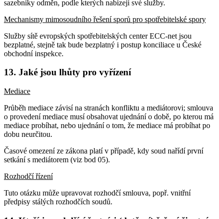
sazebníky odměn, podle kterých nabízejí své služby.
Mechanismy mimosoudního řešení sporů pro spotřebitelské spory
Služby sítě evropských spotřebitelských center ECC-net jsou
bezplatné, stejně tak bude bezplatný i postup konciliace u České
obchodní inspekce.
13. Jaké jsou lhůty pro vyřízení
Mediace
Průběh mediace závisí na stranách konfliktu a mediátorovi; smlouva
o provedení mediace musí obsahovat ujednání o době, po kterou má
mediace probíhat, nebo ujednání o tom, že mediace má probíhat po
dobu neurčitou.
Časové omezení ze zákona platí v případě, kdy soud nařídí první
setkání s mediátorem (viz bod 05).
Rozhodčí řízení
Tuto otázku může upravovat rozhodčí smlouva, popř. vnitřní
předpisy stálých rozhodčích soudů.