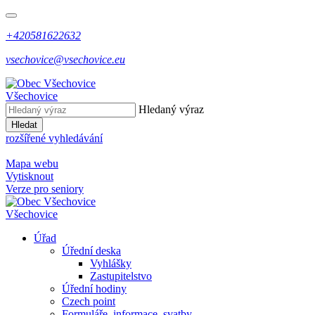
+420581622632
vsechovice@vsechovice.eu
Všechovice
Hledaný výraz
Hledat
rozšířené vyhledávání
Mapa webu
Vytisknout
Verze pro seniory
Všechovice
Úřad
Úřední deska
Vyhlášky
Zastupitelstvo
Úřední hodiny
Czech point
Formuláře, informace, svatby