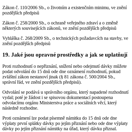
Zákon č. 110/2006 Sb., o životním a existenčním minimu, ve znění
pozdějších předpisů
Zákon č. 258/2000 Sb., o ochraně veřejného zdraví a o změně
některých souvisejících zákonů, ve znění pozdějších předpisů
Vyhláška č. 268/2009 Sb., o technických požadavcích na stavby, ve
znění pozdějších předpisů
19. Jaké jsou opravné prostředky a jak se uplatňují
Proti rozhodnutí o nepřiznání, snížení nebo odejmutí dávky můžete
podat odvolání do 15 dnů ode dne oznámení rozhodnutí, pokud
zvláštní zákon nestanoví jinak (§ 81 zákona č. 500/2004 Sb.,
správní řád, ve znění pozdějších předpisů).
Odvolání se podává u správního orgánu, který napadené rozhodnutí
vydal; poté je žádost i se spisovou dokumentací postoupena
odvolacímu orgánu Ministerstva práce a sociálních věcí, který
následně rozhodne.
Proti oznámení lze podat písemně námitku do 15 dnů ode dne
výplaty první splátky dávky po jejím přiznání nebo ode dne výplaty
dávky po jejím přiznání námitky na úřad, který dávku přiznal.