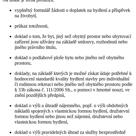
vyplněný formulář žádosti o doplatek na bydlení a příspěvek
na živobytí,
průkaz totožnosti,
doklad o tom, že byt, jiný než obytný prostor nebo ubytovací
zařízení jsou užívány na základě smlouvy, rozhodnutí nebo
jiného právního titulu,
doklad o podlahové ploše bytu nebo jiného než obytného
prostoru,
doklady, na základě kterých je možné získat údaje potřebné k
hodnocení standardů kvality bydlení stavby pro individuální
či rodinnou rekreaci nebo jiného než obytného prostoru podle
§ 33b zákona č. 111/2006 Sb., o pomoci v hmotné nouzi, ve
znění pozdějších předpisů,
doklad o výši a úhradě nájemného, popř. o výši obdobných
nákladů spojených s vlastnickou formou bydlení, družstevní
formou bydlení nebo jinou než nájemní, družstevní nebo
vlastnickou formou bydlení,
doklad o výši pravidelných úhrad za služby bezprostředně