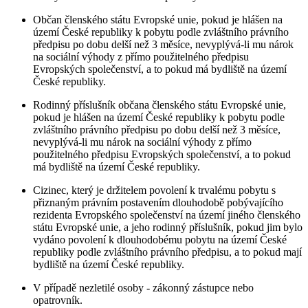
Občan členského státu Evropské unie, pokud je hlášen na
území České republiky k pobytu podle zvláštního právního
předpisu po dobu delší než 3 měsíce, nevyplývá-li mu nárok
na sociální výhody z přímo použitelného předpisu
Evropských společenství, a to pokud má bydliště na území
České republiky.
Rodinný příslušník občana členského státu Evropské unie,
pokud je hlášen na území České republiky k pobytu podle
zvláštního právního předpisu po dobu delší než 3 měsíce,
nevyplývá-li mu nárok na sociální výhody z přímo
použitelného předpisu Evropských společenství, a to pokud
má bydliště na území České republiky.
Cizinec, který je držitelem povolení k trvalému pobytu s
přiznaným právním postavením dlouhodobě pobývajícího
rezidenta Evropského společenství na území jiného členského
státu Evropské unie, a jeho rodinný příslušník, pokud jim bylo
vydáno povolení k dlouhodobému pobytu na území České
republiky podle zvláštního právního předpisu, a to pokud mají
bydliště na území České republiky.
V případě nezletilé osoby - zákonný zástupce nebo
opatrovník.