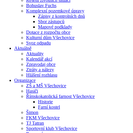
Řešení životních situací
Bohuslav Fuchs
Komplexní pozemkové úpravy
Zápisy z kontrolních dnů
Sbor zástupců
Mapové podklady
Dotace z rozpočtu obce
Kulturní dům Všechovice
Svoz odpadu
Aktuálně
Aktuality
Kalendář akcí
Zpravodaj obce
Ztráty a nálezy
Hlášení rozhlasu
Organizace
ZŠ a MŠ Všechovice
Hasiči
Římskokatolická farnost Všechovice
Historie
Farní kostel
Šimon
FKM Všechovice
TJ Tatran
Sportovní klub Všechovice