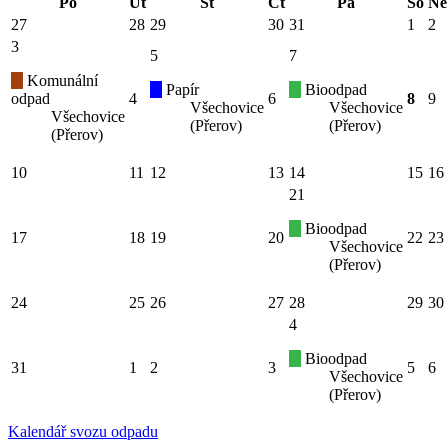
Po
Út
St
Čt
Pá
So
Ne
27
28
29
30
31
1
2
3
5
7
Komunální
Papír
Bioodpad
odpad
4
6
8
9
Všechovice
Všechovice
Všechovice
(Přerov)
(Přerov)
(Přerov)
10
11
12
13
14
15
16
21
Bioodpad
17
18
19
20
22
23
Všechovice
(Přerov)
24
25
26
27
28
29
30
4
Bioodpad
31
1
2
3
5
6
Všechovice
(Přerov)
Kalendář svozu odpadu