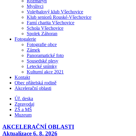
Rozmarýn
Myslivci
Volejbalový klub Všechovice
Klub seniorů Rouské-Všechovice
Farní charita Všechovice
Schola Všechovice
Spolek Záhoran
Fotogalerie
Fotografie obce
Zámek
Panoramatické foto
Sousedské plesy
Letecké snímky
Kulturní akce 2021
Kontakt
Obec přátelská rodině
Akcelerační oblasti
Úř. deska
Zpravodaj
ZŠ a MŠ
Muzeum
AKCELERAČNÍ OBLASTI
Aktualizace 6. 8. 2026