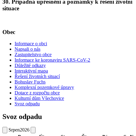
30. Případná upřesnění a poznámky k řešení životní
situace
Obec
Informace o obci
Napsali o nás
Zastupitelstvo obce
Informace ke koronaviru SARS-CoV-2
Důležité odkazy
Interaktivní mapa
Řešení životních situací
Bohuslav Fuchs
Komplexní pozemkové úpravy
Dotace z rozpočtu obce
Kulturní dům Všechovice
Svoz odpadu
Svoz odpadu
Srpen
2026