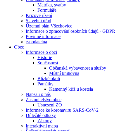
Matrika, svatby
Formuláře
Krizové řízení
Stavební úřad
Územní plán Všechovice
Informace o zpracování osobních údajů - GDPR
Povinné informace
e-podatelna
Obec
Informace o obci
Historie
Současnost
Občanská vybavenost a služby
Místní knihovna
Blízké okolí
Památky
Kamenný kříž u kostela
Napsali o nás
Zastupitelstvo obce
Usnesení ZO
Informace ke koronaviru SARS-CoV-2
Důležité odkazy
Zákony
Interaktivní mapa