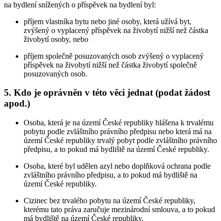
na bydlení snížených o příspěvek na bydlení byl:
příjem vlastníka bytu nebo jiné osoby, která užívá byt,
zvýšený o vyplacený příspěvek na živobytí nižší než částka
živobytí osoby, nebo
příjem společně posuzovaných osob zvýšený o vyplacený
příspěvek na živobytí nižší než částka živobytí společně
posuzovaných osob.
5. Kdo je oprávněn v této věci jednat (podat žádost
apod.)
Osoba, která je na území České republiky hlášena k trvalému
pobytu podle zvláštního právního předpisu nebo která má na
území České republiky trvalý pobyt podle zvláštního právního
předpisu, a to pokud má bydliště na území České republiky.
Osoba, které byl udělen azyl nebo doplňková ochrana podle
zvláštního právního předpisu, a to pokud má bydliště na
území České republiky.
Cizinec bez trvalého pobytu na území České republiky,
kterému tato práva zaručuje mezinárodní smlouva, a to pokud
má bydliště na území České republiky.