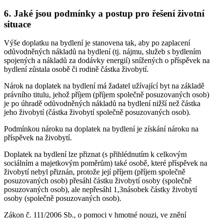
6. Jaké jsou podmínky a postup pro řešení životní
situace
Výše doplatku na bydlení je stanovena tak, aby po zaplacení
odůvodněných nákladů na bydlení (tj. nájmu, služeb s bydlením
spojených a nákladů za dodávky energií) snížených o příspěvek na
bydlení zůstala osobě či rodině částka živobytí.
Nárok na doplatek na bydlení má žadatel užívající byt na základě
právního titulu, jehož příjem (příjem společně posuzovaných osob)
je po úhradě odůvodněných nákladů na bydlení nižší než částka
jeho živobytí (částka živobytí společně posuzovaných osob).
Podmínkou nároku na doplatek na bydlení je získání nároku na
příspěvek na živobytí.
Doplatek na bydlení lze přiznat (s přihlédnutím k celkovým
sociálním a majetkovým poměrům) také osobě, které příspěvek na
živobytí nebyl přiznán, protože její příjem (příjem společně
posuzovaných osob) přesáhl částku živobytí osoby (společně
posuzovaných osob), ale nepřesáhl 1,3násobek částky živobytí
osoby (společně posuzovaných osob).
Zákon č. 111/2006 Sb., o pomoci v hmotné nouzi, ve znění