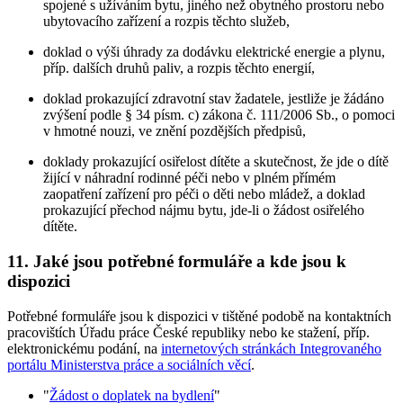
spojené s užíváním bytu, jiného než obytného prostoru nebo
ubytovacího zařízení a rozpis těchto služeb,
doklad o výši úhrady za dodávku elektrické energie a plynu,
příp. dalších druhů paliv, a rozpis těchto energií,
doklad prokazující zdravotní stav žadatele, jestliže je žádáno
zvýšení podle § 34 písm. c) zákona č. 111/2006 Sb., o pomoci
v hmotné nouzi, ve znění pozdějších předpisů,
doklady prokazující osiřelost dítěte a skutečnost, že jde o dítě
žijící v náhradní rodinné péči nebo v plném přímém
zaopatření zařízení pro péči o děti nebo mládež, a doklad
prokazující přechod nájmu bytu, jde-li o žádost osiřelého
dítěte.
11. Jaké jsou potřebné formuláře a kde jsou k
dispozici
Potřebné formuláře jsou k dispozici v tištěné podobě na kontaktních
pracovištích Úřadu práce České republiky nebo ke stažení, příp.
elektronickému podání, na
internetových stránkách Integrovaného
portálu Ministerstva práce a sociálních věcí
.
"
Žádost o doplatek na bydlení
"