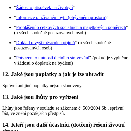
"
Žádost o příspěvek na živobytí
"
"
Informace o užívaném bytu (obývaném prostoru)
"
"
Prohlášení o celkových sociálních a majetkových poměrech
"
(u všech společně posuzovaných osob)
"
Doklad o výši měsíčních příjmů
" (u všech společně
posuzovaných osob)
"
Potvrzení o nutnosti dietního stravování
" (pokud je vyplněno
v žádosti o doplatek na bydlení)
12. Jaké jsou poplatky a jak je lze uhradit
Správní ani jiné poplatky nejsou stanoveny.
13. Jaké jsou lhůty pro vyřízení
Lhůty jsou řešeny v souladu se zákonem č. 500/2004 Sb., správní
řád, ve znění pozdějších předpisů.
14. Kteří jsou další účastníci (dotčení) řešení životní