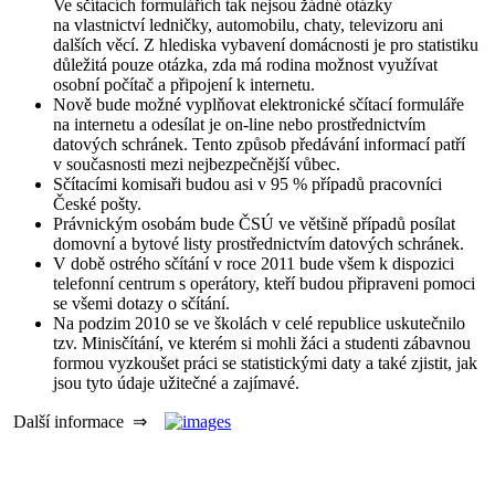
Ve sčítacích formulářích tak nejsou žádné otázky
na vlastnictví ledničky, automobilu, chaty, televizoru ani
dalších věcí. Z hlediska vybavení domácnosti je pro statistiku
důležitá pouze otázka, zda má rodina možnost využívat
osobní počítač a připojení k internetu.
Nově bude možné vyplňovat elektronické sčítací formuláře
na internetu a odesílat je on-line nebo prostřednictvím
datových schránek. Tento způsob předávání informací patří
v současnosti mezi nejbezpečnější vůbec.
Sčítacími komisaři budou asi v 95 % případů pracovníci
České pošty.
Právnickým osobám bude ČSÚ ve většině případů posílat
domovní a bytové listy prostřednictvím datových schránek.
V době ostrého sčítání v roce 2011 bude všem k dispozici
telefonní centrum s operátory, kteří budou připraveni pomoci
se všemi dotazy o sčítání.
Na podzim 2010 se ve školách v celé republice uskutečnilo
tzv. Minisčítání, ve kterém si mohli žáci a studenti zábavnou
formou vyzkoušet práci se statistickými daty a také zjistit, jak
jsou tyto údaje užitečné a zajímavé.
Další informace ⇒