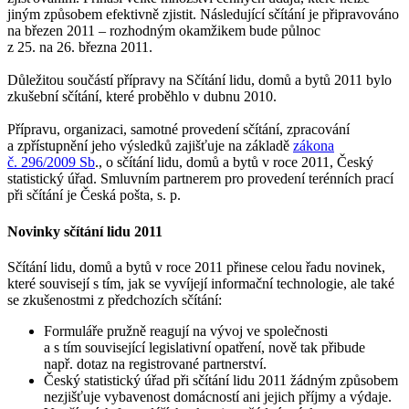
jiným způsobem efektivně zjistit. Následující sčítání je připravováno
na březen 2011 – rozhodným okamžikem bude půlnoc
z 25. na 26. března 2011.
Důležitou součástí přípravy na Sčítání lidu, domů a bytů 2011 bylo
zkušební sčítání, které proběhlo v dubnu 2010.
Přípravu, organizaci, samotné provedení sčítání, zpracování
a zpřístupnění jeho výsledků zajišťuje na základě
zákona
č. 296/2009 Sb
., o sčítání lidu, domů a bytů v roce 2011, Český
statistický úřad. Smluvním partnerem pro provedení terénních prací
při sčítání je Česká pošta, s. p.
Novinky sčítání lidu 2011
Sčítání lidu, domů a bytů v roce 2011 přinese celou řadu novinek,
které souvisejí s tím, jak se vyvíjejí informační technologie, ale také
se zkušenostmi z předchozích sčítání:
Formuláře pružně reagují na vývoj ve společnosti
a s tím související legislativní opatření, nově tak přibude
např. dotaz na registrované partnerství.
Český statistický úřad při sčítání lidu 2011 žádným způsobem
nezjišťuje vybavenost domácností ani jejich příjmy a výdaje.