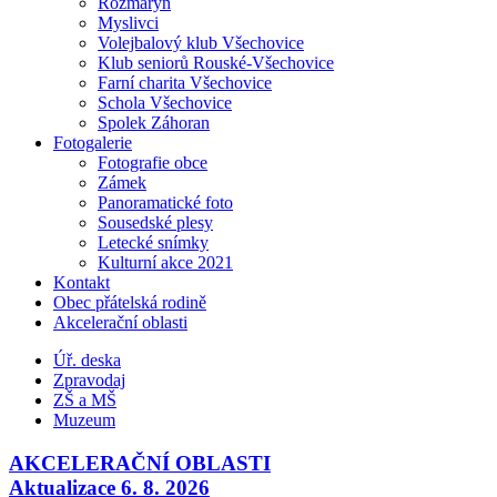
Rozmarýn
Myslivci
Volejbalový klub Všechovice
Klub seniorů Rouské-Všechovice
Farní charita Všechovice
Schola Všechovice
Spolek Záhoran
Fotogalerie
Fotografie obce
Zámek
Panoramatické foto
Sousedské plesy
Letecké snímky
Kulturní akce 2021
Kontakt
Obec přátelská rodině
Akcelerační oblasti
Úř. deska
Zpravodaj
ZŠ a MŠ
Muzeum
AKCELERAČNÍ OBLASTI
Aktualizace 6. 8. 2026