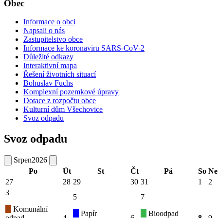
Obec
Informace o obci
Napsali o nás
Zastupitelstvo obce
Informace ke koronaviru SARS-CoV-2
Důležité odkazy
Interaktivní mapa
Řešení životních situací
Bohuslav Fuchs
Komplexní pozemkové úpravy
Dotace z rozpočtu obce
Kulturní dům Všechovice
Svoz odpadu
Svoz odpadu
Srpen
2026
Po
Út
St
Čt
Pá
So
Ne
27
28
29
30
31
1
2
3
5
7
Komunální
Papír
Bioodpad
odpad
4
6
8
9