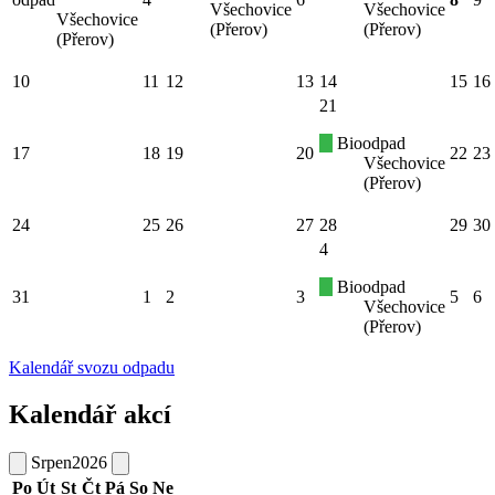
Všechovice
Všechovice
Všechovice
(Přerov)
(Přerov)
(Přerov)
10
11
12
13
14
15
16
21
Bioodpad
17
18
19
20
22
23
Všechovice
(Přerov)
24
25
26
27
28
29
30
4
Bioodpad
31
1
2
3
5
6
Všechovice
(Přerov)
Kalendář svozu odpadu
Kalendář akcí
Srpen
2026
Po
Út
St
Čt
Pá
So
Ne