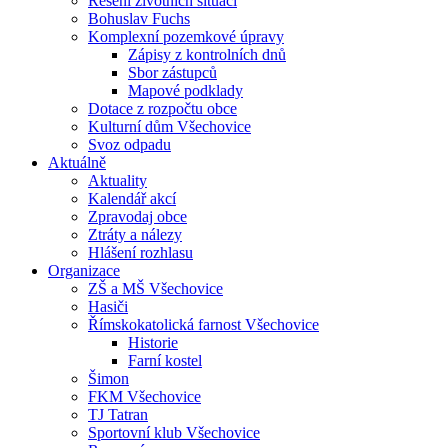
Řešení životních situací
Bohuslav Fuchs
Komplexní pozemkové úpravy
Zápisy z kontrolních dnů
Sbor zástupců
Mapové podklady
Dotace z rozpočtu obce
Kulturní dům Všechovice
Svoz odpadu
Aktuálně
Aktuality
Kalendář akcí
Zpravodaj obce
Ztráty a nálezy
Hlášení rozhlasu
Organizace
ZŠ a MŠ Všechovice
Hasiči
Římskokatolická farnost Všechovice
Historie
Farní kostel
Šimon
FKM Všechovice
TJ Tatran
Sportovní klub Všechovice