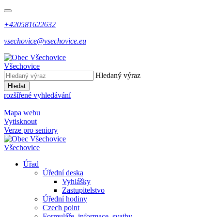
+420581622632
vsechovice@vsechovice.eu
Všechovice
Hledaný výraz
Hledat
rozšířené vyhledávání
Mapa webu
Vytisknout
Verze pro seniory
Všechovice
Úřad
Úřední deska
Vyhlášky
Zastupitelstvo
Úřední hodiny
Czech point
Formuláře, informace, svatby