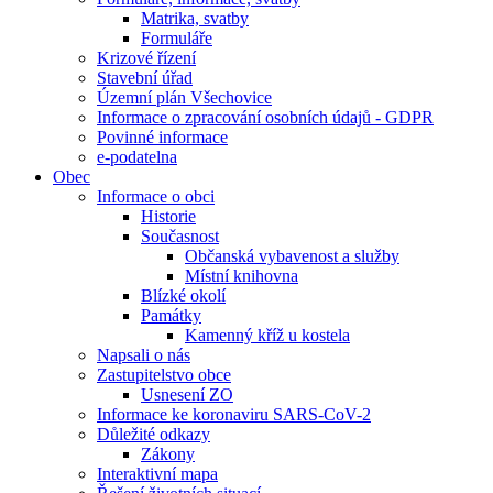
Matrika, svatby
Formuláře
Krizové řízení
Stavební úřad
Územní plán Všechovice
Informace o zpracování osobních údajů - GDPR
Povinné informace
e-podatelna
Obec
Informace o obci
Historie
Současnost
Občanská vybavenost a služby
Místní knihovna
Blízké okolí
Památky
Kamenný kříž u kostela
Napsali o nás
Zastupitelstvo obce
Usnesení ZO
Informace ke koronaviru SARS-CoV-2
Důležité odkazy
Zákony
Interaktivní mapa