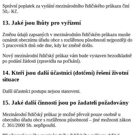
Správní poplatek za vydání mezinárodního řidičského průkazu činí
50,- Kč.
13. Jaké jsou lhůty pro vyřízení
Změnu údajů zapsaných v mezinárodním řidičském průkazu musíte
oznámit obecnímu úřadu obce s rozšířenou působností nejpozději do
5 pracovních dnů ode dne, kdy ke změně došlo.
Nový mezinárodní řidičský průkaz vám bude vystaven bezodkladně
po podání žádosti (zpravidla na počkání).
14. Kteří jsou další účastníci (dotčení) řešení životní
situace
Další účastníci postupu nejsou stanoveni.
15. Jaké další činnosti jsou po žadateli požadovány
Mezinárodní řidičský průkaz je možné převzít pouze osobně u
obecního úřadu obce s rozšířenou působností – jiné možnosti zákon
č. 361/2000 Sb. nepřipouští.