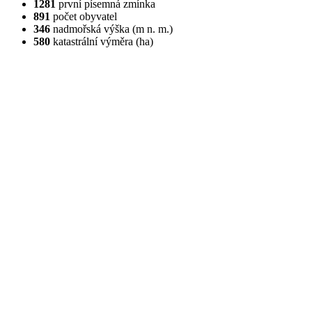
1281
první písemná zmínka
891
počet obyvatel
346
nadmořská výška (m n. m.)
580
katastrální výměra (ha)