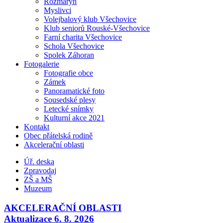
Rozmarýn
Myslivci
Volejbalový klub Všechovice
Klub seniorů Rouské-Všechovice
Farní charita Všechovice
Schola Všechovice
Spolek Záhoran
Fotogalerie
Fotografie obce
Zámek
Panoramatické foto
Sousedské plesy
Letecké snímky
Kulturní akce 2021
Kontakt
Obec přátelská rodině
Akcelerační oblasti
Úř. deska
Zpravodaj
ZŠ a MŠ
Muzeum
AKCELERAČNÍ OBLASTI
Aktualizace 6. 8. 2026