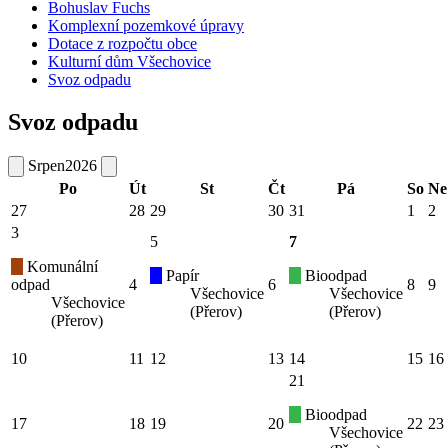
Bohuslav Fuchs
Komplexní pozemkové úpravy
Dotace z rozpočtu obce
Kulturní dům Všechovice
Svoz odpadu
Svoz odpadu
Srpen
2026
Po
Út
St
Čt
Pá
So
Ne
27
28
29
30
31
1
2
3
5
7
Komunální
Papír
Bioodpad
odpad
4
6
8
9
Všechovice
Všechovice
Všechovice
(Přerov)
(Přerov)
(Přerov)
10
11
12
13
14
15
16
21
Bioodpad
17
18
19
20
22
23
Všechovice