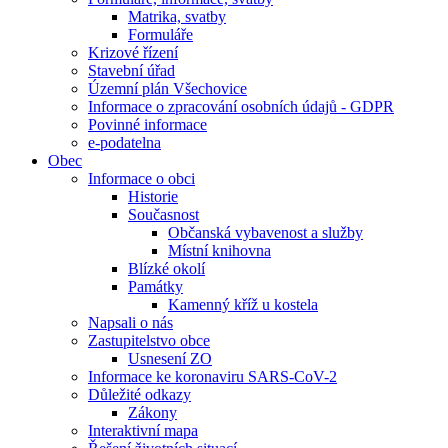
Matrika, svatby
Formuláře
Krizové řízení
Stavební úřad
Územní plán Všechovice
Informace o zpracování osobních údajů - GDPR
Povinné informace
e-podatelna
Obec
Informace o obci
Historie
Současnost
Občanská vybavenost a služby
Místní knihovna
Blízké okolí
Památky
Kamenný kříž u kostela
Napsali o nás
Zastupitelstvo obce
Usnesení ZO
Informace ke koronaviru SARS-CoV-2
Důležité odkazy
Zákony
Interaktivní mapa