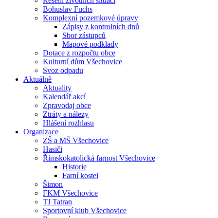
Řešení životních situací
Bohuslav Fuchs
Komplexní pozemkové úpravy
Zápisy z kontrolních dnů
Sbor zástupců
Mapové podklady
Dotace z rozpočtu obce
Kulturní dům Všechovice
Svoz odpadu
Aktuálně
Aktuality
Kalendář akcí
Zpravodaj obce
Ztráty a nálezy
Hlášení rozhlasu
Organizace
ZŠ a MŠ Všechovice
Hasiči
Římskokatolická farnost Všechovice
Historie
Farní kostel
Šimon
FKM Všechovice
TJ Tatran
Sportovní klub Všechovice