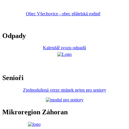
Obec Všechovice - obec přátelská rodině
Odpady
Kalendář svozu odpadů
Senioři
Zjednodušená verze stránek nejen pro seniory
Mikroregion Záhoran