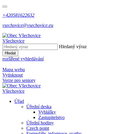
+420581622632
vsechovice@vsechovice.eu
Všechovice
Hledaný výraz
Hledat
rozšířené vyhledávání
Mapa webu
Vytisknout
Verze pro seniory
Všechovice
Úřad
Úřední deska
Vyhlášky
Zastupitelstvo
Úřední hodiny
Czech point
Formuláře, informace, svatby