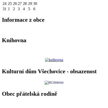
24
25
26
27
28
29
30
31
1
2
3
4
5
6
Informace z obce
Knihovna
Kulturní dům Všechovice - obsazenost
Obec přátelská rodině