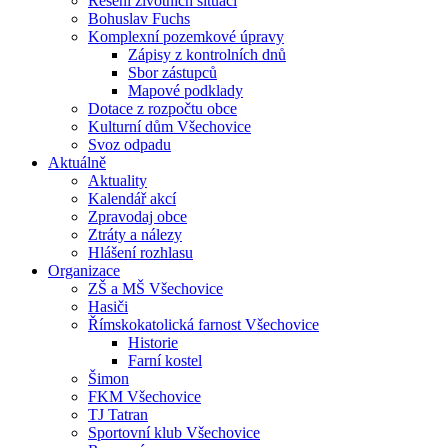
Řešení životních situací
Bohuslav Fuchs
Komplexní pozemkové úpravy
Zápisy z kontrolních dnů
Sbor zástupců
Mapové podklady
Dotace z rozpočtu obce
Kulturní dům Všechovice
Svoz odpadu
Aktuálně
Aktuality
Kalendář akcí
Zpravodaj obce
Ztráty a nálezy
Hlášení rozhlasu
Organizace
ZŠ a MŠ Všechovice
Hasiči
Římskokatolická farnost Všechovice
Historie
Farní kostel
Šimon
FKM Všechovice
TJ Tatran
Sportovní klub Všechovice