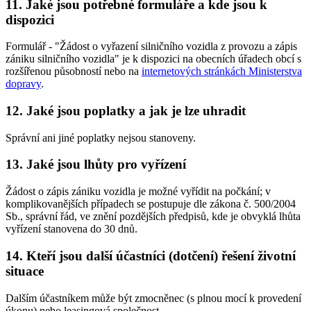
11. Jaké jsou potřebné formuláře a kde jsou k
dispozici
Formulář - "Žádost o vyřazení silničního vozidla z provozu a zápis
zániku silničního vozidla" je k dispozici na obecních úřadech obcí s
rozšířenou působností nebo na
internetových stránkách Ministerstva
dopravy
.
12. Jaké jsou poplatky a jak je lze uhradit
Správní ani jiné poplatky nejsou stanoveny.
13. Jaké jsou lhůty pro vyřízení
Žádost o zápis zániku vozidla je možné vyřídit na počkání; v
komplikovanějších případech se postupuje dle zákona č. 500/2004
Sb., správní řád, ve znění pozdějších předpisů, kde je obvyklá lhůta
vyřízení stanovena do 30 dnů.
14. Kteří jsou další účastníci (dotčení) řešení životní
situace
Dalším účastníkem může být zmocněnec (s plnou mocí k provedení
úkonu) nebo leasingová společnost.