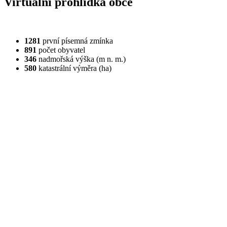
Virtuální prohlídka obce
1281
první písemná zmínka
891
počet obyvatel
346
nadmořská výška (m n. m.)
580
katastrální výměra (ha)