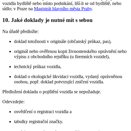
vozidla bydliště nebo místo podnikání, liší-li se od bydliště, nebo
sídlo; v Praze na
Magistrát hlavního města Prahy
.
10. Jaké doklady je nutné mít s sebou
Na úřadě předložte:
doklad totožnosti v originále (občanský průkaz, pas),
originál nebo ověřenou kopii živnostenského oprávnění nebo
výpisu z obchodního rejstříku (u firemních vozidel),
technický průkaz vozidla,
doklad o ekologické likvidaci vozidla, vydaný oprávněnou
osobou, popř. doklad potvrzující zničení vozidla.
Předložení dokladu o pojištění vozidla se nepožaduje.
Odevzdejte:
osvědčení o registraci vozidla a
tabulky registrační značky.