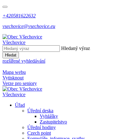
+420581622632
vsechovice@vsechovice.eu
Všechovice
Hledaný výraz
Hledat
rozšířené vyhledávání
Mapa webu
Vytisknout
Verze pro seniory
Všechovice
Úřad
Úřední deska
Vyhlášky
Zastupitelstvo
Úřední hodiny
Czech point
Formuláře, informace, svatby