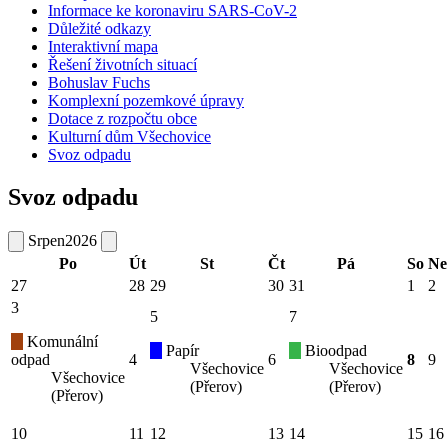
Informace ke koronaviru SARS-CoV-2
Důležité odkazy
Interaktivní mapa
Řešení životních situací
Bohuslav Fuchs
Komplexní pozemkové úpravy
Dotace z rozpočtu obce
Kulturní dům Všechovice
Svoz odpadu
Svoz odpadu
Srpen
2026
Po
Út
St
Čt
Pá
So
Ne
27
28
29
30
31
1
2
3
5
7
Komunální
Papír
Bioodpad
odpad
4
6
8
9
Všechovice
Všechovice
Všechovice
(Přerov)
(Přerov)
(Přerov)
10
11
12
13
14
15
16