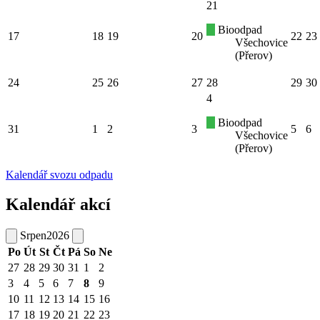
21
Bioodpad
17
18
19
20
22
23
Všechovice
(Přerov)
24
25
26
27
28
29
30
4
Bioodpad
31
1
2
3
5
6
Všechovice
(Přerov)
Kalendář svozu odpadu
Kalendář akcí
Srpen
2026
Po
Út
St
Čt
Pá
So
Ne
27
28
29
30
31
1
2
3
4
5
6
7
8
9
10
11
12
13
14
15
16
17
18
19
20
21
22
23