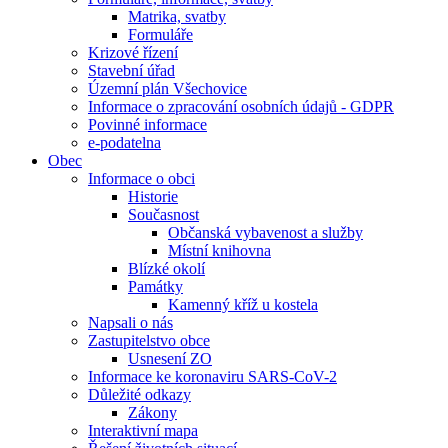
Matrika, svatby
Formuláře
Krizové řízení
Stavební úřad
Územní plán Všechovice
Informace o zpracování osobních údajů - GDPR
Povinné informace
e-podatelna
Obec
Informace o obci
Historie
Současnost
Občanská vybavenost a služby
Místní knihovna
Blízké okolí
Památky
Kamenný kříž u kostela
Napsali o nás
Zastupitelstvo obce
Usnesení ZO
Informace ke koronaviru SARS-CoV-2
Důležité odkazy
Zákony
Interaktivní mapa