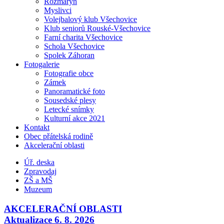
Rozmarýn
Myslivci
Volejbalový klub Všechovice
Klub seniorů Rouské-Všechovice
Farní charita Všechovice
Schola Všechovice
Spolek Záhoran
Fotogalerie
Fotografie obce
Zámek
Panoramatické foto
Sousedské plesy
Letecké snímky
Kulturní akce 2021
Kontakt
Obec přátelská rodině
Akcelerační oblasti
Úř. deska
Zpravodaj
ZŠ a MŠ
Muzeum
AKCELERAČNÍ OBLASTI
Aktualizace 6. 8. 2026