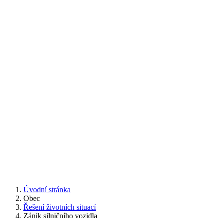
Úvodní stránka
Obec
Řešení životních situací
Zánik silničního vozidla