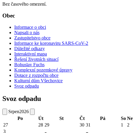
Bez časového omezení.
Obec
Informace o obci
Napsali o nás
Zastupitelstvo obce
Informace ke koronaviru SARS-CoV-2
Důležité odkazy
Interaktivní mapa
Řešení životních situací
Bohuslav Fuchs
Komplexní pozemkové úpravy
Dotace z rozpočtu obce
Kulturní dům Všechovice
Svoz odpadu
Svoz odpadu
Srpen
2026
Po
Út
St
Čt
Pá
So
Ne
27
28
29
30
31
1
2
3