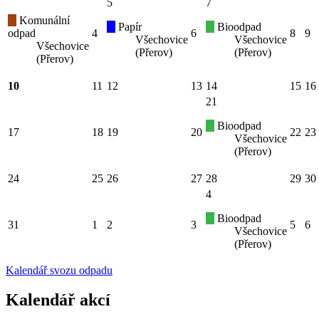
5
7
Komunální
Papír
Bioodpad
odpad
4
6
8
9
Všechovice
Všechovice
Všechovice
(Přerov)
(Přerov)
(Přerov)
10
11
12
13
14
15
16
21
Bioodpad
17
18
19
20
22
23
Všechovice
(Přerov)
24
25
26
27
28
29
30
4
Bioodpad
31
1
2
3
5
6
Všechovice
(Přerov)
Kalendář svozu odpadu
Kalendář akcí