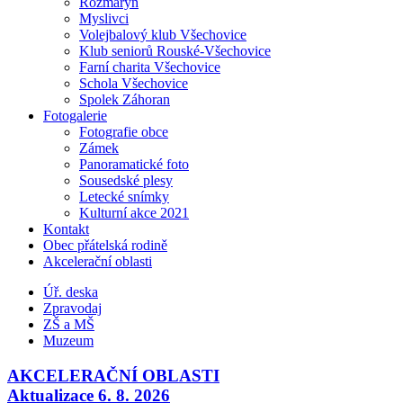
Rozmarýn
Myslivci
Volejbalový klub Všechovice
Klub seniorů Rouské-Všechovice
Farní charita Všechovice
Schola Všechovice
Spolek Záhoran
Fotogalerie
Fotografie obce
Zámek
Panoramatické foto
Sousedské plesy
Letecké snímky
Kulturní akce 2021
Kontakt
Obec přátelská rodině
Akcelerační oblasti
Úř. deska
Zpravodaj
ZŠ a MŠ
Muzeum
AKCELERAČNÍ OBLASTI
Aktualizace 6. 8. 2026