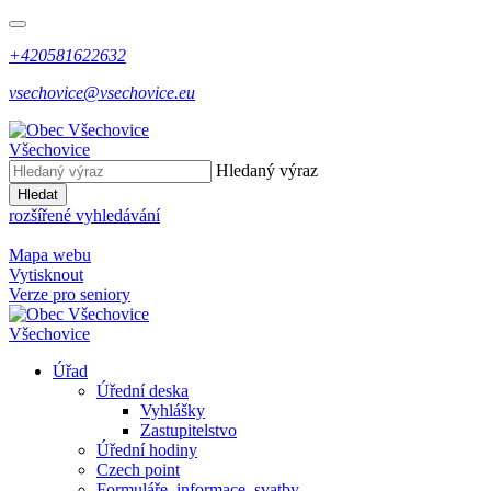
+420581622632
vsechovice@vsechovice.eu
Všechovice
Hledaný výraz
Hledat
rozšířené vyhledávání
Mapa webu
Vytisknout
Verze pro seniory
Všechovice
Úřad
Úřední deska
Vyhlášky
Zastupitelstvo
Úřední hodiny
Czech point
Formuláře, informace, svatby