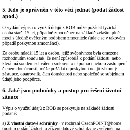
5. Kdo je oprávněn v této věci jednat (podat žádost
apod.)
O vydání výpisu o využití údajů z ROB může požádat fyzická
osoba starší 15 let, případně zmocněnec na základě zvláštní plné
moci s úředně ověřeným podpisem zmocnitele (údaje se v takovém
případě poskytnou zmocněnci).
Za osobu mladší 15 let a osobu, jejíž svéprávnost byla omezena
rozhodnutím soudu tak, že není způsobilá k podání žádosti, nebo
která má soudem schválenu smlouvu o nápomoci nebo o zastoupení
členem domácnosti, může požádat o poskytnutí údajů zákonný
zástupce, opatrovník, člen domácnosti nebo společně se subjektem
údajů jeho podpůrce.
6. Jaké jsou podmínky a postup pro řešení životní
situace
Výpis o využití údajů z ROB se poskytuje na základě žádosti
podané:
a)
Z vlastní datové schránky
- v rozhraní CzechPOINT@home
(postup podání žádosti o zřízení datové schránky je zveřejněn na