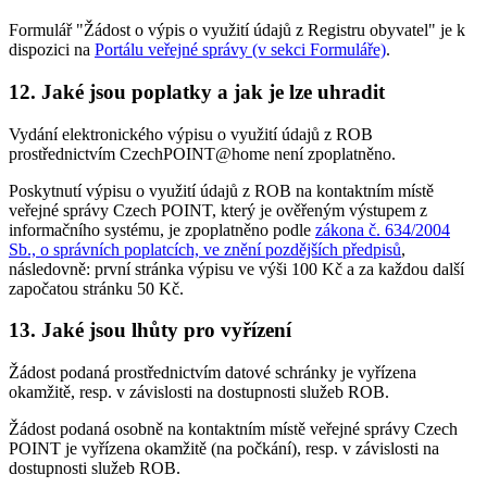
Formulář "Žádost o výpis o využití údajů z Registru obyvatel" je k
dispozici na
Portálu veřejné správy (v sekci Formuláře)
.
12. Jaké jsou poplatky a jak je lze uhradit
Vydání elektronického výpisu o využití údajů z ROB
prostřednictvím CzechPOINT@home není zpoplatněno.
Poskytnutí výpisu o využití údajů z ROB na kontaktním místě
veřejné správy Czech POINT, který je ověřeným výstupem z
informačního systému, je zpoplatněno podle
zákona č. 634/2004
Sb., o správních poplatcích, ve znění pozdějších předpisů
,
následovně: první stránka výpisu ve výši 100 Kč a za každou další
započatou stránku 50 Kč.
13. Jaké jsou lhůty pro vyřízení
Žádost podaná prostřednictvím datové schránky je vyřízena
okamžitě, resp. v závislosti na dostupnosti služeb ROB.
Žádost podaná osobně na kontaktním místě veřejné správy Czech
POINT je vyřízena okamžitě (na počkání), resp. v závislosti na
dostupnosti služeb ROB.