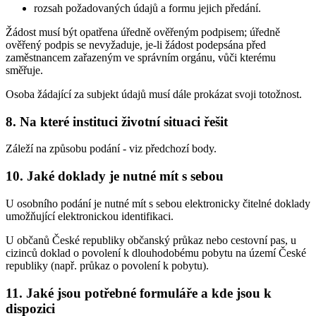
rozsah požadovaných údajů a formu jejich předání.
Žádost musí být opatřena úředně ověřeným podpisem; úředně
ověřený podpis se nevyžaduje, je-li žádost podepsána před
zaměstnancem zařazeným ve správním orgánu, vůči kterému
směřuje.
Osoba žádající za subjekt údajů musí dále prokázat svoji totožnost.
8. Na které instituci životní situaci řešit
Záleží na způsobu podání - viz předchozí body.
10. Jaké doklady je nutné mít s sebou
U osobního podání je nutné mít s sebou elektronicky čitelné doklady
umožňující elektronickou identifikaci.
U občanů České republiky občanský průkaz nebo cestovní pas, u
cizinců doklad o povolení k dlouhodobému pobytu na území České
republiky (např. průkaz o povolení k pobytu).
11. Jaké jsou potřebné formuláře a kde jsou k
dispozici