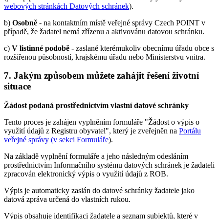
webových stránkách Datových schránek
).
b)
Osobně
- na kontaktním místě veřejné správy Czech POINT v
případě, že žadatel nemá zřízenu a aktivovánu datovou schránku.
c)
V listinné podobě
- zaslané kterémukoliv obecnímu úřadu obce s
rozšířenou působností, krajskému úřadu nebo Ministerstvu vnitra.
7. Jakým způsobem můžete zahájit řešení životní
situace
Žádost podaná prostřednictvím vlastní datové schránky
Tento proces je zahájen vyplněním formuláře "Žádost o výpis o
využití údajů z Registru obyvatel", který je zveřejněn na
Portálu
veřejné správy (v sekci Formuláře
).
Na základě vyplnění formuláře a jeho následným odesláním
prostřednictvím Informačního systému datových schránek je žadateli
zpracován elektronický výpis o využití údajů z ROB.
Výpis je automaticky zaslán do datové schránky žadatele jako
datová zpráva určená do vlastních rukou.
Výpis obsahuje identifikaci žadatele a seznam subjektů, které v