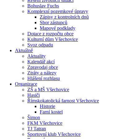
Řešení životních situací
Bohuslav Fuchs
Komplexní pozemkové úpravy
Zápisy z kontrolních dnů
Sbor zástupců
Mapové podklady
Dotace z rozpočtu obce
Kulturní dům Všechovice
Svoz odpadu
Aktuálně
Aktuality
Kalendář akcí
Zpravodaj obce
Ztráty a nálezy
Hlášení rozhlasu
Organizace
ZŠ a MŠ Všechovice
Hasiči
Římskokatolická farnost Všechovice
Historie
Farní kostel
Šimon
FKM Všechovice
TJ Tatran
Sportovní klub Všechovice