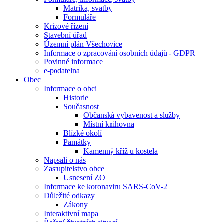
Matrika, svatby
Formuláře
Krizové řízení
Stavební úřad
Územní plán Všechovice
Informace o zpracování osobních údajů - GDPR
Povinné informace
e-podatelna
Obec
Informace o obci
Historie
Současnost
Občanská vybavenost a služby
Místní knihovna
Blízké okolí
Památky
Kamenný kříž u kostela
Napsali o nás
Zastupitelstvo obce
Usnesení ZO
Informace ke koronaviru SARS-CoV-2
Důležité odkazy
Zákony
Interaktivní mapa