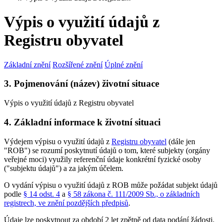
Výpis o využití údajů z
Registru obyvatel
Základní znění
Rozšířené znění
Úplné znění
3. Pojmenování (název) životní situace
Výpis o využití údajů z Registru obyvatel
4. Základní informace k životní situaci
Výdejem výpisu o využití údajů z
Registru obyvatel
(dále jen
"ROB") se rozumí poskytnutí údajů o tom, které subjekty (orgány
veřejné moci) využily referenční údaje konkrétní fyzické osoby
("subjektu údajů") a za jakým účelem.
O vydání výpisu o využití údajů z ROB může požádat subjekt údajů
podle
§ 14 odst. 4
a
§ 58 zákona č. 111/2009 Sb., o základních
registrech, ve znění pozdějších předpisů
.
Údaje lze poskytnout za období 2 let zpětně od data podání žádosti.