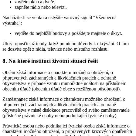
zavřete okna a dveře,
zapněte rádio nebo televizi.
Nacházíte-li se venku a uslyšíte varovný signál "Všeobecná
výstraha":
vejděte do nejbližší budovy a požádejte majitele o úkryt.
Úkryt opusťte až tehdy, když pominou důvody k ukrývání. O tom
se dozvíte opět z rádia, televize nebo místního rozhlasu.
8. Na které instituci životní situaci řešit
Občan získá informace o charakteru možného ohrožení, o
připravených záchranných a likvidačních pracích a ochraně
obyvatelstva v případě vzniku mimořádné události na příslušném
obecním úřadě (obecním úřadě obce s rozšířenou působností).
Zaměstnanec získá informace o charakteru možného ohrožení, o
připravených záchranných a likvidačních pracích a ochraně
obyvatelstva v místě dislokace pracoviště od svého zaměstnavatele
(příslušné právnické osoby nebo podnikající fyzické osoby).
Právnická osoba nebo podnikající fyzická osoba získá informace o
charakteru možného ohrožení, o připravených krizových opatřeních