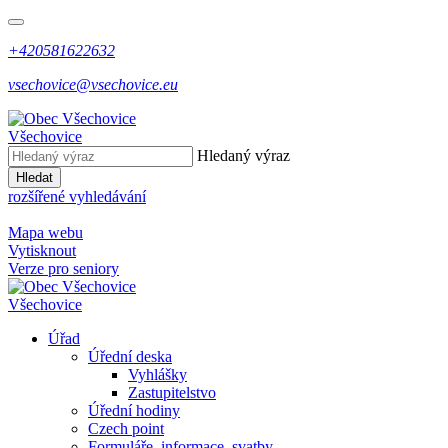
+420581622632
vsechovice@vsechovice.eu
Všechovice
Hledaný výraz
Hledat
rozšířené vyhledávání
Mapa webu
Vytisknout
Verze pro seniory
Všechovice
Úřad
Úřední deska
Vyhlášky
Zastupitelstvo
Úřední hodiny
Czech point
Formuláře, informace, svatby