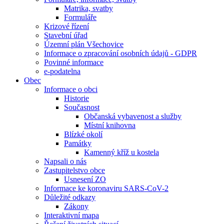
Matrika, svatby
Formuláře
Krizové řízení
Stavební úřad
Územní plán Všechovice
Informace o zpracování osobních údajů - GDPR
Povinné informace
e-podatelna
Obec
Informace o obci
Historie
Současnost
Občanská vybavenost a služby
Místní knihovna
Blízké okolí
Památky
Kamenný kříž u kostela
Napsali o nás
Zastupitelstvo obce
Usnesení ZO
Informace ke koronaviru SARS-CoV-2
Důležité odkazy
Zákony
Interaktivní mapa