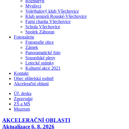
Rozmarýn
Myslivci
Volejbalový klub Všechovice
Klub seniorů Rouské-Všechovice
Farní charita Všechovice
Schola Všechovice
Spolek Záhoran
Fotogalerie
Fotografie obce
Zámek
Panoramatické foto
Sousedské plesy
Letecké snímky
Kulturní akce 2021
Kontakt
Obec přátelská rodině
Akcelerační oblasti
Úř. deska
Zpravodaj
ZŠ a MŠ
Muzeum
AKCELERAČNÍ OBLASTI
Aktualizace 6. 8. 2026