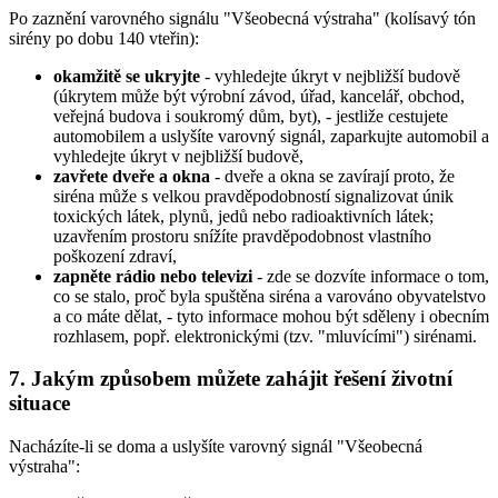
Po zaznění varovného signálu "Všeobecná výstraha" (kolísavý tón
sirény po dobu 140 vteřin):
okamžitě se ukryjte
- vyhledejte úkryt v nejbližší budově
(úkrytem může být výrobní závod, úřad, kancelář, obchod,
veřejná budova i soukromý dům, byt), - jestliže cestujete
automobilem a uslyšíte varovný signál, zaparkujte automobil a
vyhledejte úkryt v nejbližší budově,
zavřete dveře a okna
- dveře a okna se zavírají proto, že
siréna může s velkou pravděpodobností signalizovat únik
toxických látek, plynů, jedů nebo radioaktivních látek;
uzavřením prostoru snížíte pravděpodobnost vlastního
poškození zdraví,
zapněte rádio nebo televizi
- zde se dozvíte informace o tom,
co se stalo, proč byla spuštěna siréna a varováno obyvatelstvo
a co máte dělat, - tyto informace mohou být sděleny i obecním
rozhlasem, popř. elektronickými (tzv. "mluvícími") sirénami.
7. Jakým způsobem můžete zahájit řešení životní
situace
Nacházíte-li se doma a uslyšíte varovný signál "Všeobecná
výstraha":