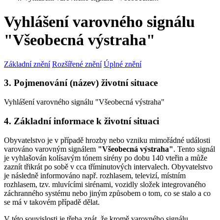
Vyhlášení varovného signálu
"Všeobecná výstraha"
Základní znění
Rozšířené znění
Úplné znění
3. Pojmenování (název) životní situace
Vyhlášení varovného signálu "Všeobecná výstraha"
4. Základní informace k životní situaci
Obyvatelstvo je v případě hrozby nebo vzniku mimořádné události
varováno varovným signálem
"Všeobecná výstraha"
. Tento signál
je vyhlašován kolísavým tónem sirény po dobu 140 vteřin a může
zaznít třikrát po sobě v cca tříminutových intervalech. Obyvatelstvo
je následně informováno např. rozhlasem, televizí, místním
rozhlasem, tzv. mluvícími sirénami, vozidly složek integrovaného
záchranného systému nebo jiným způsobem o tom, co se stalo a co
se má v takovém případě dělat.
V této souvislosti je třeba znát, že kromě varovného signálu