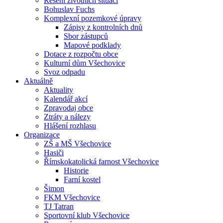
Řešení životních situací
Bohuslav Fuchs
Komplexní pozemkové úpravy
Zápisy z kontrolních dnů
Sbor zástupců
Mapové podklady
Dotace z rozpočtu obce
Kulturní dům Všechovice
Svoz odpadu
Aktuálně
Aktuality
Kalendář akcí
Zpravodaj obce
Ztráty a nálezy
Hlášení rozhlasu
Organizace
ZŠ a MŠ Všechovice
Hasiči
Římskokatolická farnost Všechovice
Historie
Farní kostel
Šimon
FKM Všechovice
TJ Tatran
Sportovní klub Všechovice