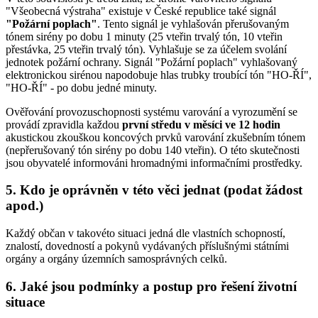
"Všeobecná výstraha" existuje v České republice také signál
"Požární poplach"
. Tento signál je vyhlašován přerušovaným
tónem sirény po dobu 1 minuty (25 vteřin trvalý tón, 10 vteřin
přestávka, 25 vteřin trvalý tón). Vyhlašuje se za účelem svolání
jednotek požární ochrany. Signál "Požární poplach" vyhlašovaný
elektronickou sirénou napodobuje hlas trubky troubící tón "HO-ŘÍ",
"HO-ŘÍ" - po dobu jedné minuty.
Ověřování provozuschopnosti systému varování a vyrozumění se
provádí zpravidla každou
první středu v měsíci ve 12 hodin
akustickou zkouškou koncových prvků varování zkušebním tónem
(nepřerušovaný tón sirény po dobu 140 vteřin). O této skutečnosti
jsou obyvatelé informováni hromadnými informačními prostředky.
5. Kdo je oprávněn v této věci jednat (podat žádost
apod.)
Každý občan v takovéto situaci jedná dle vlastních schopností,
znalostí, dovedností a pokynů vydávaných příslušnými státními
orgány a orgány územních samosprávných celků.
6. Jaké jsou podmínky a postup pro řešení životní
situace