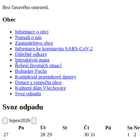
Bez časového omezení.
Obec
Informace o obci
Napsali o nás
Zastupitelstvo obce
Informace ke koronaviru SARS-CoV-2
Důležité odkazy
Interaktivní mapa
Řešení životních situací
Bohuslav Fuchs
Komplexní pozemkové úpravy
Dotace z rozpočtu obce
Kulturní dům Všechovice
Svoz odpadu
Svoz odpadu
Srpen
2026
Po
Út
St
Čt
Pá
So
Ne
27
28
29
30
31
1
2