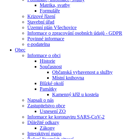
Matrika, svatby
Formuláře
Krizové řízení
Stavební úřad
Územní plán Všechovice
Informace o zpracování osobních údajů - GDPR
Povinné informace
e-podatelna
Obec
Informace o obci
Historie
Současnost
Občanská vybavenost a služby
Místní knihovna
Blízké okolí
Památky
Kamenný kříž u kostela
Napsali o nás
Zastupitelstvo obce
Usnesení ZO
Informace ke koronaviru SARS-CoV-2
Důležité odkazy
Zákony
Interaktivní mapa