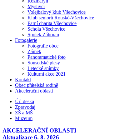
Rozmarýn
Myslivci
Volejbalový klub Všechovice
Klub seniorů Rouské-Všechovice
Farní charita Všechovice
Schola Všechovice
Spolek Záhoran
Fotogalerie
Fotografie obce
Zámek
Panoramatické foto
Sousedské plesy
Letecké snímky
Kulturní akce 2021
Kontakt
Obec přátelská rodině
Akcelerační oblasti
Úř. deska
Zpravodaj
ZŠ a MŠ
Muzeum
AKCELERAČNÍ OBLASTI
Aktualizace 6. 8. 2026