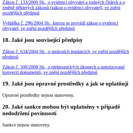
Zákon č. 133/2000 Sb., o evidenci obyvatel a rodných číslech a o
změně některých zákonů (zákon o evidenci obyvatel), ve znění
pozdějších předpisů
Vyhláška č. 296/2004 Sb., kterou se provádí zákon o evidenci
obyvatel, ve znění pozdějších předpisů
18. Jaké jsou související předpisy
Zákon č. 634/2004 Sb., o správních poplatcích, ve znění pozdějších
předpisů
Zákon č. 300/2008 Sb., o elektronických úkonech a autorizované
konverzi dokumentů, ve znění pozdějších předpisů
19. Jaké jsou opravné prostředky a jak se uplatňují
Opravné prostředky nejsou stanoveny.
20. Jaké sankce mohou být uplatněny v případě
nedodržení povinností
Sankce nejsou stanoveny.