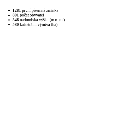
1281
první písemná zmínka
891
počet obyvatel
346
nadmořská výška (m n. m.)
580
katastrální výměra (ha)