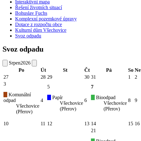
Interaktivní mapa
Řešení životních situací
Bohuslav Fuchs
Komplexní pozemkové úpravy
Dotace z rozpočtu obce
Kulturní dům Všechovice
Svoz odpadu
Svoz odpadu
Srpen
2026
Po
Út
St
Čt
Pá
So
Ne
27
28
29
30
31
1
2
3
5
7
Komunální
Papír
Bioodpad
odpad
4
6
8
9
Všechovice
Všechovice
Všechovice
(Přerov)
(Přerov)
(Přerov)
10
11
12
13
14
15
16
21