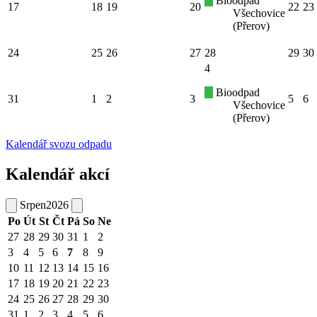
Bioodpad
17
18
19
20
22
23
Všechovice
(Přerov)
24
25
26
27
28
29
30
4
Bioodpad
31
1
2
3
5
6
Všechovice
(Přerov)
Kalendář svozu odpadu
Kalendář akcí
Srpen
2026
Po
Út
St
Čt
Pá
So
Ne
27
28
29
30
31
1
2
3
4
5
6
7
8
9
10
11
12
13
14
15
16
17
18
19
20
21
22
23
24
25
26
27
28
29
30
31
1
2
3
4
5
6