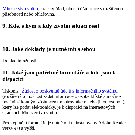
Ministerstvo vnitra
, krajský úřad, obecní úřad obce s rozšířenou
působností nebo ohlašovna.
9. Kde, s kým a kdy životní situaci řešit
10. Jaké doklady je nutné mít s sebou
Doklad totožnosti.
11. Jaké jsou potřebné formuláře a kde jsou k
dispozici
Tiskopis "
Žádost o poskytnutí údajů z informačního systému
"
(rozšířený o možnost žádat informace o osobě blízké a možnost
podání zákonným zástupcem, opatrovníkem nebo jinou osobou),
který lze podat elektronicky, je k dispozici na internetových
stránkách Ministerstva vnitra.
Pro vyplnění formuláře je nutné mít nainstalovaný Adobe Reader
verze 9.0 a vyšší.