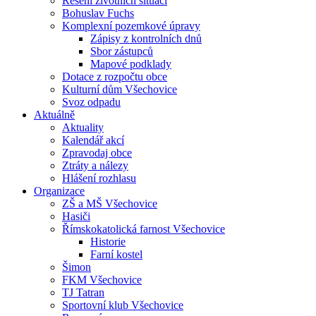
Řešení životních situací
Bohuslav Fuchs
Komplexní pozemkové úpravy
Zápisy z kontrolních dnů
Sbor zástupců
Mapové podklady
Dotace z rozpočtu obce
Kulturní dům Všechovice
Svoz odpadu
Aktuálně
Aktuality
Kalendář akcí
Zpravodaj obce
Ztráty a nálezy
Hlášení rozhlasu
Organizace
ZŠ a MŠ Všechovice
Hasiči
Římskokatolická farnost Všechovice
Historie
Farní kostel
Šimon
FKM Všechovice
TJ Tatran
Sportovní klub Všechovice