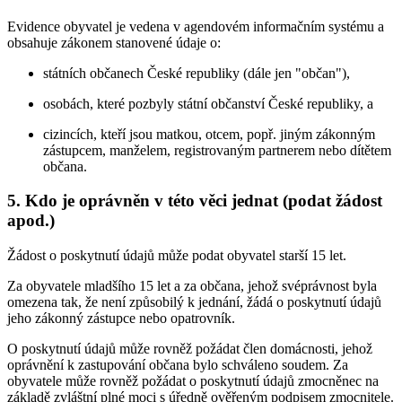
Evidence obyvatel je vedena v agendovém informačním systému a
obsahuje zákonem stanovené údaje o:
státních občanech České republiky (dále jen "občan"),
osobách, které pozbyly státní občanství České republiky, a
cizincích, kteří jsou matkou, otcem, popř. jiným zákonným
zástupcem, manželem, registrovaným partnerem nebo dítětem
občana.
5. Kdo je oprávněn v této věci jednat (podat žádost
apod.)
Žádost o poskytnutí údajů může podat obyvatel starší 15 let.
Za obyvatele mladšího 15 let a za občana, jehož svéprávnost byla
omezena tak, že není způsobilý k jednání, žádá o poskytnutí údajů
jeho zákonný zástupce nebo opatrovník.
O poskytnutí údajů může rovněž požádat člen domácnosti, jehož
oprávnění k zastupování občana bylo schváleno soudem. Za
obyvatele může rovněž požádat o poskytnutí údajů zmocněnec na
základě zvláštní plné moci s úředně ověřeným podpisem zmocnitele.