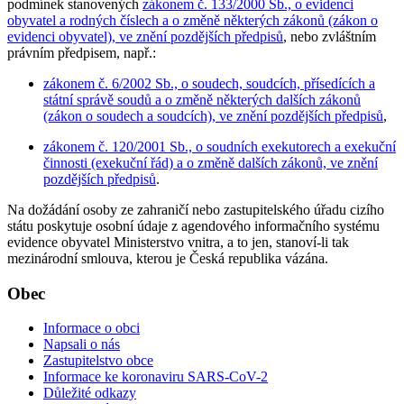
podmínek stanovených
zákonem č. 133/2000 Sb., o evidenci
obyvatel a rodných číslech a o změně některých zákonů (zákon o
evidenci obyvatel), ve znění pozdějších předpisů
, nebo zvláštním
právním předpisem, např.:
zákonem č. 6/2002 Sb., o soudech, soudcích, přísedících a
státní správě soudů a o změně některých dalších zákonů
(zákon o soudech a soudcích), ve znění pozdějších předpisů
,
zákonem č. 120/2001 Sb., o soudních exekutorech a exekuční
činnosti (exekuční řád) a o změně dalších zákonů, ve znění
pozdějších předpisů
.
Na dožádání osoby ze zahraničí nebo zastupitelského úřadu cizího
státu poskytuje osobní údaje z agendového informačního systému
evidence obyvatel Ministerstvo vnitra, a to jen, stanoví-li tak
mezinárodní smlouva, kterou je Česká republika vázána.
Obec
Informace o obci
Napsali o nás
Zastupitelstvo obce
Informace ke koronaviru SARS-CoV-2
Důležité odkazy