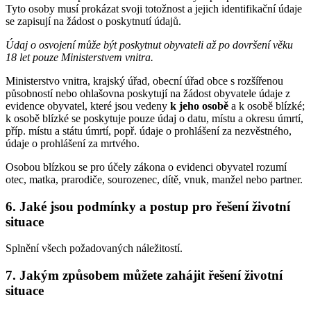
Tyto osoby musí prokázat svoji totožnost a jejich identifikační údaje
se zapisují na žádost o poskytnutí údajů.
Údaj o osvojení může být poskytnut obyvateli až po dovršení věku
18 let pouze Ministerstvem vnitra.
Ministerstvo vnitra, krajský úřad, obecní úřad obce s rozšířenou
působností nebo ohlašovna poskytují na žádost obyvatele údaje z
evidence obyvatel, které jsou vedeny
k jeho osobě
a k osobě blízké;
k osobě blízké se poskytuje pouze údaj o datu, místu a okresu úmrtí,
příp. místu a státu úmrtí, popř. údaje o prohlášení za nezvěstného,
údaje o prohlášení za mrtvého.
Osobou blízkou se pro účely zákona o evidenci obyvatel rozumí
otec, matka, prarodiče, sourozenec, dítě, vnuk, manžel nebo partner.
6. Jaké jsou podmínky a postup pro řešení životní
situace
Splnění všech požadovaných náležitostí.
7. Jakým způsobem můžete zahájit řešení životní
situace