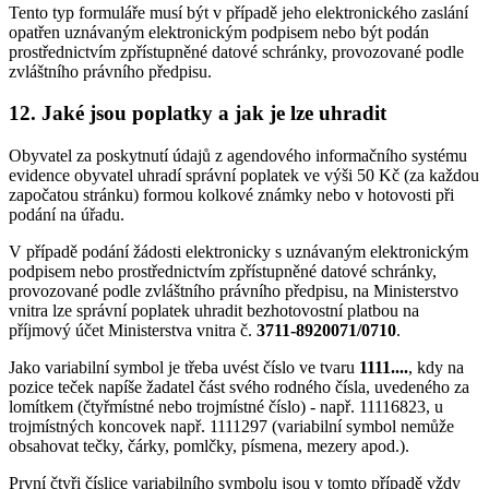
Tento typ formuláře musí být v případě jeho elektronického zaslání
opatřen uznávaným elektronickým podpisem nebo být podán
prostřednictvím zpřístupněné datové schránky, provozované podle
zvláštního právního předpisu.
12. Jaké jsou poplatky a jak je lze uhradit
Obyvatel za poskytnutí údajů z agendového informačního systému
evidence obyvatel uhradí správní poplatek ve výši 50 Kč (za každou
započatou stránku) formou kolkové známky nebo v hotovosti při
podání na úřadu.
V případě podání žádosti elektronicky s uznávaným elektronickým
podpisem nebo prostřednictvím zpřístupněné datové schránky,
provozované podle zvláštního právního předpisu, na Ministerstvo
vnitra lze správní poplatek uhradit bezhotovostní platbou na
příjmový účet Ministerstva vnitra č.
3711-8920071/0710
.
Jako variabilní symbol je třeba uvést číslo ve tvaru
1111....
, kdy na
pozice teček napíše žadatel část svého rodného čísla, uvedeného za
lomítkem (čtyřmístné nebo trojmístné číslo) - např. 11116823, u
trojmístných koncovek např. 1111297 (variabilní symbol nemůže
obsahovat tečky, čárky, pomlčky, písmena, mezery apod.).
První čtyři číslice variabilního symbolu jsou v tomto případě vždy