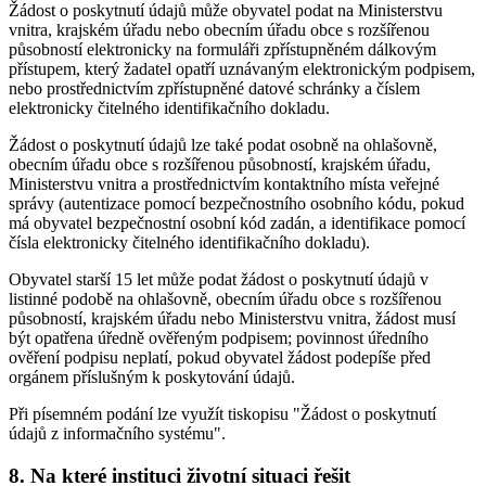
Žádost o poskytnutí údajů může obyvatel podat na Ministerstvu
vnitra, krajském úřadu nebo obecním úřadu obce s rozšířenou
působností elektronicky na formuláři zpřístupněném dálkovým
přístupem, který žadatel opatří uznávaným elektronickým podpisem,
nebo prostřednictvím zpřístupněné datové schránky a číslem
elektronicky čitelného identifikačního dokladu.
Žádost o poskytnutí údajů lze také podat osobně na ohlašovně,
obecním úřadu obce s rozšířenou působností, krajském úřadu,
Ministerstvu vnitra a prostřednictvím kontaktního místa veřejné
správy (autentizace pomocí bezpečnostního osobního kódu, pokud
má obyvatel bezpečnostní osobní kód zadán, a identifikace pomocí
čísla elektronicky čitelného identifikačního dokladu).
Obyvatel starší 15 let může podat žádost o poskytnutí údajů v
listinné podobě na ohlašovně, obecním úřadu obce s rozšířenou
působností, krajském úřadu nebo Ministerstvu vnitra, žádost musí
být opatřena úředně ověřeným podpisem; povinnost úředního
ověření podpisu neplatí, pokud obyvatel žádost podepíše před
orgánem příslušným k poskytování údajů.
Při písemném podání lze využít tiskopisu "Žádost o poskytnutí
údajů z informačního systému".
8. Na které instituci životní situaci řešit