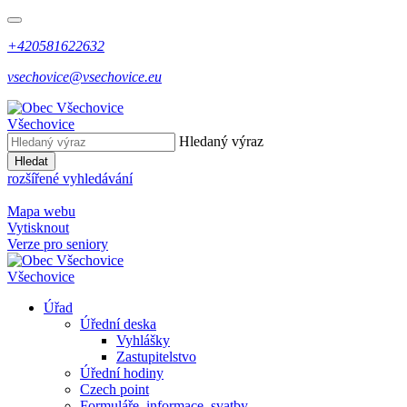
+420581622632
vsechovice@vsechovice.eu
Všechovice
Hledaný výraz
Hledat
rozšířené vyhledávání
Mapa webu
Vytisknout
Verze pro seniory
Všechovice
Úřad
Úřední deska
Vyhlášky
Zastupitelstvo
Úřední hodiny
Czech point
Formuláře, informace, svatby