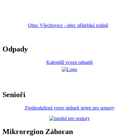
Obec Všechovice - obec přátelská rodině
Odpady
Kalendář svozu odpadů
Senioři
Zjednodušená verze stránek nejen pro seniory
Mikroregion Záhoran