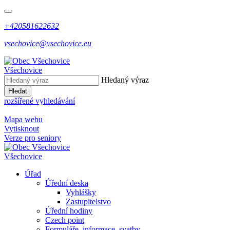
+420581622632
vsechovice@vsechovice.eu
Všechovice
Hledaný výraz
Hledat
rozšířené vyhledávání
Mapa webu
Vytisknout
Verze pro seniory
Všechovice
Úřad
Úřední deska
Vyhlášky
Zastupitelstvo
Úřední hodiny
Czech point
Formuláře, informace, svatby