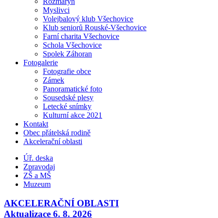
Rozmarýn
Myslivci
Volejbalový klub Všechovice
Klub seniorů Rouské-Všechovice
Farní charita Všechovice
Schola Všechovice
Spolek Záhoran
Fotogalerie
Fotografie obce
Zámek
Panoramatické foto
Sousedské plesy
Letecké snímky
Kulturní akce 2021
Kontakt
Obec přátelská rodině
Akcelerační oblasti
Úř. deska
Zpravodaj
ZŠ a MŠ
Muzeum
AKCELERAČNÍ OBLASTI
Aktualizace 6. 8. 2026