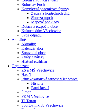
Řešení životních situací
Bohuslav Fuchs
Komplexní pozemkové úpravy
Zápisy z kontrolních dnů
Sbor zástupců
Mapové podklady
Dotace z rozpočtu obce
Kulturní dům Všechovice
Svoz odpadu
Aktuálně
Aktuality
Kalendář akcí
Zpravodaj obce
Ztráty a nálezy
Hlášení rozhlasu
Organizace
ZŠ a MŠ Všechovice
Hasiči
Římskokatolická farnost Všechovice
Historie
Farní kostel
Šimon
FKM Všechovice
TJ Tatran
Sportovní klub Všechovice