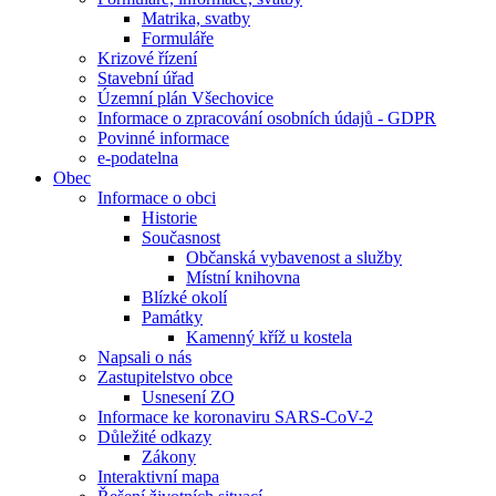
Matrika, svatby
Formuláře
Krizové řízení
Stavební úřad
Územní plán Všechovice
Informace o zpracování osobních údajů - GDPR
Povinné informace
e-podatelna
Obec
Informace o obci
Historie
Současnost
Občanská vybavenost a služby
Místní knihovna
Blízké okolí
Památky
Kamenný kříž u kostela
Napsali o nás
Zastupitelstvo obce
Usnesení ZO
Informace ke koronaviru SARS-CoV-2
Důležité odkazy
Zákony
Interaktivní mapa