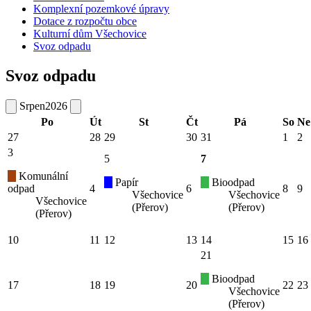
Komplexní pozemkové úpravy
Dotace z rozpočtu obce
Kulturní dům Všechovice
Svoz odpadu
Svoz odpadu
Srpen
2026
Po
Út
St
Čt
Pá
So
Ne
27
28
29
30
31
1
2
3
5
7
Komunální
Papír
Bioodpad
odpad
4
6
8
9
Všechovice
Všechovice
Všechovice
(Přerov)
(Přerov)
(Přerov)
10
11
12
13
14
15
16
21
Bioodpad
17
18
19
20
22
23
Všechovice
(Přerov)