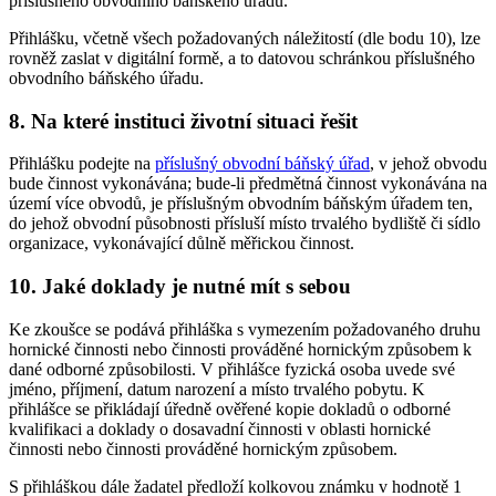
příslušného obvodního báňského úřadu.
Přihlášku, včetně všech požadovaných náležitostí (dle bodu 10), lze
rovněž zaslat v digitální formě, a to datovou schránkou příslušného
obvodního báňského úřadu.
8. Na které instituci životní situaci řešit
Přihlášku podejte na
příslušný obvodní báňský úřad
, v jehož obvodu
bude činnost vykonávána; bude-li předmětná činnost vykonávána na
území více obvodů, je příslušným obvodním báňským úřadem ten,
do jehož obvodní působnosti přísluší místo trvalého bydliště či sídlo
organizace, vykonávající důlně měřickou činnost.
10. Jaké doklady je nutné mít s sebou
Ke zkoušce se podává přihláška s vymezením požadovaného druhu
hornické činnosti nebo činnosti prováděné hornickým způsobem k
dané odborné způsobilosti. V přihlášce fyzická osoba uvede své
jméno, příjmení, datum narození a místo trvalého pobytu. K
přihlášce se přikládají úředně ověřené kopie dokladů o odborné
kvalifikaci a doklady o dosavadní činnosti v oblasti hornické
činnosti nebo činnosti prováděné hornickým způsobem.
S přihláškou dále žadatel předloží kolkovou známku v hodnotě 1