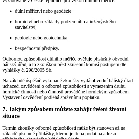
vyžadované v České republice pro výkon důlního měřiče:
důlní měřictví nebo geodézie,
hornictví nebo základy podzemního a inženýrského
stavitelství,
geologie nebo geotechnika,
bezpečnostní předpisy.
Odbornou způsobilost důlního měřiče ověřuje příslušný obvodní
báňský úřad, a to zkouškou před zkušební komisí postupem dle
vyhlášky č. 298/2005 Sb.
Na základě úspěšně vykonané zkoušky vydá obvodní báňský úřad
uchazeči osvědčení o odborné způsobilosti s vymezením druhu
hornické činnosti nebo činnosti prováděné hornickým způsobem.
Vystavení osvědčení podléhá správnímu poplatku.
7. Jakým způsobem můžete zahájit řešení životní
situace
Termín zkoušky odborné způsobilosti může být stanoven až na
základě písemné přihlášky, kterou je třeba podat na adresu