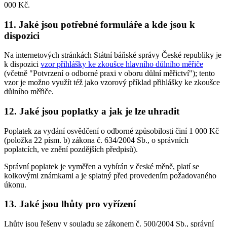
000 Kč.
11. Jaké jsou potřebné formuláře a kde jsou k
dispozici
Na internetových stránkách Státní báňské správy České republiky je
k dispozici
vzor přihlášky ke zkoušce hlavního důlního měřiče
(včetně "Potvrzení o odborné praxi v oboru důlní měřictví"); tento
vzor je možno využít též jako vzorový příklad přihlášky ke zkoušce
důlního měřiče.
12. Jaké jsou poplatky a jak je lze uhradit
Poplatek za vydání osvědčení o odborné způsobilosti činí 1 000 Kč
(položka 22 písm. b) zákona č. 634/2004 Sb., o správních
poplatcích, ve znění pozdějších předpisů).
Správní poplatek je vyměřen a vybírán v české měně, platí se
kolkovými známkami a je splatný před provedením požadovaného
úkonu.
13. Jaké jsou lhůty pro vyřízení
Lhůty jsou řešeny v souladu se zákonem č. 500/2004 Sb., správní