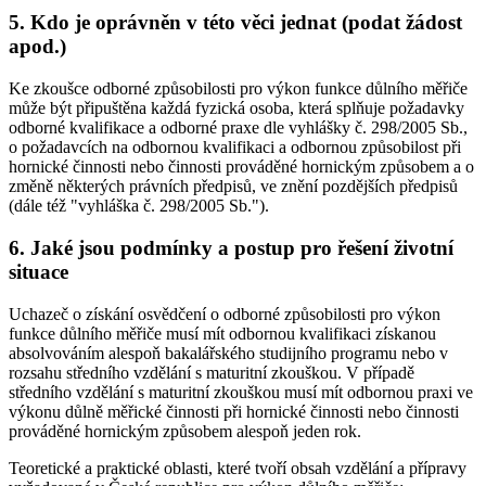
5. Kdo je oprávněn v této věci jednat (podat žádost
apod.)
Ke zkoušce odborné způsobilosti pro výkon funkce důlního měřiče
může být připuštěna každá fyzická osoba, která splňuje požadavky
odborné kvalifikace a odborné praxe dle vyhlášky č. 298/2005 Sb.,
o požadavcích na odbornou kvalifikaci a odbornou způsobilost při
hornické činnosti nebo činnosti prováděné hornickým způsobem a o
změně některých právních předpisů, ve znění pozdějších předpisů
(dále též "vyhláška č. 298/2005 Sb.").
6. Jaké jsou podmínky a postup pro řešení životní
situace
Uchazeč o získání osvědčení o odborné způsobilosti pro výkon
funkce důlního měřiče musí mít odbornou kvalifikaci získanou
absolvováním alespoň bakalářského studijního programu nebo v
rozsahu středního vzdělání s maturitní zkouškou. V případě
středního vzdělání s maturitní zkouškou musí mít odbornou praxi ve
výkonu důlně měřické činnosti při hornické činnosti nebo činnosti
prováděné hornickým způsobem alespoň jeden rok.
Teoretické a praktické oblasti, které tvoří obsah vzdělání a přípravy