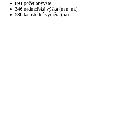
891
počet obyvatel
346
nadmořská výška (m n. m.)
580
katastrální výměra (ha)