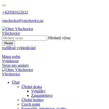
+420581622632
vsechovice@vsechovice.eu
Všechovice
Hledaný výraz
Hledat
rozšířené vyhledávání
Mapa webu
Vytisknout
Verze pro seniory
Všechovice
Úřad
Úřední deska
Vyhlášky
Zastupitelstvo
Úřední hodiny
Czech point
Formuláře, informace, svatby