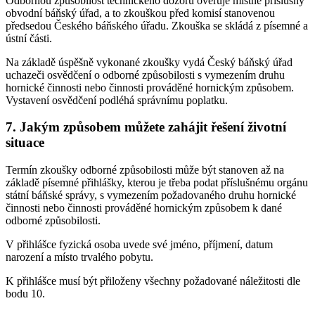
Odbornou způsobilost technického dozoru ověřuje místně příslušný
obvodní báňský úřad, a to zkouškou před komisí stanovenou
předsedou Českého báňského úřadu. Zkouška se skládá z písemné a
ústní části.
Na základě úspěšně vykonané zkoušky vydá Český báňský úřad
uchazeči osvědčení o odborné způsobilosti s vymezením druhu
hornické činnosti nebo činnosti prováděné hornickým způsobem.
Vystavení osvědčení podléhá správnímu poplatku.
7. Jakým způsobem můžete zahájit řešení životní
situace
Termín zkoušky odborné způsobilosti může být stanoven až na
základě písemné přihlášky, kterou je třeba podat příslušnému orgánu
státní báňské správy, s vymezením požadovaného druhu hornické
činnosti nebo činnosti prováděné hornickým způsobem k dané
odborné způsobilosti.
V přihlášce fyzická osoba uvede své jméno, příjmení, datum
narození a místo trvalého pobytu.
K přihlášce musí být přiloženy všechny požadované náležitosti dle
bodu 10.