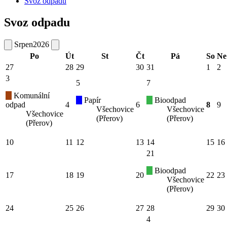
Svoz odpadu
Svoz odpadu
Srpen
2026
Po
Út
St
Čt
Pá
So
Ne
27
28
29
30
31
1
2
3
5
7
Komunální
Papír
Bioodpad
odpad
4
6
8
9
Všechovice
Všechovice
Všechovice
(Přerov)
(Přerov)
(Přerov)
10
11
12
13
14
15
16
21
Bioodpad
17
18
19
20
22
23
Všechovice
(Přerov)
24
25
26
27
28
29
30
4