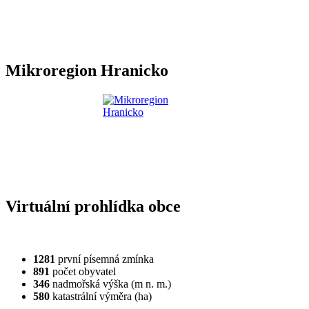
Mikroregion Hranicko
Virtuální prohlídka obce
1281
první písemná zmínka
891
počet obyvatel
346
nadmořská výška (m n. m.)
580
katastrální výměra (ha)