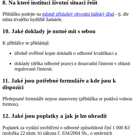
8. Na které instituci životní situaci řešit
Přihlášku podejte na
místně příslušný obvodní báňský úřad
- tj. dle
místa trvalého bydliště žadatele.
10. Jaké doklady je nutné mít s sebou
K přihlášce se přikládají:
úředně ověřené kopie dokladů o odborné kvalifikaci a
doklady (délka odborné praxe) o dosavadní činnosti v oblasti
regulované činnosti.
11. Jaké jsou potřebné formuláře a kde jsou k
dispozici
Předepsané formuláře nejsou stanoveny (přihláška se podává volnou
formou).
12. Jaké jsou poplatky a jak je lze uhradit
Poplatek za vydání osvědčení o odborné způsobilosti činí 1 000 Kč
(položka 22 písm. b) zákona č. 634/2004 Sb., o správních