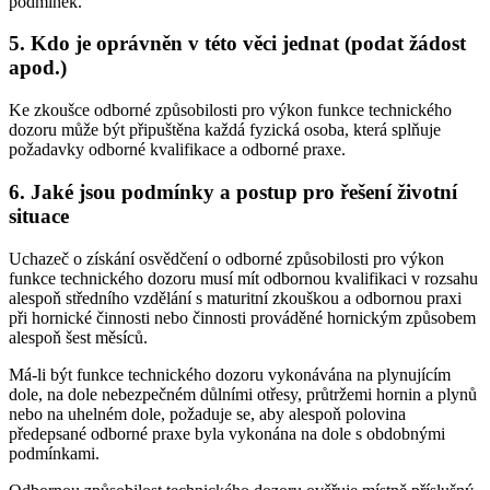
podmínek.
5. Kdo je oprávněn v této věci jednat (podat žádost
apod.)
Ke zkoušce odborné způsobilosti pro výkon funkce technického
dozoru může být připuštěna každá fyzická osoba, která splňuje
požadavky odborné kvalifikace a odborné praxe.
6. Jaké jsou podmínky a postup pro řešení životní
situace
Uchazeč o získání osvědčení o odborné způsobilosti pro výkon
funkce technického dozoru musí mít odbornou kvalifikaci v rozsahu
alespoň středního vzdělání s maturitní zkouškou a odbornou praxi
při hornické činnosti nebo činnosti prováděné hornickým způsobem
alespoň šest měsíců.
Má-li být funkce technického dozoru vykonávána na plynujícím
dole, na dole nebezpečném důlními otřesy, průtržemi hornin a plynů
nebo na uhelném dole, požaduje se, aby alespoň polovina
předepsané odborné praxe byla vykonána na dole s obdobnými
podmínkami.