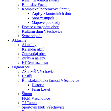
Řešení životních situací
Bohuslav Fuchs
Komplexní pozemkové úpravy
Zápisy z kontrolních dnů
Sbor zástupců
Mapové podklady
Dotace z rozpočtu obce
Kulturní dům Všechovice
Svoz odpadu
Aktuálně
Aktuality
Kalendář akcí
Zpravodaj obce
Ztráty a nálezy
Hlášení rozhlasu
Organizace
ZŠ a MŠ Všechovice
Hasiči
Římskokatolická farnost Všechovice
Historie
Farní kostel
Šimon
FKM Všechovice
TJ Tatran
Sportovní klub Všechovice