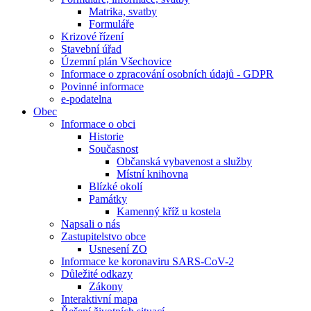
Matrika, svatby
Formuláře
Krizové řízení
Stavební úřad
Územní plán Všechovice
Informace o zpracování osobních údajů - GDPR
Povinné informace
e-podatelna
Obec
Informace o obci
Historie
Současnost
Občanská vybavenost a služby
Místní knihovna
Blízké okolí
Památky
Kamenný kříž u kostela
Napsali o nás
Zastupitelstvo obce
Usnesení ZO
Informace ke koronaviru SARS-CoV-2
Důležité odkazy
Zákony
Interaktivní mapa