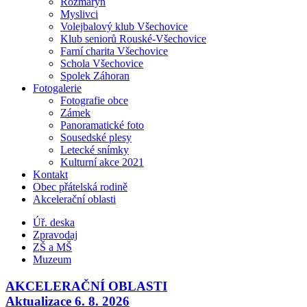
Rozmarýn
Myslivci
Volejbalový klub Všechovice
Klub seniorů Rouské-Všechovice
Farní charita Všechovice
Schola Všechovice
Spolek Záhoran
Fotogalerie
Fotografie obce
Zámek
Panoramatické foto
Sousedské plesy
Letecké snímky
Kulturní akce 2021
Kontakt
Obec přátelská rodině
Akcelerační oblasti
Úř. deska
Zpravodaj
ZŠ a MŠ
Muzeum
AKCELERAČNÍ OBLASTI
Aktualizace 6. 8. 2026