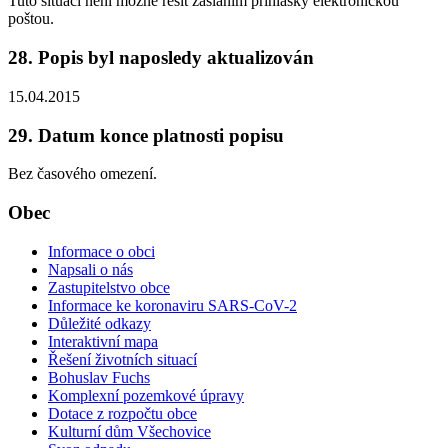
Tuto situaci není možné řešit zasláním přihlášky elektronickou
poštou.
28. Popis byl naposledy aktualizován
15.04.2015
29. Datum konce platnosti popisu
Bez časového omezení.
Obec
Informace o obci
Napsali o nás
Zastupitelstvo obce
Informace ke koronaviru SARS-CoV-2
Důležité odkazy
Interaktivní mapa
Řešení životních situací
Bohuslav Fuchs
Komplexní pozemkové úpravy
Dotace z rozpočtu obce
Kulturní dům Všechovice