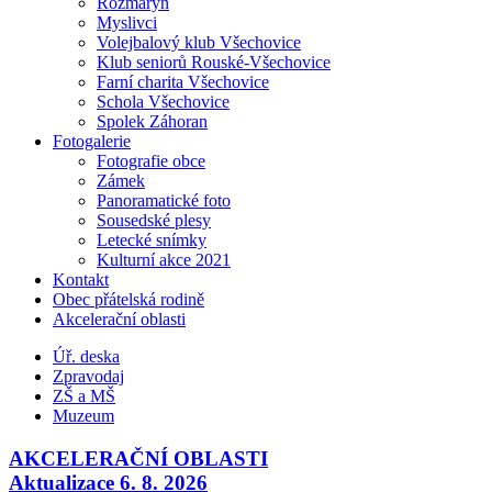
Rozmarýn
Myslivci
Volejbalový klub Všechovice
Klub seniorů Rouské-Všechovice
Farní charita Všechovice
Schola Všechovice
Spolek Záhoran
Fotogalerie
Fotografie obce
Zámek
Panoramatické foto
Sousedské plesy
Letecké snímky
Kulturní akce 2021
Kontakt
Obec přátelská rodině
Akcelerační oblasti
Úř. deska
Zpravodaj
ZŠ a MŠ
Muzeum
AKCELERAČNÍ OBLASTI
Aktualizace 6. 8. 2026