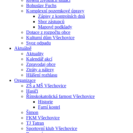
Řešení životních situací
Bohuslav Fuchs
Komplexní pozemkové úpravy
Zápisy z kontrolních dnů
Sbor zástupců
Mapové podklady
Dotace z rozpočtu obce
Kulturní dům Všechovice
Svoz odpadu
Aktuálně
Aktuality
Kalendář akcí
Zpravodaj obce
Ztráty a nálezy
Hlášení rozhlasu
Organizace
ZŠ a MŠ Všechovice
Hasiči
Římskokatolická farnost Všechovice
Historie
Farní kostel
Šimon
FKM Všechovice
TJ Tatran
Sportovní klub Všechovice