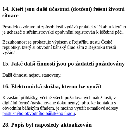
14. Kteří jsou další účastníci (dotčení) řešení životní
situace
Posudek o zdravotní způsobilosti vydává praktický lékař, u kterého
je uchazeč o střelmistrovské oprávnění registrován k léčebné péči.
Bezúhonnost se prokazuje výpisem z Rejstříku trestů České
republiky, který si obvodní báňský úřad sám z Rejstříku trestů
vyžádá.
15. Jaké další činnosti jsou po žadateli požadovány
Další činnosti nejsou stanoveny.
16. Elektronická služba, kterou lze využít
K zaslání přihlášky, včetně všech požadovaných náležitostí, v
digitální formě (naskenované dokumenty), příp. ke kontaktu s
obvodním báňským úřadem, je možno využít e-mailové adresy
příslušného obvodního báňského úřadu
.
28. Popis byl naposledy aktualizován