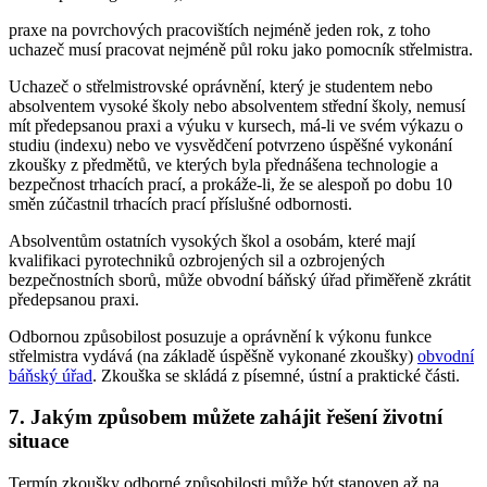
praxe na povrchových pracovištích nejméně jeden rok, z toho
uchazeč musí pracovat nejméně půl roku jako pomocník střelmistra.
Uchazeč o střelmistrovské oprávnění, který je studentem nebo
absolventem vysoké školy nebo absolventem střední školy, nemusí
mít předepsanou praxi a výuku v kursech, má-li ve svém výkazu o
studiu (indexu) nebo ve vysvědčení potvrzeno úspěšné vykonání
zkoušky z předmětů, ve kterých byla přednášena technologie a
bezpečnost trhacích prací, a prokáže-li, že se alespoň po dobu 10
směn zúčastnil trhacích prací příslušné odbornosti.
Absolventům ostatních vysokých škol a osobám, které mají
kvalifikaci pyrotechniků ozbrojených sil a ozbrojených
bezpečnostních sborů, může obvodní báňský úřad přiměřeně zkrátit
předepsanou praxi.
Odbornou způsobilost posuzuje a oprávnění k výkonu funkce
střelmistra vydává (na základě úspěšně vykonané zkoušky)
obvodní
báňský úřad
. Zkouška se skládá z písemné, ústní a praktické části.
7. Jakým způsobem můžete zahájit řešení životní
situace
Termín zkoušky odborné způsobilosti může být stanoven až na