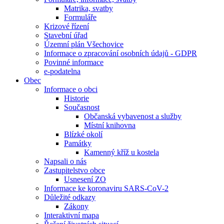
Matrika, svatby
Formuláře
Krizové řízení
Stavební úřad
Územní plán Všechovice
Informace o zpracování osobních údajů - GDPR
Povinné informace
e-podatelna
Obec
Informace o obci
Historie
Současnost
Občanská vybavenost a služby
Místní knihovna
Blízké okolí
Památky
Kamenný kříž u kostela
Napsali o nás
Zastupitelstvo obce
Usnesení ZO
Informace ke koronaviru SARS-CoV-2
Důležité odkazy
Zákony
Interaktivní mapa