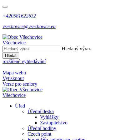
+420581622632
vsechovice@vsechovice.eu
Všechovice
Hledaný výraz
Hledat
rozšířené vyhledávání
Mapa webu
Vytisknout
Verze pro seniory
Všechovice
Úřad
Úřední deska
Vyhlášky
Zastupitelstvo
Úřední hodiny
Czech point
Formuláře, informace, svatby