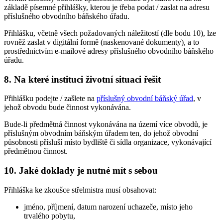
základě písemné přihlášky, kterou je třeba podat / zaslat na adresu
příslušného obvodního báňského úřadu.
Přihlášku, včetně všech požadovaných náležitostí (dle bodu 10), lze
rovněž zaslat v digitální formě (naskenované dokumenty), a to
prostřednictvím e-mailové adresy příslušného obvodního báňského
úřadu.
8. Na které instituci životní situaci řešit
Přihlášku podejte / zašlete na
příslušný obvodní báňský úřad
, v
jehož obvodu bude činnost vykonávána.
Bude-li předmětná činnost vykonávána na území více obvodů, je
příslušným obvodním báňským úřadem ten, do jehož obvodní
působnosti přísluší místo bydliště či sídla organizace, vykonávající
předmětnou činnost.
10. Jaké doklady je nutné mít s sebou
Přihláška ke zkoušce střelmistra musí obsahovat:
jméno, příjmení, datum narození uchazeče, místo jeho
trvalého pobytu,