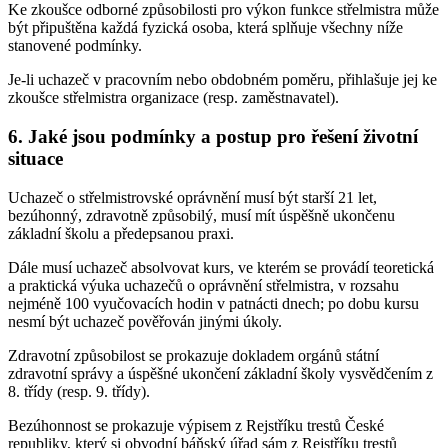
Ke zkoušce odborné způsobilosti pro výkon funkce střelmistra může
být připuštěna každá fyzická osoba, která splňuje všechny níže
stanovené podmínky.
Je-li uchazeč v pracovním nebo obdobném poměru, přihlašuje jej ke
zkoušce střelmistra organizace (resp. zaměstnavatel).
6. Jaké jsou podmínky a postup pro řešení životní
situace
Uchazeč o střelmistrovské oprávnění musí být starší 21 let,
bezúhonný, zdravotně způsobilý, musí mít úspěšně ukončenu
základní školu a předepsanou praxi.
Dále musí uchazeč absolvovat kurs, ve kterém se provádí teoretická
a praktická výuka uchazečů o oprávnění střelmistra, v rozsahu
nejméně 100 vyučovacích hodin v patnácti dnech; po dobu kursu
nesmí být uchazeč pověřován jinými úkoly.
Zdravotní způsobilost se prokazuje dokladem orgánů státní
zdravotní správy a úspěšné ukončení základní školy vysvědčením z
8. třídy (resp. 9. třídy).
Bezúhonnost se prokazuje výpisem z Rejstříku trestů České
republiky, který si obvodní báňský úřad sám z Rejstříku trestů