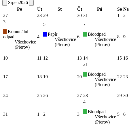
Srpen
2026
Po
Út
St
Čt
Pá
So
Ne
27
28
29
30
31
1
2
3
5
7
Komunální
Papír
Bioodpad
odpad
4
6
8
9
Všechovice
Všechovice
Všechovice
(Přerov)
(Přerov)
(Přerov)
10
11
12
13
14
15
16
21
Bioodpad
17
18
19
20
22
23
Všechovice
(Přerov)
24
25
26
27
28
29
30
4
Bioodpad
31
1
2
3
5
6
Všechovice
(Přerov)