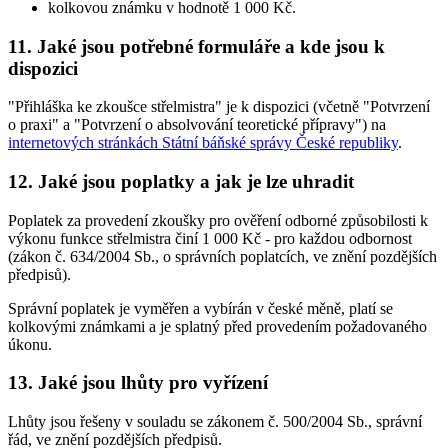
kolkovou známku v hodnotě 1 000 Kč.
11. Jaké jsou potřebné formuláře a kde jsou k
dispozici
"Přihláška ke zkoušce střelmistra" je k dispozici (včetně "Potvrzení
o praxi" a "Potvrzení o absolvování teoretické přípravy") na
internetových stránkách Státní báňské správy České republiky
.
12. Jaké jsou poplatky a jak je lze uhradit
Poplatek za provedení zkoušky pro ověření odborné způsobilosti k
výkonu funkce střelmistra činí 1 000 Kč - pro každou odbornost
(zákon č. 634/2004 Sb., o správních poplatcích, ve znění pozdějších
předpisů).
Správní poplatek je vyměřen a vybírán v české měně, platí se
kolkovými známkami a je splatný před provedením požadovaného
úkonu.
13. Jaké jsou lhůty pro vyřízení
Lhůty jsou řešeny v souladu se zákonem č. 500/2004 Sb., správní
řád, ve znění pozdějších předpisů.