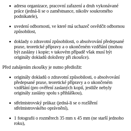
adresu organizace, pracovní zařazení a druh vykonávané
práce (jedná-li se o zaměstnance, nikoliv soukromého
podnikatele),
uvedení odbornosti, ve které má uchazeč osvědčit odbornou
způsobilost,
doklady o zdravotní způsobilosti, o absolvování předepsané
praxe, teoretické přípravy a o ukončeném vzdělání (mohou
být zaslány i kopie; v takovém případě však musí být
originály dokladů doloženy při zkoušce).
Před zahájením zkoušky je nutno předložit:
originály dokladů o zdravotní způsobilosti, o absolvování
předepsané praxe, teoretické přípravy a o ukončeném
vzdělání (pro ověření zaslaných kopií, jestliže nebyly
originály zaslány spolu s přihláškou),
střelmistrovský průkaz (jedná-li se o rozšíření
střelmistrovského oprávnění),
1 fotografii o rozměrech 35 mm x 45 mm (ne starší jednoho
roku),