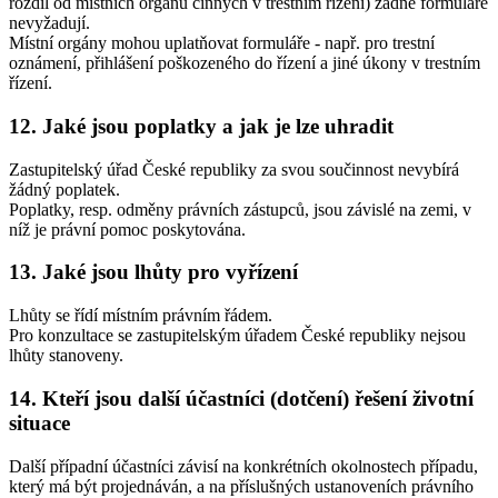
rozdíl od místních orgánů činných v trestním řízení) žádné formuláře
nevyžadují.
Místní orgány mohou uplatňovat formuláře - např. pro trestní
oznámení, přihlášení poškozeného do řízení a jiné úkony v trestním
řízení.
12. Jaké jsou poplatky a jak je lze uhradit
Zastupitelský úřad České republiky za svou součinnost nevybírá
žádný poplatek.
Poplatky, resp. odměny právních zástupců, jsou závislé na zemi, v
níž je právní pomoc poskytována.
13. Jaké jsou lhůty pro vyřízení
Lhůty se řídí místním právním řádem.
Pro konzultace se zastupitelským úřadem České republiky nejsou
lhůty stanoveny.
14. Kteří jsou další účastníci (dotčení) řešení životní
situace
Další případní účastníci závisí na konkrétních okolnostech případu,
který má být projednáván, a na příslušných ustanoveních právního