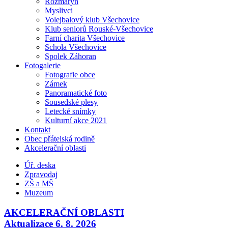
Rozmarýn
Myslivci
Volejbalový klub Všechovice
Klub seniorů Rouské-Všechovice
Farní charita Všechovice
Schola Všechovice
Spolek Záhoran
Fotogalerie
Fotografie obce
Zámek
Panoramatické foto
Sousedské plesy
Letecké snímky
Kulturní akce 2021
Kontakt
Obec přátelská rodině
Akcelerační oblasti
Úř. deska
Zpravodaj
ZŠ a MŠ
Muzeum
AKCELERAČNÍ OBLASTI
Aktualizace 6. 8. 2026