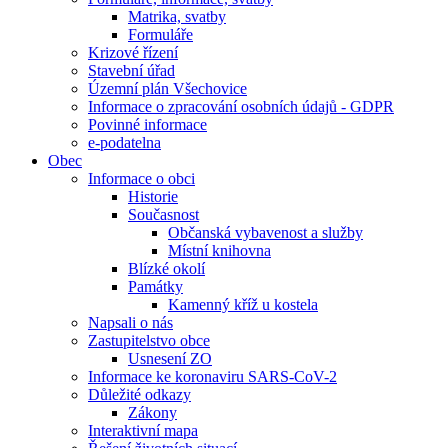
Matrika, svatby
Formuláře
Krizové řízení
Stavební úřad
Územní plán Všechovice
Informace o zpracování osobních údajů - GDPR
Povinné informace
e-podatelna
Obec
Informace o obci
Historie
Současnost
Občanská vybavenost a služby
Místní knihovna
Blízké okolí
Památky
Kamenný kříž u kostela
Napsali o nás
Zastupitelstvo obce
Usnesení ZO
Informace ke koronaviru SARS-CoV-2
Důležité odkazy
Zákony
Interaktivní mapa