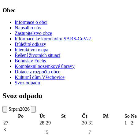
Obec
Informace o obci
Napsali o nás
Zastupitelstvo obce
Informace ke koronaviru SARS-CoV-2
Důležité odkazy
Interaktivní mapa
Řešení životních situací
Bohuslav Fuchs
Komplexní pozemkové úpravy
Dotace z rozpočtu obce
Kulturní dům Všechovice
Svoz odpadu
Svoz odpadu
Srpen
2026
Po
Út
St
Čt
Pá
So
Ne
27
28
29
30
31
1
2
3
5
7