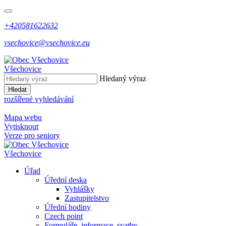
+420581622632
vsechovice@vsechovice.eu
Všechovice
Hledaný výraz
Hledat
rozšířené vyhledávání
Mapa webu
Vytisknout
Verze pro seniory
Všechovice
Úřad
Úřední deska
Vyhlášky
Zastupitelstvo
Úřední hodiny
Czech point
Formuláře, informace, svatby