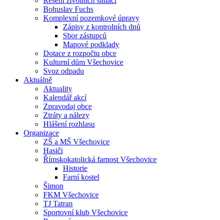
Řešení životních situací
Bohuslav Fuchs
Komplexní pozemkové úpravy
Zápisy z kontrolních dnů
Sbor zástupců
Mapové podklady
Dotace z rozpočtu obce
Kulturní dům Všechovice
Svoz odpadu
Aktuálně
Aktuality
Kalendář akcí
Zpravodaj obce
Ztráty a nálezy
Hlášení rozhlasu
Organizace
ZŠ a MŠ Všechovice
Hasiči
Římskokatolická farnost Všechovice
Historie
Farní kostel
Šimon
FKM Všechovice
TJ Tatran
Sportovní klub Všechovice