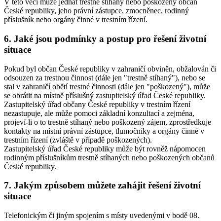
V této věci může jednat trestně stíhaný nebo poškozený občan
České republiky, jeho právní zástupce, zmocněnec, rodinný
příslušník nebo orgány činné v trestním řízení.
6. Jaké jsou podmínky a postup pro řešení životní
situace
Pokud byl občan České republiky v zahraničí obviněn, obžalován či
odsouzen za trestnou činnost (dále jen "trestně stíhaný"), nebo se
stal v zahraničí obětí trestné činnosti (dále jen "poškozený"), může
se obrátit na místně příslušný zastupitelský úřad České republiky.
Zastupitelský úřad občany České republiky v trestním řízení
nezastupuje, ale může pomoci základní konzultací a zejména,
projeví-li o to trestně stíhaný nebo poškozený zájem, zprostředkuje
kontakty na místní právní zástupce, tlumočníky a orgány činné v
trestním řízení (zvláště v případě poškozených).
Zastupitelský úřad České republiky může být rovněž nápomocen
rodinným příslušníkům trestně stíhaných nebo poškozených občanů
České republiky.
7. Jakým způsobem můžete zahájit řešení životní
situace
Telefonickým či jiným spojením s místy uvedenými v bodě 08.