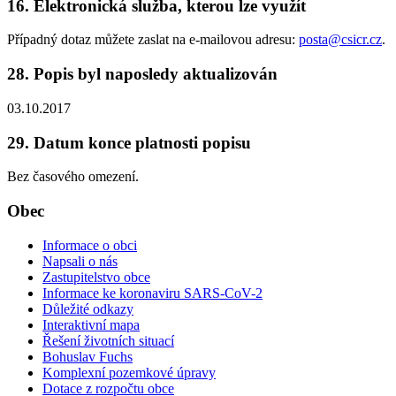
16. Elektronická služba, kterou lze využít
Případný dotaz můžete zaslat na e-mailovou adresu:
posta@csicr.cz
.
28. Popis byl naposledy aktualizován
03.10.2017
29. Datum konce platnosti popisu
Bez časového omezení.
Obec
Informace o obci
Napsali o nás
Zastupitelstvo obce
Informace ke koronaviru SARS-CoV-2
Důležité odkazy
Interaktivní mapa
Řešení životních situací
Bohuslav Fuchs
Komplexní pozemkové úpravy
Dotace z rozpočtu obce