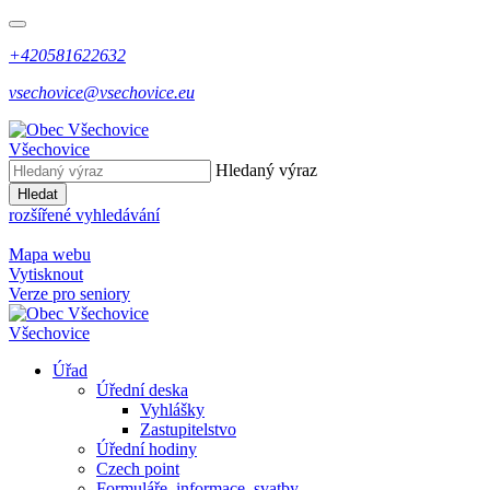
+420581622632
vsechovice@vsechovice.eu
Všechovice
Hledaný výraz
Hledat
rozšířené vyhledávání
Mapa webu
Vytisknout
Verze pro seniory
Všechovice
Úřad
Úřední deska
Vyhlášky
Zastupitelstvo
Úřední hodiny
Czech point
Formuláře, informace, svatby