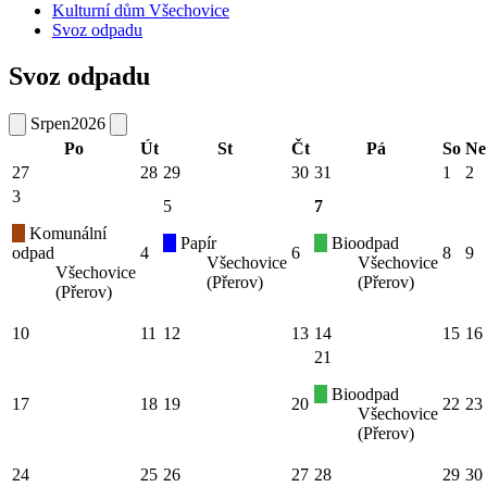
Kulturní dům Všechovice
Svoz odpadu
Svoz odpadu
Srpen
2026
Po
Út
St
Čt
Pá
So
Ne
27
28
29
30
31
1
2
3
5
7
Komunální
Papír
Bioodpad
odpad
4
6
8
9
Všechovice
Všechovice
Všechovice
(Přerov)
(Přerov)
(Přerov)
10
11
12
13
14
15
16
21
Bioodpad
17
18
19
20
22
23
Všechovice
(Přerov)
24
25
26
27
28
29
30