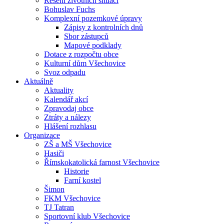
Řešení životních situací
Bohuslav Fuchs
Komplexní pozemkové úpravy
Zápisy z kontrolních dnů
Sbor zástupců
Mapové podklady
Dotace z rozpočtu obce
Kulturní dům Všechovice
Svoz odpadu
Aktuálně
Aktuality
Kalendář akcí
Zpravodaj obce
Ztráty a nálezy
Hlášení rozhlasu
Organizace
ZŠ a MŠ Všechovice
Hasiči
Římskokatolická farnost Všechovice
Historie
Farní kostel
Šimon
FKM Všechovice
TJ Tatran
Sportovní klub Všechovice