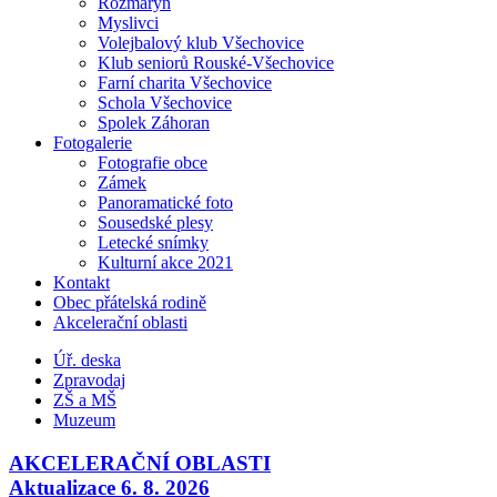
Rozmarýn
Myslivci
Volejbalový klub Všechovice
Klub seniorů Rouské-Všechovice
Farní charita Všechovice
Schola Všechovice
Spolek Záhoran
Fotogalerie
Fotografie obce
Zámek
Panoramatické foto
Sousedské plesy
Letecké snímky
Kulturní akce 2021
Kontakt
Obec přátelská rodině
Akcelerační oblasti
Úř. deska
Zpravodaj
ZŠ a MŠ
Muzeum
AKCELERAČNÍ OBLASTI
Aktualizace 6. 8. 2026