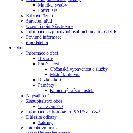
Matrika, svatby
Formuláře
Krizové řízení
Stavební úřad
Územní plán Všechovice
Informace o zpracování osobních údajů - GDPR
Povinné informace
e-podatelna
Obec
Informace o obci
Historie
Současnost
Občanská vybavenost a služby
Místní knihovna
Blízké okolí
Památky
Kamenný kříž u kostela
Napsali o nás
Zastupitelstvo obce
Usnesení ZO
Informace ke koronaviru SARS-CoV-2
Důležité odkazy
Zákony
Interaktivní mapa