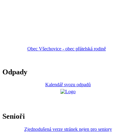
Obec Všechovice - obec přátelská rodině
Odpady
Kalendář svozu odpadů
Senioři
Zjednodušená verze stránek nejen pro seniory