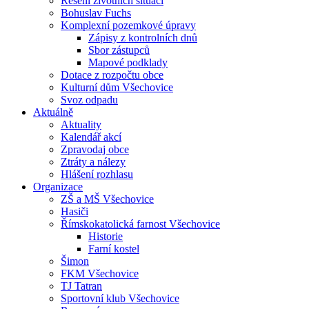
Řešení životních situací
Bohuslav Fuchs
Komplexní pozemkové úpravy
Zápisy z kontrolních dnů
Sbor zástupců
Mapové podklady
Dotace z rozpočtu obce
Kulturní dům Všechovice
Svoz odpadu
Aktuálně
Aktuality
Kalendář akcí
Zpravodaj obce
Ztráty a nálezy
Hlášení rozhlasu
Organizace
ZŠ a MŠ Všechovice
Hasiči
Římskokatolická farnost Všechovice
Historie
Farní kostel
Šimon
FKM Všechovice
TJ Tatran
Sportovní klub Všechovice