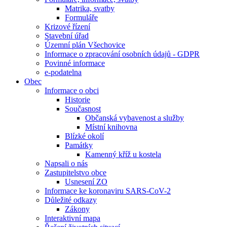
Matrika, svatby
Formuláře
Krizové řízení
Stavební úřad
Územní plán Všechovice
Informace o zpracování osobních údajů - GDPR
Povinné informace
e-podatelna
Obec
Informace o obci
Historie
Současnost
Občanská vybavenost a služby
Místní knihovna
Blízké okolí
Památky
Kamenný kříž u kostela
Napsali o nás
Zastupitelstvo obce
Usnesení ZO
Informace ke koronaviru SARS-CoV-2
Důležité odkazy
Zákony
Interaktivní mapa