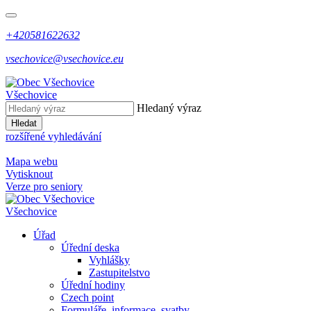
+420581622632
vsechovice@vsechovice.eu
Všechovice
Hledaný výraz
Hledat
rozšířené vyhledávání
Mapa webu
Vytisknout
Verze pro seniory
Všechovice
Úřad
Úřední deska
Vyhlášky
Zastupitelstvo
Úřední hodiny
Czech point
Formuláře, informace, svatby