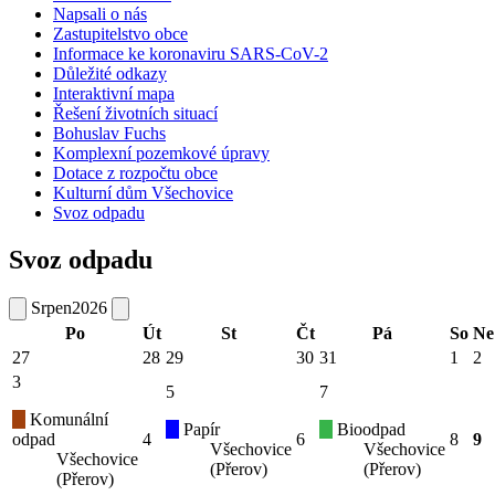
Napsali o nás
Zastupitelstvo obce
Informace ke koronaviru SARS-CoV-2
Důležité odkazy
Interaktivní mapa
Řešení životních situací
Bohuslav Fuchs
Komplexní pozemkové úpravy
Dotace z rozpočtu obce
Kulturní dům Všechovice
Svoz odpadu
Svoz odpadu
Srpen
2026
Po
Út
St
Čt
Pá
So
Ne
27
28
29
30
31
1
2
3
5
7
Komunální
Papír
Bioodpad
odpad
4
6
8
9
Všechovice
Všechovice
Všechovice
(Přerov)
(Přerov)
(Přerov)