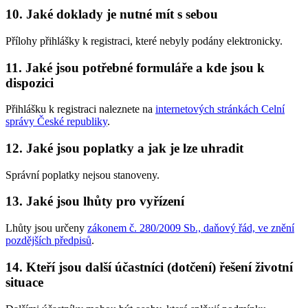
10. Jaké doklady je nutné mít s sebou
Přílohy přihlášky k registraci, které nebyly podány elektronicky.
11. Jaké jsou potřebné formuláře a kde jsou k
dispozici
Přihlášku k registraci naleznete na
internetových stránkách Celní
správy České republiky
.
12. Jaké jsou poplatky a jak je lze uhradit
Správní poplatky nejsou stanoveny.
13. Jaké jsou lhůty pro vyřízení
Lhůty jsou určeny
zákonem č. 280/2009 Sb., daňový řád, ve znění
pozdějších předpisů
.
14. Kteří jsou další účastníci (dotčení) řešení životní
situace