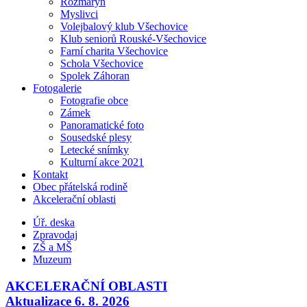
Rozmarýn
Myslivci
Volejbalový klub Všechovice
Klub seniorů Rouské-Všechovice
Farní charita Všechovice
Schola Všechovice
Spolek Záhoran
Fotogalerie
Fotografie obce
Zámek
Panoramatické foto
Sousedské plesy
Letecké snímky
Kulturní akce 2021
Kontakt
Obec přátelská rodině
Akcelerační oblasti
Úř. deska
Zpravodaj
ZŠ a MŠ
Muzeum
AKCELERAČNÍ OBLASTI
Aktualizace 6. 8. 2026