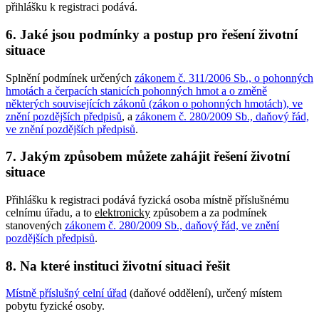
přihlášku k registraci podává.
6. Jaké jsou podmínky a postup pro řešení životní
situace
Splnění podmínek určených
zákonem č. 311/2006 Sb., o pohonných
hmotách a čerpacích stanicích pohonných hmot a o změně
některých souvisejících zákonů (zákon o pohonných hmotách), ve
znění pozdějších předpisů
, a
zákonem č. 280/2009 Sb., daňový řád,
ve znění pozdějších předpisů
.
7. Jakým způsobem můžete zahájit řešení životní
situace
Přihlášku k registraci podává fyzická osoba místně příslušnému
celnímu úřadu, a to
elektronicky
způsobem a za podmínek
stanovených
zákonem č. 280/2009 Sb., daňový řád, ve znění
pozdějších předpisů
.
8. Na které instituci životní situaci řešit
Místně příslušný celní úřad
(daňové oddělení), určený místem
pobytu fyzické osoby.