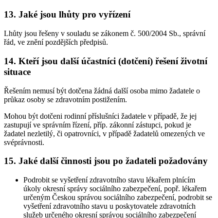
13. Jaké jsou lhůty pro vyřízení
Lhůty jsou řešeny v souladu se zákonem č. 500/2004 Sb., správní
řád, ve znění pozdějších předpisů.
14. Kteří jsou další účastníci (dotčení) řešení životní
situace
Řešením nemusí být dotčena žádná další osoba mimo žadatele o
průkaz osoby se zdravotním postižením.
Mohou být dotčeni rodinní příslušníci žadatele v případě, že jej
zastupují ve správním řízení, příp. zákonní zástupci, pokud je
žadatel nezletilý, či opatrovníci, v případě žadatelů omezených ve
svéprávnosti.
15. Jaké další činnosti jsou po žadateli požadovány
Podrobit se vyšetření zdravotního stavu lékařem plnícím
úkoly okresní správy sociálního zabezpečení, popř. lékařem
určeným Českou správou sociálního zabezpečení, podrobit se
vyšetření zdravotního stavu u poskytovatele zdravotních
služeb určeného okresní správou sociálního zabezpečení