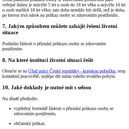
veřejné listiny je nejvýše 5 let u osob do 18 let věku a nejvýše 10 let
u osob starších 18 let věku; tato doba nemůže být delší, než je doba,
po kterou trvá nárok na průkaz osoby se zdravotním postižením.
7. Jakým způsobem můžete zahájit řešení životní
situace
Podáním žádosti o přiznání průkazu osoby se zdravotním
postižením.
8. Na které instituci životní situaci řešit
Obraťte se na
Úřad práce České republiky - krajskou pobočku
, resp.
kontaktní pracoviště, nejlépe dle místa vašeho trvalého pobytu.
10. Jaké doklady je nutné mít s sebou
Na úřadě předložte:
vyplněný formulář žádosti o přiznání průkazu osoby se
zdravotním postižením,
občanský průkaz.