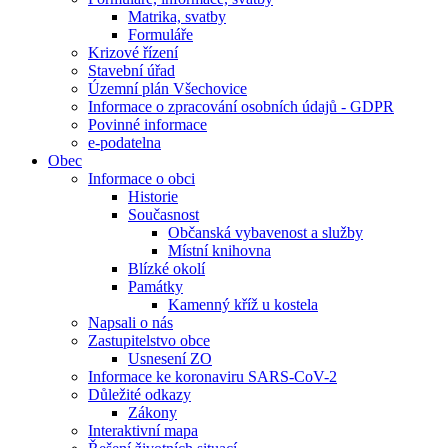
Matrika, svatby
Formuláře
Krizové řízení
Stavební úřad
Územní plán Všechovice
Informace o zpracování osobních údajů - GDPR
Povinné informace
e-podatelna
Obec
Informace o obci
Historie
Současnost
Občanská vybavenost a služby
Místní knihovna
Blízké okolí
Památky
Kamenný kříž u kostela
Napsali o nás
Zastupitelstvo obce
Usnesení ZO
Informace ke koronaviru SARS-CoV-2
Důležité odkazy
Zákony
Interaktivní mapa