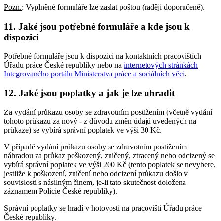
Pozn.
: Vyplněné formuláře lze zaslat poštou (raději doporučeně).
11. Jaké jsou potřebné formuláře a kde jsou k
dispozici
Potřebné formuláře jsou k dispozici na kontaktních pracovištích
Úřadu práce České republiky nebo na
internetových stránkách
Integrovaného portálu Ministerstva práce a sociálních věcí
.
12. Jaké jsou poplatky a jak je lze uhradit
Za vydání průkazu osoby se zdravotním postižením (včetně vydání
tohoto průkazu za nový - z důvodu změn údajů uvedených na
průkaze) se vybírá správní poplatek ve výši 30 Kč.
V případě vydání průkazu osoby se zdravotním postižením
náhradou za průkaz poškozený, zničený, ztracený nebo odcizený se
vybírá správní poplatek ve výši 200 Kč (tento poplatek se nevybere,
jestliže k poškození, zničení nebo odcizení průkazu došlo v
souvislosti s násilným činem, je-li tato skutečnost doložena
záznamem Policie České republiky).
Správní poplatky se hradí v hotovosti na pracovišti Úřadu práce
České republiky.