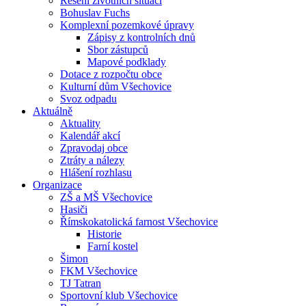
Řešení životních situací
Bohuslav Fuchs
Komplexní pozemkové úpravy
Zápisy z kontrolních dnů
Sbor zástupců
Mapové podklady
Dotace z rozpočtu obce
Kulturní dům Všechovice
Svoz odpadu
Aktuálně
Aktuality
Kalendář akcí
Zpravodaj obce
Ztráty a nálezy
Hlášení rozhlasu
Organizace
ZŠ a MŠ Všechovice
Hasiči
Římskokatolická farnost Všechovice
Historie
Farní kostel
Šimon
FKM Všechovice
TJ Tatran
Sportovní klub Všechovice