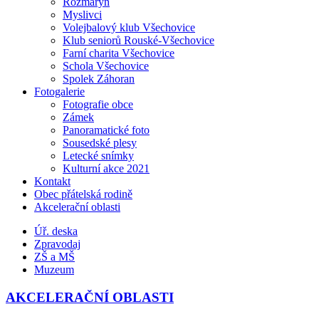
Rozmarýn
Myslivci
Volejbalový klub Všechovice
Klub seniorů Rouské-Všechovice
Farní charita Všechovice
Schola Všechovice
Spolek Záhoran
Fotogalerie
Fotografie obce
Zámek
Panoramatické foto
Sousedské plesy
Letecké snímky
Kulturní akce 2021
Kontakt
Obec přátelská rodině
Akcelerační oblasti
Úř. deska
Zpravodaj
ZŠ a MŠ
Muzeum
AKCELERAČNÍ OBLASTI