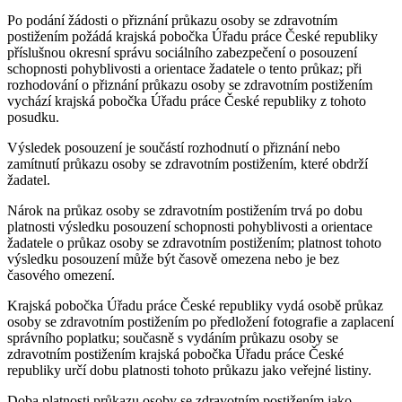
Po podání žádosti o přiznání průkazu osoby se zdravotním
postižením požádá krajská pobočka Úřadu práce České republiky
příslušnou okresní správu sociálního zabezpečení o posouzení
schopnosti pohyblivosti a orientace žadatele o tento průkaz; při
rozhodování o přiznání průkazu osoby se zdravotním postižením
vychází krajská pobočka Úřadu práce České republiky z tohoto
posudku.
Výsledek posouzení je součástí rozhodnutí o přiznání nebo
zamítnutí průkazu osoby se zdravotním postižením, které obdrží
žadatel.
Nárok na průkaz osoby se zdravotním postižením trvá po dobu
platnosti výsledku posouzení schopnosti pohyblivosti a orientace
žadatele o průkaz osoby se zdravotním postižením; platnost tohoto
výsledku posouzení může být časově omezena nebo je bez
časového omezení.
Krajská pobočka Úřadu práce České republiky vydá osobě průkaz
osoby se zdravotním postižením po předložení fotografie a zaplacení
správního poplatku; současně s vydáním průkazu osoby se
zdravotním postižením krajská pobočka Úřadu práce České
republiky určí dobu platnosti tohoto průkazu jako veřejné listiny.
Doba platnosti průkazu osoby se zdravotním postižením jako