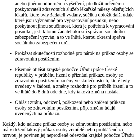
anebo jinému odbornému vyšetření, předložit určenému
poskytovateli zdravotních služeb lékařské nálezy ošetřujících
lékařů, které byly žadateli vydány, sdělit a doložit další údaje,
které jsou významné pro vypracování posudku, nebo
poskytnout jinou součinnost, která je potřebná k vypracování
posudku, je-li k tomu žadatel okresní správou sociálního
zabezpečení vyzván, a to ve lhůtě, kterou okresní správa
sociálního zabezpečení určí.
Prokázat skutečnosti rozhodné pro nárok na průkaz osoby se
zdravotním postižením.
Písemně ohlásit krajské pobočce Úřadu práce České
republiky v průběhu řízení o přiznání průkazu osoby se
zdravotním postižením změny ve skutečnostech, které byly
uvedeny v žádosti, a změny rozhodné pro průběh řízení, a to
ve lhůtě do 8 dnů ode dne, kdy taková změna nastala.
Ohlásit ztrátu, odcizení, poškození nebo zničení průkazu
osoby se zdravotním postižením, příp. změnu údajů
uvedených na průkazu.
Každý, kdo nalezne průkaz osoby se zdravotním postižením, nebo
má v držení takový průkaz osoby zemřelé nebo prohlášené za
mrtvou, je povinen jej neprodleně odevzdat krajské pobočce Úřadu