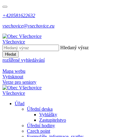
+420581622632
vsechovice@vsechovice.eu
Všechovice
Hledaný výraz
Hledat
rozšířené vyhledávání
Mapa webu
Vytisknout
Verze pro seniory
Všechovice
Úřad
Úřední deska
Vyhlášky
Zastupitelstvo
Úřední hodiny
Czech point
Formuláře, informace, svatby