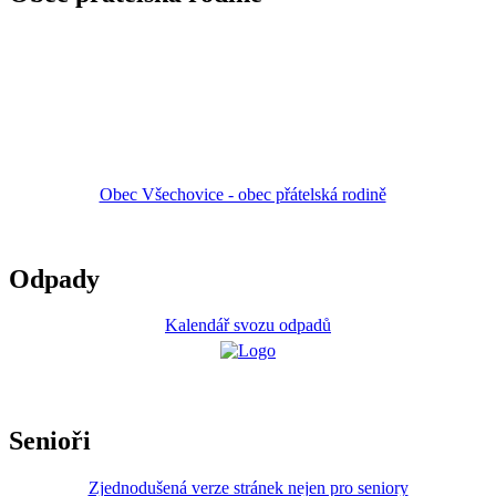
Obec Všechovice - obec přátelská rodině
Odpady
Kalendář svozu odpadů
Senioři
Zjednodušená verze stránek nejen pro seniory