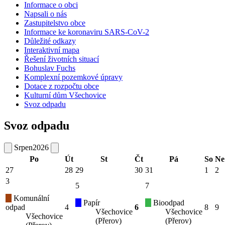
Informace o obci
Napsali o nás
Zastupitelstvo obce
Informace ke koronaviru SARS-CoV-2
Důležité odkazy
Interaktivní mapa
Řešení životních situací
Bohuslav Fuchs
Komplexní pozemkové úpravy
Dotace z rozpočtu obce
Kulturní dům Všechovice
Svoz odpadu
Svoz odpadu
Srpen
2026
Po
Út
St
Čt
Pá
So
Ne
27
28
29
30
31
1
2
3
5
7
Komunální
Papír
Bioodpad
odpad
4
6
8
9
Všechovice
Všechovice
Všechovice
(Přerov)
(Přerov)