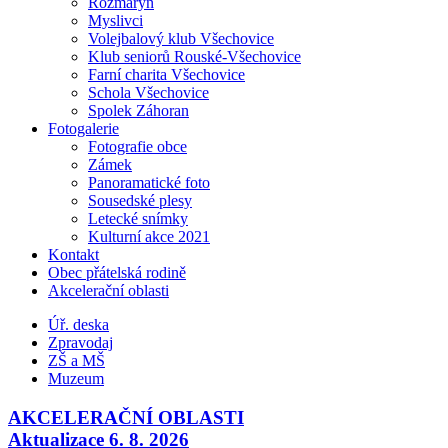
Rozmarýn
Myslivci
Volejbalový klub Všechovice
Klub seniorů Rouské-Všechovice
Farní charita Všechovice
Schola Všechovice
Spolek Záhoran
Fotogalerie
Fotografie obce
Zámek
Panoramatické foto
Sousedské plesy
Letecké snímky
Kulturní akce 2021
Kontakt
Obec přátelská rodině
Akcelerační oblasti
Úř. deska
Zpravodaj
ZŠ a MŠ
Muzeum
AKCELERAČNÍ OBLASTI
Aktualizace 6. 8. 2026