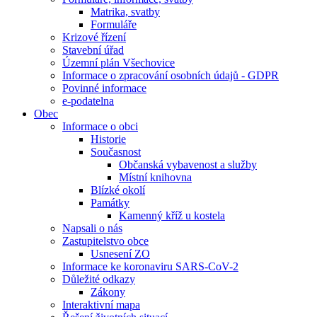
Matrika, svatby
Formuláře
Krizové řízení
Stavební úřad
Územní plán Všechovice
Informace o zpracování osobních údajů - GDPR
Povinné informace
e-podatelna
Obec
Informace o obci
Historie
Současnost
Občanská vybavenost a služby
Místní knihovna
Blízké okolí
Památky
Kamenný kříž u kostela
Napsali o nás
Zastupitelstvo obce
Usnesení ZO
Informace ke koronaviru SARS-CoV-2
Důležité odkazy
Zákony
Interaktivní mapa