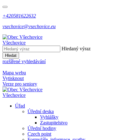
+420581622632
vsechovice@vsechovice.eu
Všechovice
Hledaný výraz
Hledat
rozšířené vyhledávání
Mapa webu
Vytisknout
Verze pro seniory
Všechovice
Úřad
Úřední deska
Vyhlášky
Zastupitelstvo
Úřední hodiny
Czech point
Formuláře, informace, svatby