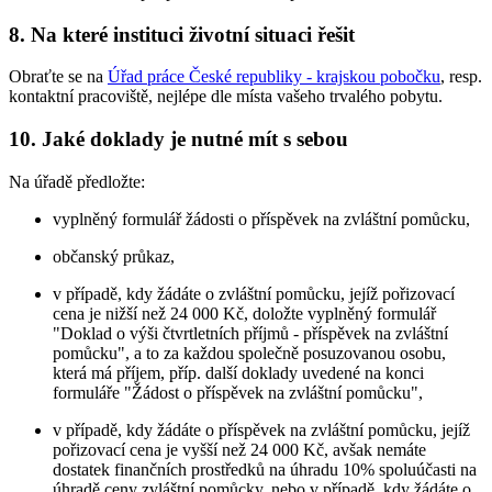
8. Na které instituci životní situaci řešit
Obraťte se na
Úřad práce České republiky - krajskou pobočku
, resp.
kontaktní pracoviště, nejlépe dle místa vašeho trvalého pobytu.
10. Jaké doklady je nutné mít s sebou
Na úřadě předložte:
vyplněný formulář žádosti o příspěvek na zvláštní pomůcku,
občanský průkaz,
v případě, kdy žádáte o zvláštní pomůcku, jejíž pořizovací
cena je nižší než 24 000 Kč, doložte vyplněný formulář
"Doklad o výši čtvrtletních příjmů - příspěvek na zvláštní
pomůcku", a to za každou společně posuzovanou osobu,
která má příjem, příp. další doklady uvedené na konci
formuláře "Žádost o příspěvek na zvláštní pomůcku",
v případě, kdy žádáte o příspěvek na zvláštní pomůcku, jejíž
pořizovací cena je vyšší než 24 000 Kč, avšak nemáte
dostatek finančních prostředků na úhradu 10% spoluúčasti na
úhradě ceny zvláštní pomůcky, nebo v případě, kdy žádáte o