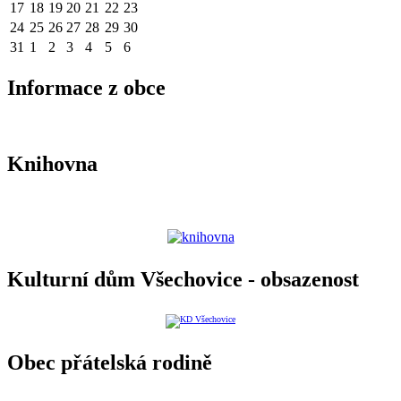
17
18
19
20
21
22
23
24
25
26
27
28
29
30
31
1
2
3
4
5
6
Informace z obce
Knihovna
Kulturní dům Všechovice - obsazenost
Obec přátelská rodině