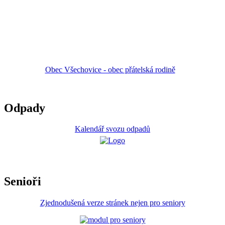
Obec Všechovice - obec přátelská rodině
Odpady
Kalendář svozu odpadů
Senioři
Zjednodušená verze stránek nejen pro seniory