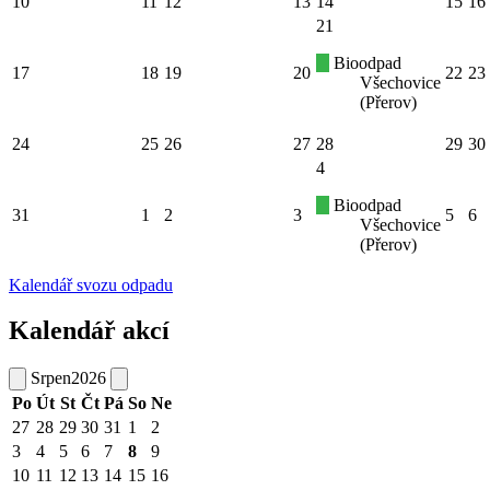
10
11
12
13
14
15
16
21
Bioodpad
17
18
19
20
22
23
Všechovice
(Přerov)
24
25
26
27
28
29
30
4
Bioodpad
31
1
2
3
5
6
Všechovice
(Přerov)
Kalendář svozu odpadu
Kalendář akcí
Srpen
2026
Po
Út
St
Čt
Pá
So
Ne
27
28
29
30
31
1
2
3
4
5
6
7
8
9
10
11
12
13
14
15
16