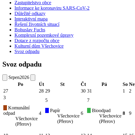
Zastupitelstvo obce
Informace ke koronaviru SARS-CoV-2
Důležité odkazy
Interaktivní mapa
Řešení životních situací
Bohuslav Fuchs
Komplexní pozemkové úpravy
Dotace z rozpočtu obce
Kulturní dům Všechovice
Svoz odpadu
Svoz odpadu
Srpen
2026
Po
Út
St
Čt
Pá
So
Ne
27
28
29
30
31
1
2
3
5
7
Komunální
Papír
Bioodpad
odpad
4
6
8
9
Všechovice
Všechovice
Všechovice
(Přerov)
(Přerov)
(Přerov)