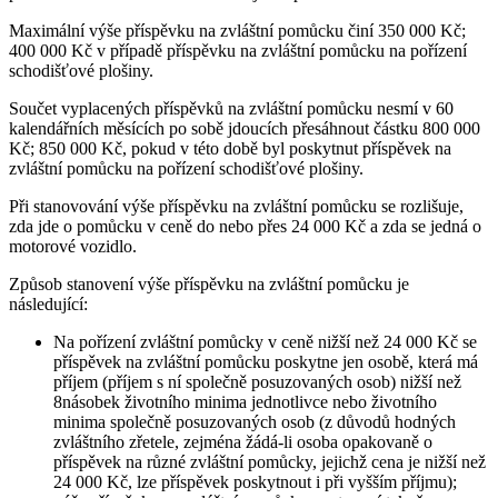
Maximální výše příspěvku na zvláštní pomůcku činí 350 000 Kč;
400 000 Kč v případě příspěvku na zvláštní pomůcku na pořízení
schodišťové plošiny.
Součet vyplacených příspěvků na zvláštní pomůcku nesmí v 60
kalendářních měsících po sobě jdoucích přesáhnout částku 800 000
Kč; 850 000 Kč, pokud v této době byl poskytnut příspěvek na
zvláštní pomůcku na pořízení schodišťové plošiny.
Při stanovování výše příspěvku na zvláštní pomůcku se rozlišuje,
zda jde o pomůcku v ceně do nebo přes 24 000 Kč a zda se jedná o
motorové vozidlo.
Způsob stanovení výše příspěvku na zvláštní pomůcku je
následující:
Na pořízení zvláštní pomůcky v ceně nižší než 24 000 Kč se
příspěvek na zvláštní pomůcku poskytne jen osobě, která má
příjem (příjem s ní společně posuzovaných osob) nižší než
8násobek životního minima jednotlivce nebo životního
minima společně posuzovaných osob (z důvodů hodných
zvláštního zřetele, zejména žádá-li osoba opakovaně o
příspěvek na různé zvláštní pomůcky, jejichž cena je nižší než
24 000 Kč, lze příspěvek poskytnout i při vyšším příjmu);