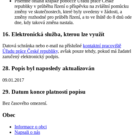
Písemně ohlásit krajské pobočce Úřadu práce České
republiky v průběhu řízení o příspěvku na zvláštní pomůcku
změny ve skutečnostech, které byly uvedeny v žádosti, a
změny rozhodné pro průběh řízení, a to ve lhůtě do 8 dnů ode
dne, kdy taková změna nastala.
16. Elektronická služba, kterou lze využít
Datová schránka nebo e-mail na příslušné
kontaktní pracoviště
Úřadu práce České republiky
, avšak pouze tehdy, pokud má žadatel
zaručený elektronický podpis.
28. Popis byl naposledy aktualizován
09.01.2017
29. Datum konce platnosti popisu
Bez časového omezení.
Obec
Informace o obci
Napsali o nás