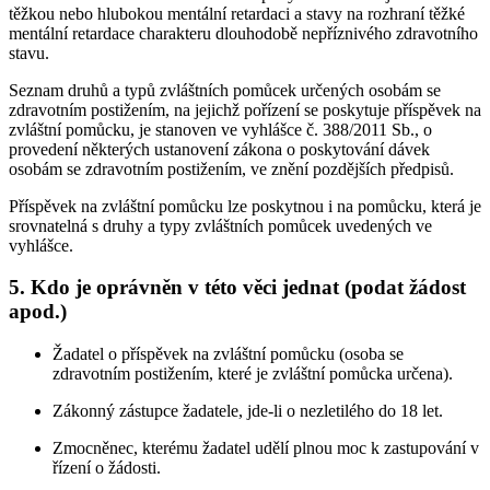
těžkou nebo hlubokou mentální retardaci a stavy na rozhraní těžké
mentální retardace charakteru dlouhodobě nepříznivého zdravotního
stavu.
Seznam druhů a typů zvláštních pomůcek určených osobám se
zdravotním postižením, na jejichž pořízení se poskytuje příspěvek na
zvláštní pomůcku, je stanoven ve vyhlášce č. 388/2011 Sb., o
provedení některých ustanovení zákona o poskytování dávek
osobám se zdravotním postižením, ve znění pozdějších předpisů.
Příspěvek na zvláštní pomůcku lze poskytnou i na pomůcku, která je
srovnatelná s druhy a typy zvláštních pomůcek uvedených ve
vyhlášce.
5. Kdo je oprávněn v této věci jednat (podat žádost
apod.)
Žadatel o příspěvek na zvláštní pomůcku (osoba se
zdravotním postižením, které je zvláštní pomůcka určena).
Zákonný zástupce žadatele, jde-li o nezletilého do 18 let.
Zmocněnec, kterému žadatel udělí plnou moc k zastupování v
řízení o žádosti.