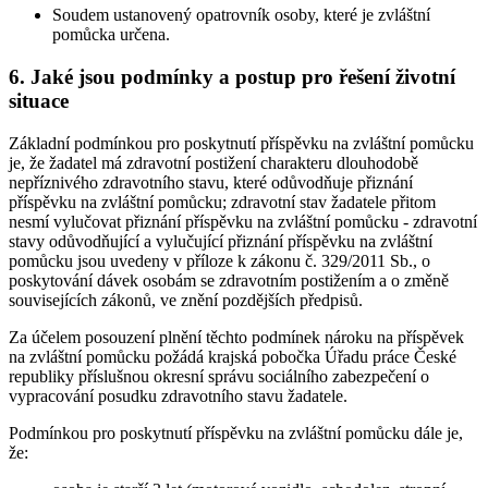
Soudem ustanovený opatrovník osoby, které je zvláštní
pomůcka určena.
6. Jaké jsou podmínky a postup pro řešení životní
situace
Základní podmínkou pro poskytnutí příspěvku na zvláštní pomůcku
je, že žadatel má zdravotní postižení charakteru dlouhodobě
nepříznivého zdravotního stavu, které odůvodňuje přiznání
příspěvku na zvláštní pomůcku; zdravotní stav žadatele přitom
nesmí vylučovat přiznání příspěvku na zvláštní pomůcku - zdravotní
stavy odůvodňující a vylučující přiznání příspěvku na zvláštní
pomůcku jsou uvedeny v příloze k zákonu č. 329/2011 Sb., o
poskytování dávek osobám se zdravotním postižením a o změně
souvisejících zákonů, ve znění pozdějších předpisů.
Za účelem posouzení plnění těchto podmínek nároku na příspěvek
na zvláštní pomůcku požádá krajská pobočka Úřadu práce České
republiky příslušnou okresní správu sociálního zabezpečení o
vypracování posudku zdravotního stavu žadatele.
Podmínkou pro poskytnutí příspěvku na zvláštní pomůcku dále je,
že: