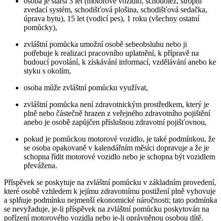
osoba je starší 3 let (motorové vozidlo, schodolez, stropní
zvedací systém, schodišťová plošina, schodišťová sedačka,
úprava bytu), 15 let (vodicí pes), 1 roku (všechny ostatní
pomůcky),
zvláštní pomůcka umožní osobě sebeobsluhu nebo ji
potřebuje k realizaci pracovního uplatnění, k přípravě na
budoucí povolání, k získávání informací, vzdělávání anebo ke
styku s okolím,
osoba může zvláštní pomůcku využívat,
zvláštní pomůcka není zdravotnickým prostředkem, který je
plně nebo částečně hrazen z veřejného zdravotního pojištění
anebo je osobě zapůjčen příslušnou zdravotní pojišťovnou,
pokud je pomůckou motorové vozidlo, je také podmínkou, že
se osoba opakovaně v kalendářním měsíci dopravuje a že je
schopna řídit motorové vozidlo nebo je schopna být vozidlem
převážena.
Příspěvek se poskytuje na zvláštní pomůcku v základním provedení,
které osobě vzhledem k jejímu zdravotnímu postižení plně vyhovuje
a splňuje podmínku nejmenší ekonomické náročnosti; tato podmínka
se nevyžaduje, je-li příspěvek na zvláštní pomůcku poskytován na
pořízení motorového vozidla nebo je-li oprávněnou osobou dítě.