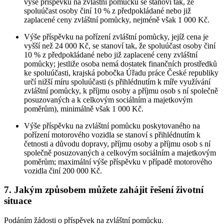
výše příspěvku na zvláštní pomůcku se stanoví tak, že
spoluúčast osoby činí 10 % z předpokládané nebo již
zaplacené ceny zvláštní pomůcky, nejméně však 1 000 Kč.
Výše příspěvku na pořízení zvláštní pomůcky, jejíž cena je
vyšší než 24 000 Kč, se stanoví tak, že spoluúčast osoby činí
10 % z předpokládané nebo již zaplacené ceny zvláštní
pomůcky; jestliže osoba nemá dostatek finančních prostředků
ke spoluúčasti, krajská pobočka Úřadu práce České republiky
určí nižší míru spoluúčasti (s přihlédnutím k míře využívání
zvláštní pomůcky, k příjmu osoby a příjmu osob s ní společně
posuzovaných a k celkovým sociálním a majetkovým
poměrům), minimálně však 1 000 Kč.
Výše příspěvku na zvláštní pomůcku poskytovaného na
pořízení motorového vozidla se stanoví s přihlédnutím k
četnosti a důvodu dopravy, příjmu osoby a příjmu osob s ní
společně posuzovaných a celkovým sociálním a majetkovým
poměrům; maximální výše příspěvku v případě motorového
vozidla činí 200 000 Kč.
7. Jakým způsobem můžete zahájit řešení životní
situace
Podáním žádosti o příspěvek na zvláštní pomůcku.