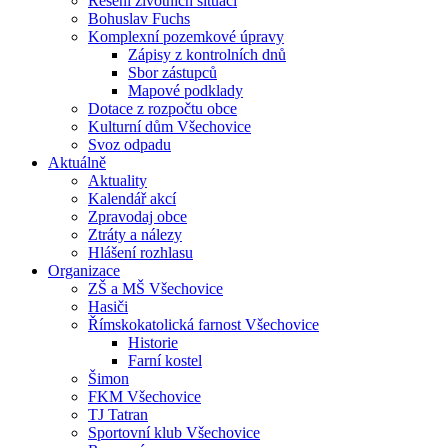
Řešení životních situací
Bohuslav Fuchs
Komplexní pozemkové úpravy
Zápisy z kontrolních dnů
Sbor zástupců
Mapové podklady
Dotace z rozpočtu obce
Kulturní dům Všechovice
Svoz odpadu
Aktuálně
Aktuality
Kalendář akcí
Zpravodaj obce
Ztráty a nálezy
Hlášení rozhlasu
Organizace
ZŠ a MŠ Všechovice
Hasiči
Římskokatolická farnost Všechovice
Historie
Farní kostel
Šimon
FKM Všechovice
TJ Tatran
Sportovní klub Všechovice