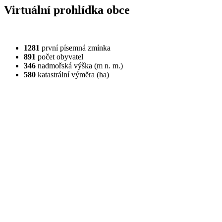
Virtuální prohlídka obce
1281
první písemná zmínka
891
počet obyvatel
346
nadmořská výška (m n. m.)
580
katastrální výměra (ha)