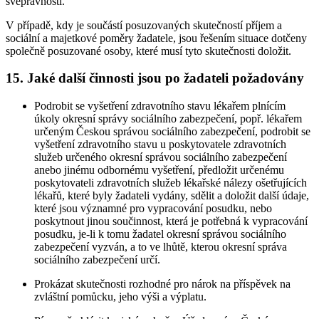
svéprávnosti.
V případě, kdy je součástí posuzovaných skutečností příjem a
sociální a majetkové poměry žadatele, jsou řešením situace dotčeny
společně posuzované osoby, které musí tyto skutečnosti doložit.
15. Jaké další činnosti jsou po žadateli požadovány
Podrobit se vyšetření zdravotního stavu lékařem plnícím
úkoly okresní správy sociálního zabezpečení, popř. lékařem
určeným Českou správou sociálního zabezpečení, podrobit se
vyšetření zdravotního stavu u poskytovatele zdravotních
služeb určeného okresní správou sociálního zabezpečení
anebo jinému odbornému vyšetření, předložit určenému
poskytovateli zdravotních služeb lékařské nálezy ošetřujících
lékařů, které byly žadateli vydány, sdělit a doložit další údaje,
které jsou významné pro vypracování posudku, nebo
poskytnout jinou součinnost, která je potřebná k vypracování
posudku, je-li k tomu žadatel okresní správou sociálního
zabezpečení vyzván, a to ve lhůtě, kterou okresní správa
sociálního zabezpečení určí.
Prokázat skutečnosti rozhodné pro nárok na příspěvek na
zvláštní pomůcku, jeho výši a výplatu.