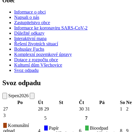
Obec
Informace o obci
Napsali o nás
Zastupitelstvo obce
Informace ke koronaviru SARS-CoV-2
Důležité odkazy
Interaktivní mapa
Řešení životních situací
Bohuslav Fuchs
Komplexní pozemkové úpravy
Dotace z rozpočtu obce
Kulturní dům Všechovice
Svoz odpadu
Svoz odpadu
Srpen
2026
Po
Út
St
Čt
Pá
So
Ne
27
28
29
30
31
1
2
3
5
7
Komunální
Papír
Bioodpad
odpad
4
6
8
9