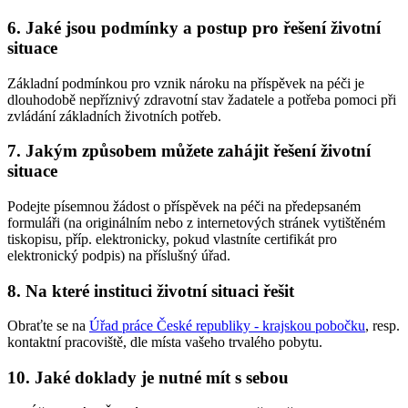
6. Jaké jsou podmínky a postup pro řešení životní
situace
Základní podmínkou pro vznik nároku na příspěvek na péči je
dlouhodobě nepříznivý zdravotní stav žadatele a potřeba pomoci při
zvládání základních životních potřeb.
7. Jakým způsobem můžete zahájit řešení životní
situace
Podejte písemnou žádost o příspěvek na péči na předepsaném
formuláři (na originálním nebo z internetových stránek vytištěném
tiskopisu, příp. elektronicky, pokud vlastníte certifikát pro
elektronický podpis) na příslušný úřad.
8. Na které instituci životní situaci řešit
Obraťte se na
Úřad práce České republiky - krajskou pobočku
, resp.
kontaktní pracoviště, dle místa vašeho trvalého pobytu.
10. Jaké doklady je nutné mít s sebou