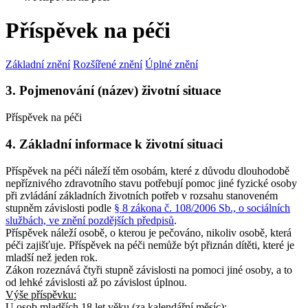
Příspěvek na péči
Základní znění
Rozšířené znění
Úplné znění
3. Pojmenování (název) životní situace
Příspěvek na péči
4. Základní informace k životní situaci
Příspěvek na péči náleží těm osobám, které z důvodu dlouhodobě
nepříznivého zdravotního stavu potřebují pomoc jiné fyzické osoby
při zvládání základních životních potřeb v rozsahu stanoveném
stupněm závislosti podle
§ 8 zákona č. 108/2006 Sb., o sociálních
službách, ve znění pozdějších předpisů
.
Příspěvek náleží osobě, o kterou je pečováno, nikoliv osobě, která
péči zajišťuje. Příspěvek na péči nemůže být přiznán dítěti, které je
mladší než jeden rok.
Zákon rozeznává čtyři stupně závislosti na pomoci jiné osoby, a to
od lehké závislosti až po závislost úplnou.
Výše příspěvku:
U osob
mladších 18 let věku
(za kalendářní měsíc):