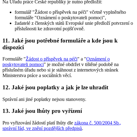
Na Úřadu práce České republiky je nutno předložit:
formulář "Žádost o příspěvek na péči" včetně vyplněného
formuláře "Oznámení o poskytovateli pomoci",
žadatelé z členských států Evropské unie předloží potvrzení o
příslušnosti ke zdravotní pojišťovně.
11. Jaké jsou potřebné formuláře a kde jsou k
dispozici
Formuláře "
Žádost o příspěvek na péči
" a "
Oznámení o
poskytovateli pomoci
" je možné obdržet v tištěné podobě na
příslušném úřadu nebo si je stáhnout z internetových stránek
Ministerstva práce a sociálních věcí.
12. Jaké jsou poplatky a jak je lze uhradit
Správní ani jiné poplatky nejsou stanoveny.
13. Jaké jsou lhůty pro vyřízení
Pro vyřizování žádostí platí lhůty dle
zákona č. 500/2004 Sb.,
správní řád, ve znění pozdějších předpisů
.