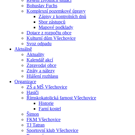
Řešení životních situací
Bohuslav Fuchs
Komplexní pozemkové úpravy
Zápisy z kontrolních dnů
Sbor zástupců
Mapové podklady
Dotace z rozpočtu obce
Kulturní dům Všechovice
Svoz odpadu
Aktuálně
Aktuality
Kalendář akcí
Zpravodaj obce
Ztráty a nálezy
Hlášení rozhlasu
Organizace
ZŠ a MŠ Všechovice
Hasiči
Římskokatolická farnost Všechovice
Historie
Farní kostel
Šimon
FKM Všechovice
TJ Tatran
Sportovní klub Všechovice