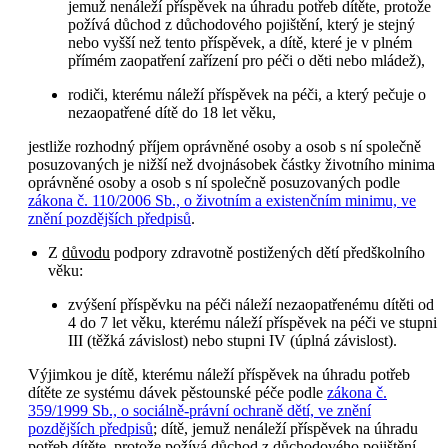
jemuž nenáleží příspěvek na úhradu potřeb dítěte, protože
požívá důchod z důchodového pojištění, který je stejný
nebo vyšší než tento příspěvek, a dítě, které je v plném
přímém zaopatření zařízení pro péči o děti nebo mládež),
rodiči, kterému náleží příspěvek na péči, a který pečuje o
nezaopatřené dítě do 18 let věku,
jestliže rozhodný příjem oprávněné osoby a osob s ní společně
posuzovaných je nižší než dvojnásobek částky životního minima
oprávněné osoby a osob s ní společně posuzovaných podle
zákona č. 110/2006 Sb., o životním a existenčním minimu, ve
znění pozdějších předpisů
.
Z
důvodu
podpory zdravotně postižených dětí předškolního
věku:
zvýšení příspěvku na péči náleží nezaopatřenému dítěti od
4 do 7 let věku, kterému náleží příspěvek na péči ve stupni
III (těžká závislost) nebo stupni IV (úplná závislost).
Výjimkou je dítě, kterému náleží příspěvek na úhradu potřeb
dítěte ze systému dávek pěstounské péče podle
zákona č.
359/1999 Sb., o sociálně-právní ochraně dětí, ve znění
pozdějších předpisů
; dítě, jemuž nenáleží příspěvek na úhradu
potřeb dítěte, protože požívá důchod z důchodového pojištění,