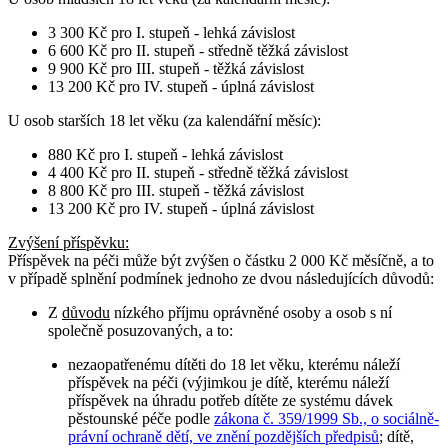
3 300 Kč pro I. stupeň - lehká závislost
6 600 Kč pro II. stupeň - středně těžká závislost
9 900 Kč pro III. stupeň - těžká závislost
13 200 Kč pro IV. stupeň - úplná závislost
U osob
starších 18 let věku
(za kalendářní měsíc):
880 Kč pro I. stupeň - lehká závislost
4 400 Kč pro II. stupeň - středně těžká závislost
8 800 Kč pro III. stupeň - těžká závislost
13 200 Kč pro IV. stupeň - úplná závislost
Zvýšení příspěvku
:
Příspěvek na péči může být zvýšen o částku 2 000 Kč měsíčně, a to
v případě splnění podmínek jednoho ze dvou následujících důvodů:
Z
důvodu
nízkého příjmu oprávněné osoby a osob s ní
společně posuzovaných, a to:
nezaopatřenému dítěti do 18 let věku, kterému náleží
příspěvek na péči (výjimkou je dítě, kterému náleží
příspěvek na úhradu potřeb dítěte ze systému dávek
pěstounské péče podle
zákona č. 359/1999 Sb., o sociálně-
právní ochraně dětí, ve znění pozdějších předpisů
; dítě,