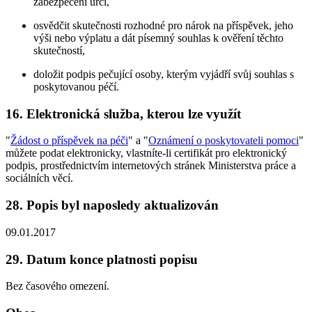
zabezpečení určí,
osvědčit skutečnosti rozhodné pro nárok na příspěvek, jeho
výši nebo výplatu a dát písemný souhlas k ověření těchto
skutečností,
doložit podpis pečující osoby, kterým vyjádří svůj souhlas s
poskytovanou péčí.
16. Elektronická služba, kterou lze využít
"
Žádost o příspěvek na péči
" a "
Oznámení o poskytovateli pomoci
"
můžete podat elektronicky, vlastníte-li certifikát pro elektronický
podpis, prostřednictvím internetových stránek Ministerstva práce a
sociálních věcí.
28. Popis byl naposledy aktualizován
09.01.2017
29. Datum konce platnosti popisu
Bez časového omezení.