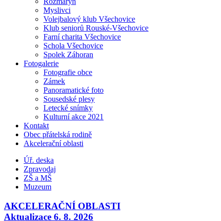
Rozmarýn
Myslivci
Volejbalový klub Všechovice
Klub seniorů Rouské-Všechovice
Farní charita Všechovice
Schola Všechovice
Spolek Záhoran
Fotogalerie
Fotografie obce
Zámek
Panoramatické foto
Sousedské plesy
Letecké snímky
Kulturní akce 2021
Kontakt
Obec přátelská rodině
Akcelerační oblasti
Úř. deska
Zpravodaj
ZŠ a MŠ
Muzeum
AKCELERAČNÍ OBLASTI
Aktualizace 6. 8. 2026