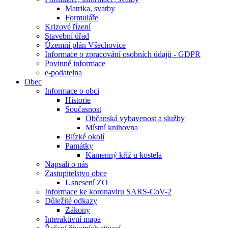
Matrika, svatby
Formuláře
Krizové řízení
Stavební úřad
Územní plán Všechovice
Informace o zpracování osobních údajů - GDPR
Povinné informace
e-podatelna
Obec
Informace o obci
Historie
Současnost
Občanská vybavenost a služby
Místní knihovna
Blízké okolí
Památky
Kamenný kříž u kostela
Napsali o nás
Zastupitelstvo obce
Usnesení ZO
Informace ke koronaviru SARS-CoV-2
Důležité odkazy
Zákony
Interaktivní mapa