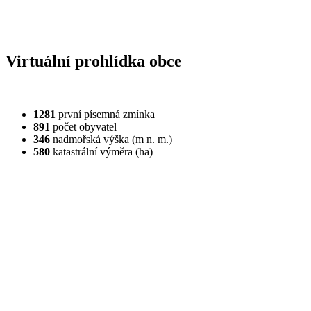
Virtuální prohlídka obce
1281
první písemná zmínka
891
počet obyvatel
346
nadmořská výška (m n. m.)
580
katastrální výměra (ha)