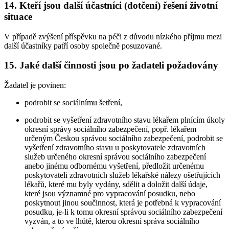
14. Kteří jsou další účastníci (dotčení) řešení životní
situace
V případě zvýšení příspěvku na péči z důvodu nízkého příjmu mezi
další účastníky patří osoby společně posuzované.
15. Jaké další činnosti jsou po žadateli požadovány
Žadatel je povinen:
podrobit se sociálnímu šetření,
podrobit se vyšetření zdravotního stavu lékařem plnícím úkoly
okresní správy sociálního zabezpečení, popř. lékařem
určeným Českou správou sociálního zabezpečení, podrobit se
vyšetření zdravotního stavu u poskytovatele zdravotních
služeb určeného okresní správou sociálního zabezpečení
anebo jinému odbornému vyšetření, předložit určenému
poskytovateli zdravotních služeb lékařské nálezy ošetřujících
lékařů, které mu byly vydány, sdělit a doložit další údaje,
které jsou významné pro vypracování posudku, nebo
poskytnout jinou součinnost, která je potřebná k vypracování
posudku, je-li k tomu okresní správou sociálního zabezpečení
vyzván, a to ve lhůtě, kterou okresní správa sociálního