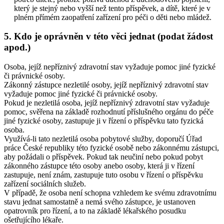
který je stejný nebo vyšší než tento příspěvek, a dítě, které je v
plném přímém zaopatření zařízení pro péči o děti nebo mládež.
5. Kdo je oprávněn v této věci jednat (podat žádost
apod.)
Osoba, jejíž nepříznivý zdravotní stav vyžaduje pomoc jiné fyzické
či právnické osoby.
Zákonný zástupce nezletilé osoby, jejíž nepříznivý zdravotní stav
vyžaduje pomoc jiné fyzické či právnické osoby.
Pokud je nezletilá osoba, jejíž nepříznivý zdravotní stav vyžaduje
pomoc, svěřena na základě rozhodnutí příslušného orgánu do péče
jiné fyzické osoby, zastupuje ji v řízení o příspěvku tato fyzická
osoba.
Využívá-li tato nezletilá osoba pobytové služby, doporučí Úřad
práce České republiky této fyzické osobě nebo zákonnému zástupci,
aby požádali o příspěvek. Pokud tak neučiní nebo pokud pobyt
zákonného zástupce této osoby anebo osoby, která ji v řízení
zastupuje, není znám, zastupuje tuto osobu v řízení o příspěvku
zařízení sociálních služeb.
V případě, že osoba není schopna vzhledem ke svému zdravotnímu
stavu jednat samostatně a nemá svého zástupce, je ustanoven
opatrovník pro řízení, a to na základě lékařského posudku
ošetřujícího lékaře.