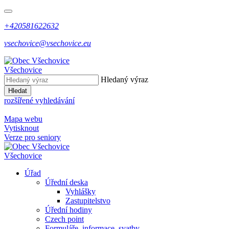
+420581622632
vsechovice@vsechovice.eu
Všechovice
Hledaný výraz
Hledat
rozšířené vyhledávání
Mapa webu
Vytisknout
Verze pro seniory
Všechovice
Úřad
Úřední deska
Vyhlášky
Zastupitelstvo
Úřední hodiny
Czech point
Formuláře, informace, svatby