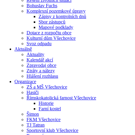
Řešení životních situací
Bohuslav Fuchs
Komplexní pozemkové úpravy
Zápisy z kontrolních dnů
Sbor zástupců
Mapové podklady
Dotace z rozpočtu obce
Kulturní dům Všechovice
Svoz odpadu
Aktuálně
Aktuality
Kalendář akcí
Zpravodaj obce
Ztráty a nálezy
Hlášení rozhlasu
Organizace
ZŠ a MŠ Všechovice
Hasiči
Římskokatolická farnost Všechovice
Historie
Farní kostel
Šimon
FKM Všechovice
TJ Tatran
Sportovní klub Všechovice