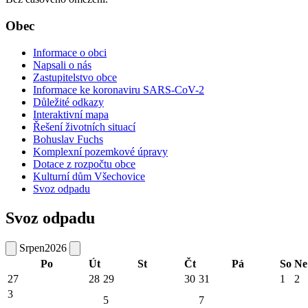
Obec
Informace o obci
Napsali o nás
Zastupitelstvo obce
Informace ke koronaviru SARS-CoV-2
Důležité odkazy
Interaktivní mapa
Řešení životních situací
Bohuslav Fuchs
Komplexní pozemkové úpravy
Dotace z rozpočtu obce
Kulturní dům Všechovice
Svoz odpadu
Svoz odpadu
Srpen
2026
Po
Út
St
Čt
Pá
So
Ne
27
28
29
30
31
1
2
3
5
7