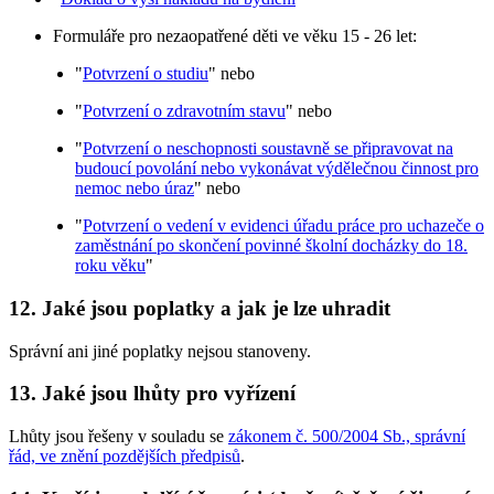
Formuláře pro nezaopatřené děti ve věku 15 - 26 let:
"
Potvrzení o studiu
" nebo
"
Potvrzení o zdravotním stavu
" nebo
"
Potvrzení o neschopnosti soustavně se připravovat na
budoucí povolání nebo vykonávat výdělečnou činnost pro
nemoc nebo úraz
" nebo
"
Potvrzení o vedení v evidenci úřadu práce pro uchazeče o
zaměstnání po skončení povinné školní docházky do 18.
roku věku
"
12. Jaké jsou poplatky a jak je lze uhradit
Správní ani jiné poplatky nejsou stanoveny.
13. Jaké jsou lhůty pro vyřízení
Lhůty jsou řešeny v souladu se
zákonem č. 500/2004 Sb., správní
řád, ve znění pozdějších předpisů
.