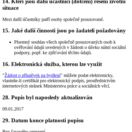
14. Kteří jsou další účastníci (dotčení) řešení životní
situace
Mezi další účastníky patří osoby společně posuzované.
15. Jaké další činnosti jsou po žadateli požadovány
Písemný souhlas všech společně posuzovaných osob k
ověřování údajů uvedených v žádosti o dávku státní sociální
podpory, popř. ke zjišťování těchto údajů.
16. Elektronická služba, kterou lze využít
"
Žádost o příspěvek na bydlení
" můžete podat elektronicky,
vlastníte-li certifikát pro elektronický podpis, prostřednictvím
internetových stránek Ministerstva práce a sociálních věcí.
28. Popis byl naposledy aktualizován
09.01.2017
29. Datum konce platnosti popisu
Bez časového omezení.