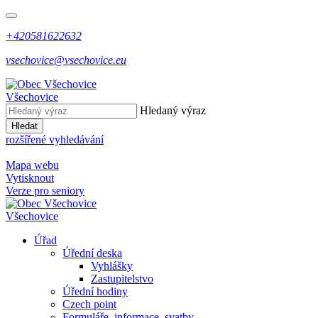
+420581622632
vsechovice@vsechovice.eu
Všechovice
Hledaný výraz
Hledat
rozšířené vyhledávání
Mapa webu
Vytisknout
Verze pro seniory
Všechovice
Úřad
Úřední deska
Vyhlášky
Zastupitelstvo
Úřední hodiny
Czech point
Formuláře, informace, svatby