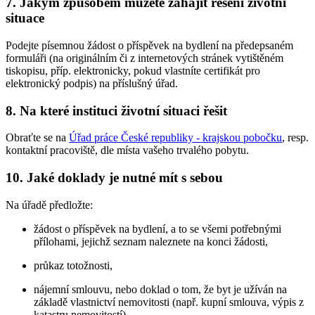
7. Jakým způsobem můžete zahájit řešení životní
situace
Podejte písemnou žádost o příspěvek na bydlení na předepsaném
formuláři (na originálním či z internetových stránek vytištěném
tiskopisu, příp. elektronicky, pokud vlastníte certifikát pro
elektronický podpis) na příslušný úřad.
8. Na které instituci životní situaci řešit
Obraťte se na
Úřad práce České republiky - krajskou pobočku
, resp.
kontaktní pracoviště, dle místa vašeho trvalého pobytu.
10. Jaké doklady je nutné mít s sebou
Na úřadě předložte:
žádost o příspěvek na bydlení, a to se všemi potřebnými
přílohami, jejichž seznam naleznete na konci žádosti,
průkaz totožnosti,
nájemní smlouvu, nebo doklad o tom, že byt je užíván na
základě vlastnictví nemovitosti (např. kupní smlouva, výpis z
katastru nemovitostí),